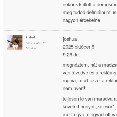
nekünk kellett a demokrác
meg tudod definiálni mi i
nagyon érdekelne
Rodeo11
joshua
2025 október 12
2025 október 8
12:28 de.
9:28 du.
megnéztem, hát a madzsar
van tévedve és a reklámsza
rúgnia, mert ezzel a rek
nem nyer!!!
teljesen le van maradva a
követett hunyat „kalcsőr”-j
mert ugye mingyárt ott v