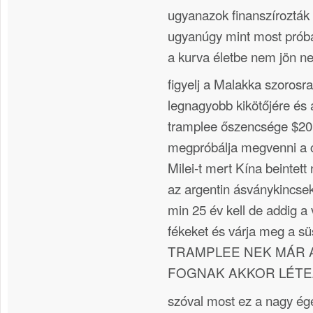
ugyanazok finanszírozták 
ugyanúgy mint most prób
a kurva életbe nem jön n
figyelj a Malakka szorosra
legnagyobb kikötőjére és
tramplee őszencsége $20
megpróbálja megvenni a 
Milei-t mert Kína beintett 
az argentin ásványkincse
min 25 év kell de addig a
fékeket és várja meg a 
TRAMPLEE NEK MÁR 
FOGNAK AKKOR LÉTEZNI
szóval most ez a nagy ég