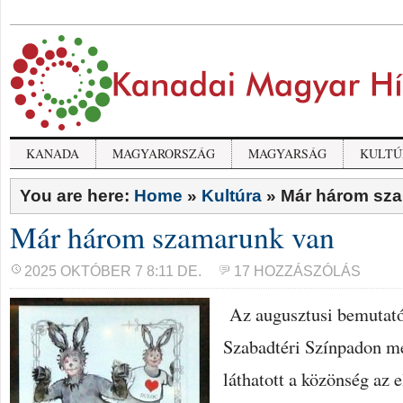
KANADA
MAGYARORSZÁG
MAGYARSÁG
KULTÚ
You are here:
Home
»
Kultúra
»
Már három sz
Már három szamarunk van
2025 OKTÓBER 7 8:11 DE.
17 HOZZÁSZÓLÁS
Az augusztusi bemutatón
Szabadtéri Színpadon mé
láthatott a közönség az 