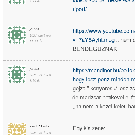
9:48 de.
riport/
joshua
https://www.youtube.com
2025 október 8
v=7aY5AyhLmJg
.. nem 
11:53 de.
BENDEGUZNAK
joshua
https://mandiner.hu/belfol
2025 október 8
hogy-lesz-penz-minden-m
3:50 du.
gejza ” kenyeres // lesz zs
de madzsar petikevel el 
,,na nem a kozel keleti h
Szent Alberta
Egy kis zene:
2025 október 8