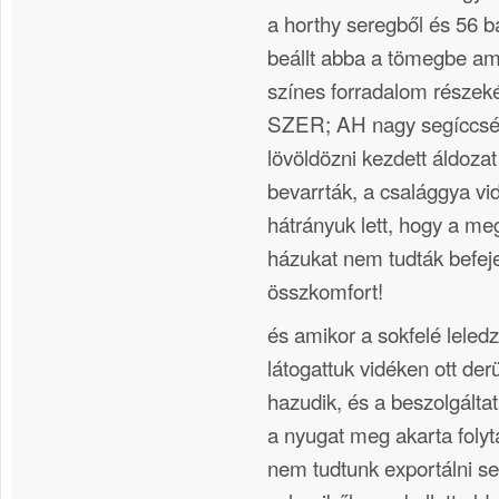
a horthy seregből és 56 b
beállt abba a tömegbe ami
színes forradalom részeké
SZER; AH nagy segíccség
lövöldözni kezdett áldoza
bevarrták, a csalággya vi
hátrányuk lett, hogy a me
házukat nem tudták befeje
összkomfort!
és amikor a sokfelé leledz
látogattuk vidéken ott der
hazudik, és a beszolgáltat
a nyugat meg akarta folyt
nem tudtunk exportálni s