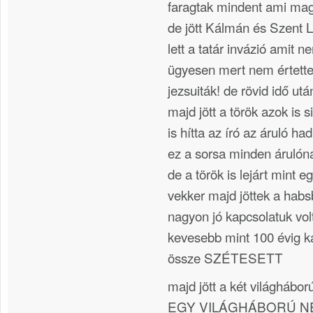
faragtak mindent ami mag
de jött Kálmán és Szent L
lett a tatár invázió amit 
ügyesen mert nem értettek 
jezsuiták! de rövid idő után
majd jött a török azok is 
is hítta az író az áruló 
ez a sorsa minden árulóna
de a török is lejárt mint e
vekker majd jöttek a hab
nagyon jó kapcsolatuk vol
kevesebb mint 100 évig k
össze SZÉTESETT
majd jött a két világhá
EGY VILÁGHÁBORÚ NÉ