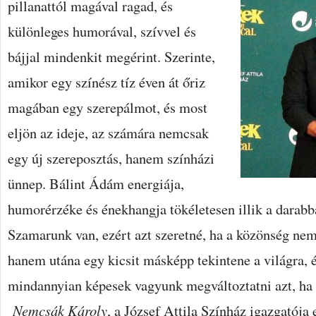
pillanattól magával ragad, és
különleges humorával, szívvel és
bájjal mindenkit megérint. Szerinte,
amikor egy színész tíz éven át őriz
magában egy szerepálmot, és most
eljön az ideje, az számára nemcsak
egy új szereposztás, hanem színházi
ünnep. Bálint Ádám energiája,
humorérzéke és énekhangja tökéletesen illik a darab
Szamarunk van, ezért azt szeretné, ha a közönség ne
hanem utána egy kicsit másképp tekintene a világra, 
mindannyian képesek vagyunk megváltoztatni azt, ha 
Nemcsák Károly
, a József Attila Színház igazgatója