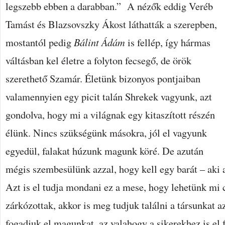
legszebb ebben a darabban.”
A nézők eddig Veréb
Tamást és Blazsovszky Ákost láthatták a szerepben,
mostantól pedig
Bálint Ádám
is fellép, így hármas
váltásban kel életre a folyton fecsegő, de örök
szerethető Szamár. Életünk bizonyos pontjaiban
valamennyien egy picit talán Shrekek vagyunk, azt
gondolva, hogy mi a világnak egy kitaszított részén
élünk. Nincs szükségünk másokra, jól el vagyunk
egyedül, falakat húzunk magunk köré. De azután
mégis szembesülünk azzal, hogy kell egy barát – aki 
Azt is el tudja mondani ez a mese, hogy lehetünk mi 
zárkózottak, akkor is meg tudjuk találni a társunkat 
fogadjuk el magunkat, az valahogy a sikerekhez is el 