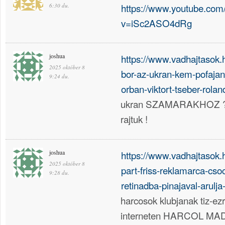
https://www.youtube.com
6:30 du.
v=iSc2ASO4dRg
joshua
https://www.vadhajtasok.
2025 október 8
bor-az-ukran-kem-pofajan
9:24 du.
orban-viktort-tseber-rolan
ukran SZAMARAKHOZ
rajtuk !
joshua
https://www.vadhajtasok.h
2025 október 8
part-friss-reklamarca-csoc
9:28 du.
retinadba-pinajaval-arulja
harcosok klubjanak tiz-
interneten HARCOL MAD