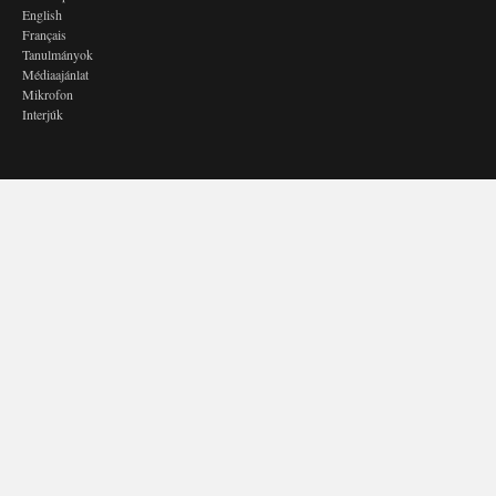
English
Français
Tanulmányok
Médiaajánlat
Mikrofon
Interjúk