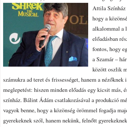
Attila Színház
hogy a közöns
alkalommal a 
előadásban rész
fontos, hogy e
a Szamár – há
között oszlik 
számukra ad teret és frissességet, hanem a nézőknek i
meglepetést: hiszen minden előadás egy kicsit más, és
színház. Bálint Ádám csatlakozásával a produkció mé
vagyok benne, hogy a közönség örömmel fogadja maj
gyerekeknek szól, hanem nekünk, felnőtt gyerekeknek i