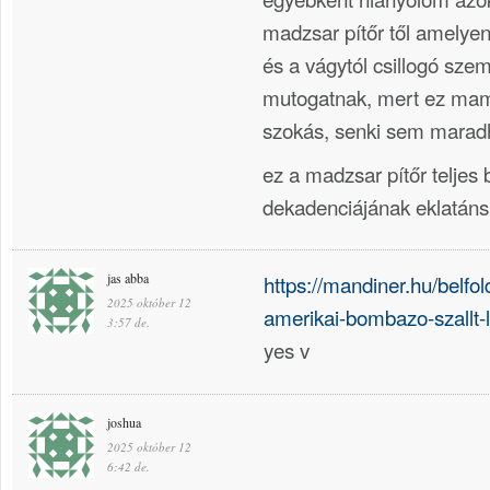
madzsar pítőr től amelyen
és a vágytól csillogó szem
mutogatnak, mert ez mamá
szokás, senki sem maradh
ez a madzsar pítőr teljes
dekadenciájának eklatáns 
jas abba
https://mandiner.hu/belfold
2025 október 12
amerikai-bombazo-szallt
3:57 de.
yes v
joshua
2025 október 12
6:42 de.