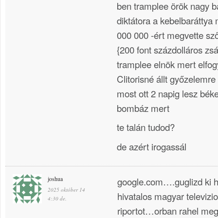
ben tramplee örök nagy ba
diktátora a kebelbaráttya
000 000 -ért megvette sző
{200 font százdolláros z
tramplee elnök mert elfog
Clitorisné állt győzelemre
most ott 2 napig lesz bék
bombáz mert
te talán tudod?
de azért irogassál
joshua
google.com….guglizd ki
2025 október 14
hivatalos magyar televizi
4:30 de.
riportot…orban rahel meg