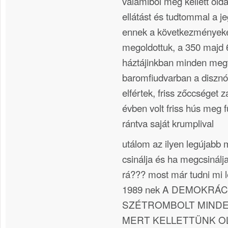
valamiből meg kellett olda
ellátást és tudtommal a je
ennek a következményekén
megoldottuk, a 350 majd
háztájinkban minden megt
baromfiudvarban a disznó
elfértek, friss zőccséget 
évben volt friss hús meg fü
rántva saját krumplival
utálom az ilyen legújabb 
csinálja és ha megcsinálja
rá??? most már tudni mi 
1989 nek A DEMOKRÁ
SZÉTROMBOLT MINDE
MERT KELLETTÜNK O