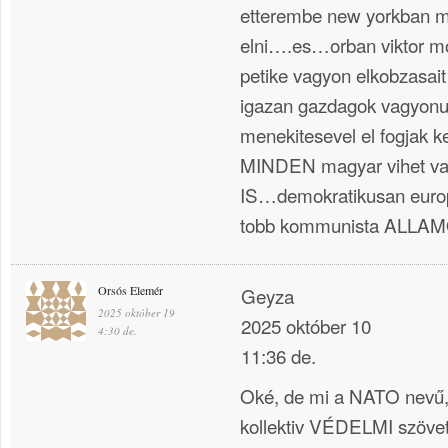
etterembe new yorkban me
elni….es…orban viktor m
petike vagyon elkobzasait
igazan gazdagok vagyonuk
menekitesevel el fogjak 
MINDEN magyar vihet va
IS…demokratikusan eur
tobb kommunista ALLA
Orsós Elemér
Geyza
2025 október 19
2025 október 10
4:30 de.
11:36 de.
Oké, de mi a NATO nevű, 
kollektiv VÉDELMI szöve