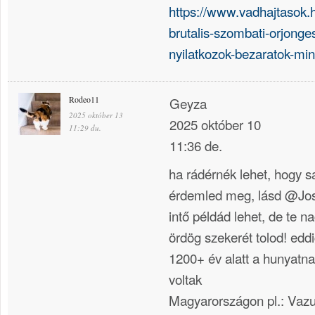
https://www.vadhajtasok.
brutalis-szombati-orjong
nyilatkozok-bezaratok-min
Rodeo11
Geyza
2025 október 13
2025 október 10
11:29 du.
11:36 de.
ha rádérnék lehet, hogy s
érdemled meg, lásd @Josh
intő példád lehet, de te n
ördög szekerét tolod! edd
1200+ év alatt a hunyatna
voltak
Magyarországon pl.: Vazu