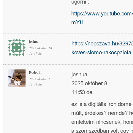
ugorni :
https://www.youtube.com
mYfI
joshua
https://nepszava.hu/329
2025 október 10
koves-slomo-rakospalota
11:47 de.
Rodeo11
joshua
2025 október 11
2025 október 8
11:41 du.
11:53 de.
ez is a digitális iron dome
múlt, érdekes? nemde? h
emlékeim nincsenek, hon
a szomszédban volt egy h