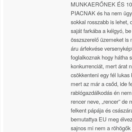
MUNKAERŐNEK ÉS 10 
PIACNAK és ha nem ügy
sokkal rosszabb is lehet,
saját farkába a kélgyó, be
összszerelő üzemeket is m
áru árfekvése versenyképt
foglalkoznak hogy hátha s
konkurrenciát, mert árat
csökkenteni egy fél lukas 
mert az már a csőd, ide fe
rablógazdálkodás én ne
rencer neve, „rencer” de 
felkent pápája és császá
bemutattya EU meg élvezi
sajnos mi nem a röhögők 