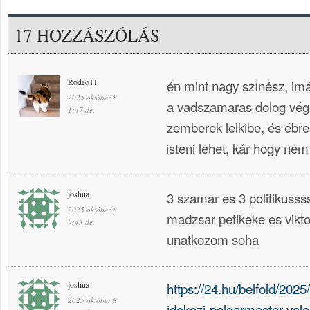
17 HOZZÁSZÓLÁS
Rodeo11
én mint nagy színész, i
2025 október 8
a vadszamaras dolog végr
1:47 de.
zemberek lelkibe, és ébres
isteni lehet, kár hogy nem
joshua
3 szamar es 3 politikusss
2025 október 8
madzsar petikeke es vik
9:43 de.
unatkozom soha
joshua
https://24.hu/belfold/202
2025 október 8
idokozi-polgarmester-val