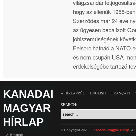
világzsandár létjogosults
hogy az ellenük 1955-ben 
Szerződés már 24 éve ny
az ügyesen bepalizott Go
jóhiszeműségének követk
Felsorolhatnád a NATO ed
és nem csupán USA mono
érdekelségébe tartozó te
KANADAI
A HÍRLAPRÓL
ENGLISH
FRANÇAIS
MAGYAR
SEARCH:
HÍRLAP
© Copyright 2026 —
Kanadai Magyar Hírlap
. Al
A Hírlapról