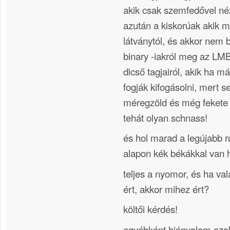
akik csak szemfedővel né
azután a kiskorúak akik m
látványtól, és akkor nem
binary -iakról meg a
dicső tagjairól, akik ha m
fogják kifogásolni, mert s
méregzöld és még fekete 
tehát olyan schnass!
és hol marad a legújabb 
alapon kék békákkal van h
teljes a nyomor, és ha v
ért, akkor mihez ért?
költői kérdés!
egyébként hiányolom azok