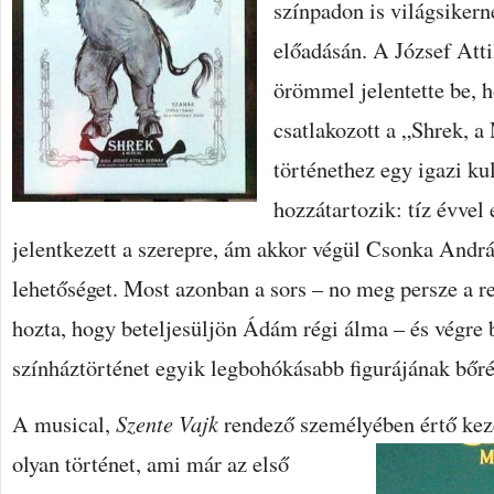
színpadon is világsiker
előadásán. A József Att
örömmel jelentette be,
csatlakozott a „Shrek, a
történethez egy igazi kul
hozzátartozik: tíz évvel 
jelentkezett a szerepre, ám akkor végül Csonka Andr
lehetőséget. Most azonban a sors – no meg persze a r
hozta, hogy beteljesüljön Ádám régi álma – és végre 
színháztörténet egyik legbohókásabb figurájának bőré
A musical,
Szente Vajk
rendező személyében értő kez
olyan történet, ami már az első