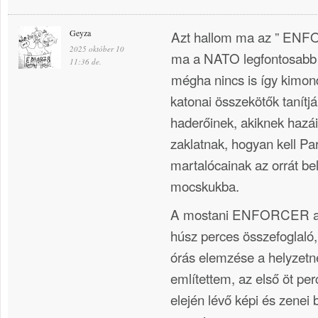
Geyza
Azt hallom ma az ” ENF
2025 október 10
ma a NATO legfontosabb 
11:36 de.
mégha nincs is így kimo
katonai összekötők tanít
haderőinek, akiknek hazái
zaklatnak, hogyan kell Pa
martalócainak az orrát bel
mocskukba.
A mostani ENFORCER a
húsz perces összefoglal
órás elemzése a helyzetn
említettem, az első öt pe
elején lévő képi és zenei 