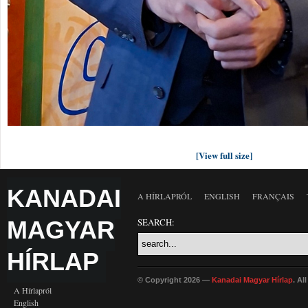
[View full size]
KANADAI
A HÍRLAPRÓL
ENGLISH
FRANÇAIS
MAGYAR
SEARCH:
HÍRLAP
© Copyright 2026 —
Kanadai Magyar Hírlap
. Al
A Hírlapról
English