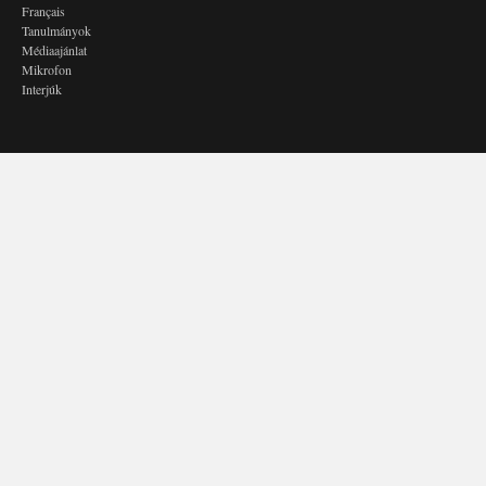
Français
Tanulmányok
Médiaajánlat
Mikrofon
Interjúk