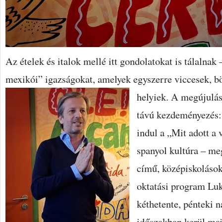
Az ételek és italok mellé itt gondolatokat is tálalnak
mexikói” igazságokat, amelyek egyszerre viccesek, bö
helyiek.
A megújulás 
távú kezdeményezés: 
indul a „Mit adott a 
spanyol kultúra – me
című, középiskolások
oktatási program Luk
kéthetente, pénteki n
időszakban kerül maj