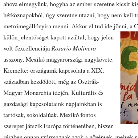
ahova elmegyünk, hogyha az ember szeretne kicsit ki
hétköznapokból, úgy szeretne utazni, hogy nem kell t
metrómegállónyira menni. Akkor el tud ide jönni, a 
külön jelentőséget kapott azáltal, hogy jelen
volt őexcellenciája
Rosario Molinero
asszony, Mexikó magyarországi nagykövete.
Kiemelte: országaink kapcsolata a XIX.
században kezdődött, még az Osztrák-
Magyar Monarchia idején. Kulturális és
gazdasági kapcsolataink napjainkban is
tartósak, sokoldalúak. Mexikó fontos
szerepet játszik Európa történetében, hiszen
részben onnan származnak azok a növények, melyek né