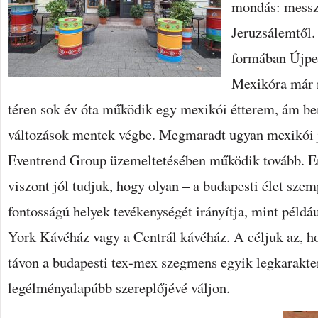
mondás: messz
Jeruzsálemtől.
formában Újpes
Mexikóra már 
téren sok év óta működik egy mexikói étterem, ám b
változások mentek végbe. Megmaradt ugyan mexikói j
Eventrend Group üzemeltetésében működik tovább. Er
viszont jól tudjuk, hogy olyan – a budapesti élet sz
fontosságú helyek tevékenységét irányítja, mint péld
York Kávéház vagy a Centrál kávéház. A céljuk az, h
távon a budapesti tex-mex szegmens egyik legkarakte
legélményalapúbb szereplőjévé váljon.