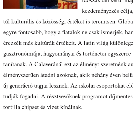
kezdeményezés célja
túl kulturális és közösségi értéket is teremtsen. Glob
egyre fontosabb, hogy a fiatalok ne csak ismerjék, han
érezzék más kultúrák értékeit. A latin világ különleg
gasztronómiája, hagyományai és történetei egyszerre 
tanítanak. A Calaveránál ezt az élményt szeretnénk a
élményszerűen átadni azoknak, akik néhány éven belü
új generáció tagjai lesznek. Az iskolai csoportokat el
tudják fogadni. A résztvevőknek programot díjmentes
tortilla chipset és vizet kínálnak.