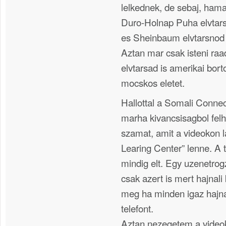
lelkednek, de sebaj, ham
Duro-Holnap Puha elvtars
es Sheinbaum elvtarsnod 
Aztan mar csak isteni raa
elvtarsad is amerikai bo
mocskos eletet.
Hallottal a Somali Connec
marha kivancsisagbol fel
szamat, amit a videokon l
Learing Center” lenne. A
mindig elt. Egy uzenetrog
csak azert is mert hajnali k
meg ha minden igaz hajnal
telefont.
Aztan nezegetem a video