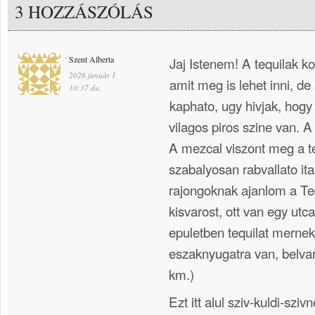
3 HOZZÁSZÓLÁS
Szent Alberta
Jaj Istenem! A tequilak k
2026 január 1
amit meg is lehet inni, d
10:37 du.
kaphato, ugy hivjak, hog
vilagos piros szine van. A 
A mezcal viszont meg a te
szabalyosan rabvallato ital
rajongoknak ajanlom a Te
kisvarost, ott van egy ut
epuletben tequilat mernek
eszaknyugatra van, belvar
km.)
Ezt itt alul sziv-kuldi-szi