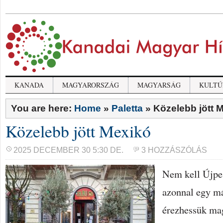
KANADA
MAGYARORSZÁG
MAGYARSÁG
KULTÚ
You are here:
Home
»
Paletta
»
Közelebb jött 
Közelebb jött Mexikó
2025 DECEMBER 30 5:30 DE.
3 HOZZÁSZÓLÁS
Nem kell Újpe
azonnal egy m
érezhessük ma