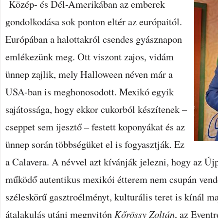
Közép- és Dél-Amerikában az emberek
gondolkodása sok ponton eltér az európaitól.
Európában a halottakról csendes gyásznapon
emlékezünk meg. Ott viszont zajos, vidám
ünnep zajlik, mely Halloween néven már a
USA-ban is meghonosodott. Mexikó egyik
sajátossága, hogy ekkor cukorból készítenek –
cseppet sem ijesztő – festett koponyákat és az
ünnep során többségüket el is fogyasztják. Ez
a Calavera. A névvel azt kívánják jelezni, hogy az Új
működő autentikus mexikói étterem nem csupán vend
széleskörű gasztroélményt, kulturális teret is kínál m
átalakulás utáni megnyitón
Kőrössy Zoltán
, az Event