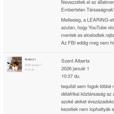
Nevezzétek el az állatme
Embertelen Társaságnak”
Mellesleg, a LEARING-et 
azutan, hogy YouTube vlo
mentek es elcelodtek rajta
Az FBI eddig meg nem hiv
Rodeo11
Szent Alberta
2026 január 7
2026 január 1
6:38 de.
10:37 du.
tequilát sem fogok többé
délafrikai köztársaság az a
azoké akiket évszázadoko
kezeltek nem lophattyák e