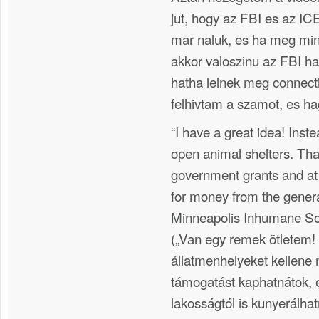
jut, hogy az FBI es az ICE
mar naluk, es ha meg mind
akkor valoszinu az FBI hal
hatha lelnek meg connectio
felhivtam a szamot, es h
“I have a great idea! Inst
open animal shelters. Th
government grants and at
for money from the general
Minneapolis Inhumane Soc
(„Van egy remek ötletem! 
állatmenhelyeket kellene n
támogatást kaphatnátok, é
lakosságtól is kunyerálhat