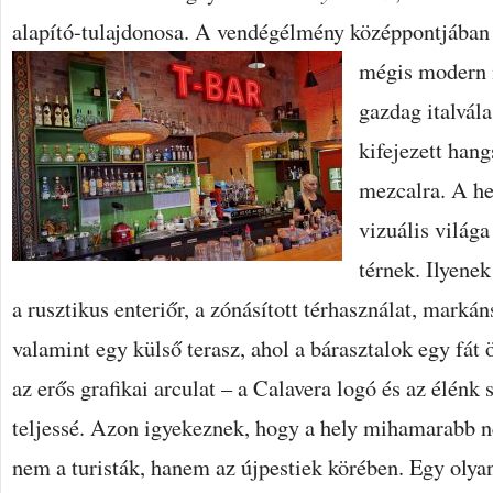
alapító-tulajdonosa. A vendégélmény középpontjában
mégis modern 
gazdag italvála
kifejezett hang
mezcalra. A he
vizuális világa
térnek. Ilyene
a rusztikus enteriőr, a zónásított térhasználat, marká
valamint egy külső terasz, ahol a bárasztalok egy fát
az erős grafikai arculat – a Calavera logó és az élénk s
teljessé. Azon igyekeznek, hogy a hely mihamarabb n
nem a turisták, hanem az újpestiek körében. Egy olyan