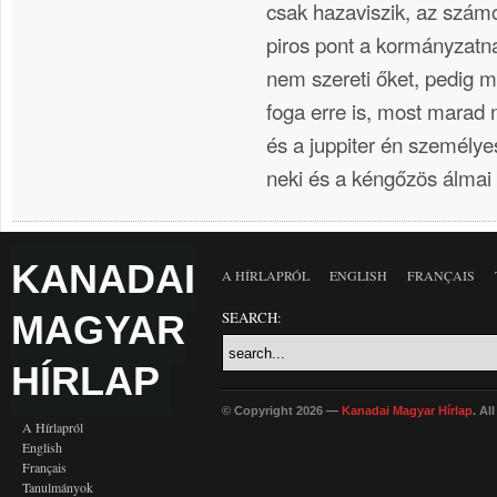
csak hazaviszik, az szá
piros pont a kormányzatn
nem szereti őket, pedig me
foga erre is, most marad 
és a juppiter én személy
neki és a kéngőzös álma
KANADAI
A HÍRLAPRÓL
ENGLISH
FRANÇAIS
MAGYAR
SEARCH:
HÍRLAP
© Copyright 2026 —
Kanadai Magyar Hírlap
. Al
A Hírlapról
English
Français
Tanulmányok