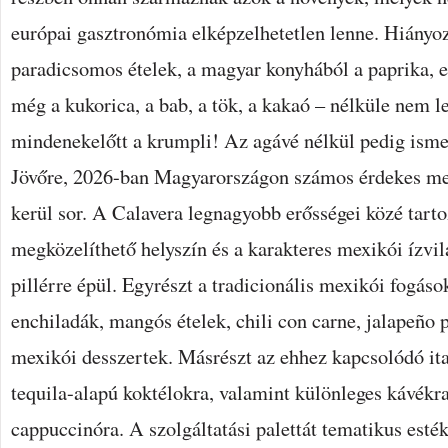
európai gasztronómia elképzelhetetlen lenne. Hiányoz
paradicsomos ételek, a magyar konyhából a paprika, e
még a kukorica, a bab, a tök, a kakaó – nélküle nem l
mindenekelőtt a krumpli! Az agávé nélkül pedig ismer
Jövőre, 2026-ban Magyarországon számos érdekes me
kerül sor. A Calavera legnagyobb erősségei közé tarto
megközelíthető helyszín és a karakteres mexikói ízvil
pillérre épül. Egyrészt a tradicionális mexikói fogásokr
enchiladák, mangós ételek, chili con carne, jalapeño 
mexikói desszertek. Másrészt az ehhez kapcsolódó ita
tequila-alapú koktélokra, valamint különleges kávékra
cappuccinóra. A szolgáltatási palettát tematikus esté