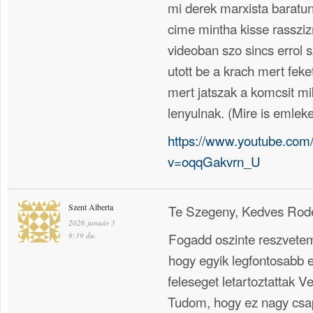
mi derek marxista baratu
cime mintha kisse rassziz
videoban szo sincs errol 
utott be a krach mert fek
mert jatszak a komcsit m
lenyulnak. (Mire is emle
https://www.youtube.com
v=oqqGakvrn_U
Szent Alberta
Te Szegeny, Kedves Rod
2026 január 3
Fogadd oszinte reszvetem
9:39 du.
hogy egyik legfontosabb e
feleseget letartoztattak 
Tudom, hogy ez nagy csap