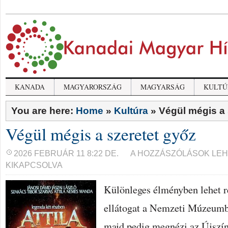
KANADA
MAGYARORSZÁG
MAGYARSÁG
KULTÚ
You are here:
Home
»
Kultúra
»
Végül mégis a 
Végül mégis a szeretet győz
VÉGÜL
2026 FEBRUÁR 11 8:22 DE.
A HOZZÁSZÓLÁSOK LE
MÉGIS
KIKAPCSOLVA
A
SZERETET
GYŐZ
Különleges élményben lehet r
BEJEGYZÉSHEZ
ellátogat a Nemzeti Múzeumba 
majd pedig megnézi az Újszín