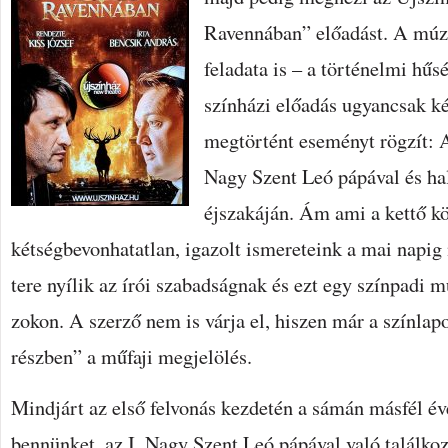
Ravennában” előadást. A múze
feladata is – a történelmi hűsé
színházi előadás ugyancsak ké
megtörtént eseményt rögzít: At
Nagy Szent Leó pápával és ha
éjszakáján. Ám ami a kettő köz
kétségbevonhatatlan, igazolt ismereteink a mai napig n
tere nyílik az írói szabadságnak és ezt egy színpadi 
zokon. A szerző nem is várja el, hiszen már a színlap
részben” a műfaji megjelölés.
Mindjárt az első felvonás kezdetén a sámán másfél év
bennünket, az I. Nagy Szent Leó pápával való találko