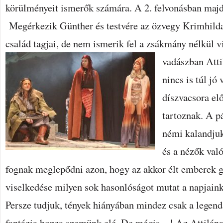
körülményeit ismerők számára. A 2. felvonásban majd
Megérkezik Günther és testvére az özvegy Krimhilda,
család tagjai, de nem ismerik fel a zsákmány nélkül vi
vadászban Atti
nincs is túl jó
díszvacsora el
tartoznak. A p
némi kalandjuk
és a nézők val
fognak meglepődni azon, hogy az akkor élt emberek 
viselkedése milyen sok hasonlóságot mutat a napjaink
Persze tudjuk, tények hiányában mindez csak a legendá
fantázia hozza szemünk elé. De mégis…! Az Attilának