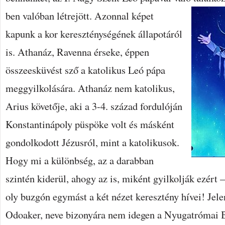
ben valóban létrejött.
Azonnal képet
kapunk a kor kereszténységének állapotáról
is. Athanáz, Ravenna érseke, éppen
összeesküvést sző a katolikus Leó pápa
meggyilkolására. Athanáz nem katolikus,
Arius követője, aki a 3-4. század fordulóján
Konstantinápoly püspöke volt és másként
gondolkodott Jézusról, mint a katolikusok.
Hogy mi a különbség, az a darabban
szintén kiderül, ahogy az is, miként gyilkolják ezért 
oly buzgón egymást a két nézet keresztény hívei! Jelen
Odoaker, neve bizonyára nem idegen a Nyugatrómai