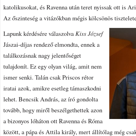
katolikusokat, és Ravenna után teret nyissak ott is Ar
Az őszinteség a vitázókban mégis kölcsönös tisztelete
Lapunk kérdésére válaszolva
Kiss József
Jászai-díjas rendező elmondta, ennek a
találkozásnak nagy jelentőséget
tulajdonít. Ez egy olyan világ, amit nem
ismer senki. Talán csak Priscos rétor
iratai azok, amikre esetleg támaszkodni
lehet. Bencsik András, az író gondolta
tovább, hogy miről beszélgethettek azon
a bizonyos lóháton ott Ravenna és Róma
között, a pápa és Attila király, mert állítólag még csak