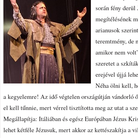
során fény derül 
megítélésének m
arianusok szerin
teremtmény, de n
amikor nem volt”.
szeretet a szkítá
erejével újjá lehe
Néha ölni kell, h
a kegyelemre! Az idő végtelen országútján vándorló ő
el kell tűnnie, mert vérrel tisztította meg az utat a sz
Megállapítja: Itáliában és egész Európában Jézus Kri
lehet kétféle Jézusuk, mert akkor az kettészakítja a v