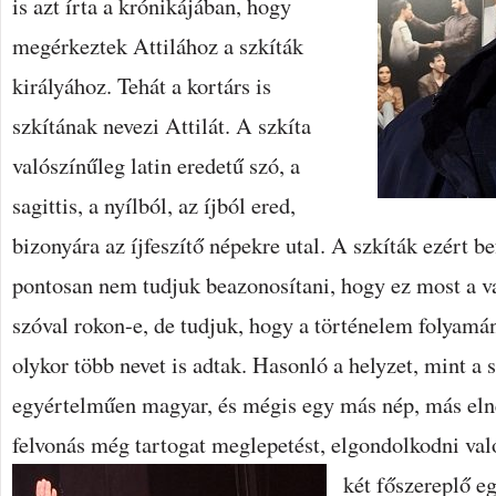
is azt írta a krónikájában, hogy
megérkeztek Attilához a szkíták
királyához. Tehát a kortárs is
szkítának nevezi Attilát. A szkíta
valószínűleg latin eredetű szó, a
sagittis, a nyílból, az íjból ered,
bizonyára az íjfeszítő népekre utal. A szkíták ezért b
pontosan nem tudjuk beazonosítani, hogy ez most a v
szóval rokon-e, de tudjuk, hogy a történelem folyam
olykor több nevet is adtak. Hasonló a helyzet, mint a 
egyértelműen magyar, és mégis egy más nép, más eln
felvonás még tartogat meglepetést, elgondolkodni va
két főszereplő eg