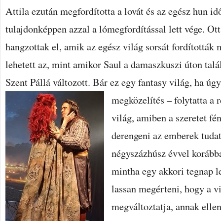
Attila ezután megfordította a lovát és az egész hun i
tulajdonképpen azzal a lómegfordítással lett vége. Ot
hangzottak el, amik az egész világ sorsát fordítottá
lehetett az, mint amikor Saul a damaszkuszi úton talál
Szent Pállá változott. Bár ez egy fantasy világ, ha úgy
megközelítés – folytatta a 
világ, amiben a szeretet fé
derengeni az emberek tudat
négyszázhúsz évvel korábba
mintha egy akkori tegnap le
lassan megérteni, hogy a vi
megváltoztatja, annak ellen