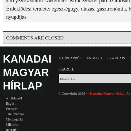
környezetvédelmi szakember. Mindezekkel párhuzamosan, 
Érdeklődési területe: egészségügy, utazás, gasztronómia, 
nyugdíjas.
COMMENTS ARE CLOSED
KANADAI
A HÍRLAPRÓL
ENGLISH
FRANÇAIS
MAGYAR
SEARCH:
HÍRLAP
© Copyright 2026 —
Kanadai Magyar Hírlap
. Al
A Hírlapról
English
Français
Tanulmányok
Médiaajánlat
Mikrofon
Interjúk