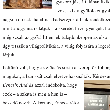
gyakorolják, általában fizi
azok, akik a gyűlöletet gy
nagyon erősek, hatalmas hadseregek állnak rendelkez
mint ahogy ma is látjuk – a szeretet hívei gyengék, ha
mégiscsak az győz! Itt ennek tulajdonképpen az első 
úgy tetszik a világpolitikára, a világ folyására a lege
látjuk!
Feltűnő volt, hogy az előadás során a szereplők többn
magukat, a hun szót csak elvétve használták.
Kérdésün
Bencsik András
azzal indokolta, hogy
ezek – a szkíta is meg a hun is –
beszélő nevek. A kortárs, Priscos rétor