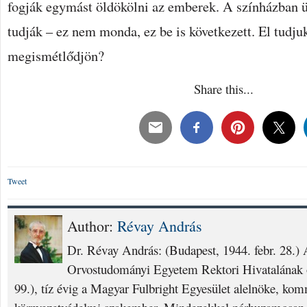
fogják egymást öldökölni az emberek. A színházban ü
tudják – ez nem monda, ez be is következett. El tudju
megismétlődjön?
Share this...
Tweet
Author:
Révay András
Dr. Révay András: (Budapest, 1944. febr. 28.
Orvostudományi Egyetem Rektori Hivatalának o
99.), tíz évig a Magyar Fulbright Egyesület alelnöke, ko