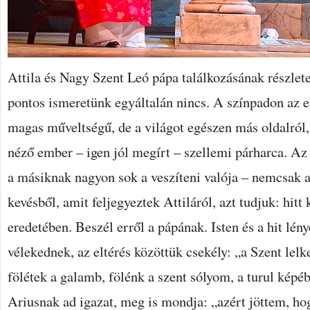
Attila és Nagy Szent Leó pápa találkozásának részlete
pontos ismeretünk egyáltalán nincs. A színpadon az e
magas műveltségű, de a világot egészen más oldalról
néző ember – igen jól megírt – szellemi párharca. Az 
a másiknak nagyon sok a veszíteni valója – nemcsak a 
kevésből, amit feljegyeztek Attiláról, azt tudjuk: hitt 
eredetében. Beszél erről a pápának. Isten és a hit lén
vélekednek, az eltérés közöttük csekély: „a Szent lelket
fölétek a galamb, fölénk a szent sólyom, a turul képéb
Ariusnak ad igazat, meg is mondja: „azért jöttem, h