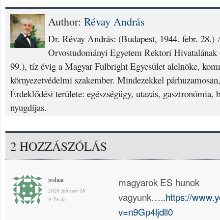
Author:
Révay András
Dr. Révay András: (Budapest, 1944. febr. 28.
Orvostudományi Egyetem Rektori Hivatalának o
99.), tíz évig a Magyar Fulbright Egyesület alelnöke, ko
környezetvédelmi szakember. Mindezekkel párhuzamosan, 
Érdeklődési területe: egészségügy, utazás, gasztronómia, 
nyugdíjas.
2 HOZZÁSZÓLÁS
joshua
magyarok ES hunok
2026 február 16
vagyunk…..
https://www.
9:58 de.
v=n9Gp4ljdll0