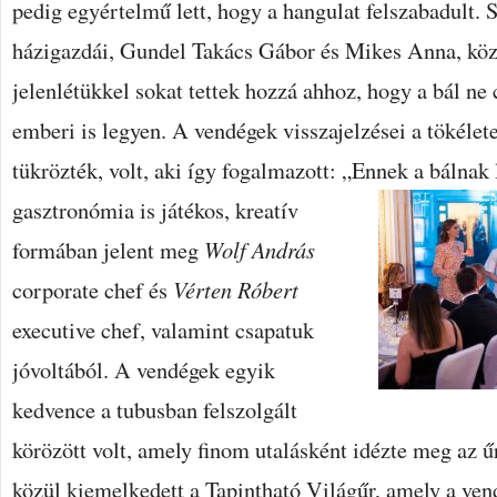
pedig egyértelmű lett, hogy a hangulat felszabadult. S
házigazdái, Gundel Takács Gábor és Mikes Anna, közv
jelenlétükkel sokat tettek hozzá ahhoz, hogy a bál ne
emberi is legyen. A vendégek visszajelzései a tökélete
tükrözték, volt, aki így fogalmazott: „Ennek a bálnak 
gasztronómia is játékos, kreatív
formában jelent meg
Wolf András
corporate chef és
Vérten Róbert
executive chef, valamint csapatuk
jóvoltából. A vendégek egyik
kedvence a tubusban felszolgált
körözött volt, amely finom utalásként idézte meg az ű
közül kiemelkedett a Tapintható Világűr, amely a ven