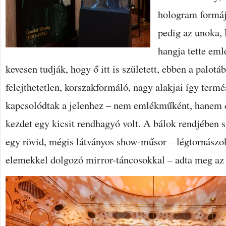
hologram formáj
pedig az unoka, 
hangja tette eml
kevesen tudják, hogy ő itt is született, ebben a palotá
felejthetetlen, korszakformáló, nagy alakjai így ter
kapcsolódtak a jelenhez – nem emlékműként, hanem 
kezdet egy kicsit rendhagyó volt. A bálok rendjében s
egy rövid, mégis látványos show-műsor – légtornászo
elemekkel dolgozó mirror-táncosokkal – adta meg az e