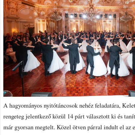
A hagyományos nyitótáncosok nehéz feladatára, Kele
rengeteg jelentkező közül 14 párt választott ki és taní
már gyorsan megtelt. Közel ötven párral indult el az e