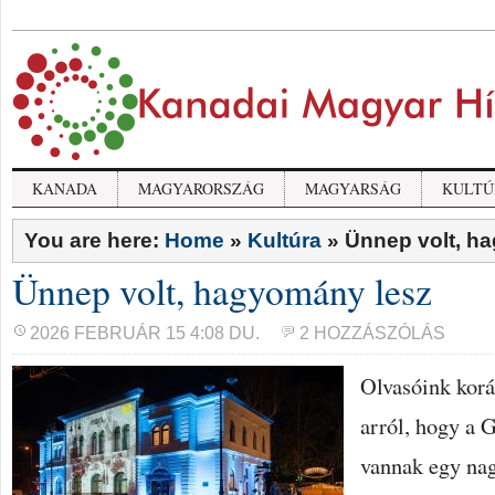
KANADA
MAGYARORSZÁG
MAGYARSÁG
KULTÚ
You are here:
Home
»
Kultúra
»
Ünnep volt, h
Ünnep volt, hagyomány lesz
2026 FEBRUÁR 15 4:08 DU.
2 HOZZÁSZÓLÁS
Olvasóink korá
arról, hogy a 
vannak egy na