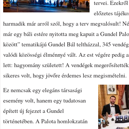
tervei. Ezekről
előzetes tájéko
harmadik már arról szól, hogy a terv megvalósult! Né
már egy báli estére nyitotta meg kapuit a Gundel Pal
között” tematikájú Gundel Bál teltházzal, 345 vendég
valódi közösségi élménnyé vált. Az est végére pedig
lett: hagyomány született! A vendégek megerősítették
sikeres volt, hogy jövőre érdemes lesz megismételni.
Ez nemcsak egy elegáns társasági
esemény volt, hanem egy tudatosan
épített új fejezet a Gundel
történetében. A Palota homlokzatán