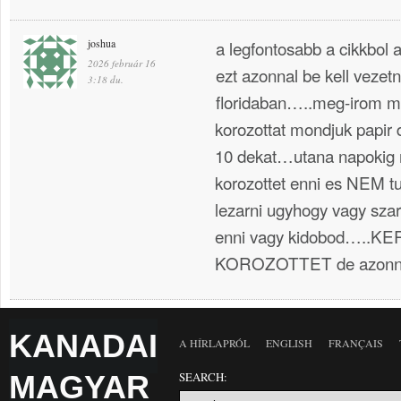
joshua
a legfontosabb a cikkbol 
2026 február 16
ezt azonnal be kell vezet
3:18 du.
floridaban…..meg-irom m
korozottat mondjuk papi
10 dekat…utana napokig 
korozottet enni es NEM 
lezarni ugyhogy vagy szar
enni vagy kidobod…..
KOROZOTTET de azonn
KANADAI
A HÍRLAPRÓL
ENGLISH
FRANÇAIS
MAGYAR
SEARCH: