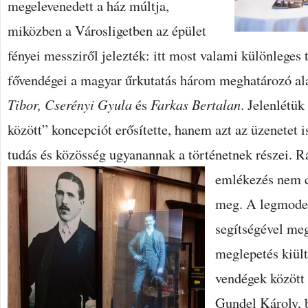
megelevenedett a ház múltja,
miközben a Városligetben az épület
fényei messziről jelezték: itt most valami különleges 
fővendégei a magyar űrkutatás három meghatározó al
Tibor, Cserényi Gyula
és
Farkas
Bertalan
. Jelenlétü
között” koncepciót erősítette, hanem azt az üzenetet i
tudás és közösség ugyanannak a történetnek részei.
Rá
emlékezés nem c
meg. A legmode
segítségével meg
meglepetés kiült
vendégek között 
Gundel Károly, b