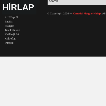
HÍRLAP
© Copyright 2026 —
Kanadai Magyar Hírlap
. Al
A Hírlapról
English
Français
Tanulmányok
Médiaajánlat
Mikrofon
Interjúk