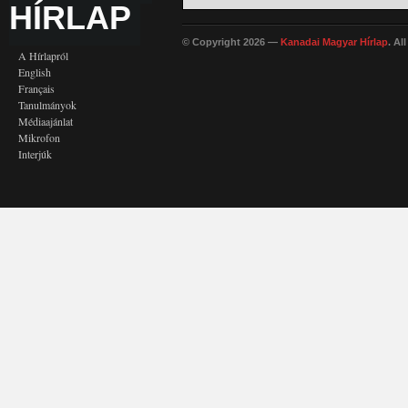
HÍRLAP
© Copyright 2026 —
Kanadai Magyar Hírlap
. Al
A Hírlapról
English
Français
Tanulmányok
Médiaajánlat
Mikrofon
Interjúk