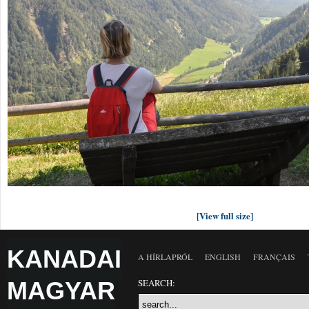
[View full size]
KANADAI
A HÍRLAPRÓL
ENGLISH
FRANÇAIS
MAGYAR
SEARCH: