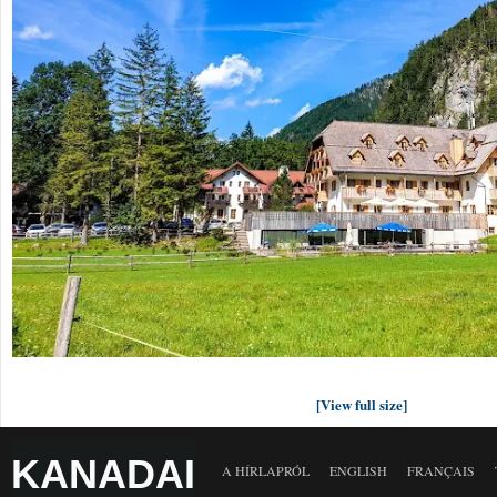
[View full size]
KANADAI
A HÍRLAPRÓL
ENGLISH
FRANÇAIS