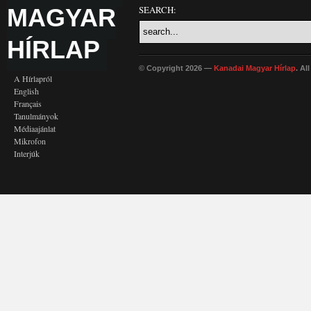
MAGYAR
SEARCH:
HÍRLAP
© Copyright 2026 —
Kanadai Magyar Hírlap
. Al
A Hírlapról
English
Français
Tanulmányok
Médiaajánlat
Mikrofon
Interjúk