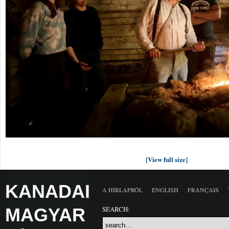
[View full size]
KANADAI
A HÍRLAPRÓL
ENGLISH
FRANÇAIS
MAGYAR
SEARCH: