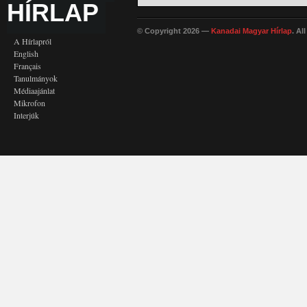
HÍRLAP
© Copyright 2026 —
Kanadai Magyar Hírlap
. Al
A Hírlapról
English
Français
Tanulmányok
Médiaajánlat
Mikrofon
Interjúk