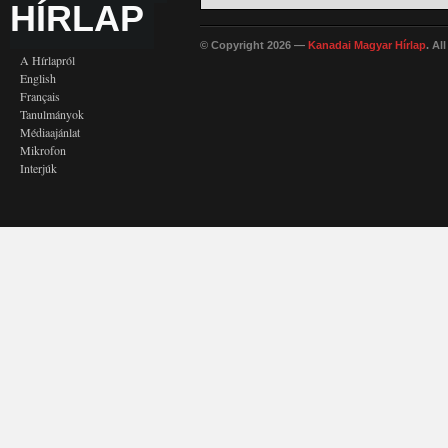
HÍRLAP
© Copyright 2026 —
Kanadai Magyar Hírlap
. Al
A Hírlapról
English
Français
Tanulmányok
Médiaajánlat
Mikrofon
Interjúk