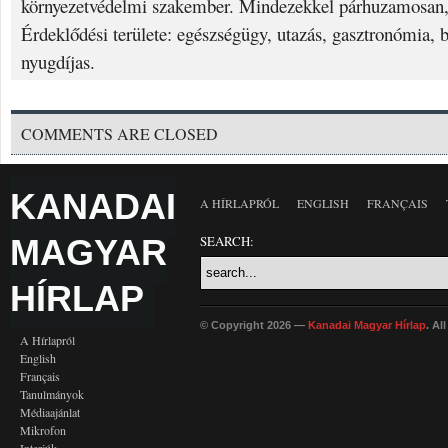
környezetvédelmi szakember. Mindezekkel párhuzamosan, 
Érdeklődési területe: egészségügy, utazás, gasztronómia, 
nyugdíjas.
COMMENTS ARE CLOSED
KANADAI
A HÍRLAPRÓL
ENGLISH
FRANÇAIS
MAGYAR
SEARCH:
HÍRLAP
© Copyright 2026 —
Kanadai Magyar Hírlap
. Al
A Hírlapról
English
Français
Tanulmányok
Médiaajánlat
Mikrofon
Interjúk