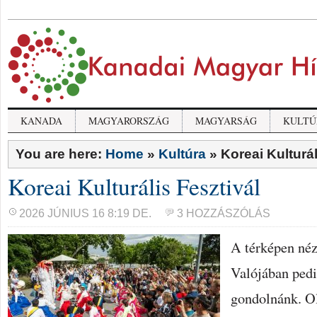
KANADA
MAGYARORSZÁG
MAGYARSÁG
KULTÚ
You are here:
Home
»
Kultúra
»
Koreai Kulturál
Koreai Kulturális Fesztivál
2026 JÚNIUS 16 8:19 DE.
3 HOZZÁSZÓLÁS
A térképen néz
Valójában pedi
gondolnánk. Ol