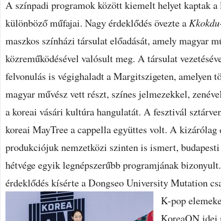
A színpadi programok között kiemelt helyet kaptak a
különböző műfajai. Nagy érdeklődés övezte a
Kkokdu
maszkos színházi társulat előadását, amely magyar 
közreműködésével valósult meg. A társulat vezetéséve
felvonulás is végighaladt a Margitszigeten, amelyen t
magyar művész vett részt, színes jelmezekkel, zenéve
a koreai vásári kultúra hangulatát. A fesztivál sztárve
koreai MayTree a cappella együttes volt. A kizárólag
produkciójuk nemzetközi szinten is ismert, budapesti
hétvége egyik legnépszerűbb programjának bizonyult.
érdeklődés kísérte a Dongseo University Mutation cs
K-pop elemeke
KoreaON idei 