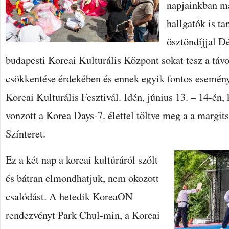
napjainkban m
hallgatók is t
ösztöndíjjal D
budapesti Koreai Kulturális Központ sokat tesz a távo
csökkentése érdekében és ennek egyik fontos esemén
Koreai Kulturális Fesztivál. Idén, június 13. – 14-én, 
vonzott a Korea Days-7. élettel töltve meg a a margits
Színteret.
Ez a két nap a koreai kultúráról szólt
és bátran elmondhatjuk, nem okozott
csalódást. A hetedik KoreaON
rendezvényt Park Chul-min, a Koreai