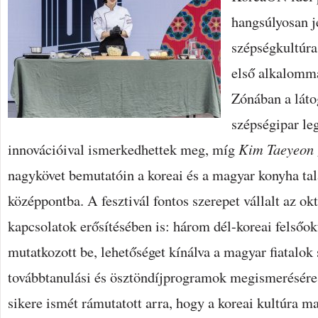
hangsúlyosan j
szépségkultúra
első alkalomma
Zónában a láto
szépségipar leg
innovációival ismerkedhettek meg, míg
Kim Taeyeon
nagykövet bemutatóin a koreai és a magyar konyha tal
középpontba. A fesztivál fontos szerepet vállalt az okt
kapcsolatok erősítésében is: három dél-koreai felsőo
mutatkozott be, lehetőséget kínálva a magyar fiatalok
továbbtanulási és ösztöndíjprogramok megismerésér
sikere ismét rámutatott arra, hogy a koreai kultúra m