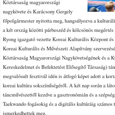
Köztársaság magyarországi
nagykövete és Karácsony Gergely
főpolgármester nyitotta meg, hangsúlyozva a kulturál
a két ország közötti párbeszéd és kölcsönös megértés
Ryong igazgató vezette Koreai Kulturális Központ é
Koreai Kulturális és Művészeti Alapítvány szervezés
Köztársaság Magyarországi Nagykövetségének és a
Kereskedelmet és Befektetést Elősegítő Társaság) tá
megvalósult fesztivál idén is átfogó képet adott a ko
koreai kultúra sokszínűségéről. A két nap során a láto
táncművészettől kezdve a gasztronómián és a szépség
Taekwando fogásokig és a digitális kultúráig számos t
ismerkedhettek meg.