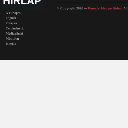
HÍRLAP
© Copyright 2026 —
Kanadai Magyar Hírlap
. Al
A Hírlapról
English
Français
Tanulmányok
Médiaajánlat
Mikrofon
Interjúk