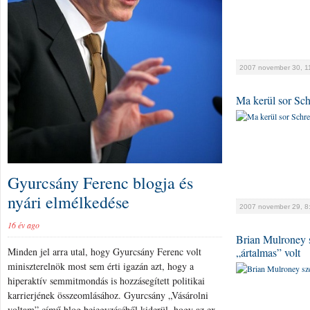
2007 november 30, 1
Ma kerül sor Sch
Gyurcsány Ferenc blogja és
nyári elmélkedése
2007 november 29, 8
16 év ago
Brian Mulroney s
„ártalmas” volt
Minden jel arra utal, hogy Gyurcsány Ferenc volt
miniszterelnök most sem érti igazán azt, hogy a
hiperaktív semmitmondás is hozzásegített politikai
karrierjének összeomlásához. Gyurcsány „Vásárolni
voltam” című blog bejegyzéséből kiderül, hogy az ex-