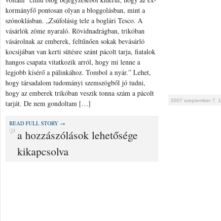
kormányfő pontosan olyan a bloggolásban, mint a
szónoklásban. „Zsúfolásig tele a boglári Tesco. A
vásárlók zöme nyaraló. Rövidnadrágban, trikóban
vásárolnak az emberek, feltűnően sokak bevásárló
kocsijában van kerti sütésre szánt pácolt tarja, fiatalok
hangos csapata vitatkozik arról, hogy mi lenne a
legjobb kísérő a pálinkához. Tombol a nyár.” Lehet,
hogy társadalom tudományi szemszögből jó tudni,
hogy az emberek trikóban veszik tonna szám a pácolt
2007 szeptember 7, 1
tarját. De nem gondoltam […]
READ FULL STORY →
Gyurcsány
a hozzászólások lehetősége
Ferenc
kikapcsolva
blogja
és
nyári
elmélkedése