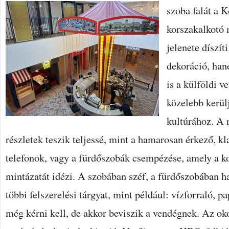
szoba falát a 
korszakalkotó 
jelenete díszít
dekoráció, han
is a külföldi 
közelebb kerül
kultúrához. A r
részletek teszik teljessé, mint a hamarosan érkező, kl
telefonok, vagy a fürdőszobák csempézése, amely a ko
mintázatát idézi. A szobában széf, a fürdőszobában ha
többi felszerelési tárgyat, mint például: vízforraló, p
még kérni kell, de akkor beviszik a vendégnek. Az ok