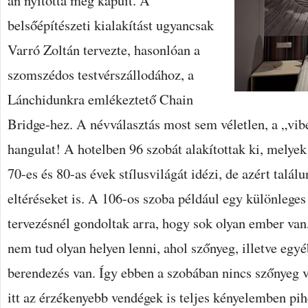
án nyitotta meg kapuit. A
belsőépítészeti kialakítást ugyancsak
Varró Zoltán tervezte, hasonlóan a
szomszédos testvérszállodához, a
Lánchidunkra emlékeztető Chain
Bridge-hez. A névválasztás most sem véletlen, a „vibe
hangulat! A hotelben 96 szobát alakítottak ki, melye
70-es és 80-as évek stílusvilágát idézi, de azért talál
eltéréseket is. A 106-os szoba például egy különlege
tervezésnél gondoltak arra, hogy sok olyan ember van, 
nem tud olyan helyen lenni, ahol szőnyeg, illetve egyé
berendezés van. Így ebben a szobában nincs szőnyeg v
itt az érzékenyebb vendégek is teljes kényelemben pi