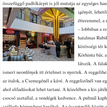
összefüggő padlókárpit is jól mutatja az egységes ha
igényét, lehet
étteremmel, a 
– lobbiban a re
hatalmas Rubi
közösségi tér 
Körhinta bár, a
látszik. A fal
ismert neonfények itt értelmet is nyertek. A reggelihe
az italok, a Csemegénél a kávé. A reggelizőnél van eg
ahol előadásokat lehet tartani. A közelében a kis játé
csocsó asztallal, a vendégek kedvence. A pultnál kaph
szálloda bártenderei kreáltak. Az összetevőik között