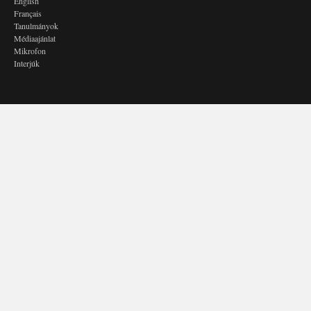
English
Français
Tanulmányok
Médiaajánlat
Mikrofon
Interjúk