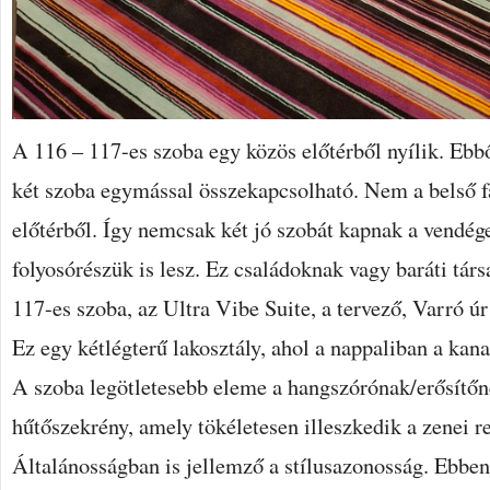
A 116 – 117-es szoba egy közös előtérből nyílik. Ebbő
két szoba egymással összekapcsolható. Nem a belső f
előtérből. Így nemcsak két jó szobát kapnak a vendég
folyosórészük is lesz. Ez családoknak vagy baráti tár
117-es szoba, az Ultra Vibe Suite, a tervező, Varró ú
Ez egy kétlégterű lakosztály, ahol a nappaliban a kan
A szoba legötletesebb eleme a hangszórónak/erősítőn
hűtőszekrény, amely tökéletesen illeszkedik a zenei r
Általánosságban is jellemző a stílusazonosság. Ebben