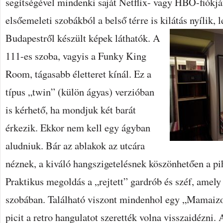
segítségével mindenki saját Netflix- vagy HBO-fiókját
elsőemeleti szobákból a belső térre is kilátás nyílik, l
Budapestről készült képek láthatók.
A
111-es szoba, vagyis a Funky King
Room, tágasabb életteret kínál. Ez a
típus „twin” (külön ágyas) verzióban
is kérhető, ha mondjuk két barát
érkezik. Ekkor nem kell egy ágyban
aludniuk. Bár az ablakok az utcára
néznek, a kiváló hangszigetelésnek köszönhetően a pi
Praktikus megoldás a „rejtett” gardrób és széf, amely
szobában. Található viszont mindenhol egy „Mamaizon
picit a retro hangulatot szerették volna visszaidézni.