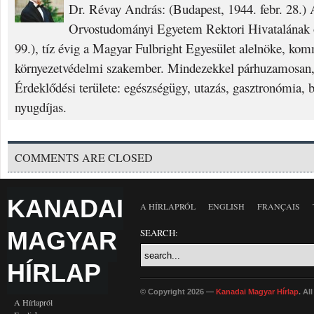
Dr. Révay András: (Budapest, 1944. febr. 28.
Orvostudományi Egyetem Rektori Hivatalának o
99.), tíz évig a Magyar Fulbright Egyesület alelnöke, ko
környezetvédelmi szakember. Mindezekkel párhuzamosan, 
Érdeklődési területe: egészségügy, utazás, gasztronómia, 
nyugdíjas.
COMMENTS ARE CLOSED
KANADAI
A HÍRLAPRÓL
ENGLISH
FRANÇAIS
MAGYAR
SEARCH:
HÍRLAP
© Copyright 2026 —
Kanadai Magyar Hírlap
. Al
A Hírlapról