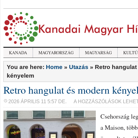
KANADA
MAGYARORSZÁG
MAGYARSÁG
KULTÚ
You are here:
Home
»
Utazás
»
Retro hangulat
kényelem
Retro hangulat és modern kény
RETRO
2026 ÁPRILIS 11 5:57 DE.
A HOZZÁSZÓLÁSOK LEHE
HANGULAT
ÉS
Csehország leg
MODERN
KÉNYELEM
BEJEGYZÉSHEZ
a Maison, több