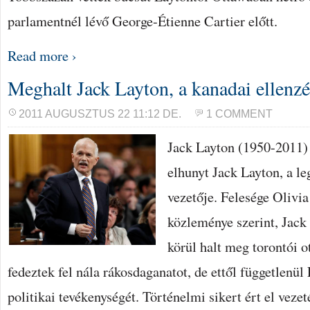
parlamentnél lévő George-Étienne Cartier előtt.
Read more ›
Meghalt Jack Layton, a kanadai ellenzé
2011 AUGUSZTUS 22 11:12 DE.
1 COMMENT
Jack Layton (1950-2011) 
elhunyt Jack Layton, a l
vezetője. Felesége Olivi
közleménye szerint, Jack
körül halt meg torontói 
fedeztek fel nála rákosdaganatot, de ettől függetlenül
politikai tevékenységét. Történelmi sikert ért el vezet