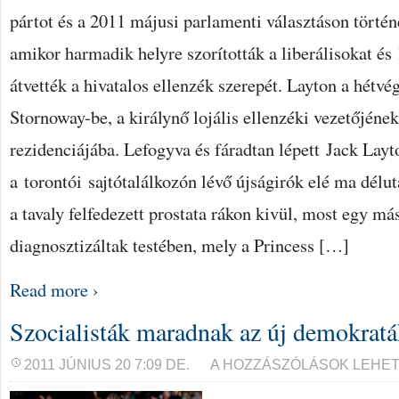
pártot és a 2011 májusi parlamenti választáson történe
amikor harmadik helyre szorították a liberálisokat 
átvették a hivatalos ellenzék szerepét. Layton a hétvé
Stornoway-be, a királynő lojális ellenzéki vezetőjének
rezidenciájába. Lefogyva és fáradtan lépett Jack Layt
a torontói sajtótalálkozón lévő újságirók elé ma délut
a tavaly felfedezett prostata rákon kivül, most egy má
diagnosztizáltak testében, mely a Princess […]
Read more ›
Szocialisták maradnak az új demokrat
SZOCIALISTÁK
2011 JÚNIUS 20 7:09 DE.
A HOZZÁSZÓLÁSOK LEHET
MARADNAK
AZ