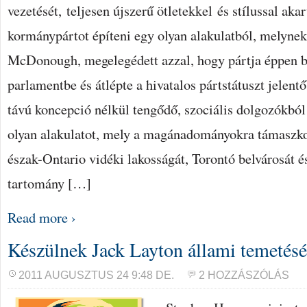
vezetését, teljesen újszerű ötletekkel és stílussal aka
kormánypártot építeni egy olyan alakulatból, melynek
McDonough, megelegédett azzal, hogy pártja éppen b
parlamentbe és átlépte a hivatalos pártstátuszt jelen
távú koncepció nélkül tengődő, szociális dolgozókból 
olyan alakulatot, mely a magánadományokra támaszkod
észak-Ontario vidéki lakosságát, Torontó belvárosát 
tartomány […]
Read more ›
Készülnek Jack Layton állami temetésé
2011 AUGUSZTUS 24 9:48 DE.
2 HOZZÁSZÓLÁS