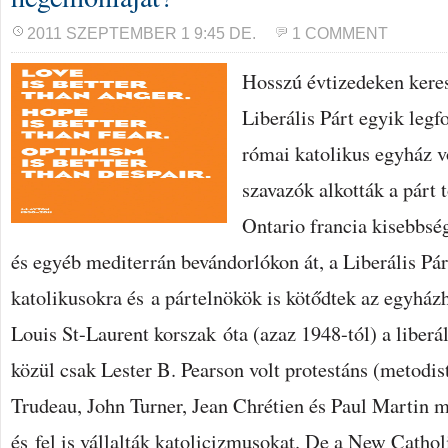
2011 SZEPTEMBER 1 9:45 DE.
1 COMMENT
Hosszú évtizedeken keres
Liberális Párt egyik legf
római katolikus egyház vo
szavazók alkották a párt 
Ontario francia kisebbség
és egyéb mediterrán bevándorlókon át, a Liberális Pár
katolikusokra és a pártelnökök is kötődtek az egyház
Louis St-Laurent korszak óta (azaz 1948-tól) a liberá
közül csak Lester B. Pearson volt protestáns (metodis
Trudeau, John Turner, Jean Chrétien és Paul Martin m
és fel is vállalták katolicizmusokat. De a New Catho