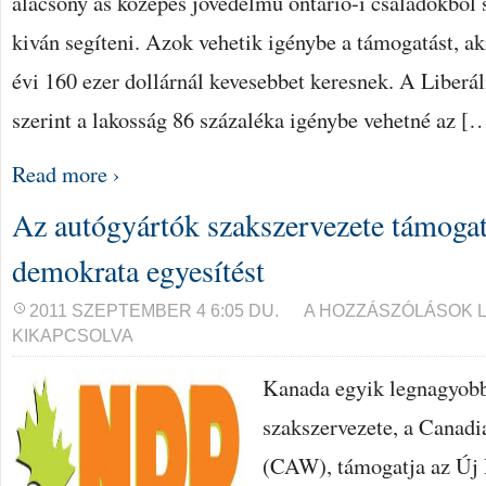
alacsony ás közepes jövedelmű ontario-i családokból
kiván segíteni. Azok vehetik igénybe a támogatást, ak
évi 160 ezer dollárnál kevesebbet keresnek. A Liberál
szerint a lakosság 86 százaléka igénybe vehetné az [
Read more ›
Az autógyártók szakszervezete támogatj
demokrata egyesítést
AZ
2011 SZEPTEMBER 4 6:05 DU.
A HOZZÁSZÓLÁSOK 
AUTÓGYÁRTÓK
KIKAPCSOLVA
SZAKSZERVEZETE
TÁMOGATJA
A
Kanada egyik legnagyobb
LIBERÁLIS-
ÚJ
szakszervezete, a Canad
DEMOKRATA
EGYESÍTÉST
BEJEGYZÉSHEZ
(CAW), támogatja az Új