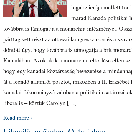
legalizációja mellett tör
marad Kanada politikai 
továbbra is támogatja a monarchia intézményét. Össze
párttag vett részt az ottawai kongresszuson és a szav
döntött úgy, hogy továbbra is támogatja a brit monarc
Kanadában. Azok akik a monarchia eltörlése ellen sz
hogy egy kanadai köztársaság bevezetése a mindennapi
át a leendő államfői posztot, miközben a II. Erzsébet 
kanadai főkormányzó valóban a politikai csatározások 
liberális – köztük Carolyn […]
Read more ›
Liberális győzelem Ontarioban