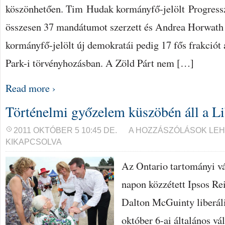
köszönhetően. Tim Hudak kormányfő-jelölt Progressz
összesen 37 mandátumot szerzett és Andrea Horwat
kormányfő-jelölt új demokratái pedig 17 fős frakciót
Park-i törvényhozásban. A Zöld Párt nem […]
Read more ›
Történelmi győzelem küszöbén áll a Lib
TÖRTÉNELMI
2011 OKTÓBER 5 10:45 DE.
A HOZZÁSZÓLÁSOK LE
GYŐZELEM
KIKAPCSOLVA
KÜSZÖBÉN
ÁLL
A
Az Ontario tartományi vál
LIBERÁLIS
PÁRT
napon közzétett Ipsos Rei
BEJEGYZÉSHEZ
Dalton McGuinty liberáli
október 6-ai általános vá