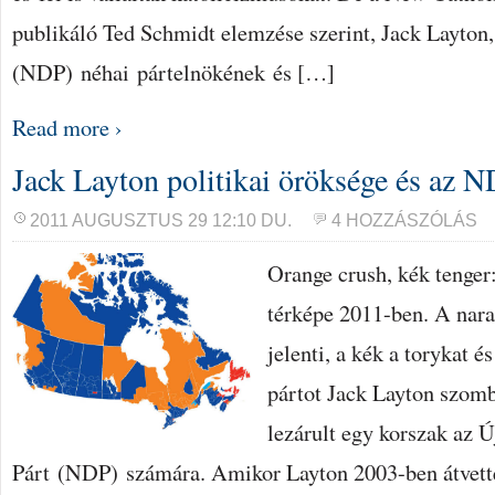
publikáló Ted Schmidt elemzése szerint, Jack Layton
(NDP) néhai pártelnökének és […]
Read more ›
Jack Layton politikai öröksége és az N
2011 AUGUSZTUS 29 12:10 DU.
4 HOZZÁSZÓLÁS
Orange crush, kék tenger
térképe 2011-ben. A nar
jelenti, a kék a torykat és
pártot Jack Layton szomb
lezárult egy korszak az 
Párt (NDP) számára. Amikor Layton 2003-ben átvette