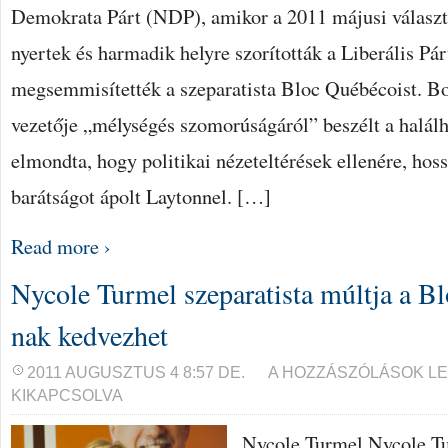
Demokrata Párt (NDP), amikor a 2011 májusi válas
nyertek és harmadik helyre szorították a Liberális P
megsemmisítették a szeparatista Bloc Québécoist. Bo
vezetője „mélységés szomorúságáról” beszélt a halálh
elmondta, hogy politikai nézeteltérések ellenére, hos
barátságot ápolt Laytonnel. […]
Read more ›
Nycole Turmel szeparatista múltja a B
nak kedvezhet
NYCOLE
2011 AUGUSZTUS 4 8:57 DE.
A HOZZÁSZÓLÁSOK L
TURMEL
KIKAPCSOLVA
SZEPARATISTA
MÚLTJA
A
Nycole Turmel Nycole Tu
BLOC