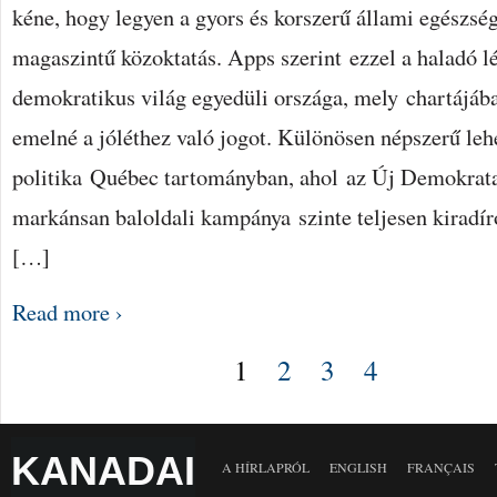
kéne, hogy legyen a gyors és korszerű állami egészség
magaszintű közoktatás. Apps szerint ezzel a haladó l
demokratikus világ egyedüli országa, mely chartájába
emelné a jóléthez való jogot. Különösen népszerű leh
politika Québec tartományban, ahol az Új Demokrat
markánsan baloldali kampánya szinte teljesen kiradíro
[…]
Read more ›
1
2
3
4
KANADAI
A HÍRLAPRÓL
ENGLISH
FRANÇAIS