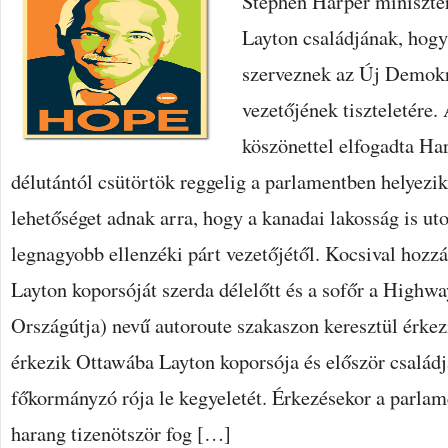
Stephen Harper miniszter
Layton családjának, hogy
szerveznek az Új Demokr
vezetőjének tiszteletére.
köszönettel elfogadta Har
délutántól csütörtök reggelig a parlamentben helyezik
lehetőséget adnak arra, hogy a kanadai lakosság is ut
legnagyobb ellenzéki párt vezetőjétől. Kocsival hoz
Layton koporsóját szerda délelőtt és a sofőr a Highw
Országútja) nevű autoroute szakaszon keresztül érkezi
érkezik Ottawába Layton koporsója és először családj
főkormányzó rója le kegyeletét. Érkezésekor a parlam
harang tizenötször fog […]