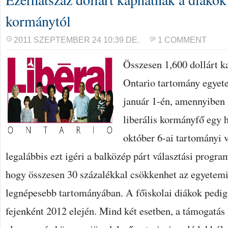
kormánytól
2011 SZEPTEMBER 24 10:39 DE.
1 COMMENT
Összesen 1,600 dollárt k
Ontario tartomány egyet
január 1-én, amennyibe
liberális kormányfő egy 
október 6-ai tartományi 
legalábbis ezt igéri a balközép párt választási progra
hogy összesen 30 százalékkal csökkenhet az egyetem
legnépesebb tartományában. A főiskolai diákok pedig
fejenként 2012 elején. Mind két esetben, a támogatás