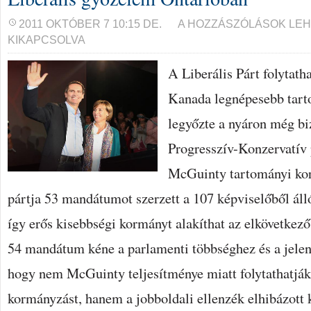
LIBERÁLIS
2011 OKTÓBER 7 10:15 DE.
A HOZZÁSZÓLÁSOK LE
GYŐZELEM
KIKAPCSOLVA
ONTARIOBAN
BEJEGYZÉSHEZ
A Liberális Párt folytath
Kanada legnépesebb tar
legyőzte a nyáron még bi
Progresszív-Konzervatív 
McGuinty tartományi ko
pártja 53 mandátumot szerzett a 107 képviselőből áll
így erős kisebbségi kormányt alakíthat az elkövetkez
54 mandátum kéne a parlamenti többséghez és a jelen
hogy nem McGuinty teljesítménye miatt folytathatják 
kormányzást, hanem a jobboldali ellenzék elhibázot