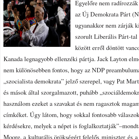
Egyelőre nem radírozzák a
ÚJ
DEMOKRATÁK
BEJEGYZÉSHEZ
az Új Demokrata Párt (N
ugyanakkor nem zárják ki
szorult Liberális Párt-ta
között erről döntött van
Kanada legnagyobb ellenzéki pártja. Jack Layton el
nem különösebben fontos, hogy az NDP preambulumá
„szocialista demokrata” jelző szerepel, vagy Pat Mar
és mások által szorgalmazott, puhább „szociáldemok
használom ezeket a szavakat és nem ragasztok maga
címkéket. Úgy látom, hogy sokkal fontosabb válaszok
kérdésekre, melyek a népet is foglalkoztatják”–mond
Moore, a kulturális örökségért felelős miniszter és a