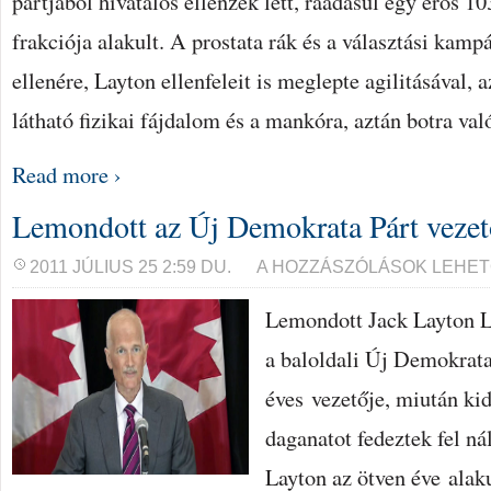
pártjából hivatalos ellenzék lett, ráadásul egy erős 1
frakciója alakult. A prostata rák és a választási kamp
ellenére, Layton ellenfeleit is meglepte agilitásával, 
látható fizikai fájdalom és a mankóra, aztán botra va
Read more ›
Lemondott az Új Demokrata Párt vezet
LEMONDOTT
2011 JÚLIUS 25 2:59 DU.
A HOZZÁSZÓLÁSOK LEHET
AZ
ÚJ
Lemondott Jack Layton L
DEMOKRATA
PÁRT
VEZETŐJE
a baloldali Új Demokrat
BEJEGYZÉSHEZ
éves vezetője, miután kid
daganatot fedeztek fel ná
Layton az ötven éve alak