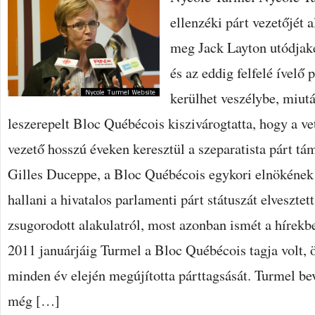
QUÉBÉCOIS-
ellenzéki párt vezetőjét a
NAK
KEDVEZHET
BEJEGYZÉSHEZ
meg Jack Layton utódjakén
és az eddig felfelé ívelő
kerülhet veszélybe, miut
leszerepelt Bloc Québécois kiszivárogtatta, hogy a ve
vezető hosszú éveken keresztül a szeparatista párt tám
Gilles Duceppe, a Bloc Québécois egykori elnökének
hallani a hivatalos parlamenti párt státuszát elveszte
zsugorodott alakulatról, most azonban ismét a hírekb
2011 januárjáig Turmel a Bloc Québécois tagja volt, ö
minden év elején megújította párttagsását. Turmel be
még […]