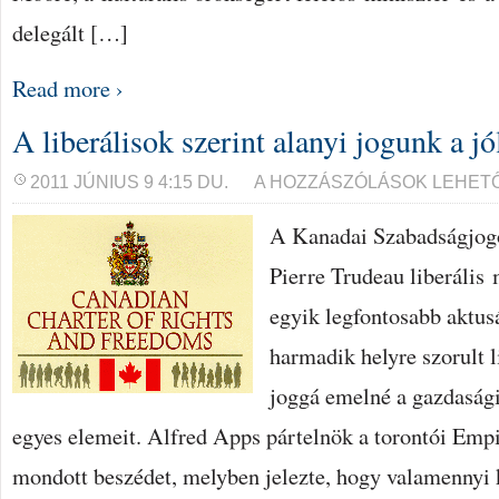
delegált […]
Read more ›
A liberálisok szerint alanyi jogunk a jó
A
2011 JÚNIUS 9 4:15 DU.
A HOZZÁSZÓLÁSOK LEHET
LIBERÁLISOK
SZERINT
A Kanadai Szabadságjogo
ALANYI
JOGUNK
A
Pierre Trudeau liberális
JÓLÉT
BEJEGYZÉSHEZ
egyik legfontosabb aktus
harmadik helyre szorult li
joggá emelné a gazdasági
egyes elemeit. Alfred Apps pártelnök a torontói Empi
mondott beszédet, melyben jelezte, hogy valamennyi 