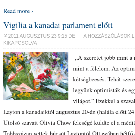
Read more ›
Vigilia a kanadai parlament előtt
VIGILIA
2011 AUGUSZTUS 23 9:15 DE.
A HOZZÁSZÓLÁSOK 
A
KIKAPCSOLVA
KANADAI
PARLAMENT
ELŐTT
„A szeretet jobb mint a
BEJEGYZÉSHEZ
mint a félelem. Az opti
kétségbeesés. Tehát szer
legyünk optimisták és eg
világot.” Ezekkel a szava
Layton a kanadaiktól augusztus 20-án (halála előtt 24 
Utolsó szavait Olivia Chow feleségé küldte el a médi
Többszázan vettek búcsút Laytontól Ottawában hétfő 