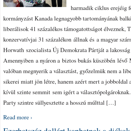
harmadik ciklus erejéig f
kormányzást Kanada legnagyobb tartományának balkö
liberálisok 41 százalékos támogatottságot élveznek,
konzervatívjai 31 százalékon állnak és a magyar sz
Horwath szocialista Új Demokrata Pártját a lakosság
Amennyiben a nyáron a biztos bukás küszöbén lévő M
valóban megnyerik a választást, győzelmük nem a lib
sikerei miatt jön létre, hanem azért mert a jobboldal
kívül szinte semmit sem igért a választópolgárokna
Party szintre süllyesztette a hosszú múlttal […]
Read more ›
Ezerhatszáz dollárt kaphatnak a diákok 