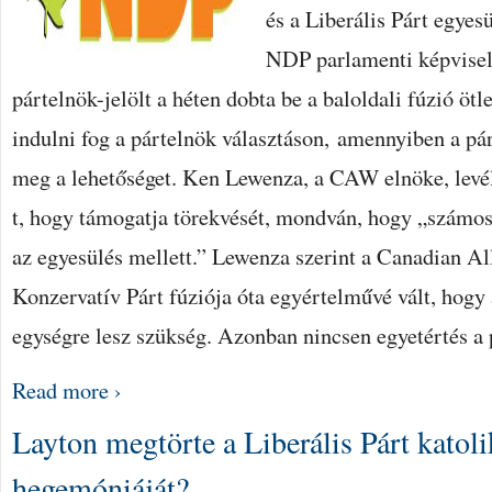
és a Liberális Párt egyesü
NDP parlamenti képviselő
pártelnök-jelölt a héten dobta be a baloldali fúzió ötl
indulni fog a pártelnök választáson, amennyiben a pá
meg a lehetőséget. Ken Lewenza, a CAW elnöke, levél
t, hogy támogatja törekvését, mondván, hogy „számos 
az egyesülés mellett.” Lewenza szerint a Canadian Al
Konzervatív Párt fúziója óta egyértelművé vált, hogy 
egységre lesz szükség. Azonban nincsen egyetértés a
Read more ›
Layton megtörte a Liberális Párt katol
hegemóniáját?