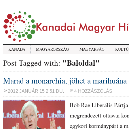
KANADA
MAGYARORSZÁG
MAGYARSÁG
KULTÚ
"Baloldal"
Post Tagged with:
Marad a monarchia, jöhet a marihuána
2012 JANUÁR 15 2:51 DU.
4 HOZZÁSZÓLÁS
Bob Rae Liberális Pártja
megrendezett ottawai kon
egykori kormánypárt a ma