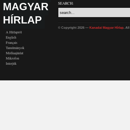
MAGYAR
SEARCH:
HÍRLAP
© Copyright 2026 —
Kanadai Magyar Hírlap
. Al
A Hírlapról
English
Français
Tanulmányok
Médiaajánlat
Mikrofon
Interjúk