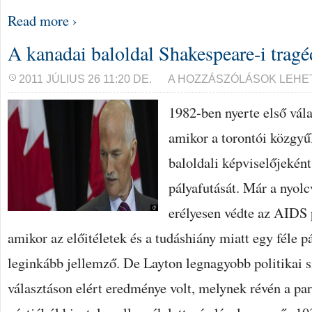
Read more ›
A kanadai baloldal Shakespeare-i tragé
A
2011 JÚLIUS 26 11:20 DE.
A HOZZÁSZÓLÁSOK LEHE
KANADAI
BALOLDAL
1982-ben nyerte első vála
SHAKESPEARE-
I
TRAGÉDIÁJA
amikor a torontói közgyű
BEJEGYZÉSHEZ
baloldali képviselőjeként
pályafutását. Már a nyolc
erélyesen védte az AIDS 
amikor az előitéletek és a tudáshiány miatt egy féle p
leginkább jellemző. De Layton legnagyobb politikai s
választáson elért eredménye volt, melynek révén a pa