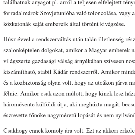
találhatnak anyagot pl. arról a teljesen elfelejtett tény
forradalmárok Szovjetunióba való toloncolása, vagy a 
közkatonák saját embereik által történt kivégzése.
Húsz évvel a rendszerváltás után talán illetlenség rés
szalonképtelen dolgokat, amikor a Magyar emberek n
világszerte gazdasági válság árnyékában szívesen nos
kiszámítható, stabil Kádár rendszerről. Amikor mind
és a közbiztonság olyan volt, hogy az utcákon járva m
félnie. Amikor csak azon múlott, hogy kinek lesz háza
háromévente külföldi útja, aki meghúzta magát, becsu
észrevette főnöke nagyméretű lopását és nem nyilvání
Csakhogy ennek komoly ára volt. Ezt az akkori erköl