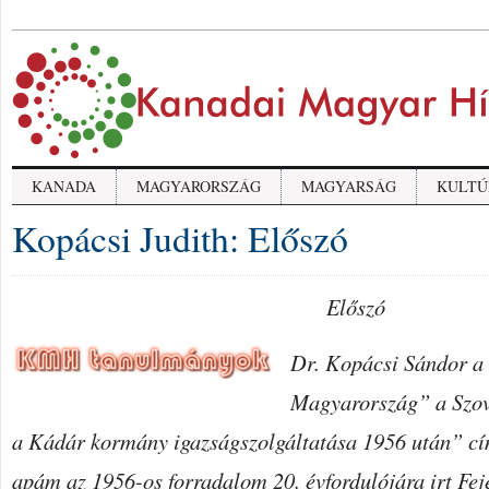
KANADA
MAGYARORSZÁG
MAGYARSÁG
KULTÚ
Kopácsi Judith: Előszó
Előszó
Dr. Kopácsi Sándor a
Magyarország” a Szov
a Kádár kormány igazságszolgáltatása 1956 után” cí
apám az 1956-os forradalom 20. évfordulójára irt Feje