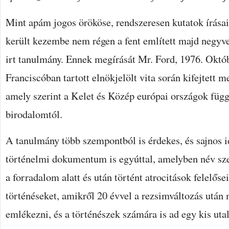
Mint apám jogos örököse, rendszeresen kutatok írásai,
került kezembe nem régen a fent említett majd negyve
irt tanulmány. Ennek megírását Mr. Ford, 1976. Októb
Franciscóban tartott elnökjelölt vita során kifejtett m
amely szerint a Kelet és Közép európai országok függ
birodalomtól.
A tanulmány több szempontból is érdekes, és sajnos i
történelmi dokumentum is egyúttal, amelyben név sze
a forradalom alatt és után történt atrocitások felelősei
történéseket, amikről 20 évvel a rezsimváltozás után 
emlékezni, és a történészek számára is ad egy kis utal