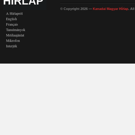
HÍRLAP
© Copyright 2026 —
Kanadai Magyar Hírlap
. Al
A Hírlapról
English
Français
Tanulmányok
Médiaajánlat
Mikrofon
Interjúk