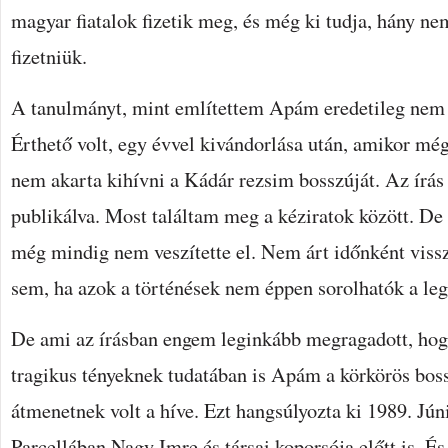
magyar fiatalok fizetik meg, és még ki tudja, hány n
fizetniük.
A tanulmányt, mint említettem Apám eredetileg nem a 
Érthető volt, egy évvel kivándorlása után, amikor mé
nem akarta kihívni a Kádár rezsim bosszúját. Az írás
publikálva. Most találtam meg a kéziratok között. De
még mindig nem veszítette el. Nem árt időnként viss
sem, ha azok a történések nem éppen sorolhatók a l
De ami az írásban engem leginkább megragadott, ho
tragikus tényeknek tudatában is Apám a körkörös boss
átmenetnek volt a híve. Ezt hangsúlyozta ki 1989. Jún
Parcellában Nagy Imre és társai koporsója előtt is. És