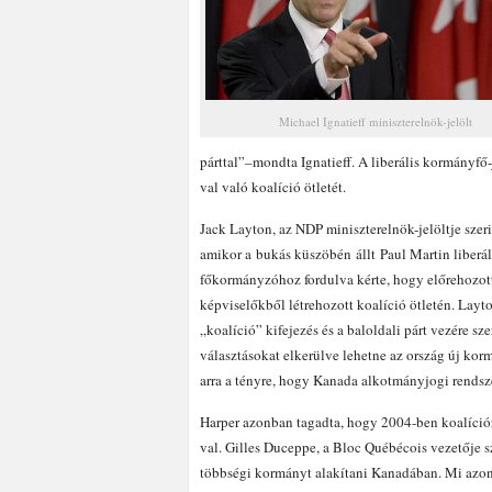
Michael Ignatieff miniszterelnök-jelölt
párttal”–mondta Ignatieff. A liberális kormányfő
val való koalíció ötletét.
Jack Layton, az NDP miniszterelnök-jelöltje szer
amikor a bukás küszöbén állt Paul Martin liberá
főkormányzóhoz fordulva kérte, hogy előrehozott
képviselőkből létrehozott koalíció ötletén. Layt
„koalíció” kifejezés és a baloldali párt vezére s
választásokat elkerülve lehetne az ország új ko
arra a tényre, hogy Kanada alkotmányjogi rendsz
Harper azonban tagadta, hogy 2004-ben koalíciór
val. Gilles Duceppe, a Bloc Québécois vezetője s
többségi kormányt alakítani Kanadában. Mi azonb