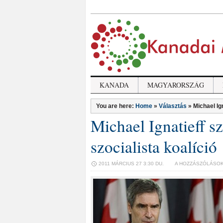
KANADA
MAGYARORSZÁG
You are here:
Home
»
Választás
»
Michael Ign
Michael Ignatieff sz
szocialista koalíció
MICHAEL
2011 MÁRCIUS 27 3:30 DU.
A HOZZÁSZÓLÁSOK
IGNATIEFF
SZERINT
NEM
LESZ
LIBERÁLIS-
SZOCIALISTA
KOALÍCIÓ
BEJEGYZÉSHEZ