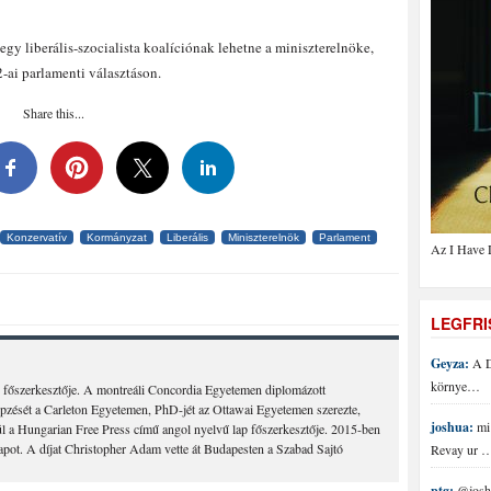
 egy liberális-szocialista koalíciónak lehetne a miniszterelnöke,
ai parlamenti választáson.
Share this...
Konzervatív
Kormányzat
Liberális
Miniszterelnök
Parlament
Az I Have 
LEGFR
Geyza:
A D
környe…
 főszerkesztője. A montreáli Concordia Egyetemen diplomázott
épzését a Carleton Egyetemen, PhD-jét az Ottawai Egyetemen szerezte,
joshua:
mi 
 a Hungarian Free Press című angol nyelvű lap főszerkesztője. 2015-ben
lapot. A díjat Christopher Adam vette át Budapesten a Szabad Sajtó
Revay ur 
ptg:
@joshu