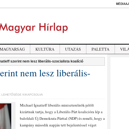
MÉDIAAJ
MAGYARSÁG
KULTÚRA
UTAZÁS
PALETTA
VIL
atieff szerint nem lesz liberális-szocialista koalíció
erint nem lesz liberális-
 LEHETŐSÉGE KIKAPCSOLVA
Michael Ignatieff liberális miniszterelnök-jelölt
kizártnak tartja, hogy a Liberális Párt koalicióra lép a
baloldali Új Demokrata Párttal (NDP) és reméli, hogy a
kampány második napján tett bejelentéssel véget