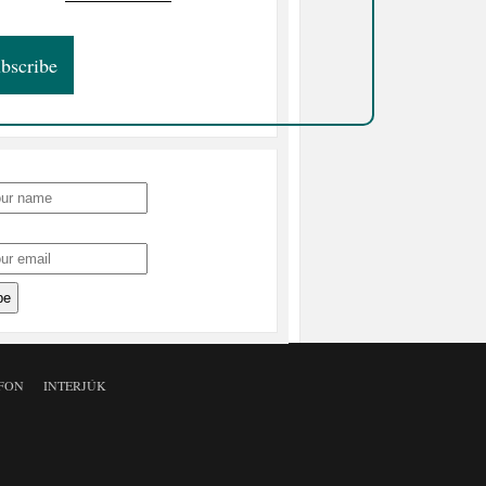
FON
INTERJÚK