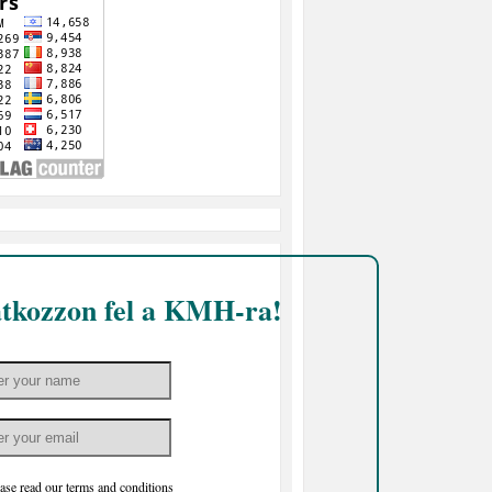
atkozzon fel a KMH-ra!
ase read our
terms and conditions