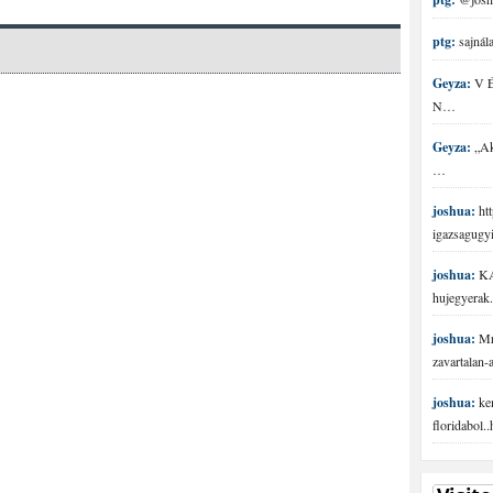
ptg:
sajnála
Geyza:
V É 
N…
Geyza:
„Aki
…
joshua:
htt
igazsagugy
joshua:
KA
hujegyerak.
joshua:
Mr 
zavartalan
joshua:
ke
floridabol.