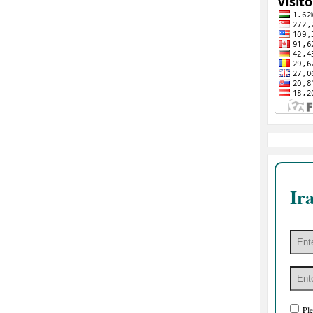
Ir
Ple