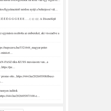
tos/figyelmeztető módon nyújt a belterjessé vál…
É É É G G G E E E . . . (: ((: (((: A Disznófejű
 egymásra uszította az embereket, aki visszaélve a
ps://nepszava.hu/3321644_magyar-peter-
i-miniszt…
N-FASZ-tiku-KUSS messiasom van...a
..https://pe…
promo otto...https://444.hu/2026/05/08/ibusz-
-a…
menyen inditok
.https://444.hu/2026/05/07/100-e…