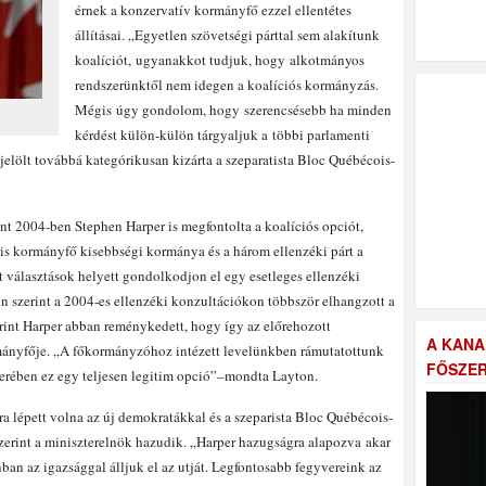
érnek a konzervatív kormányfő ezzel ellentétes
állításai. „Egyetlen szövetségi párttal sem alakítunk
koalíciót, ugyanakkot tudjuk, hogy alkotmányos
rendszerünktől nem idegen a koalíciós kormányzás.
Mégis úgy gondolom, hogy szerencsésebb ha minden
kérdést külön-külön tárgyaljuk a többi parlamenti
-jelölt továbbá kategórikusan kizárta a szeparatista Bloc Québécois-
int 2004-ben Stephen Harper is megfontolta a koalíciós opciót,
lis kormányfő kisebbségi kormánya és a három ellenzéki párt a
 választások helyett gondolkodjon el egy esetleges ellenzéki
on szerint a 2004-es ellenzéki konzultációkon többször elhangzott a
zerint Harper abban reménykedett, hogy így az előrehozott
A KANA
rmányfője. „A főkormányzóhoz intézett levelünkben rámutatottunk
FŐSZER
erében ez egy teljesen legitim opció”–mondta Layton.
a lépett volna az új demokratákkal és a szeparista Bloc Québécois-
zerint a miniszterelnök hazudik. „Harper hazugságra alapozva akar
an az igazsággal álljuk el az utját. Legfontosabb fegyvereink az