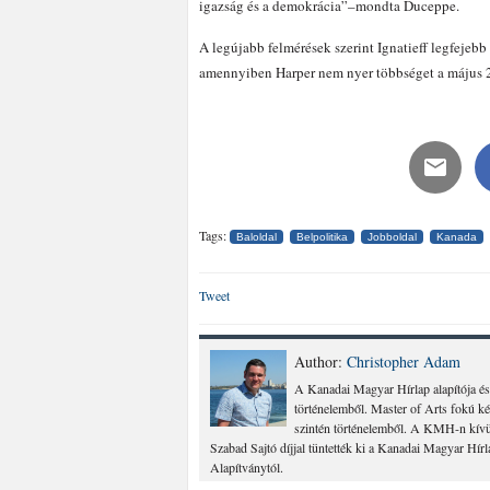
igazság és a demokrácia”–mondta Duceppe.
A legújabb felmérések szerint Ignatieff legfejebb
amennyiben Harper nem nyer többséget a május 2-
Tags:
Baloldal
Belpolitika
Jobboldal
Kanada
Tweet
Author:
Christopher Adam
A Kanadai Magyar Hírlap alapítója és
történelemből. Master of Arts fokú k
szintén történelemből. A KMH-n kívül
Szabad Sajtó díjjal tüntették ki a Kanadai Magyar Hír
Alapítványtól.