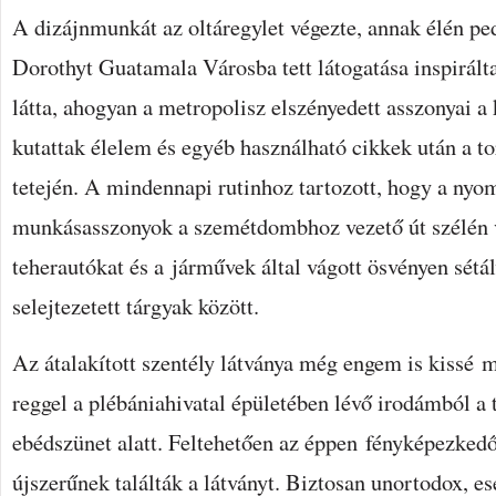
A dizájnmunkát az oltáregylet végezte, annak élén pe
Dorothyt Guatamala Városba tett látogatása inspirál
látta, ahogyan a metropolisz elszényedett asszonyai a
kutattak élelem és egyéb használható cikkek után a
tetején. A mindennapi rutinhoz tartozott, hogy a ny
munkásasszonyok a szemétdombhoz vezető út szélén v
teherautókat és a járművek által vágott ösvényen sétál
selejtezetett tárgyak között.
Az átalakított szentély látványa még engem is kissé 
reggel a plébániahivatal épületében lévő irodámból 
ebédszünet alatt. Feltehetően az éppen fényképezkedő 
újszerűnek találták a látványt. Biztosan unortodox, ese