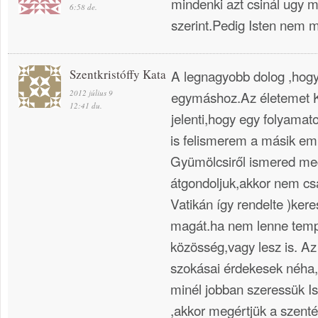
mindenki azt csinál ugy 
6:58 de.
szerint.Pedig Isten nem m
Szentkristóffy Kata
A legnagyobb dolog ,hog
2012 július 9
egymáshoz.Az életemet Kr
12:41 du.
jelenti,hogy egy folyamat
is felismerem a másik em
Gyümölcsiről ismered meg
átgondoljuk,akkor nem csa
Vatikán így rendelte )ker
magát.ha nem lenne temp
közösség,vagy lesz is. A
szokásai érdekesek néha,
minél jobban szeressük Is
,akkor megértjük a szentél