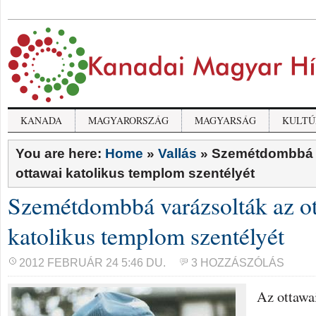
KANADA
MAGYARORSZÁG
MAGYARSÁG
KULTÚ
You are here:
Home
»
Vallás
»
Szemétdombbá v
ottawai katolikus templom szentélyét
Szemétdombbá varázsolták az o
katolikus templom szentélyét
2012 FEBRUÁR 24 5:46 DU.
3 HOZZÁSZÓLÁS
Az ottawa