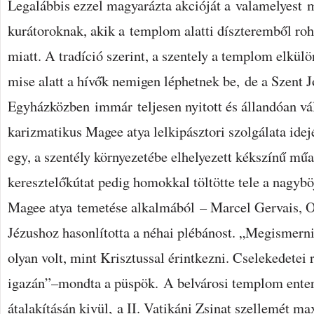
Legalábbis ezzel magyarázta akcióját a valamelyest 
kurátoroknak, akik a templom alatti díszteremből roh
miatt. A tradíció szerint, a szentely a templom elkülö
mise alatt a hívők nemigen léphetnek be, de a Szent J
Egyházközben immár teljesen nyitott és állandóan vá
karizmatikus Magee atya lelkipásztori szolgálata ide
egy, a szentély környezetébe elhelyezett kékszínű m
keresztelőkútat pedig homokkal töltötte tele a nagybö
Magee atya temetése alkalmából – Marcel Gervais, 
Jézushoz hasonlította a néhai plébánost. „Megismern
olyan volt, mint Krisztussal érintkezni. Cselekedete
igazán”–mondta a püspök. A belvárosi templom enter
átalakításán kivül, a II. Vatikáni Zsinat szellemét m