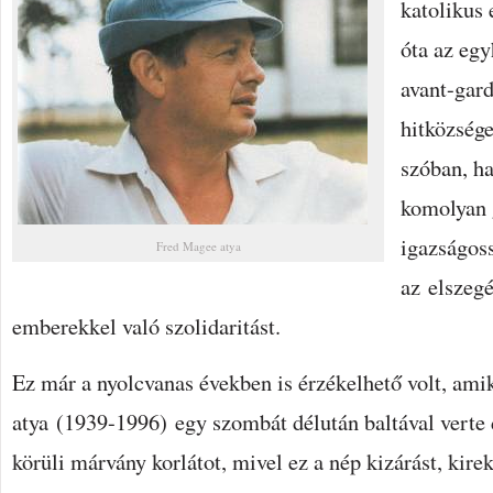
katolikus
óta az eg
avant-gard
hitközség
szóban, h
komolyan 
igazságos
Fred Magee atya
az elszegé
emberekkel való szolidaritást.
Ez már a nyolcvanas években is érzékelhető volt, am
atya (1939-1996) egy szombát délután baltával verte 
körüli márvány korlátot, mivel ez a nép kizárást, kirek