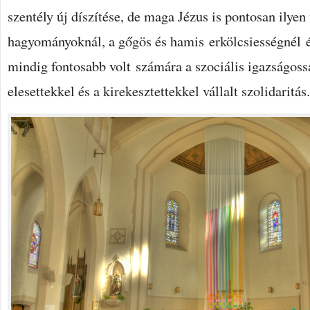
szentély új díszítése, de maga Jézus is pontosan ilyen 
hagyományoknál, a gőgös és hamis erkölcsiességnél és
mindig fontosabb volt számára a szociális igazságoss
elesettekkel és a kirekesztettekkel vállalt szolidaritás.