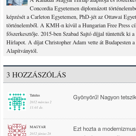
Concordia Egyetemen diplomázott történelembő
képzését a Carleton Egyetemen, PhD-jét az Ottawai Egyet
történelemből. A KMH-n kívül a Hungarian Free Press cí
főszerkesztője. 2015-ben Szabad Sajtó díjjal tüntették ki
Hírlapot. A díjat Christopher Adam vette át Budapesten a
Alapítványtól.
3 HOZZÁSZÓLÁS
Tatulus
Gyönyörű! Nagyon tetszik
2012 március 2
11:01 de.
MAGYAR
Ezt hozta a modernizmus.
2012 június 28