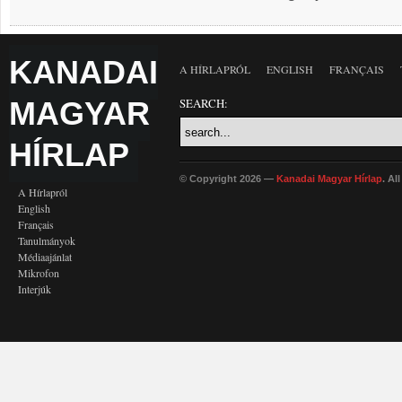
KANADAI
A HÍRLAPRÓL
ENGLISH
FRANÇAIS
MAGYAR
SEARCH:
HÍRLAP
© Copyright 2026 —
Kanadai Magyar Hírlap
. Al
A Hírlapról
English
Français
Tanulmányok
Médiaajánlat
Mikrofon
Interjúk