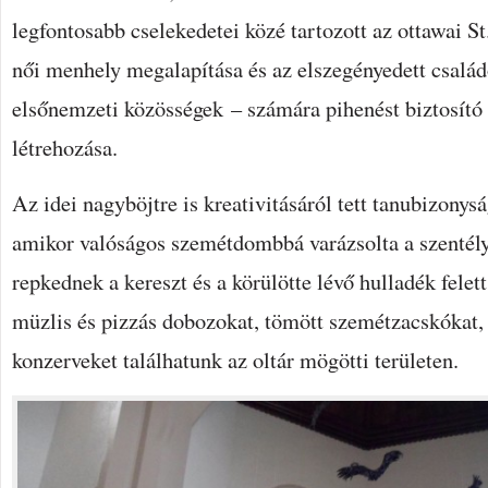
legfontosabb cselekedetei közé tartozott az ottawai S
női menhely megalapítása és az elszegényedett családo
elsőnemzeti közösségek – számára pihenést biztosít
létrehozása.
Az idei nagyböjtre is kreativitásáról tett tanubizonysá
amikor valóságos szemétdombbá varázsolta a szentély
repkednek a kereszt és a körülötte lévő hulladék fele
müzlis és pizzás dobozokat, tömött szemétzacskókat,
konzerveket találhatunk az oltár mögötti területen.