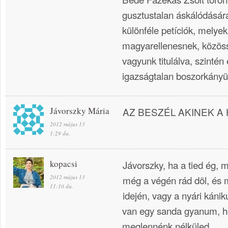
gusztustalan áskálódásár
különféle petíciók, melye
magyarellenesnek, közö
vagyunk titulálva, szintén
igazságtalan boszorkányüld
Jávorszky Mária
AZ BESZÉL AKINEK A 
2012 május 13
1:29 du.
kopacsi
Jávorszky, ha a tied ég, m
2012 május 13
még a végén rád döl, és mi
11:10 du.
idején, vagy a nyári káni
van egy sanda gyanum, ho
meglennénk nélküled.