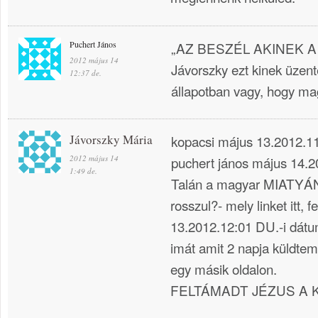
Puchert János
„AZ BESZÉL AKINEK A
2012 május 14
Jávorszky ezt kinek üzen
12:37 de.
állapotban vagy, hogy m
Jávorszky Mária
kopacsi május 13.2012.1
2012 május 14
puchert jános május 14.2
1:49 de.
Talán a magyar MIATYÁNK
rosszul?- mely linket itt, 
13.2012.12:01 DU.-i dátu
imát amit 2 napja küldtem
egy másik oldalon.
FELTÁMADT JÉZUS A K