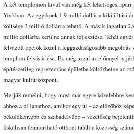
A két templomon kívül van még két lehetséges, ipari 
Yorkban. Az egyiknek 1,9 milló dollár a kikiálltási ár
költsége 3 millió dollárra tehető. A másik ingatlan 2,9
millió dollárba kerülne annak fejlesztése. Tehát egyé
felvázolt opciók közül a leggazdaságosabb megoldás 
templom felvásárlása. Ez még azzal az előnnyel is já
építészetileg reprezentáns épületbe költözhetne az ot
magyar kultúrközpont.
Merjük remélni, hogy most már egyre közelebbre ker
ahhoz a pillanathoz, amikor egy új – az előzőhöz kép
békülékenyebb és szabadelvűbb – vezetőség bejelenthe
fiskálisan fenntartható otthont talált a közösség szám