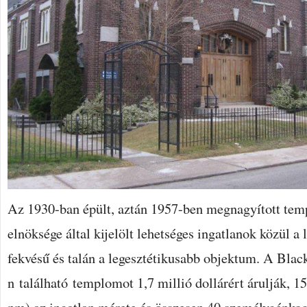
Az 1930-ban épült, aztán 1957-ben megnagyított te
elnöksége által kijelölt lehetséges ingatlanok közül a
fekvésű és talán a legesztétikusabb objektum. A Bla
n található templomot 1,7 millió dollárért árulják, 1