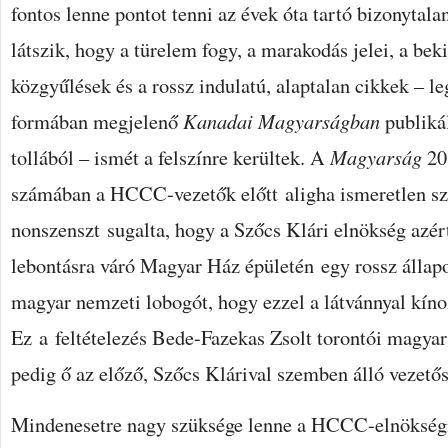
fontos lenne pontot tenni az évek óta tartó bizonytala
látszik, hogy a türelem fogy, a marakodás jelei, a be
közgyűlések és a rossz indulatú, alaptalan cikkek – l
formában megjelenő
Kanadai Magyarságban
publiká
tollából – ismét a felszínre kerültek. A
Magyarság
201
számában a HCCC-vezetők előtt aligha ismeretlen sze
nonszenszt sugalta, hogy a Szőcs Klári elnökség azért
lebontásra váró Magyar Ház épületén egy rossz állapo
magyar nemzeti lobogót, hogy ezzel a látvánnyal kíno
Ez a feltételezés Bede-Fazekas Zsolt torontói magyar 
pedig ő az előző, Szőcs Klárival szemben álló vezetős
Mindenesetre nagy szüksége lenne a HCCC-elnökség