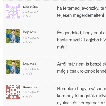
Libás Mihály
ha feltamad javorszky, te f
2012 május 14
teljesen megerdemelten!
8:11 de.
kopacsi
És gondolod, hogy pont 
2012 május 14
bántalmazni? Legjobb hív
9:10 de.
mán!
kopacsi
Arról már nem is beszélek
2012 május 14
mégis csak rokonok lenné
3:19 du.
Kovács Éva
Remélem hogy a vásárlásh
2012 május 22
kormány támogatók mély
6:53 de.
nyulnak és kéregetnek az