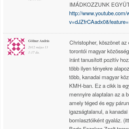
IMÁDKOZZUNK EGYÜT
http://www.youtube.com/
v=dJZfrCAadx0&feature=r
Göllner András
Christopher, köszönet az 
2012 május 13
torontói magyar közösségi
1:17 du.
iránt tanusított pozitív ho
több ilyen tényekre alapoz
több, kanadai magyar köz
KMH-ban. Ez a cikk is egy
mennyire alaptalan az a 
amely téged és egy párun
igazságtalanul, a kanada
bomlasztóiként gyaláz. (it
Bede Fazekas Zsolt toron