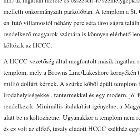
nm) az ingatlan mérete és összesen 40 személygépkoc
melletti önkormányzati parkolóban. A templom a St.
en futó villamostól néhány perc séta távolságra találh
rendelkező magyarok számára is könnyen elérhető le
költözik az HCCC.
A HCCC-vezetőség által megfontolt másik ingatlan s
templom, mely a Browns Line/Lakeshore környékén ta
millió dollárt kérnek. A szürke kőből épült templom 
irodahelyiségekkel, tantermekkel és egy modern, jól f
rendelkezik. Minimális átalakítást igényelne, a Mag
alatt be is költözhetne. Ugyanakkor a templom nem r
és ez volt az előző, tavaly eladott HCCC székház egy