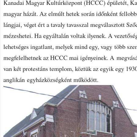
Kanadai Magyar Kultúrközpont (HCCC) épületét, K
magyar házát. Az elmúlt hetek során időnként fellobb
lángjai, véget ért a tavaly tavasszal megválasztott Sz
mézeshetei. Ha egyáltalán voltak ilyenek. A vezetősé
lehetséges ingatlant, melyek mind egy, vagy több sz
megfelelhetnek az HCCC mai igényeinek. A megvásár
van két protestáns templom, köztük az egyik egy 193
anglikán egyházközségként működött.