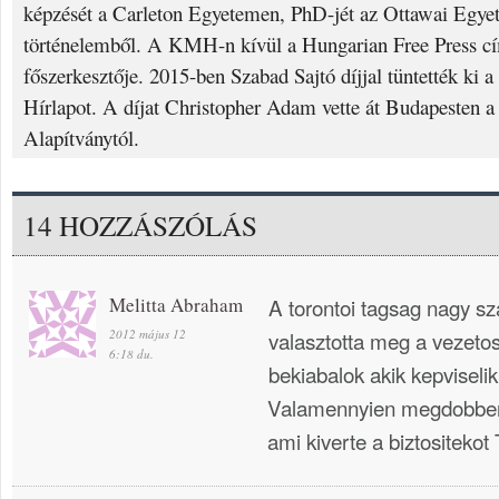
képzését a Carleton Egyetemen, PhD-jét az Ottawai Egyet
történelemből. A KMH-n kívül a Hungarian Free Press cí
főszerkesztője. 2015-ben Szabad Sajtó díjjal tüntették ki
Hírlapot. A díjat Christopher Adam vette át Budapesten a
Alapítványtól.
14 HOZZÁSZÓLÁS
Melitta Abraham
A torontoi tagsag nagy sz
2012 május 12
valasztotta meg a vezeto
6:18 du.
bekiabalok akik kepviselik
Valamennyien megdobbenv
ami kiverte a biztositekot