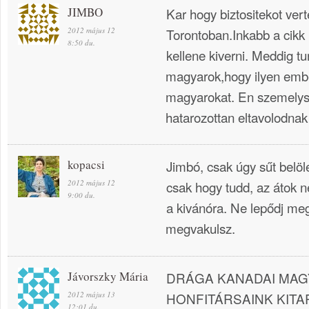
JIMBO
Kar hogy biztositekot vert
2012 május 12
Torontoban.Inkabb a cikk
8:50 du.
kellene kiverni. Meddig tu
magyarok,hogy ilyen ember
magyarokat. En szemelys
hatarozottan eltavolodnak 
kopacsi
Jimbó, csak úgy sűt belöle
2012 május 12
csak hogy tudd, az átok n
9:00 du.
a kivánóra. Ne lepődj me
megvakulsz.
Jávorszky Mária
DRÁGA KANADAI MAG
2012 május 13
HONFITÁRSAINK KITAR
12:01 du.