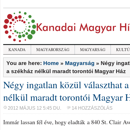
KANADA
MAGYARORSZÁG
MAGYARSÁG
KULTÚ
You are here:
Home
»
Magyarság
»
Négy ingat
a székház nélkül maradt torontói Magyar Ház
Négy ingatlan közül választhat 
nélkül maradt torontói Magyar 
2012 MÁJUS 12 5:45 DU.
14 HOZZÁSZÓLÁS
Immár lassan fél éve, hogy eladták a 840 St. Clair Av