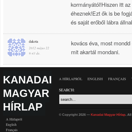
kormányától!Hiszen itt a
éheznek!Ezt ők is be fogj
és saját erőből lábra állna
dakota
kovács éva, most mondd e
2012 május 22
mit akartál mondani.
9:43 de.
KANADAI
A HÍRLAPRÓL
ENGLISH
FRANÇAIS
MAGYAR
SEARCH:
HÍRLAP
© Copyright 2026 —
Kanadai Magyar Hírlap
. Al
A Hírlapról
English
Français