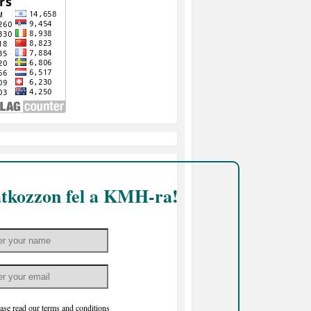
atkozzon fel a KMH-ra!
ase read our
terms and conditions