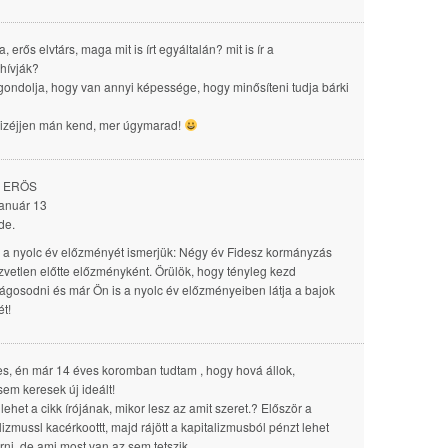
, erős elvtárs, maga mit is írt egyáltalán? mit is ír a
hívják?
gondolja, hogy van annyi képessége, hogy minősíteni tudja bárki
?
 izéjjen mán kend, mer úgymarad!
s ERÖS
anuár 13
de.
a nyolc év előzményét ismerjük: Négy év Fidesz kormányzás
özvetlen előtte előzményként. Örülök, hogy tényleg kezd
ágosodni és már Ön is a nyolc év előzményeiben látja a bajok
ét!
s, én már 14 éves koromban tudtam , hogy hová állok,
sem keresek új ideált!
lehet a cikk írójának, mikor lesz az amit szeret.? Először a
lizmussl kacérkoottt, majd rájött a kapitalizmusból pénzt lehet
arni, de ami most van az sem tetszik.