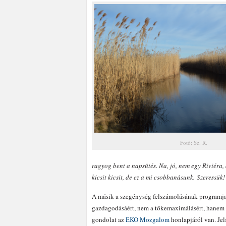
Fotó: Sz. R.
ragyog bent a napsütés. Na, jó, nem egy Riviéra,
kicsit kicsit, de ez a mi csobbanásunk.
Szeressük!
A másik a szegénység felszámolásának programj
gazdagodásáért, nem a tőkemaximálásért, hanem a 
gondolat az
EKO Mozgalom
honlapjáról van. Je