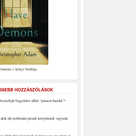
Demons c. könyv borítója.
ISSEBB HOZZÁSZÓLÁSOK
isznófejű Nagyúúrrr afféle "paraszt-barokk"*
akik ide politizalni jarunk kenytelenek vagyunk
…
a idióta fröcsögésének mi köze van egy régen el…