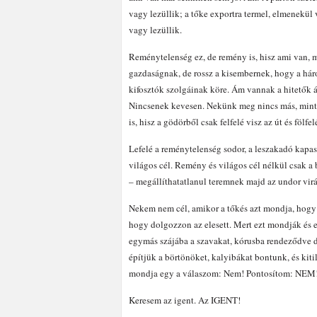
vagy lezüllik; a tőke exportra termel, elmenekül 
vagy lezüllik.
Reménytelenség ez, de remény is, hisz ami van, m
gazdaságnak, de rossz a kisembernek, hogy a háro
kifosztók szolgáinak köre. Ám vannak a hitetők ál
Nincsenek kevesen. Nekünk meg nincs más, mint 
is, hisz a gödörből csak felfelé visz az út és fölf
Lefelé a reménytelenség sodor, a leszakadó kapas
világos cél. Remény és világos cél nélkül csak a
– megállíthatatlanul teremnek majd az undor virá
Nekem nem cél, amikor a tőkés azt mondja, hogy n
hogy dolgozzon az elesett. Mert ezt mondják és
egymás szájába a szavakat, kórusba rendeződve d
építjük a börtönöket, kalyibákat bontunk, és kiti
mondja egy a válaszom: Nem! Pontosítom: NEM
Keresem az igent. Az IGENT!