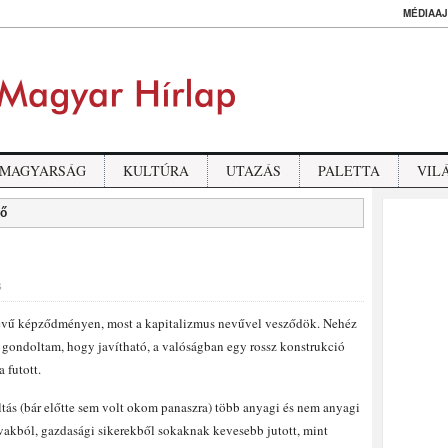
MÉDIAAJ
MAGYARSÁG
KULTÚRA
UTAZÁS
PALETTA
VIL
ső
S
nevű képződményen, most a kapitalizmus nevűvel vesződök. Nehéz
t gondoltam, hogy javítható, a valóságban egy rossz konstrukció
 futott.
ás (bár előtte sem volt okom panaszra) több anyagi és nem anyagi
avakból, gazdasági sikerekből sokaknak kevesebb jutott, mint