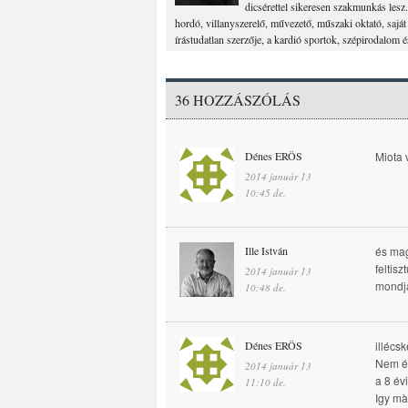
dicsérettel sikeresen szakmunkás les
hordó, villanyszerelő, művezető, műszaki oktató, saj
írástudatlan szerzője, a kardió sportok, szépirodalom é
36 HOZZÁSZÓLÁS
Dénes ERÖS
Miota 
2014 január 13
10:45 de.
Ille István
és mag
feltis
2014 január 13
mondják
10:48 de.
Dénes ERÖS
illécsk
Nem én
2014 január 13
a 8 év
11:10 de.
Igy mà