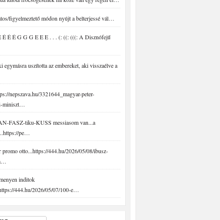
tos/figyelmeztető módon nyújt a belterjessé vál…
É É É G G G E E E . . . (: ((: (((: A Disznófejű
 egymásra uszította az embereket, aki visszaélve a
ps://nepszava.hu/3321644_magyar-peter-
i-miniszt…
N-FASZ-tiku-KUSS messiasom van...a
..https://pe…
promo otto...https://444.hu/2026/05/08/ibusz-
-a…
menyen inditok
.https://444.hu/2026/05/07/100-e…