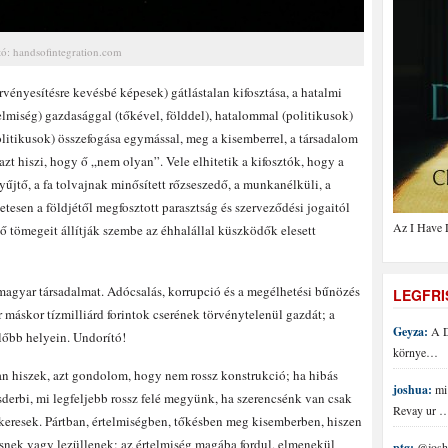
tó: handsofintegration.com
ényesítésre kevésbé képesek) gátlástalan kifosztása, a hatalmi
telmiség) gazdasággal (tőkével, földdel), hatalommal (politikusok)
litikusok) összefogása egymással, meg a kisemberrel, a társadalom
zt hiszi, hogy ő „nem olyan”. Vele elhitetik a kifosztók, hogy a
űjtő, a fa tolvajnak minősített rőzseszedő, a munkanélküli, a
tesen a földjétől megfosztott parasztság és szerveződési jogaitól
Az I Have 
tömegeit állítják szembe az éhhalállal küszködők elesett
magyar társadalmat. Adócsalás, korrupció és a megélhetési bűnözés
LEGFR
máskor tízmilliárd forintok cserének törvénytelenül gazdát; a
Geyza:
A D
lőbb helyein. Undorító!
környe…
an hiszek, azt gondolom, hogy nem rossz konstrukció; ha hibás
joshua:
mi 
csderbi, mi legfeljebb rossz felé megyünk, ha szerencsénk van csak
Revay ur 
 keresek. Pártban, értelmiségben, tőkésben meg kisemberben, hiszen
snek vagy lezüllenek; az értelmiség magába fordul, elmenekül
ptg:
@joshu