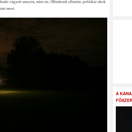
nki vágyott annyira, mint én.) Mindezek ellenére, politikai okok
mint most.
A KANA
FŐSZER