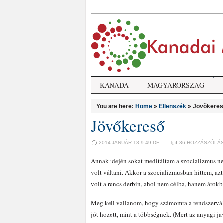
KANADA
MAGYARORSZÁG
You are here:
Home
»
Ellenszék
»
Jövőkere
Jövőkereső
2014 JANUÁR 13 9:49 DE.
36 HOZZÁSZÓLÁ
Annak idején sokat meditáltam a szocializmus 
volt váltani. Akkor a szocializmusban hittem, az
volt a roncs derbin, ahol nem célba, hanem árokba
Meg kell vallanom, hogy számomra a rendszervált
jót hozott, mint a többségnek. (Mert az anyagi j