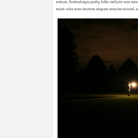
nekem. Szabadságra pedig lelke mélyén sem minde
miatt soha nem éreztem magam annyira rosszul, 