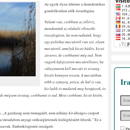
Az egyik ilyen lehetne a demokratikus
gondolkodású erők összefogása.
Valami van, csobbant az állóvíz,
mondanánk az alakuló ellenzéki
összefogásra, ha nem tudnánk, hogy
egy politikai mocsárról van szó, olyan
mocsárról, amelyik kicsit büdös, kicsit
zavaros, de csobbanni még tud. Nem
vagyok kifejezetten mocsárellenes, ha
választanom kell mocsár és sivatag
között könnyen teszem. A mocsárban
Ir
több a szúnyog, pióca, de hal is van,
kis ladik és madarak meg horgászok, és
 de mégsem sivatag, csobbanni is tud. Most csobbant, kicsit későn,
a. „A gazdaság nem önmagáért, nem néhány kiváltságos csoport
társadalom anyagi szükségleteinek kielégítéséért létezik.” Ez a
lszavuk: Emberközpontú országért.
Ple