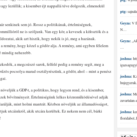
vagy lezüllik; a kisember éjt nappallá téve dolgozik, elmenekül
ptg:
sajnála
Geyza:
V É 
ár senkinek sem jó. Rossz a politikának, értelmiségnek,
N…
mmillióról ne is szóljunk. Van egy kör, a kevesek a kifosztók és a
dozatai, akik azt hiszik, hogy nekik is jó, meg a hazának.
Geyza:
„Aki
a remény, hogy közel a gödör alja. A remény, ami egyben félelem
…
elé mindig nehezebb.
joshua:
htt
zkodók, a megcsúszó sarok, felfelé pedig a remény segít, meg a
igazsagugy
 bűzös pocsolya marad osztályrészünk, a gödör, ahol – mint a penész
joshua:
KA
gai.
hujegyerak.
öveljük a GDP-t, a politikus, hogy legyen rend, és a kisember,
joshua:
Mr 
 ezek bővítményeit. Értelmiségünk lelkes közreműködésével adják
zavartalan
arálják, mint holmi mantrát. Közben növeljük az államadósságot,
ltjuk utcáinkról, akik utcára kerültek. Ez nekem nem cél, bárki
joshua:
ke
!
floridabol.