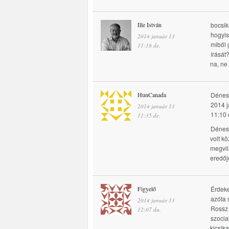
Ille István
bocsika
hogyis
2014 január 13
miből 
11:18 de.
írását
na, ne
HunCanada
Déne
2014 j
2014 január 13
11:10 
11:35 de.
Dénes 
volt k
megvil
eredőj
Figyelő
Érdeke
azóta 
2014 január 13
Rossz 
12:07 du.
szocia
kicsik