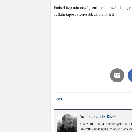
Emberközpontú ország, erről kell beszélni, hogy e
hulláin taposva keressük az utat kifelé.
Tweet
Author:
Szukits Rezső
Rossz tanulmányi eredményei miatt pro
szakmunkásvizsgára, magyar nyelv és