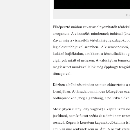
Fo
Elképesztő módon zavar az elnyomhatók (érdekérv
arrogancia. A visszaélés mindennel; tudással (ér
Zavar még a visszaélők (értelmiség, gazdagok, po
leg elesettebbjeivel szemben. A kisember csóró, a
kukázó hajléktalan, a rokkant, a fémhulladékot gy
cigányok miatt él nehezen. A valóságban természe
megfosztott munkavállalók még épphogy tengődő 
tömegeivel.
Közben a bűnözés minden szinten elárasztotta a 
formájában. A társadalom minden közegében ezer 
bolhapiacokon, meg a gazdaság, a politika előke
Most (ilyen silány lény vagyok) a kapitalizmusb
javítható, nem kifutott széria és a derbi nem ron
rosszul. Régen is kerestem kapaszkodókat, ma is
ami van már senkinek sem jó. Ám: A pártok széte