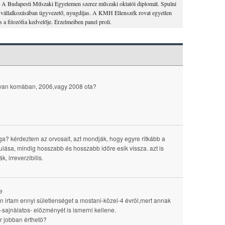
z. A Budapesti Műszaki Egyetemen szerez műszaki oktatói diplomát. Spulni
át vállalkozásában ügyvezető, nyugdíjas. A KMH Ellenszék rovat egyetlen
s a filozófia kedvelője. Érzelmeiben panel proli.
van komàban, 2006,vagy 2008 ota?
a? kérdeztem az orvosait, azt mondják, hogy egyre ritkább a
ztulása, mindig hosszabb és hosszabb időre esik vissza. azt is
, irreverzibilis.
e
 irtam ennyi sületlenséget a mostani-közel-4 évröl,mert annak
i-sajnàlatos- elözményét is ismerni kellene.
r jobban érthetö?