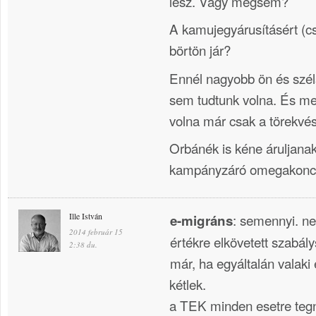
lesz. Vagy mégsem?
A kamujegyárusításért (c
börtön jár?
Ennél nagyobb ön és széls
sem tudtunk volna. És me
volna már csak a törekvés
Orbánék is kéne áruljanak 
kampányzáró omegakoncer
Ille István
: semennyi. ne
e-migráns
2014 február 15
értékre elkövetett szabály
2:38 du.
már, ha egyáltalán valaki e
kétlek.
a TEK minden esetre tegn