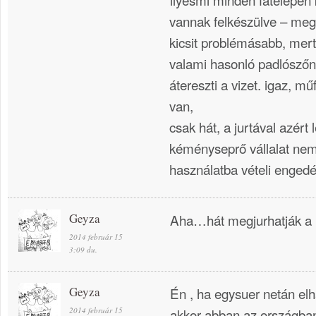
vannak felkészülve – me
kicsit problémásabb, mert
valami hasonló padlószőn
átereszti a vizet. igaz, műf
van,
csak hát, a jurtával azért
kéményseprő vállalat ne
használatba vételi engedé
Geyza
Aha…hát megjurhatják a
2014 február 15
3:09 du.
Geyza
Én , ha egysuer netán el
2014 február 15
akkor abban az országba