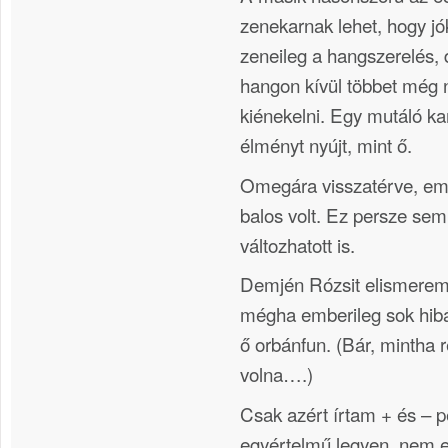
zenekarnak lehet, hogy jó
zeneileg a hangszerelés, 
hangon kívül többet még 
kiénekelni. Egy mutáló k
élményt nyújt, mint ő.
Omegára visszatérve, em
balos volt. Ez persze sem
változhatott is.
Demjén Rózsit elismerem.
mégha emberileg sok hibá
ő orbánfun. (Bár, mintha 
volna….)
Csak azért írtam + és – p
egyértelmű legyen, nem el