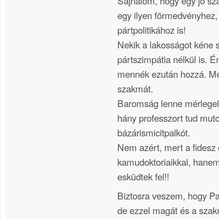
Sajnálom, hogy egy jó sz
egy ilyen förmedvényhez,
pártpolitikához is!
Nekik a lakosságot kéne s
pártszimpátia nélkül is. É
mennék ezután hozzá. Meg
szakmát.
Baromság lenne mérlegeln
hány professzort tud muto
bázárismicitpalkót.
Nem azért, mert a fidesz
kamudoktoriaikkal, hane
esküdtek fel!!
Biztosra veszem, hogy Pa
de ezzel magát és a szakmá