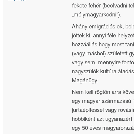
fekete-fehér (beolvadni te
„mélymagyarkodni”).
Ahány emigrációs ok, bel
jöttek ki, annyi féle helyze
hozzáállás hogy most tan
(vagy máshol) született g
vagy sem, mennyire fonto
nagyszülök kultúra átadás
Magánügy.
Nem kell rögtön arra köve
egy magyar származású 1
jurtaépitéssel vagy rovásí
hobbiként azt ugyanazért 
egy 50 éves magyarorszá