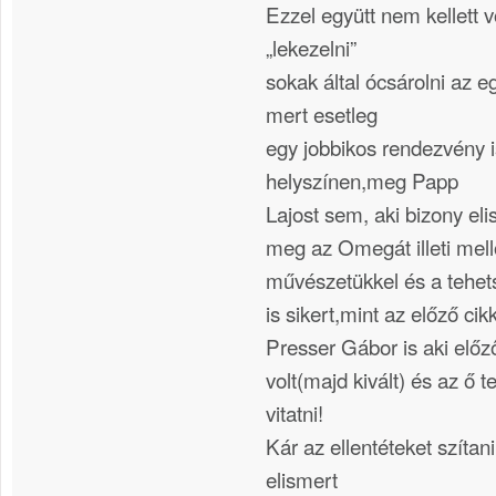
Ezzel együtt nem kellett 
„lekezelni”
sokak által ócsárolni az e
mert esetleg
egy jobbikos rendezvény is
helyszínen,meg Papp
Lajost sem, aki bizony el
meg az Omegát illeti mellő
művészetükkel és a tehet
is sikert,mint az előző ci
Presser Gábor is aki előz
volt(majd kivált) és az ő 
vitatni!
Kár az ellentéteket szíta
elismert