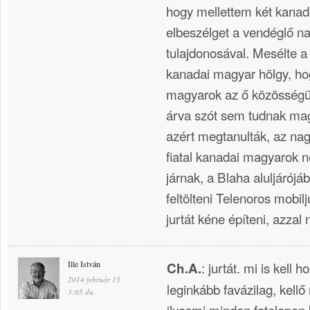
hogy mellettem két kanad
elbeszélget a vendéglő 
tulajdonosával. Mesélte a
kanadai magyar hölgy, hog
magyarok az ő közösségü
árva szót sem tudnak magy
azért megtanulták, az na
fiatal kanadai magyarok 
járnak, a Blaha aluljárój
feltölteni Telenoros mobilj
jurtát kéne építeni, azzal
Ille István
: jurtát. mi is kell
Ch.A.
2014 február 15
leginkább favázilag, kell
3:05 du.
ilyesmi minden fatelepen 