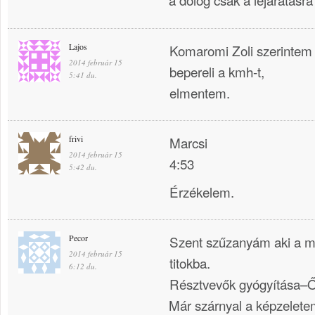
Lajos
Komaromi Zoli szerintem e
2014 február 15
bepereli a kmh-t,
5:41 du.
elmentem.
frivi
Marcsi
2014 február 15
4:53
5:42 du.
Érzékelem.
Pecor
Szent szűzanyám aki a m
2014 február 15
titokba.
6:12 du.
Résztvevők gyógyítása–
Már szárnyal a képzelet