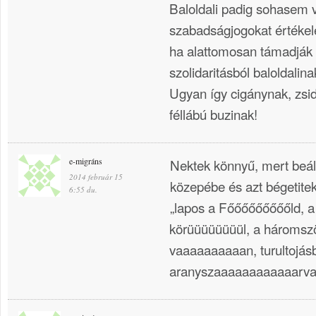
Baloldali padig sohasem 
szabadságjogokat értékel
ha alattomosan támadják 
szolidaritásból baloldali
Ugyan így cigánynak, zsid
féllábú buzinak!
e-migráns
Nektek könnyű, mert beáll
2014 február 15
közepébe és azt bégetitek
6:55 du.
„lapos a Főőőőőőőőőld, a
körüüüüüüüül, a háromszö
vaaaaaaaaaan, turultojásból 
aranyszaaaaaaaaaaaarv