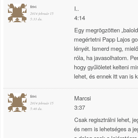
frivi
I..
2014 február 15
4:14
5:33 du.
Egy megrögzötten „balold
megértetni Papp Lajos g
lényét. Ismerd meg, miel
róla, ha javasolhatom. Per
hogy gyűlöletet kelteni 
lehet, és ennek itt van is k
frivi
Marcsi
2014 február 15
3:37
5:40 du.
Csak regisztrálni lehet, 
és nem is lehetséges a jeg
a dolog csak a lejáratásra 