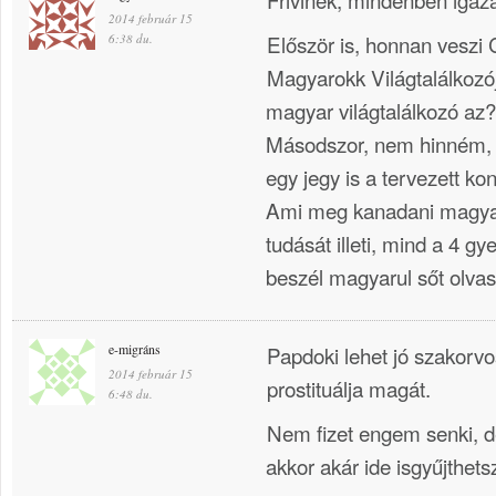
2014 február 15
Először is, honnan veszi 
6:38 du.
Magyarokk Világtalálkoz
magyar világtalálkozó az?
Másodszor, nem hinném, 
egy jegy is a tervezett kon
Ami meg kanadani magyar
tudását illeti, mind a 4 
beszél magyarul sőt olvas 
e-migráns
Papdoki lehet jó szakorvos
2014 február 15
prostituálja magát.
6:48 du.
Nem fizet engem senki, d
akkor akár ide isgyűjthet