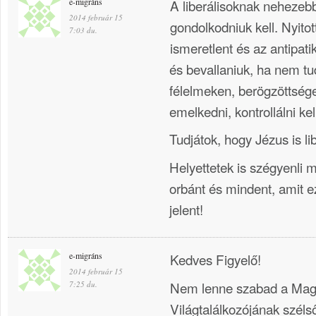
e-migráns
A liberálisoknak nehezebb
2014 február 15
gondolkodniuk kell. Nyitot
7:03 du.
ismeretlent és az antipatik
és bevallaniuk, ha nem tu
félelmeken, berögzöttségek
emelkedni, kontrollálni k
Tudjátok, hogy Jézus is lib
Helyettetek is szégyenli
orbánt és mindent, amit e
jelent!
e-migráns
Kedves Figyelő!
2014 február 15
Nem lenne szabad a Mag
7:25 du.
Világtalálkozójának széls