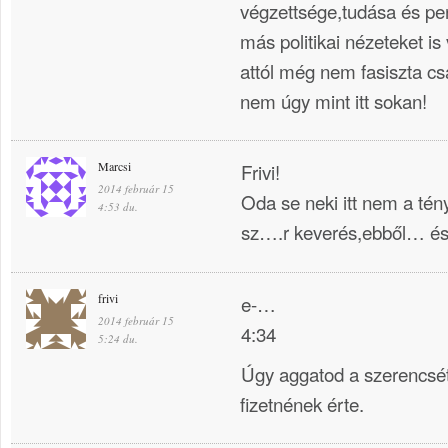
végzettsége,tudása és per
más politikai nézeteket is 
attól még nem fasiszta cs
nem úgy mint itt sokan!
Marcsi
Frivi!
2014 február 15
Oda se neki itt nem a té
4:53 du.
sz….r keverés,ebből… és 
frivi
e-…
2014 február 15
4:34
5:24 du.
Úgy aggatod a szerencsétl
fizetnének érte.