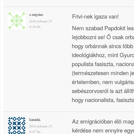
e-migráns
Frivi-nek igaza van!
2014 február 15
Nem szabad Papdokit lesz
4:34 du.
lejobbozni se! Ő csak orbá
hogy orbánnak sincs több 
ideológiákhoz, mint Gyu
populista fasiszta, naciona
(természetesen minden jel
értelemben, nem vulgáris
sebészorvosról is azt állí
hogy nacionalista, fasiszta
kanadai.
Az emigrációban élö magy
2014 február 15
kérdése nem ennyire egy
4:47 du.