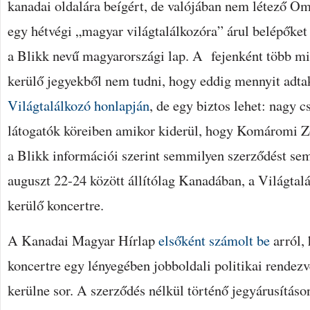
kanadai oldalára beígért, de valójában nem létező Ome
egy hétvégi „magyar világtalálkozóra” árul belépőke
a Blikk nevű magyarországi lap. A fejenként több min
kerülő jegyekből nem tudni, hogy eddig mennyit adta
Világtalálkozó honlapján
, de egy biztos lehet: nagy c
látogatók köreiben amikor kiderül, hogy Komáromi
a Blikk információi szerint semmilyen szerződést se
auguszt 22-24 között állítólag Kanadában, a Világta
kerülő koncertre.
A Kanadai Magyar Hírlap
elsőként számolt be
arról,
koncertre egy lényegében jobboldali politikai rendezv
kerülne sor. A szerződés nélkül történő jegyárusításon