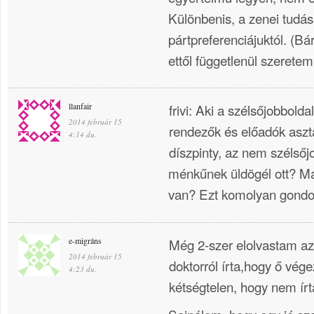
Különbenis, a zenei tudás
pártpreferenciájuktól. (Bá
ettől függetlenül szerete
llanfair
frivi: Aki a szélsőjobbold
2014 február 15
rendezők és előadók aszta
4:14 du.
díszpinty, az nem szélsőj
ménkűnek üldögél ott? Má
van? Ezt komolyan gondo
e-migráns
Még 2-szer elolvastam az
2014 február 15
doktorról írta,hogy ő vége
4:23 du.
kétségtelen, hogy nem írta