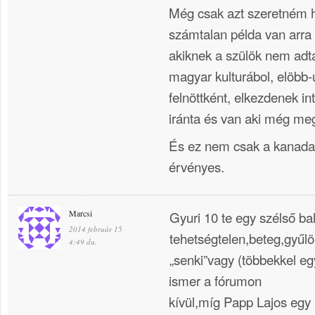
Még csak azt szeretném 
számtalan példa van arra
akiknek a szülök nem adt
magyar kulturábol, elöbb-
felnöttként, elkezdenek in
iránta és van aki még meg
És ez nem csak a kanada
érvényes.
Marcsi
Gyuri 10 te egy szélső ba
2014 február 15
tehetségtelen,beteg,gyűl
4:49 du.
„senki”vagy (többekkel eg
ismer a fórumon
kívül,míg Papp Lajos egy