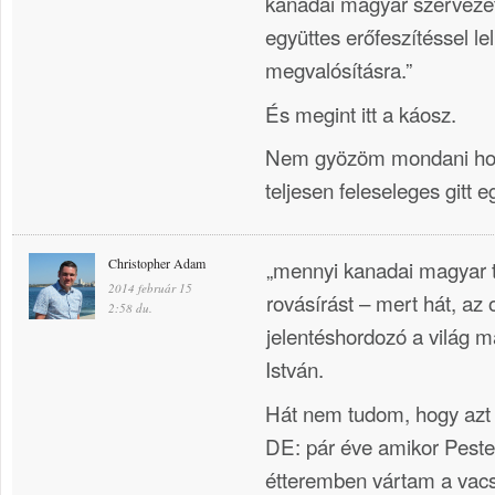
kanadai magyar szervezet
együttes erőfeszítéssel le
megvalósításra.”
És megint itt a káosz.
Nem gyözöm mondani h
teljesen feleseleges gitt eg
Christopher Adam
„mennyi kanadai magyar t
2014 február 15
rovásírást – mert hát, az 
2:58 du.
jelentéshordozó a világ ma
István.
Hát nem tudom, hogy azt
DE: pár éve amikor Peste
étteremben vártam a vacs