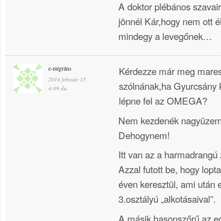
A doktor plébános szavai
jönnél Kár,hogy nem ott 
mindegy a levegőnek…
e-migráns
Kérdezze már meg maresz
2014 február 15
szólnának,ha Gyurcsány 
4:09 du.
lépne fel az OMEGA?
Nem kezdenék nagyüzemil
Dehogynem!
Itt van az a harmadrangú
Azzal futott be, hogy lopt
éven keresztül, ami után e
3.osztályú „alkotásaival”.
A másik hasonszőrű az e