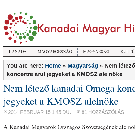
KANADA
MAGYARORSZÁG
MAGYARSÁG
KULTÚ
You are here:
Home
»
Magyarság
»
Nem létez
koncertre árul jegyeket a KMOSZ alelnöke
Nem létező kanadai Omega konce
jegyeket a KMOSZ alelnöke
2014 FEBRUÁR 15 1:45 DU.
81 HOZZÁSZÓLÁS
A Kanadai Magyarok Országos Szövetségének alelnök