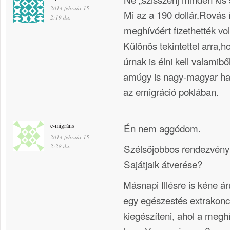
2014 február 15
Mi az a 190 dollár.Rovás í
2:19 du.
meghívóért fizethették vol
Különös tekintettel arra,
úrnak is élni kell valami
amúgy is nagy-magyar haz
az emigráció poklában.
e-migráns
Én nem aggódom.
2014 február 15
Szélsőjobbos rendezvény
2:28 du.
Sajátjaik átverése?
Másnapi Illésre is kéne ár
egy egészestés extrakonce
kiegészíteni, ahol a megh