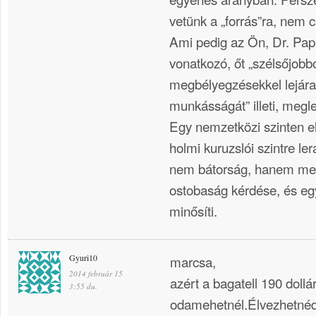
vetünk a „forrás”ra, nem 
Ami pedig az Ön, Dr. Pap
vonatkozó, őt „szélsőjobbo
megbélyegzésekkel lejárat
munkásságát” illeti, meg
Egy nemzetközi szinten e
holmi kuruzslói szintre le
nem bátorság, hanem me
ostobaság kérdése, és e
minősíti.
Gyuri10
marcsa,
2014 február 15
azért a bagatell 190 dollár
3:55 du.
odamehetnél.Élvezhetnéd m