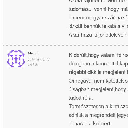
tudomásul venni hogy m
hanem magyar származás
járkált bennük fel-alá a vi
Akár haza is jöhettek vol
Marcsi
Kiderült,hogy valami félre
2014 február 15
dologban a koncerttel kap
3:37 du.
régebbi cikk is megjelent 
Omegával nem kötöttek s
újságban megjelent,hogy
tudott róla.
Természetesen a kinti sze
adniuk a megrendelt jegye
elmarad a koncert.