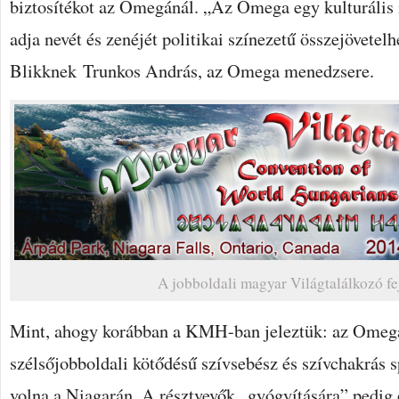
biztosítékot az Omegánál. „Az Omega egy kulturális
adja nevét és zenéjét politikai színezetű összejövetelh
Blikknek Trunkos András, az Omega menedzsere.
A jobboldali magyar Világtalálkozó fe
Mint, ahogy korábban a KMH-ban jeleztük: az Omega 
szélsőjobboldali kötődésű szívsebész és szívchakrás sp
volna a Niagarán. A résztvevők „gyógyítására” pedig