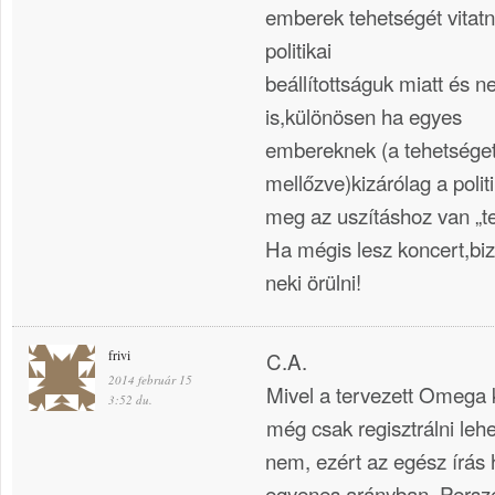
emberek tehetségét vitatni 
politikai
beállítottságuk miatt és 
is,különösen ha egyes
embereknek (a tehetséget
mellőzve)kizárólag a poli
meg az uszításhoz van „t
Ha mégis lesz koncert,bi
neki örülni!
frivi
C.A.
2014 február 15
Mivel a tervezett Omega k
3:52 du.
még csak regisztrálni leh
nem, ezért az egész írás h
egyenes arányban. Persz