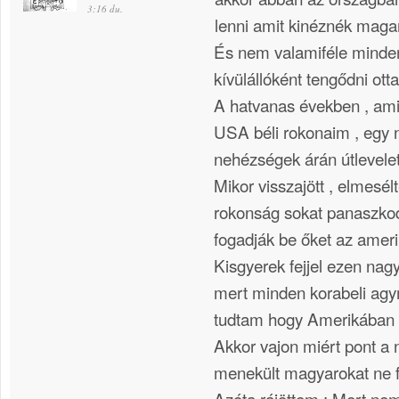
3:16 du.
lenni amit kinéznék mag
És nem valamiféle minden
kívülállóként tengődni otta
A hatvanas években , ami
USA béli rokonaim , egy 
nehézségek árán útlevelet
Mikor visszajött , elmesélt
rokonság sokat panaszko
fogadják be őket az ameri
Kisgyerek fejjel ezen nag
mert minden korabeli agym
tudtam hogy Amerikában m
Akkor vajon miért pont a n
menekült magyarokat ne 
Azóta rájöttem : Mert ne