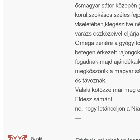
ősmagyar sátor közepén gy
körül,szokásos széles fej
viseletében,kiegészítve n
varázs eszközeivel-eljárja
Omega zenére a gyógyító 
betegen érkezett rajongók
fogadnak-majd ajándékaik
megköszönik a magyar sá
és távoznak.
Valaki kötözze már meg 
Fidesz sámánt
ne, hogy letáncoljon a Ni
—
Figyelő
Frivinek, mindenben igaz