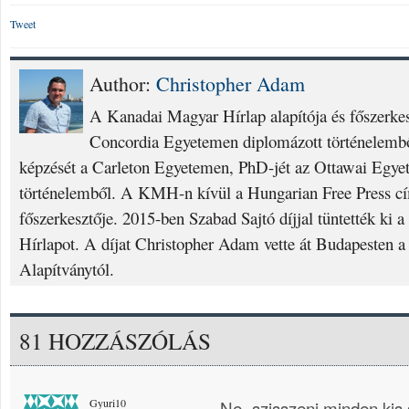
Tweet
Author:
Christopher Adam
A Kanadai Magyar Hírlap alapítója és főszerke
Concordia Egyetemen diplomázott történelembő
képzését a Carleton Egyetemen, PhD-jét az Ottawai Egyet
történelemből. A KMH-n kívül a Hungarian Free Press cí
főszerkesztője. 2015-ben Szabad Sajtó díjjal tüntették ki
Hírlapot. A díjat Christopher Adam vette át Budapesten a
Alapítványtól.
81 HOZZÁSZÓLÁS
Gyuri10
Ne „szisszenj minden kis 