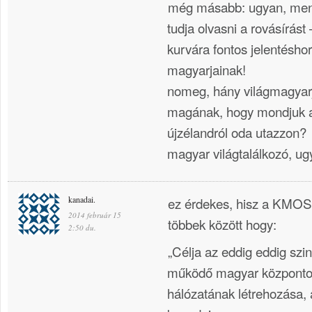
még másabb: ugyan, men
tudja olvasni a rovásírást
kurvára fontos jelentéshor
magyarjainak!
nomeg, hány világmagyar
magának, hogy mondjuk au
újzélandról oda utazzon?
magyar világtalálkozó, ug
kanadai.
ez érdekes, hisz a KMOSZ 
2014 február 15
többek között hogy:
2:50 du.
„Célja az eddig eddig szi
működő magyar központok
hálózatának létrehozása,