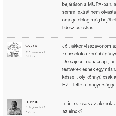
bejáráson a MÜPA-ban. a
semmi extrát nem olvastam 
omega dolog még bejöhet.
fidesz csicskás.
Geyza
Jó , akkor visszavonom a
2014 február 15
kapcsolatos korábbi gún
2:39 du.
De sajnos manapság , ami
testvérek esnek egymás
késsel , oly könnyű csak a 
EZT tette a magyarságga
Ille István
más: ez csak az alelnök v
2014 február 15
az elnök?
2:47 du.