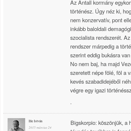
Az Antall kormány egykori
történész. Úgy néz ki, h
nem konzervatív, pont ell
inkább baloldali demagógi
szocialista rendszerét. Az 
rendszer márpedig a tört
szerint eddig bukásra van 
No nem baj, ha majd Vezér
szeretett népe fölé, föl a 
kevés szabadidejéből néh
végre egy igazi történéss
.
Ille István
Bigskorpio: köszönjük, a h
2015 március 24