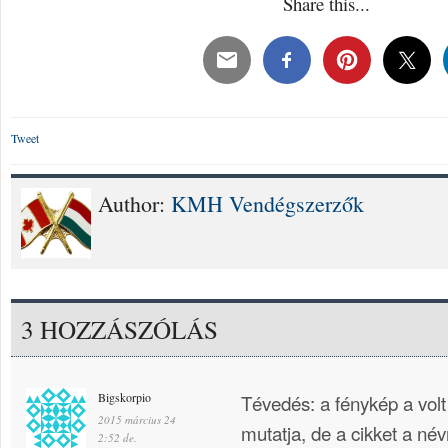
Share this...
Tweet
Author:
KMH Vendégszerzők
3 HOZZÁSZÓLÁS
Bigskorpio
Tévedés: a fénykép a volt
2015 március 24
mutatja, de a cikket a név
2:52 de.