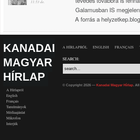
tévedés továbbra is fennál
11:53 de.
Galamusban IS megjelent
A forrás a helyzetkep.blo
KANADAI
A HÍRLAPRÓL
ENGLISH
FRANÇAIS
MAGYAR
SEARCH:
HÍRLAP
© Copyright 2026 —
Kanadai Magyar Hírlap
. Al
A Hírlapról
English
Français
Tanulmányok
Médiaajánlat
Mikrofon
Interjúk