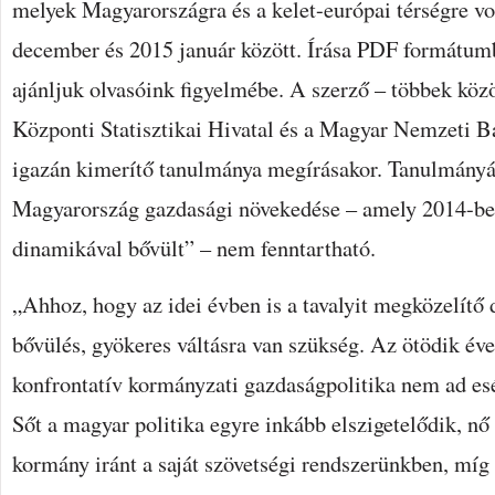
melyek Magyarországra és a kelet-európai térségre v
december és 2015 január között. Írása PDF formátum
ajánljuk olvasóink figyelmébe. A szerző – többek közö
Központi Statisztikai Hivatal és a Magyar Nemzeti Ba
igazán kimerítő tanulmánya megírásakor. Tanulmányáb
Magyarország gazdasági növekedése – amely 2014-b
dinamikával bővült” – nem fenntartható.
„Ahhoz, hogy az idei évben is a tavalyit megközelítő
bővülés, gyökeres váltásra van szükség. Az ötödik éve 
konfrontatív kormányzati gazdaságpolitika nem ad esél
Sőt a magyar politika egyre inkább elszigetelődik, nő
kormány iránt a saját szövetségi rendszerünkben, míg a