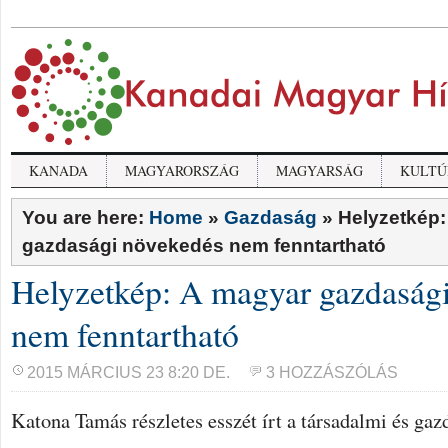
KANADA
MAGYARORSZÁG
MAGYARSÁG
KULTÚ
You are here:
Home
»
Gazdaság
»
Helyzetkép:
gazdasági növekedés nem fenntartható
Helyzetkép: A magyar gazdaság
nem fenntartható
2015 MÁRCIUS 23 8:20 DE.
3 HOZZÁSZÓLÁS
Katona Tamás részletes esszét írt a társadalmi és gaz