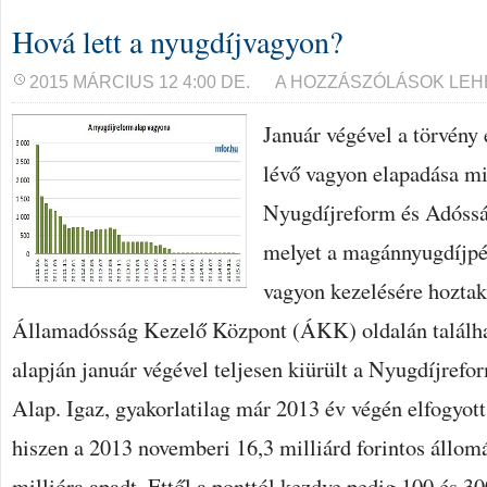
Hová lett a nyugdíjvagyon?
HOVÁ
2015 MÁRCIUS 12 4:00 DE.
A HOZZÁSZÓLÁSOK LEH
LETT
A
Január végével a törvény
NYUGDÍJVAGYON?
BEJEGYZÉSHEZ
lévő vagyon elapadása mi
Nyugdíjreform és Adóss
melyet a magánnyugdíjpén
vagyon kezelésére hoztak
Államadósság Kezelő Központ (ÁKK) oldalán talál
alapján január végével teljesen kiürült a Nyugdíjref
Alap. Igaz, gyakorlatilag már 2013 év végén elfogyot
hiszen a 2013 novemberi 16,3 milliárd forintos állo
millióra apadt. Ettől a ponttól kezdve pedig 100 és 30