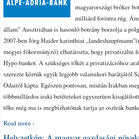
magyarországi bróker bot
milliárd forintra rúg. Á
állam” Ausztriában is hasonló botrány borzolja a pol
2007-ben Jörg Haider karinthiai „landeshauptmann”(
megyei fökormányzó) elhatározta, hogy privatizálni f
Hypo bankot. A szükséges tőkét a privatizációhoz ar
szerezte köztük egyik legjobb valamikori barátjától 
Odaitól kapta. Egészen pontosan, miután Irakban meg
többmillárdos iraki betéteteket egyszerüen kisajátítot
tőke még ma is megbízhatónak tartja az osztrák bank
Read more ›
Helyzetkép: A magyar gazdasági növe