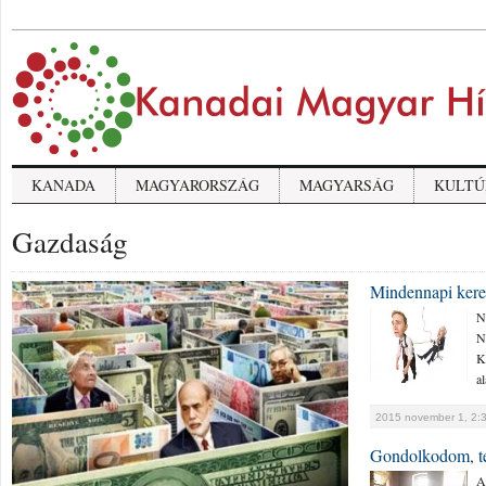
KANADA
MAGYARORSZÁG
MAGYARSÁG
KULTÚ
Gazdaság
Mindennapi kere
N
N
K
al
2015 november 1, 2:3
Gondolkodom, te
A