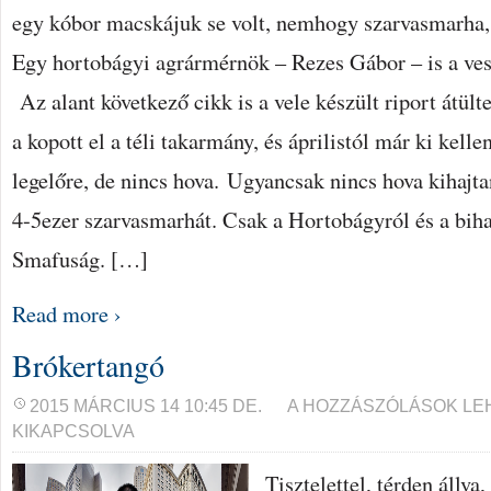
egy kóbor macskájuk se volt, nemhogy szarvasmarha
Egy hortobágyi agrármérnök – Rezes Gábor – is a vesz
Az alant következő cikk is a vele készült riport átült
a kopott el a téli takarmány, és áprilistól már ki kellen
legelőre, de nincs hova. Ugyancsak nincs hova kihajta
4-5ezer szarvasmarhát. Csak a Hortobágyról és a bihar
Smafuság. […]
Read more ›
Brókertangó
BRÓKERTANGÓ
2015 MÁRCIUS 14 10:45 DE.
A HOZZÁSZÓLÁSOK LE
BEJEGYZÉSHEZ
KIKAPCSOLVA
Tisztelettel, térden állva,