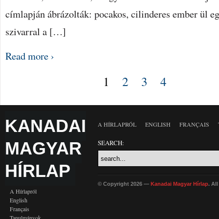
címlapján ábrázolták: pocakos, cilinderes ember ül e
szivarral a […]
Read more ›
1
2
3
4
KANADAI
A HÍRLAPRÓL
ENGLISH
FRANÇAIS
MAGYAR
SEARCH:
HÍRLAP
© Copyright 2026 —
Kanadai Magyar Hírlap
. Al
A Hírlapról
English
Français
Tanulmányok