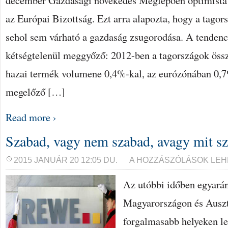
december Gazdasági növekedés Meglepően optimista p
az Európai Bizottság. Ezt arra alapozta, hogy a tago
sehol sem várható a gazdaság zsugorodása. A tendenc
kétségtelenül meggyőző: 2012-ben a tagországok össz
hazai termék volumene 0,4%-kal, az eurózónában 0,7
megelőző […]
Read more ›
Szabad, vagy nem szabad, avagy mit s
SZABAD,
2015 JANUÁR 20 12:05 DU.
A HOZZÁSZÓLÁSOK LEH
VAGY
NEM
Az utóbbi időben egyará
SZABAD,
AVAGY
MIT
Magyarországon és Auszt
SZABAD
BEJEGYZÉSHEZ
forgalmasabb helyeken le