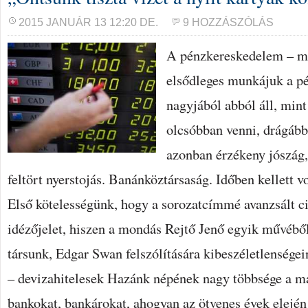
2015 JANUÁR 13 12:20 DE.
9 HOZZÁSZÓLÁS
A pénzkereskedelem – m
elsődleges munkájuk a pé
nagyjából abból áll, mint
olcsóbban venni, drágább
azonban érzékeny jószág
feltört nyerstojás. Banánköztársaság. Időben kellett v
Első kötelességünk, hogy a sorozatcímmé avanzsált c
idézőjelet, hiszen a mondás Rejtő Jenő egyik művéből
társunk, Edgar Swan felszólítására kibeszéletlenségei
– devizahitelesek Hazánk népének nagy többsége a ma
bankokat, bankárokat, ahogyan az ötvenes évek elejé