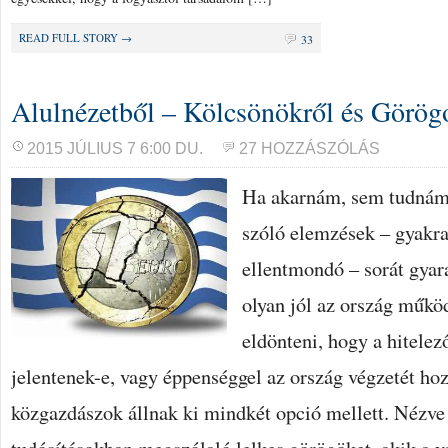
READ FULL STORY →
33
Alulnézetből – Kölcsönökről és Görög
2015 JÚLIUS 7 6:00 DU.
27 HOZZÁSZÓLÁS
Ha akarnám, sem tudnám 
szóló elemzések – gyakr
ellentmondó – sorát gya
olyan jól az ország műk
eldönteni, hogy a hitelező
jelentenek-e, vagy éppenséggel az ország végzetét ho
közgazdászok állnak ki mindkét opció mellett. Nézve 