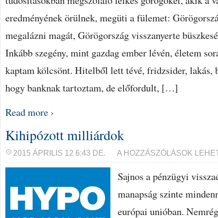
tudósításokban megszólaló lelkes görögöket, akik a v
eredményének örülnek, megüti a fülemet: Görögorsz
megalázni magát, Görögország visszanyerte büszkes
Inkább szegény, mint gazdag ember lévén, életem sor
kaptam kölcsönt. Hitelből lett tévé, fridzsider, lakás,
hogy banknak tartoztam, de előfordult, […]
Read more ›
Kihipózott milliárdok
KIHIPÓZOTT
2015 ÁPRILIS 12 6:43 DE.
A HOZZÁSZÓLÁSOK LEHE
MILLIÁRDOK
BEJEGYZÉSHEZ
Sajnos a pénzügyi vissza
manapság szinte mindenn
európai unióban. Nemrége