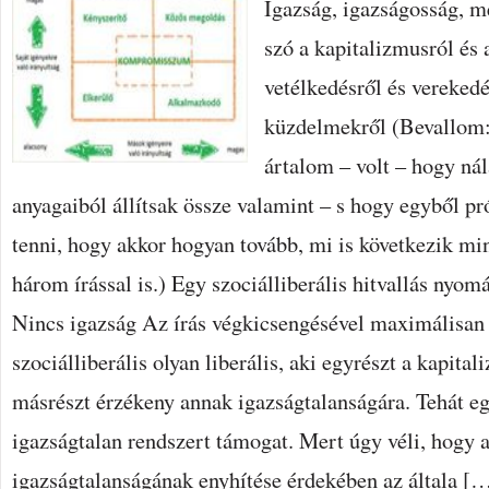
Igazság, igazságosság, m
szó a kapitalizmusról és 
vetélkedésről és verekedé
küzdelmekről (Bevallom
ártalom – volt – hogy n
anyagaiból állítsak össze valamint – s hogy egyből pró
tenni, hogy akkor hogyan tovább, mi is következik mi
három írással is.) Egy szociálliberális hitvallás nyo
Nincs igazság Az írás végkicsengésével maximálisan
szociálliberális olyan liberális, aki egyrészt a kapitali
másrészt érzékeny annak igazságtalanságára. Tehát eg
igazságtalan rendszert támogat. Mert úgy véli, hogy 
igazságtalanságának enyhítése érdekében az általa [