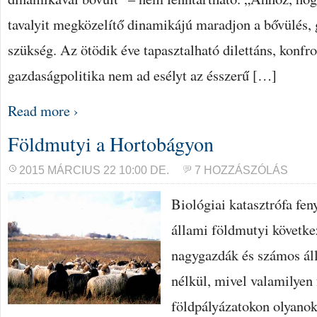
tavalyit megközelítő dinamikájú maradjon a bővülés, 
szükség. Az ötödik éve tapasztalható dilettáns, konfr
gazdaságpolitika nem ad esélyt az ésszerű […]
Read more ›
Földmutyi a Hortobágyon
2015 MÁRCIUS 22 10:00 DE.
7 HOZZÁSZÓLÁS
Biológiai katasztrófa fe
állami földmutyi következ
nagygazdák és számos áll
nélkül, mivel valamilyen 
földpályázatokon olyanok