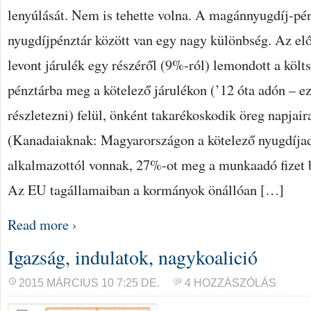
lenyúlását. Nem is tehette volna. A magánnyugdíj-pé
nyugdíjpénztár között van egy nagy különbség. Az el
levont járulék egy részéről (9%-ról) lemondott a költ
pénztárba meg a kötelező járulékon (’12 óta adón – 
részletezni) felül, önként takarékoskodik öreg napjaira
(Kanadaiaknak: Magyarországon a kötelező nyugdíjad
alkalmazottól vonnak, 27%-ot meg a munkaadó fizet be
Az EU tagállamaiban a kormányok önállóan […]
Read more ›
Igazság, indulatok, nagykoalició
2015 MÁRCIUS 10 7:25 DE.
4 HOZZÁSZÓLÁS