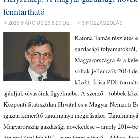
fenntartható
2015 MÁRCIUS 23 8:20 DE.
3 HOZZÁSZÓLÁS
Katona Tamás részletes es
gazdasági folyamatokról,
Magyarországra és a kele
voltak jellemzők 2014 d
között. Írása PDF formát
ajánljuk olvasóink figyelmébe. A szerző – többek közö
Központi Statisztikai Hivatal és a Magyar Nemzeti Ba
igazán kimerítő tanulmánya megírásakor. Tanulmányáb
Magyarország gazdasági növekedése – amely 2014-b
dinamikával bővült” – nem fenntartható. „Ahhoz, hogy