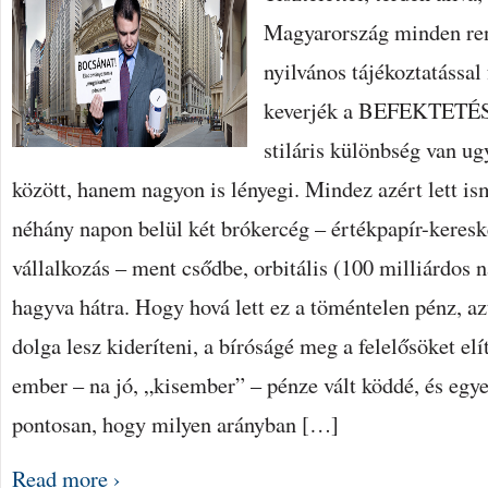
Magyarország minden rend
nyilvános tájékoztatással
keverjék a BEFEKTETÉ
stiláris különbség van ug
között, hanem nagyon is lényegi. Mindez azért lett is
néhány napon belül két brókercég – értékpapír-keres
vállalkozás – ment csődbe, orbitális (100 milliárdos
hagyva hátra. Hogy hová lett ez a töméntelen pénz, a
dolga lesz kideríteni, a bíróságé meg a felelősöket el
ember – na jó, „kisember” – pénze vált köddé, és egy
pontosan, hogy milyen arányban […]
Read more ›