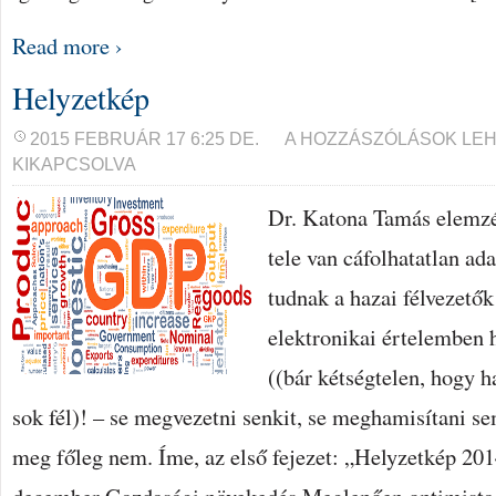
Read more ›
Helyzetkép
HELYZETKÉP
2015 FEBRUÁR 17 6:25 DE.
A HOZZÁSZÓLÁSOK LE
BEJEGYZÉSHEZ
KIKAPCSOLVA
Dr. Katona Tamás elemzé
tele van cáfolhatatlan ad
tudnak a hazai félvezető
elektronikai értelemben
((bár kétségtelen, hogy h
sok fél)! – se megvezetni senkit, se meghamisítani 
meg főleg nem. Íme, az első fejezet: „Helyzetkép 20