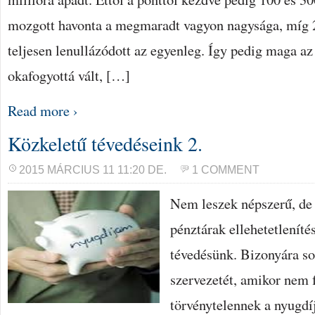
mozgott havonta a megmaradt vagyon nagysága, míg 
teljesen lenullázódott az egyenleg. Így pedig maga az 
okafogyottá vált, […]
Read more ›
Közkeletű tévedéseink 2.
2015 MÁRCIUS 11 11:20 DE.
1 COMMENT
Nem leszek népszerű, de
pénztárak ellehetetleníté
tévedésünk. Bizonyára so
szervezetét, amikor nem 
törvénytelennek a nyugdí