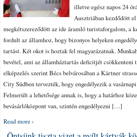
illetve egész napos 24 órá
Ausztriában kezdődött el
megkétszereződött az ide áramló turistaforgalom, a 
fordult az államhoz, hogy bizonyos helyeken engedély
tartást. Két okot is hoztak fel magyarázatnak. Munka
bevétel, ami az államháztartás deficitjét csökkenteni 
elképzelés szerint Bécs belvárosában a Kärtner stras
City Südben tervezték, hogy engedélyezik a vasárnapi 
Felmerült a lehetősége annak is, hogy a határhoz köze
bevásárlóközpont van, szintén engedélyezni […]
Read more ›
„Öntsünk tiszta vizet a nyílt kártyák kö