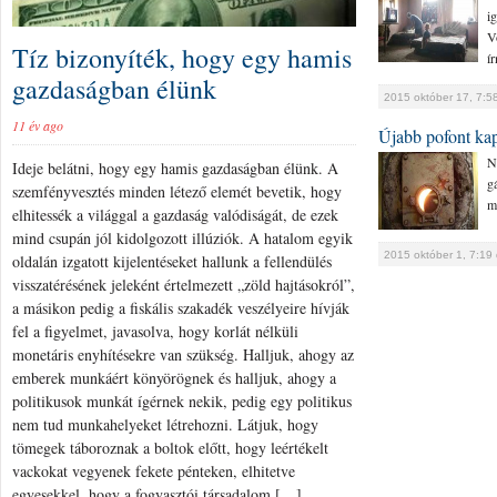
i
V
Tíz bizonyíték, hogy egy hamis
ír
gazdaságban élünk
2015 október 17, 7:5
11 év ago
Újabb pofont ka
N
Ideje belátni, hogy egy hamis gazdaságban élünk. A
g
szemfényvesztés minden létező elemét bevetik, hogy
m
elhitessék a világgal a gazdaság valódiságát, de ezek
mind csupán jól kidolgozott illúziók. A hatalom egyik
2015 október 1, 7:19 
oldalán izgatott kijelentéseket hallunk a fellendülés
visszatérésének jeleként értelmezett „zöld hajtásokról”,
a másikon pedig a fiskális szakadék veszélyeire hívják
fel a figyelmet, javasolva, hogy korlát nélküli
monetáris enyhítésekre van szükség. Halljuk, ahogy az
emberek munkáért könyörögnek és halljuk, ahogy a
politikusok munkát ígérnek nekik, pedig egy politikus
nem tud munkahelyeket létrehozni. Látjuk, hogy
tömegek táboroznak a boltok előtt, hogy leértékelt
vackokat vegyenek fekete pénteken, elhitetve
egyesekkel, hogy a fogyasztói társadalom […]