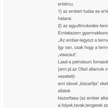
ertelmu.
1} az emberi tudas es er
hatarai.
2} az egyuttmukodes-fenn
Emlekszem gyermekkoromb
„Az ember-legyozi a terme
Igy van, csak hogy a term
„visszaut”.
Lasd-a petroleum forrasok
{ami pl.az Obol allamok
vezetett}-
ami idovel „kiszaritja” ok
allatok
kiszoritasa {az ember alta
a folyok,tavak,tengerek 