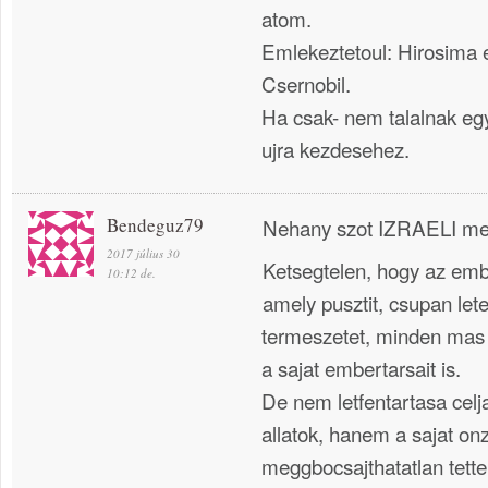
atom.
Emlekeztetoul: Hirosima
Csernobil.
Ha csak- nem talalnak egy
ujra kezdesehez.
Bendeguz79
Nehany szot IZRAELI meg
2017 július 30
Ketsegtelen, hogy az emb
10:12 de.
amely pusztit, csupan let
termeszetet, minden mas 
a sajat embertarsait is.
De nem letfentartasa celj
allatok, hanem a sajat o
meggbocsajthatatlan tette