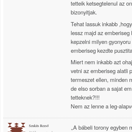
tetteik ketsegtelenul az o
bizonyitjak.
Tehat lassuk inkabb ,hogy
lessz majd az emberiseg 
kepzelni milyen gyonyoru v
emberiseg kezdte pusztit
Miert nem inkabb azt ohaj
vetni az emberiseg alatli 
termeszet ellen, minden m
de elso sorban a sajat emb
tetteknek?!!!
Nem az lenne a leg-alapv
Szukits Rezső
„A bábeli torony egyben me