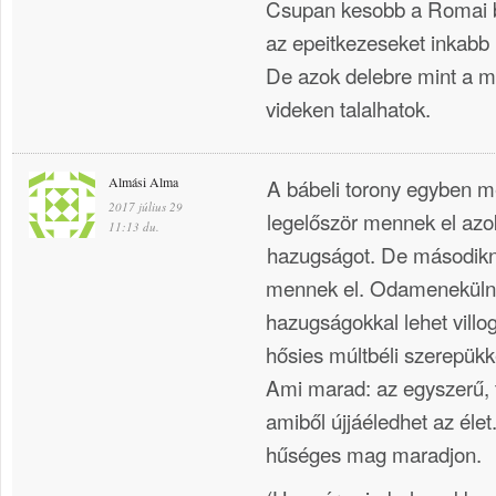
Csupan kesobb a Romai b
az epeitkezeseket inkabb 
De azok delebre mint a m
videken talalhatok.
Almási Alma
A bábeli torony egyben meg
2017 július 29
legelőször mennek el azok
11:13 du.
hazugságot. De második
mennek el. Odamenekülne
hazugságokkal lehet villog
hősies múltbéli szerepükke
Ami marad: az egyszerű, ti
amiből újjáéledhet az él
hűséges mag maradjon.