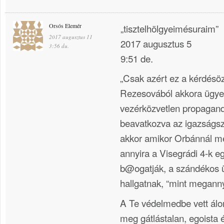
Orsós Elemér
„tisztelhölgyeimésuraim”
2017 augusztus 11
2017 augusztus 5
3:56 du.
9:51 de.
„Csak azért ez a kérdésö
Rezesovából akkora ügyet 
vezérközvetlen propagand
beavatkozva az igazságsz
akkor amikor Orbánnál m
annyira a Visegrádi 4-k e
b@ogatják, a szándékos 
hallgatnak, “mint meganny
A Te védelmedbe vett álo
meg gátlástalan, egoista 