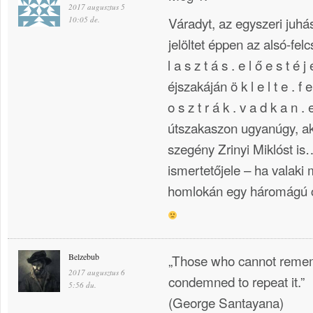
2017 augusztus 5
Váradyt, az egyszeri juhá
10:05 de.
jelöltet éppen az alsó-felc
l a s z t á s . e l ő e s t é
éjszakáján ö k l e l t e . f
o s z t r á k . v a d k a n .
útszakaszon ugyanúgy, a
szegény Zrinyi Miklóst is
ismertetőjele – ha valaki
homlokán egy háromágú 
Belzebub
„Those who cannot remem
2017 augusztus 6
condemned to repeat it.”
5:56 du.
(George Santayana)