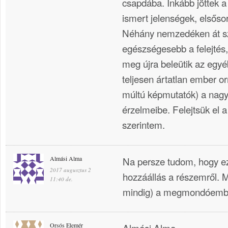
csapdába. Inkább jöttek a
ismert jelenségek, elsősor
Néhány nemzedéken át sz
egészségesebb a felejtés,
meg újra beleütik az egyé
teljesen ártatlan ember orr
múltú képmutatók) a nag
érzelmeibe. Felejtsük el 
szerintem.
Almási Alma
Na persze tudom, hogy e
2017 augusztus 2
hozzáállás a részemről. 
11:40 de.
mindig) a megmondóembe
Orsós Elemér
Almási Alma