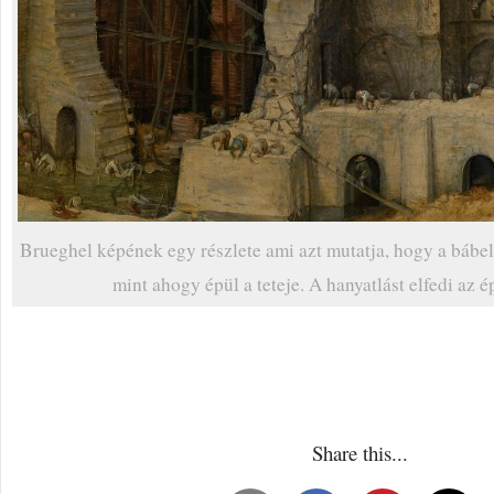
Brueghel képének egy részlete ami azt mutatja, hogy a bábel
mint ahogy épül a teteje. A hanyatlást elfedi az é
Share this...