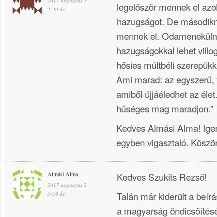
2017 augusztus 1
legelőször mennek el azok
3:40 de.
hazugságot. De második
mennek el. Odamenekülne
hazugságokkal lehet villog
hősies múltbéli szerepükke
Ami marad: az egyszerű, ti
amiből újjáéledhet az él
hűséges mag maradjon.”
Kedves Almási Alma! Igen
egyben vigasztaló. Kösz
Almási Alma
Kedves Szukits Rezső!
2017 augusztus 2
Talán már kiderült a beí
5:59 de.
a magyarság öndicsőítés