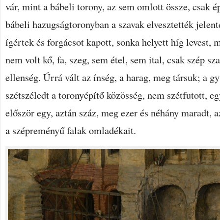
vár, mint a bábeli torony, az sem omlott össze, csak é
bábeli hazugságtoronyban a szavak elvesztették jelent
ígértek és forgácsot kapott, sonka helyett híg levest, 
nem volt kő, fa, szeg, sem étel, sem ital, csak szép s
ellenség. Úrrá vált az ínség, a harag, meg társuk; a g
szétszéledt a toronyépítő közösség, nem szétfutott, eg
először egy, aztán száz, meg ezer és néhány maradt, a
a szépreményű falak omladékait.