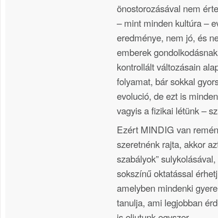
önostorozásával nem ért
– mint minden kultúra – e
eredménye, nem jó, és ne
emberek gondolkodásnak
kontrollált változásain ala
folyamat, bár sokkal gyors
evolució, de ezt is minde
vagyis a fizikai létünk – 
Ezért MINDIG van remény
szeretnénk rajta, akkor a
szabályok” sulykolásával
sokszínű oktatással érhetj
amelyben mindenki gyerek
tanulja, ami legjobban érd
is eljutunk egyszer.