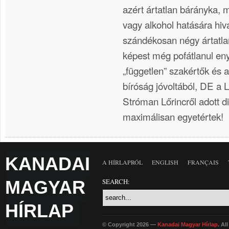
azért ártatlan bárányka, m
vagy alkohol hatására hiv
szándékosan négy ártatl
képest még pofátlanul enyh
„független” szakértők és a
bíróság jóvoltából, DE a 
Stróman Lőrincről adott d
maximálisan egyetértek!
KANADAI
A HÍRLAPRÓL
ENGLISH
FRANÇAIS
MAGYAR
SEARCH:
HÍRLAP
© Copyright 2026 —
Kanadai Magyar Hírlap
. Al