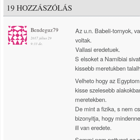
19 HOZZÁSZÓLÁS
Bendeguz79
Az u.n. Babeli-tornyok, va
2017 július 29
voltak.
9:33 de.
Vallasi eredetuek.
S elsoket a Namibiai siva
kissebb meretukben talalh
Velheto hogy az Egyptomi
kisse szelesebb alakokba
meretekben.
De mint a fizika, s nem c
bizonyitja, hogy mindenne
ill van eredete.
Semmi nem pottyant az e