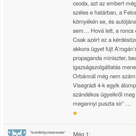
csoda, azt az embert még
széles e határban, a Felcs
környékén se, és autóján
sem… Hová lett, a roncs 
Csak azért ez a kérdésö
akkora ügyet fújt A’rogán
propaganda miniszter, be
igazságszolgáltatás mene
Orbánnál még nem számít
Visegrádi 4-k egyik álom
szándékos ügyeikről meg 
megannyi puszta sír” …
"tisztelhölgyeimésuraim"
Még 1: