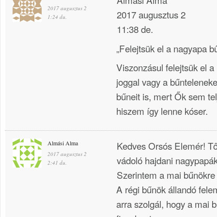
2017 augusztus 2
2017 augusztus 2
1:24 du.
11:38 de.
„Felejtsük el a nagyapa bű
Viszonzásul felejtsük el 
joggal vagy a bűnteleneke
bűneit is, mert Ők sem tel
hiszem így lenne kóser.
Almási Alma
Kedves Orsós Elemér! T
2017 augusztus 2
vádoló hajdani nagypapákat
2:41 du.
Szerintem a mai bűnökre k
A régi bűnök állandó fel
arra szolgál, hogy a mai b