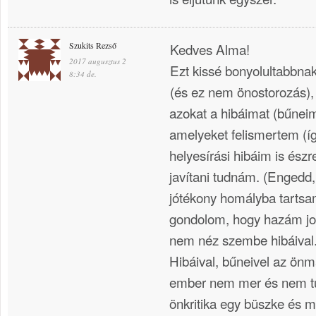
Szukits Rezső
Kedves Alma!
2017 augusztus 2
Ezt kissé bonyolultabbna
8:34 de.
(és ez nem önostorozás),
azokat a hibáimat (bűneime
amelyeket felismertem (í
helyesírási hibáim is észr
javítani tudnám. (Engedd,
jótékony homályba tartsa
gondolom, hogy hazám job
nem néz szembe hibáival
Hibáival, bűneivel az ön
ember nem mer és nem t
önkritika egy büszke és 