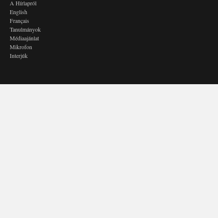
A Hírlapról
English
Français
Tanulmányok
Médiaajánlat
Mikrofon
Interjúk