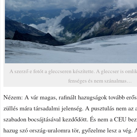
A szerző e fotót a gleccseren készítette. A gleccser is omli
fenséges és nem szánalmas…
Nézem: A vár magas, rafinált hazugságok tovább erősít
züllés mára társadalmi jelenség. A pusztulás nem az a
szabadon bocsájtásával kezdődött. És nem a CEU bez
hazug szó ország-uralomra tör, győzelme lesz a vég. 