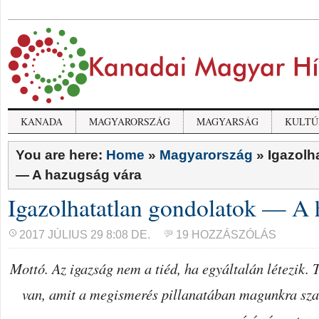
KANADA
MAGYARORSZÁG
MAGYARSÁG
KULTÚ
You are here:
Home
»
Magyarország
»
Igazolh
— A hazugság vára
Igazolhatatlan gondolatok — A 
2017 JÚLIUS 29 8:08 DE.
19 HOZZÁSZÓLÁS
Mottó. Az igazság nem a tiéd, ha egyáltalán létezik. 
van, amit a megismerés pillanatában magunkra sza