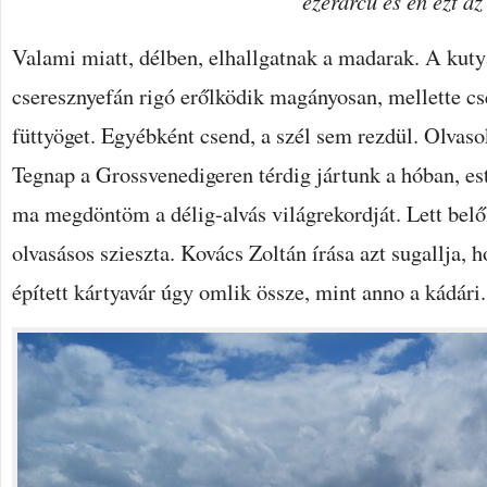
ezerarcú és én ezt a
Valami miatt, délben, elhallgatnak a madarak. A kut
cseresznyefán rigó erőlködik magányosan, mellette cs
füttyöget. Egyébként csend, a szél sem rezdül. Olvaso
Tegnap a Grossvenedigeren térdig jártunk a hóban, es
ma megdöntöm a délig-alvás világrekordját. Lett belől
olvasásos szieszta. Kovács Zoltán írása azt sugallja,
épített kártyavár úgy omlik össze, mint anno a kádári.