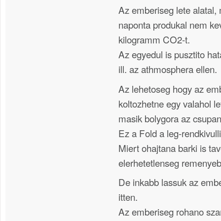
Az emberiseg lete alatal,
naponta produkal nem ke
kilogramm CO2-t.
Az egyedul is pusztito ha
ill. az athmosphera ellen.
Az lehetoseg hogy az emb
koltozhetne egy valahol le
masik bolygora az csupan
Ez a Fold a leg-rendkivull
Miert ohajtana barki is ta
elerhetetlenseg remenye
De inkabb lassuk az ember
itten.
Az emberiseg rohano sza