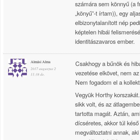
számára sem könnyű (a f
„könyű”-t írtam)), egy alja
elbizonytalanított nép ped
képtelen hibái felismerésé
identitászavaros ember.
Almási Alma
Csakhogy a bűnök és hibá
2017 augusztus 2
vezetése elkövet, nem az
11:38 de.
Nem fogadom el a kollekt
Vegyük Horthy korszakát.
sikk volt, és az átlagemb
tartotta magát. Aztán, am
dícséretes, akkor túl késő
megváltoztatni annak, aki