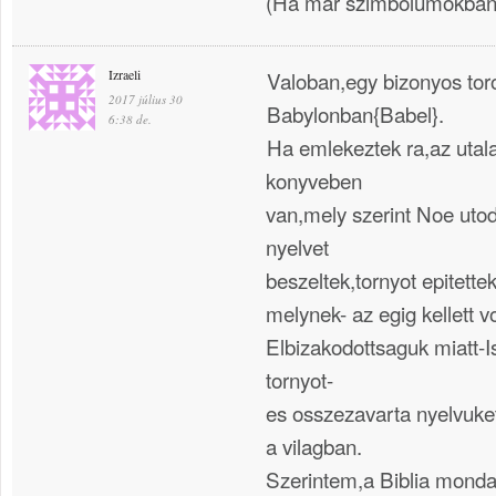
(Ha már szimbolumokba
Izraeli
Valoban,egy bizonyos toro
2017 július 30
Babylonban{Babel}.
6:38 de.
Ha emlekeztek ra,az utal
konyveben
van,mely szerint Noe uto
nyelvet
beszeltek,tornyot epitettek
melynek- az egig kellett v
Elbizakodottsaguk miatt-Is
tornyot-
es osszezavarta nyelvuke
a vilagban.
Szerintem,a Biblia mondan