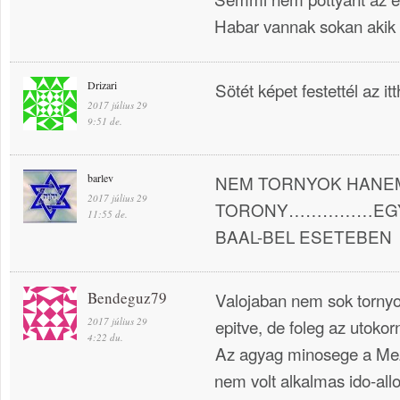
Habar vannak sokan akik a
Drizari
Sötét képet festettél az 
2017 július 29
9:51 de.
barlev
NEM TORNYOK HANE
2017 július 29
TORONY……………EGYR
11:55 de.
BAAL-BEL ESETEBEN
Bendeguz79
Valojaban nem sok tornyo
2017 július 29
epitve, de foleg az utok
4:22 du.
Az agyag minosege a Me
nem volt alkalmas ido-allo