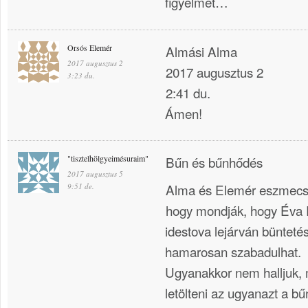
figyelmet…
Orsós Elemér
Almási Alma
2017 augusztus 2
2017 augusztus 2
3:23 du.
2:41 du.
Ámen!
"tisztelhölgyeimésuraim"
Bűn és bűnhődés
2017 augusztus 5
Alma és Elemér eszmecse
9:51 de.
hogy mondják, hogy Éva
idestova lejárván büntetés
hamarosan szabadulhat.
Ugyanakkor nem halljuk, 
letölteni az ugyanazt a b