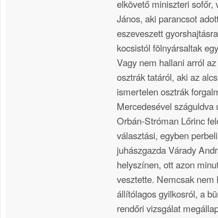
elkövető miniszteri sofőr,
János, aki parancsot adott
eszeveszett gyorshajtásra
kocsistól fölnyársaltak egy
Vagy nem hallani arról az
osztrák tatáról, aki az al
ismertelen osztrák forga
Mercedesével száguldva úg
Orbán-Stróman Lőrinc fel
választási, egyben perbeli 
juhászgazda Várady Andrá
helyszínen, ott azon minu
vesztette. Nemcsak nem ha
állítólagos gyilkosról, a b
rendőri vizsgálat megálla