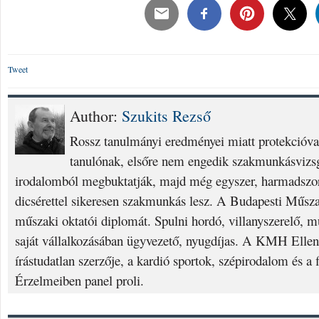
Tweet
Author:
Szukits Rezső
Rossz tanulmányi eredményei miatt protekcióval 
tanulónak, elsőre nem engedik szakmunkásvizsg
irodalomból megbuktatják, majd még egyszer, harmadszor
dicsérettel sikeresen szakmunkás lesz. A Budapesti Műsz
műszaki oktatói diplomát. Spulni hordó, villanyszerelő, m
saját vállalkozásában ügyvezető, nyugdíjas. A KMH Ellen
írástudatlan szerzője, a kardió sportok, szépirodalom és a f
Érzelmeiben panel proli.