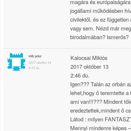
magára és európaiságára 
jogállami működésben hívő
civilektől, és ez független 
vagy sem. Nézd már meg m
birodalmában? Ismerős?
tóth péter
Kalocsai Miklós
2017 október 14
2017 október 13
8:52 de.
2:46 du.
Igen??? Talán az orbán az
lehet,hogy ő teremtette a
ami van!!!??? Mindent től
eredeztettek,mindent ő csi
Látod : milyen FANTASZ
Mennyi mindenre képes –