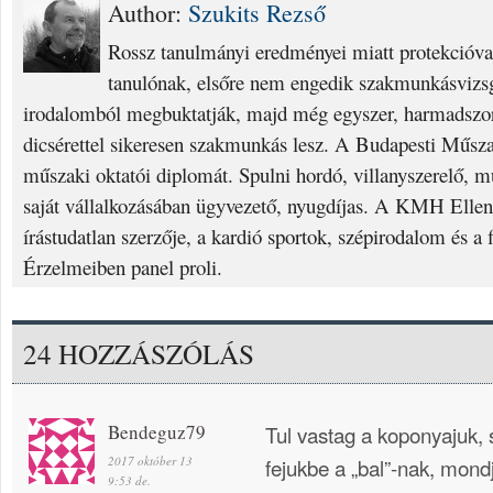
Author:
Szukits Rezső
Rossz tanulmányi eredményei miatt protekcióval 
tanulónak, elsőre nem engedik szakmunkásvizsg
irodalomból megbuktatják, majd még egyszer, harmadszor
dicsérettel sikeresen szakmunkás lesz. A Budapesti Műsz
műszaki oktatói diplomát. Spulni hordó, villanyszerelő, m
saját vállalkozásában ügyvezető, nyugdíjas. A KMH Ellen
írástudatlan szerzője, a kardió sportok, szépirodalom és a f
Érzelmeiben panel proli.
24 HOZZÁSZÓLÁS
Bendeguz79
Tul vastag a koponyajuk,
2017 október 13
fejukbe a „bal”-nak, mon
9:53 de.