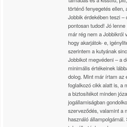
történő fenyegetés ellen
Jobbik érdekében teszi – d
pontosan tudod! Jó lenne h
már rég nem a Jobbikról 
hogy akarjátok- e, igényli
szerintem a kutyának sin
Jobbikot megvédeni – a d
minimális értékeinek lábba
dolog. Mint már írtam az 
foglalkozó cikk alatt is, a
a biztosítékot minden józ
jogállamiságban gondolkod
szerveződés, valamint a
használó állampolgárnál