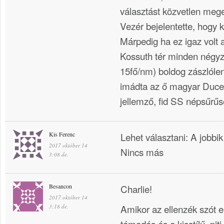
választást közvetlen meg
Vezér bejelentette, hogy k
Márpedig ha ez igaz volt 
Kossuth tér minden négy
15fő/nm) boldog zászlólen
imádta az ő magyar Duce
jellemző, fid SS népsűrűs
Kis Ferenc
Lehet választani: A jobbik
2017 október 14
Nincs más
3:08 de.
Besancon
Charlie!
2017 október 14
Amikor az ellenzék szót e
3:18 de.
támadás és a kisstílű, pit