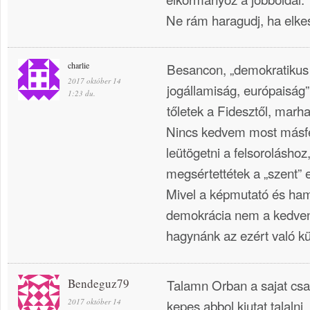
Ne rám haragudj, ha elkes
charlie
Besancon, „demokratikus 
2017 október 14
jogállamiság, európaisá
1:23 du.
tőletek a Fidesztől, marh
Nincs kedvem most másfél
leütögetni a felsoroláshoz
megsértettétek a „szent” e
Mivel a képmutató és hami
demokrácia nem a kedven
hagynánk az ezért való k
Bendeguz79
Talamn Orban a sajat csa
2017 október 14
kepes abbol kiutat talalni.