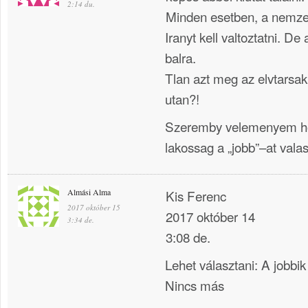
2:14 du.
Minden esetben, a nemzet
Iranyt kell valtoztatni. De
balra.
Tlan azt meg az elvtarsak 
utan?!
Szeremby velemenyem ho
lakossag a „jobb”–at vala
Almási Alma
Kis Ferenc
2017 október 15
2017 október 14
3:34 de.
3:08 de.
Lehet választani: A jobbik
Nincs más
____________________