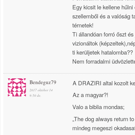
Egy kicsit le kellene hűlni
szellemből és a valóság ta
térnetek!
Ti állandóan forró őszt é
vizionáltok (képzeltek),né
ti kerüljetek hatalomba??
Nem forradalmi üdvözlette
Bendeguz79
A DRAZIRI altal kozolt ket
2017 október 14
Az a magyar?!
9:50 de.
Valo a biblia mondas;
„The dog always return to 
mindeg megeszi okadasat