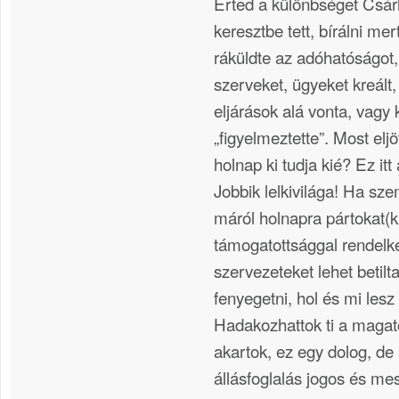
Érted a különbséget Csárl
keresztbe tett, bírálni mer
ráküldte az adóhatóságot,
szerveket, ügyeket kreált
eljárások alá vonta, vagy 
„figyelmeztette”. Most eljö
holnap ki tudja kié? Ez it
Jobbik lelkivilága! Ha sz
máról holnapra pártokat(k
támogatottsággal rendelke
szervezeteket lehet betilt
fenyegetni, hol és mi lesz
Hadakozhattok ti a maga
akartok, ez egy dolog, de a
állásfoglalás jogos és m