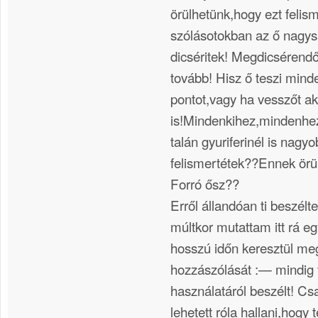
örülhetünk,hogy ezt felis
szólásotokban az ő nagysá
dicséritek! Megdicsérendő 
tovább! Hisz ő teszi min
pontot,vagy ha vesszőt ak
is!Mindenkihez,mindenhe
talán gyuriferinél is nagy
felismertétek??Ennek örü
Forró ősz??
Erről állandóan ti beszélte
múltkor mutattam itt rá e
hosszú időn keresztül me
hozzászólását :— mindig f
használatáról beszélt! Cs
lehetett róla hallani,hogy 