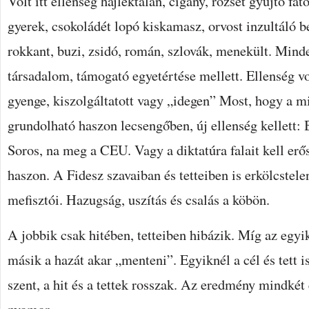
Volt itt ellenség hajléktalan, cigány, rőzsét gyűjtő fat
gyerek, csokoládét lopó kiskamasz, orvost inzultáló 
rokkant, buzi, zsidó, román, szlovák, menekült. Mind
társadalom, támogató egyetértése mellett. Ellenség v
gyenge, kiszolgáltatott vagy „idegen” Most, hogy a m
grundolható haszon lecsengőben, új ellenség kellett: B
Soros, na meg a CEU. Vagy a diktatúra falait kell erős
haszon. A Fidesz szavaiban és tetteiben is erkölcste
mefisztói. Hazugság, uszítás és csalás a köbön.
A jobbik csak hitében, tetteiben hibázik. Míg az egyik
másik a hazát akar „menteni”. Egyiknél a cél és tett i
szent, a hit és a tettek rosszak. Az eredmény mindkét