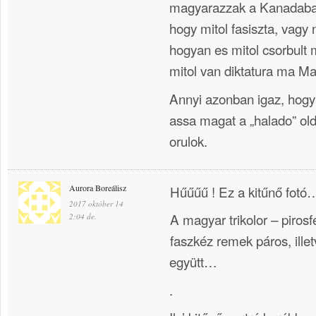
magyarazzak a Kanadaba
hogy mitol fasiszta, vagy
hogyan es mitol csorbult
mitol van diktatura ma 
Annyi azonban igaz, hog
assa magat a „halado” ol
orulok.
Aurora Boreálisz
Hűűűű ! Ez a kitűnő fotó…
2017 október 14
A magyar trikolor – pirosf
2:04 de.
faszkéz remek páros, ille
együtt…
.