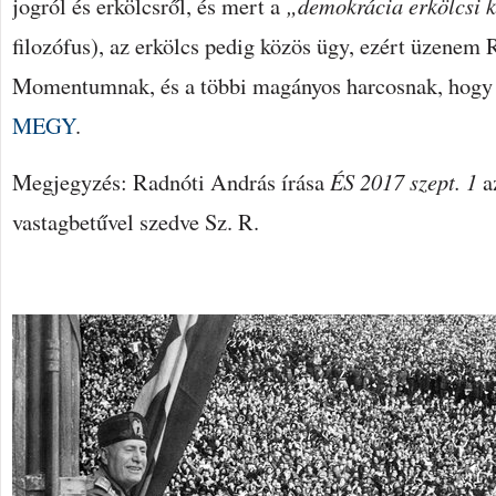
jogról és erkölcsről, és mert a
„demokrácia erkölcsi 
filozófus), az erkölcs pedig közös ügy, ezért üzenem
Momentumnak, és a többi magányos harcosnak, hog
MEGY
.
Megjegyzés: Radnóti András írása
ÉS 2017 szept. 1
az
vastagbetűvel szedve Sz. R.