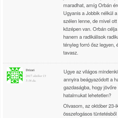
maradhat, amíg Orbán érd
Ugyanis a Jobbik nélkül a
szélen lenne, de mivel ott 
középen van. Orbán célj
hanem a radikálisok radik
tényleg forró ősz legyen,
tavasz.
Drizari
Ugye az világos mindenki 
2017 október 13
annyira beágyazódott a h
5:16 du.
gazdaságba, hogy jövőre
hatalmukat lehetetlen?
Olvasom, az október 23-ik
összefogásos tüntetésbő