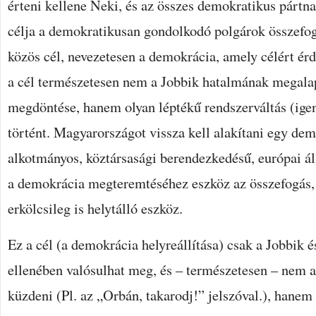
érteni kellene Neki, és az összes demokratikus pártn
célja a demokratikusan gondolkodó polgárok összefog
közös cél, nevezetesen a demokrácia, amely célért ér
a cél természetesen nem a Jobbik hatalmának megala
megdöntése, hanem olyan léptékű rendszerváltás (ige
történt. Magyarországot vissza kell alakítani egy demo
alkotmányos, köztársasági berendezkedésű, európai á
a demokrácia megteremtéséhez eszköz az összefogás
erkölcsileg is helytálló eszköz.
Ez a cél (a demokrácia helyreállítása) csak a Jobbik é
ellenében valósulhat meg, és – természetesen – nem a 
küzdeni (Pl. az „Orbán, takarodj!” jelszóval.), hanem 