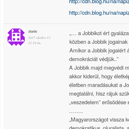
http://cdn.blog.hu/na/n
http://cdn.blog.hu/na
charlie
„… a Jobbikot ért gyaláz
2017 október 13
közben a Jobbik jogainak
12:19 du.
Amikor a Jobbik jogaiért á
demokráciát védjük..”
A Jobbik majd megvédi m
akkor kiderül, hogy életké
életben maradásukat a Jo
megtalálni, hisz rájuk sz
„veszedelem” erősödése e
……..
„Magyarországot vissza ke
demokratikus, pluralista,