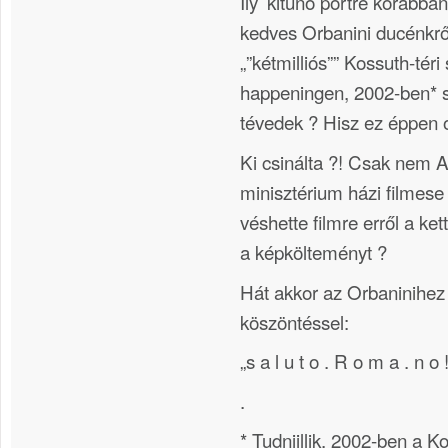
Ily’ kitűnő portré korábba
kedves Orbanini ducénkr
„”kétmilliós”” Kossuth-téri
happeningen, 2002-ben* s
tévedek ? Hisz ez éppen o
Ki csinálta ?! Csak nem 
minisztérium házi filmese
véshette filmre erről a ket
a képkölteményt ?
Hát akkor az Orbaninihez 
köszöntéssel:
„s a l u t o . R o m a . n o 
.
* Tudniillik, 2002-ben a K