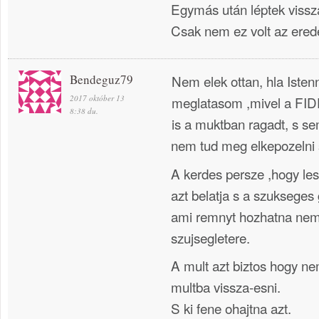
Egymás után léptek vissz
Csak nem ez volt az ered
Bendeguz79
Nem elek ottan, hla Isten
2017 október 13
meglatasom ,mivel a FI
8:38 du.
is a muktban ragadt, s se
nem tud meg elkepozelni
A kerdes persze ,hogy le
azt belatja s a szuksege
ami remnyt hozhatna nem
szujsegletere.
A mult azt biztos hogy n
multba vissza-esni.
S ki fene ohajtna azt.