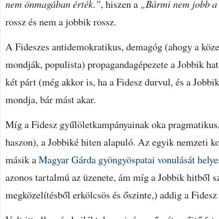
nem önmagában érték.”
, hiszen a
„Bármi nem jobb a 
rossz és nem a jobbik rossz.
A Fideszes antidemokratikus, demagóg (ahogy a köz
mondják, populista) propagandagépezete a Jobbik h
két párt (még akkor is, ha a Fidesz durvul, és a Jobbi
mondja, bár mást akar.
Míg a Fidesz gyűlöletkampányainak oka pragmatikus, 
haszon), a Jobbiké hiten alapuló. Az egyik nemzeti ko
másik a
Magyar Gárda gyöngyöspatai vonulását helye
azonos tartalmú az üzenete, ám míg a Jobbik hitből sz
megközelítésből erkölcsös és őszinte,) addig a Fides