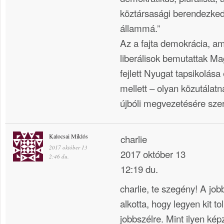
köztársasági berendezked
állammá.”
Az a fajta demokrácia, ami
liberálisok bemutattak M
fejlett Nyugat tapsikolás
mellett – olyan közutálat
újbóli megvezetésére szer
Kalocsai Miklós
charlie
2017 október 13
2017 október 13
2:46 du.
12:19 du.
charlie, te szegény! A job
alkotta, hogy legyen kit to
jobbszélre. Mint ilyen ké