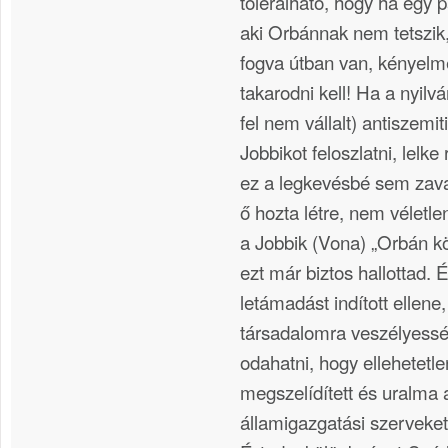
tolerálható, hogy ha egy 
aki Orbánnak nem tetszik
fogva útban van, kényelme
takarodni kell! Ha a nyil
fel nem vállalt) antiszemi
Jobbikot feloszlatni, lelke 
ez a legkevésbé sem zava
ő hozta létre, nem véletle
a Jobbik (Vona) „Orbán kö
ezt már biztos hallottad. 
letámadást indított ellene
társadalomra veszélyessé
odahatni, hogy ellehetetl
megszelídített és uralma a
államigazgatási szerveket 