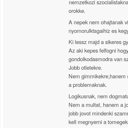
nemzetkozi szocialistakna
orokke.
A nepek nem ohajtanak v
nyomorulktsgaihiz es keg
Ki lessz majd a sikeres g
Az aki kepes felfogni hog
gondolkodasmodra van s
Jobb otletekre.
Nem gimmikekre,hanem s
a problemaknak.
Logikusnak, nem dogmatuk
Nem a multat, hanem a jov
jobb jovot mindenki szam
kell megnyerni a tomegek