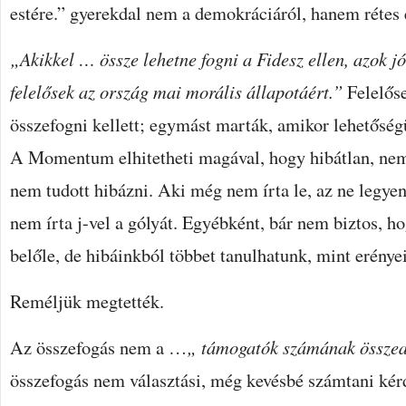
estére.” gyerekdal nem a demokráciáról, hanem rétes e
„Akikkel … össze lehetne fogni a Fidesz ellen, azok j
felelősek az ország mai morális állapotáért.”
Felelőse
összefogni kellett; egymást marták, amikor lehetőségü
A Momentum elhitetheti magával, hogy hibátlan, ne
nem tudott hibázni. Aki még nem írta le, az ne legye
nem írta j-vel a gólyát. Egyébként, bár nem biztos, h
belőle, de hibáinkból többet tanulhatunk, mint erénye
Reméljük megtették.
Az összefogás nem a …
„ támogatók számának össze
összefogás nem választási, még kevésbé számtani ké