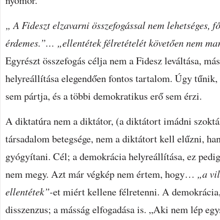
nyomor.
„ A Fideszt elzavarni összefogással nem lehetséges, f
érdemes.”… „ellentétek félretételét követően nem ma
Egyrészt összefogás célja nem a Fidesz leváltása, má
helyreállítása elegendően fontos tartalom. Úgy tűnik,
sem pártja, és a többi demokratikus erő sem érzi.
A diktatúra nem a diktátor, (a diktátort imádni szok
társadalom betegsége, nem a diktátort kell elűzni, ha
gyógyítani. Cél; a demokrácia helyreállítása, ez pedi
nem megy. Azt már végkép nem értem, hogy…
„a vi
ellentétek”-
et miért kellene félretenni. A demokrácia
disszenzus; a másság elfogadása is. „Aki nem lép egy