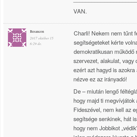
VAN.
Besancon
Charli! Nekem nem tűnt f
2017 október 15
segítségeteket kérte voln
6:29 de.
demokratikusan működő ne
szervezet, alakulat, vagy 
ezért azt hagyd is azokr
nézve ez az irányadó!
De – miután lengő féltégl
hogy majd ti megvívjátok
Fideszével, nem kell az e
segítsége senkinek, hát i
hogy nem Jobbikot „védik
jelen módszere kiverte a 