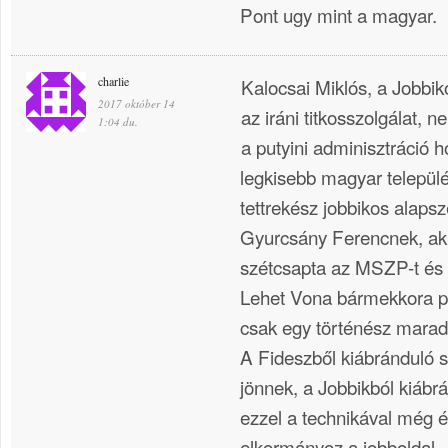
Pont ugy mint a magyar.
charlie
Kalocsai Miklós, a Jobbi
2017 október 14
az iráni titkosszolgálat,
1:04 du.
a putyini adminisztráció h
legkisebb magyar települ
tettrekész jobbikos alaps
Gyurcsány Ferencnek, ak
szétcsapta az MSZP-t és l
Lehet Vona bármekkora pol
csak egy történész marad
A Fideszből kiábránduló 
jönnek, a Jobbikból kiábr
ezzel a technikával még é
elkormányoz a jobboldal.