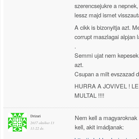
szerencsejukre a nepnek,
lessz majd ismet visszauta
A cikk is bizonyitja azt. 
corrupt maszlagai alpjan l
.
Semmi ujat nem kepesek f
azt.
Csupan a milt evszazad 
HURRA A JOVIVEL ! L
MULTAL !!!!
Drizari
Nem kell a magyaroknak 
2017 október 13
kell, akit imádjanak:
11:22 de.