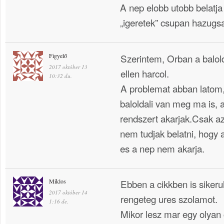
A nep elobb utobb belatja
„igeretek” csupan hazugs
Figyelő
Szerintem, Orban a balold
2017 október 13
ellen harcol.
10:32 du.
A problemat abban latom
baloldali van meg ma is, a
rendszert akarjak.Csak a
nem tudjak belatni, hogy 
es a nep nem akarja.
Miklos
Ebben a cikkben is sikerul
2017 október 14
rengeteg ures szolamot.
1:16 de.
Mikor lesz mar egy olyan c