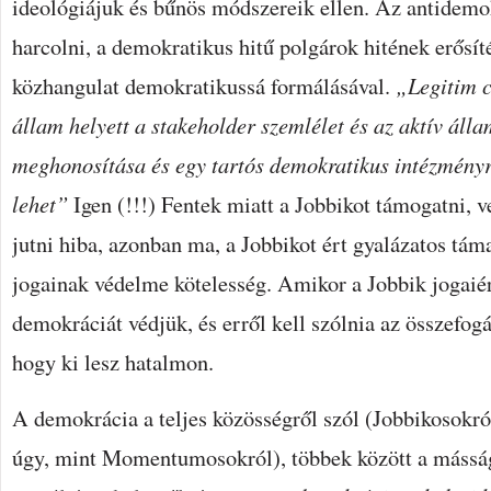
ideológiájuk és bűnös módszereik ellen. Az antidemo
harcolni, a demokratikus hitű polgárok hitének erősít
közhangulat demokratikussá formálásával.
„Legitim 
állam helyett a stakeholder szemlélet és az aktív áll
meghonosítása és egy tartós demokratikus intézményre
lehet”
Igen (!!!) Fentek miatt a Jobbikot támogatni, v
jutni hiba, azonban ma, a Jobbikot ért gyalázatos tá
jogainak védelme kötelesség. Amikor a Jobbik jogaiért
demokráciát védjük, és erről kell szólnia az összefog
hogy ki lesz hatalmon.
A demokrácia a teljes közösségről szól (Jobbikosokró
úgy, mint Momentumosokról), többek között a másság