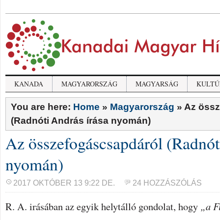
KANADA
MAGYARORSZÁG
MAGYARSÁG
KULTÚ
You are here:
Home
»
Magyarország
»
Az össz
(Radnóti András írása nyomán)
Az összefogáscsapdáról (Radnót
nyomán)
2017 OKTÓBER 13 9:22 DE.
24 HOZZÁSZÓLÁS
R. A. irásában az egyik helytálló gondolat, hogy
„a F