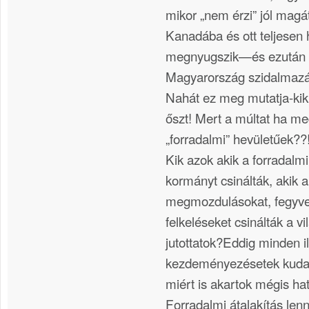
mikor „nem érzi” jól magát
Kanadába és ott teljesen he
megnyugszik—és ezután fo
Magyarország szidalmazá
Nahát ez meg mutatja-kik a
őszt! Mert a múltat ha me
„forradalmi” hevületűek??!
Kik azok akik a forradalm
kormányt csinálták, akik a
megmozdulásokat, fegyve
felkeléseket csinálták a v
jutottatok?Eddig minden i
kezdeményezésetek kudarc
miért is akartok mégis ha
Forradalmi átalakítás len