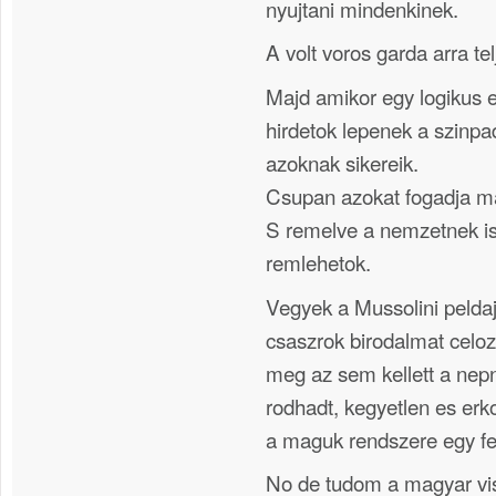
nyujtani mindenkinek.
A volt voros garda arra te
Majd amikor egy logikus e
hirdetok lepenek a szinpa
azoknak sikereik.
Csupan azokat fogadja ma
S remelve a nemzetnek is
remlehetok.
Vegyek a Mussolini pelda
csaszrok birodalmat celoz
meg az sem kellett a nepn
rodhadt, kegyetlen es erko
a maguk rendszere egy fe
No de tudom a magyar viss