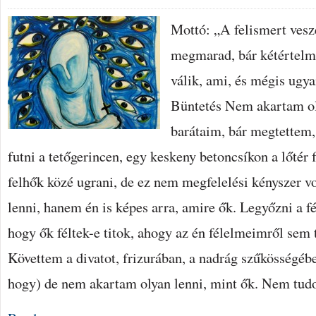
Mottó: „A felismert vesz
megmarad, bár kétértelm
válik, ami, és mégis ugy
Büntetés Nem akartam oly
barátaim, bár megtettem,
futni a tetőgerincen, egy keskeny betoncsíkon a lőtér 
felhők közé ugrani, de ez nem megfelelési kényszer 
lenni, hanem én is képes arra, amire ők. Legyőzni a f
hogy ők féltek-e titok, ahogy az én félelmeimről sem
Követtem a divatot, frizurában, a nadrág szűkösségéb
hogy) de nem akartam olyan lenni, mint ők. Nem tu