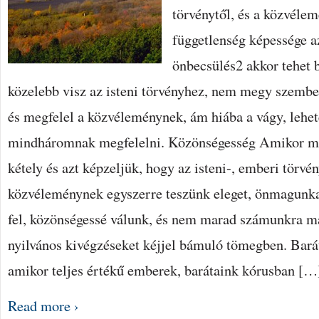
törvénytől, és a közvélem
függetlenség képessége a
önbecsülés2 akkor tehet b
közelebb visz az isteni törvényhez, nem megy szembe
és megfelel a közvéleménynek, ám hiába a vágy, lehet
mindháromnak megfelelni. Közönségesség Amikor m
kétely és azt képzeljük, hogy az isteni-, emberi törvé
közvéleménynek egyszerre teszünk eleget, önmagunka
fel, közönségessé válunk, és nem marad számunkra má
nyilvános kivégzéseket kéjjel bámuló tömegben. Bará
amikor teljes értékű emberek, barátaink kórusban […
Read more ›