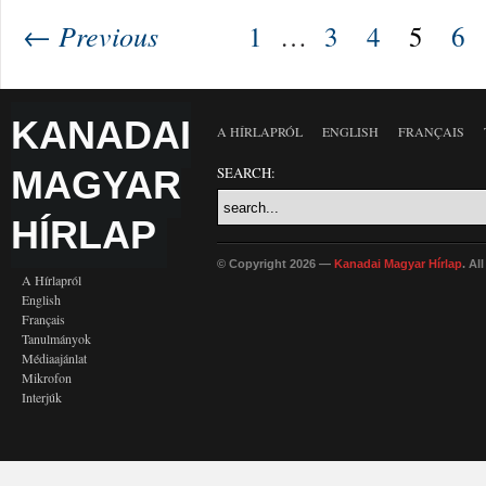
← Previous
1
…
3
4
5
6
KANADAI
A HÍRLAPRÓL
ENGLISH
FRANÇAIS
MAGYAR
SEARCH:
HÍRLAP
© Copyright 2026 —
Kanadai Magyar Hírlap
. Al
A Hírlapról
English
Français
Tanulmányok
Médiaajánlat
Mikrofon
Interjúk