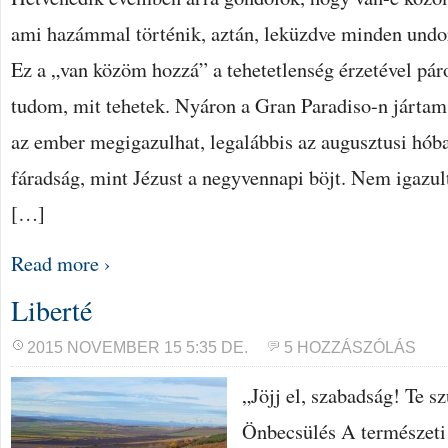
ami hazámmal történik, aztán, leküzdve minden undo
Ez a „van közöm hozzá” a tehetetlenség érzetével pár
tudom, mit tehetek. Nyáron a Gran Paradiso-n jártam
az ember megigazulhat, legalábbis az augusztusi hób
fáradság, mint Jézust a negyvennapi böjt. Nem igazu
[…]
Read more ›
Liberté
2015 NOVEMBER 15 5:35 DE.
5 HOZZÁSZÓLÁS
„Jöjj el, szabadság! Te 
Önbecsülés A természeti 