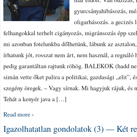
gyurcsányahibásozás, mé
oligarhásozás. a gecizés 
felhangokkal terhelt cigányozás, migránsozás épp szel
mi azonban fotelunkba dőlhetünk, lábunk az asztalon,
írhatunk jót, rosszat nem árt, nem használ, a regnáló
pedig garantáltan rajtunk röhög. BALEKOK (hadd ne
simán vette őket palira a politikai, gazdasági „elit”, 
szegény öregek. – Vagy sírnak. Mi hagyjuk rájuk, és 
Tehát a kenyér java a […]
Read more ›
Igazolhatatlan gondolatok (3) — Két r