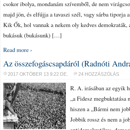
csokor ibolya, mondanám szívemből, de nem virágcso
majd jön, és elfújja a tavaszi szél, vagy sárba tiporja
Kik Ők, hol vannak a nekem oly kedves demokraták, 
bukásuk (bukásunk) […]
Read more ›
Az összefogáscsapdáról (Radnóti Andr
2017 OKTÓBER 13 9:22 DE.
24 HOZZÁSZÓLÁS
R. A. irásában az egyik h
„a Fidesz megbuktatása 
hiszen a „Bármi nem job
Jobbik rossz és nem a jo
antidemokratikus, demag