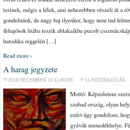
testnek, mégis a lélek, ami nehezebben vészeli át a 
gondolnánk, de nagy baj ilyenkor, hogy nem tud felm
űrhajósok hiába teszik ablakaikba pucolt csizmácská
hatodika reggelén […]
Read more ›
A harag jegyzete
2016 DECEMBER 10 11:49 DE.
11 HOZZÁSZÓLÁS
Mottó: Képzeletem szeri
szabad ország, olyan hely,
ezért úgy gondolom, hog
gyávák menedékhelye. Fé