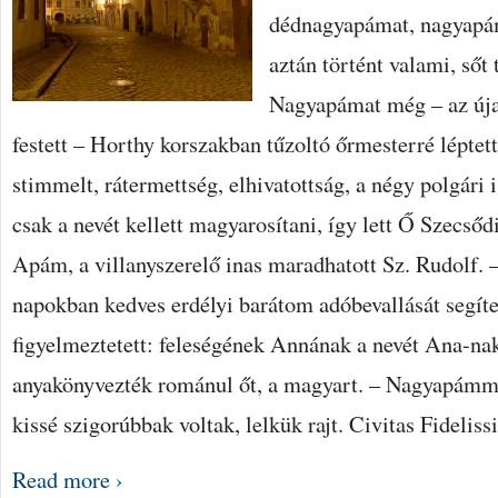
dédnagyapámat, nagyapám
aztán történt valami, sőt
Nagyapámat még – az úja
festett – Horthy korszakban tűzoltó őrmesterré léptet
stimmelt, rátermettség, elhivatottság, a négy polgári i
csak a nevét kellett magyarosítani, így lett Ő Szecsőd
Apám, a villanyszerelő inas maradhatott Sz. Rudolf. 
napokban kedves erdélyi barátom adóbevallását segíte
figyelmeztetett: feleségének Annának a nevét Ana-nak
anyakönyvezték románul őt, a magyart. – Nagyapámm
kissé szigorúbbak voltak, lelkük rajt. Civitas Fideli
Read more ›