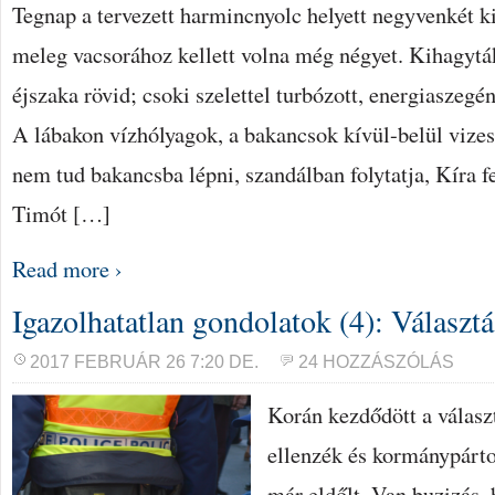
Tegnap a tervezett harmincnyolc helyett negyvenkét k
meleg vacsorához kellett volna még négyet. Kihagyták
éjszaka rövid; csoki szelettel turbózott, energiaszegé
A lábakon vízhólyagok, a bakancsok kívül-belül vizes
nem tud bakancsba lépni, szandálban folytatja, Kíra f
Timót […]
Read more ›
Igazolhatatlan gondolatok (4): Választá
2017 FEBRUÁR 26 7:20 DE.
24 HOZZÁSZÓLÁS
Korán kezdődött a válasz
ellenzék és kormánypárto
már eldőlt. Van buzizás, 