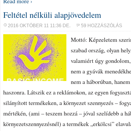
Read more ›
Feltétel nélküli alapjövedelem
2016 OKTÓBER 11 11:36 DE.
59 HOZZÁSZÓLÁS
Mottó: Képzeletem szeri
szabad ország, olyan hely,
valamiért úgy gondolom,
nem a gyávák menedékhel
nem a háborúban, hanem a
haszonra. Látszik ez a reklámokon, az egyen fogyaszt
silányított termékeken, a környezet szennyezés – fogy
mértékén, (ami – teszem hozzá – jóval szelídebb a h
környezetszennyezésnél) a termékek „erkölcsi” elavu