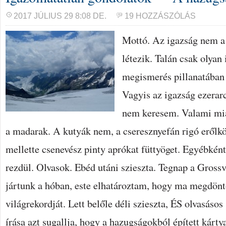
2017 JÚLIUS 29 8:08 DE.
19 HOZZÁSZÓLÁS
Mottó. Az igazság nem a 
létezik. Talán csak olyan
megismerés pillanatában
Vagyis az igazság ezerarc
nem keresem. Valami miat
a madarak. A kutyák nem, a cseresznyefán rigó erőlk
mellette csenevész pinty aprókat füttyöget. Egyébként
rezdül. Olvasok. Ebéd utáni szieszta. Tegnap a Gross
jártunk a hóban, este elhatároztam, hogy ma megdönt
világrekordját. Lett belőle déli szieszta, ÉS olvasásos
írása azt sugallja, hogy a hazugságokból épített kárty