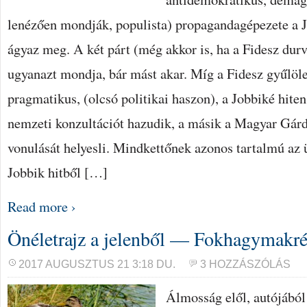
lenézően mondják, populista) propagandagépezete a 
ágyaz meg. A két párt (még akkor is, ha a Fidesz durvu
ugyanazt mondja, bár mást akar. Míg a Fidesz gyűlö
pragmatikus, (olcsó politikai haszon), a Jobbiké hite
nemzeti konzultációt hazudik, a másik a Magyar Gár
vonulását helyesli. Mindkettőnek azonos tartalmú az
Jobbik hitből […]
Read more ›
Önéletrajz a jelenből — Fokhagymakr
2017 AUGUSZTUS 21 3:18 DU.
3 HOZZÁSZÓLÁS
Álmosság elől, autójából