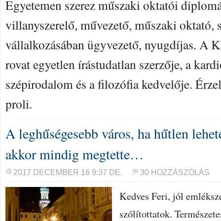
Egyetemen szerez műszaki oktatói diplomá
villanyszerelő, művezető, műszaki oktató, s
vállalkozásában ügyvezető, nyugdíjas. A
rovat egyetlen írástudatlan szerzője, a kard
szépirodalom és a filozófia kedvelője. Érz
proli.
A leghűségesebb város, ha hűtlen lehete
akkor mindig megtette…
2017 DECEMBER 16 9:37 DE.
30 HOZZÁSZÓLÁS
Kedves Feri, jól emléksz
szólítottatok. Természet