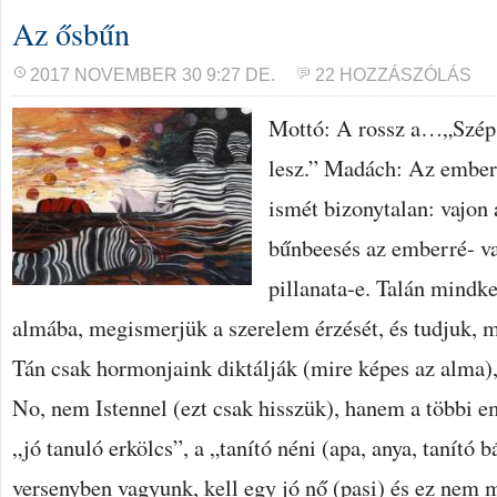
Az ősbűn
2017 NOVEMBER 30 9:27 DE.
22 HOZZÁSZÓLÁS
Mottó: A rossz a…„Szép 
lesz.” Madách: Az ember
ismét bizonytalan: vajon
bűnbeesés az emberré- va
pillanata-e. Talán mindk
almába, megismerjük a szerelem érzését, és tudjuk, mi
Tán csak hormonjaink diktálják (mire képes az alma),
No, nem Istennel (ezt csak hisszük), hanem a többi e
„jó tanuló erkölcs”, a „tanító néni (apa, anya, tanító
versenyben vagyunk, kell egy jó nő (pasi) és ez nem