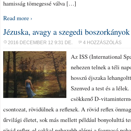
hamisság tömegessé válva […]
Read more ›
Jézuska, avagy a szegedi boszorkányok
2016 DECEMBER 12 9:31 DE.
4 HOZZÁSZÓLÁS
Az ISS (International Spa
nehezen telnek a téli nap
hosszú éjszaka lehangoltt
Szenved a test és a lélek
csökkenő D-vitaminterme
csontozat, rövidülnek a reflexek. A rövid reflex önma
űrvilági életet, sok más mellett például bonyolulttá t
rövid reflex-el sokkal nehezebb elérni a fogmosó poh