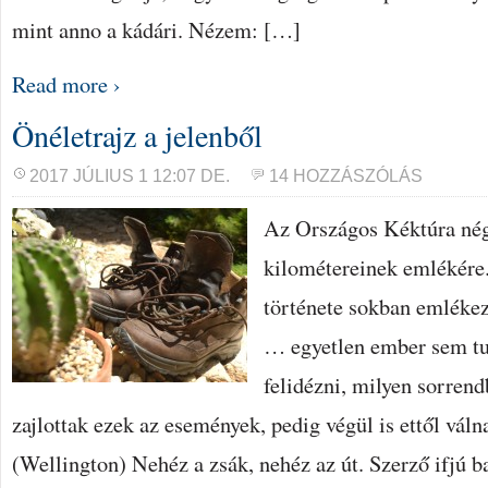
mint anno a kádári. Nézem: […]
Read more ›
Önéletrajz a jelenből
2017 JÚLIUS 1 12:07 DE.
14 HOZZÁSZÓLÁS
Az Országos Kéktúra nég
kilométereinek emlékére
története sokban emlékezt
… egyetlen ember sem tu
felidézni, milyen sorren
zajlottak ezek az események, pedig végül is ettől váln
(Wellington) Nehéz a zsák, nehéz az út. Szerző ifjú b