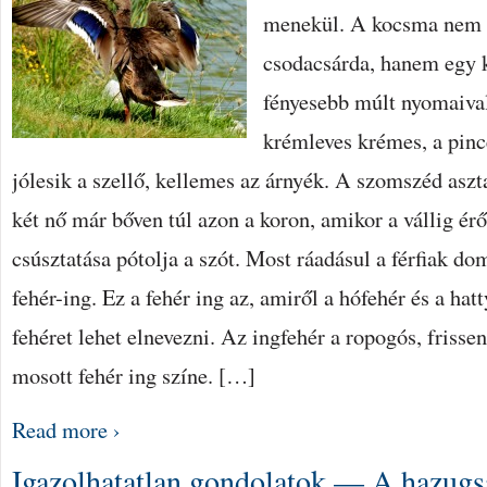
menekül. A kocsma nem 
csodacsárda, hanem egy 
fényesebb múlt nyomaival
krémleves krémes, a pincé
jólesik a szellő, kellemes az árnyék. A szomszéd asz
két nő már bőven túl azon a koron, amikor a vállig ér
csúsztatása pótolja a szót. Most ráadásul a férfiak d
fehér-ing. Ez a fehér ing az, amiről a hófehér és a ha
fehéret lehet elnevezni. Az ingfehér a ropogós, frisse
mosott fehér ing színe. […]
Read more ›
Igazolhatatlan gondolatok — A hazugs