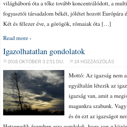
világháború óta a tőke tovább koncentrálódott, a mult
fogyasztói társadalom békét, jólétet hozott Európára é
Két és félezer éve, a görögök, rómaiak óta […]
Read more ›
Igazolhatatlan gondolatok
2016 OKTÓBER 3 2:51 DU.
24 HOZZÁSZÓLÁS
Mottó: Az igazság nem a 
egyáltalán létezik az iga
igazság van, amit a megi
magunkra szabunk. Vagyi
és én ezt az igazságot 
Hetvenedik évemben arra gondolok, hogy van-e közöm