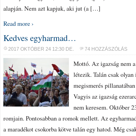
alapján. Nem azt kapjuk, aki jut (a […]
Read more ›
Kedves egyharmad…
2017 OKTÓBER 24 12:30 DE.
74 HOZZÁSZÓLÁS
Mottó. Az igazság nem a 
létezik. Talán csak olyan
megismerés pillanatában
Vagyis az igazság ezerarc
nem keresem. Október 2
romjain. Pontosabban a romok mellett. Az egyharmadb
a maradékot csokorba kötve talán egy hatod. Még csa