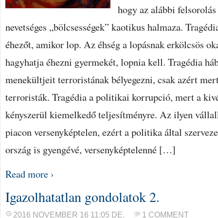
hogy az alábbi felsorolá
nevetséges „bölcsességek” kaotikus halmaza. Tragédi
éhezőt, amikor lop. Az éhség a lopásnak erkölcsös ok
hagyhatja éhezni gyermekét, lopnia kell. Tragédia há
menekültjeit terroristának bélyegezni, csak azért me
terroristák. Tragédia a politikai korrupció, mert a ki
kényszerül kiemelkedő teljesítményre. Az ilyen válla
piacon versenyképtelen, ezért a politika által szerveze
ország is gyengévé, versenyképtelenné […]
Read more ›
Igazolhatatlan gondolatok 2.
2016 NOVEMBER 16 11:05 DE.
1 COMMENT