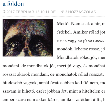
a földön
2017 FEBRUÁR 13 10:11 DE.
3 HOZZÁSZÓLÁS
Mottó: Nem csak a hír, m
érdekel. Amikor rólad jó
rossz vagy se jó se rossz
mondok, lehetsz rossz, jó
Mondhatok rólad jót, mer
mondani, de mondhatok jót, mert jó vagy, és mondhat
rosszat akarok mondani, de mondhatok rólad rosszat,
hitelesebb vagyok, annál óvatosabban kell ítélnem, me
szavam is hihető, ezért jobban árt, mint a hiteltelen 
ember szava nem akkor káros, amikor valótlant állít,