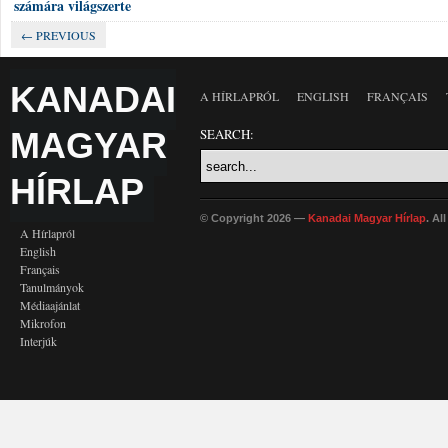
számára világszerte
← PREVIOUS
KANADAI
A HÍRLAPRÓL
ENGLISH
FRANÇAIS
MAGYAR
SEARCH:
HÍRLAP
© Copyright 2026 —
Kanadai Magyar Hírlap
. Al
A Hírlapról
English
Français
Tanulmányok
Médiaajánlat
Mikrofon
Interjúk