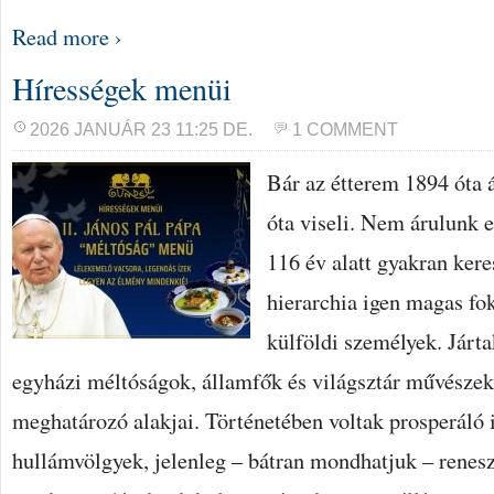
Read more ›
Hírességek menüi
2026 JANUÁR 23 11:25 DE.
1 COMMENT
Bár az étterem 1894 óta á
óta viseli. Nem árulunk el
116 év alatt gyakran kere
hierarchia igen magas fok
külföldi személyek. Járta
egyházi méltóságok, államfők és világsztár művészek,
meghatározó alakjai. Történetében voltak prosperáló 
hullámvölgyek, jelenleg – bátran mondhatjuk – renesz