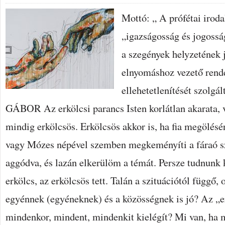
Mottó: „ A prófétai irod
„igazságosság és jogossá
a szegények helyzetének j
elnyomáshoz vezető rend
ellehetetlenítését szol
GÁBOR Az erkölcsi parancs Isten korlátlan akarata, v
mindig erkölcsös. Erkölcsös akkor is, ha fia megölés
vagy Mózes népével szemben megkeményíti a fáraó 
aggódva, és lazán elkerülöm a témát. Persze tudnunk 
erkölcs, az erkölcsös tett. Talán a szituációtól függő,
egyénnek (egyéneknek) és a közösségnek is jó? Az „er
mindenkor, mindent, mindenkit kielégít? Mi van, ha 