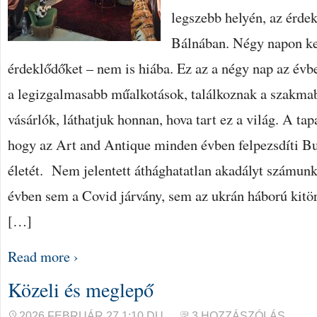
legszebb helyén, az érdek
Bálnában. Négy napon ker
érdeklődőket – nem is hiába. Ez az a négy nap az évb
a legizgalmasabb műalkotások, találkoznak a szakmabe
vásárlók, láthatjuk honnan, hova tart ez a világ. A tap
hogy az Art and Antique minden évben felpezsdíti B
életét. Nem jelentett áthághatatlan akadályt számunk
évben sem a Covid járvány, sem az ukrán háború kitör
[…]
Read more ›
Közeli és meglepő
2026 FEBRUÁR 27 1:10 DU.
3 HOZZÁSZÓLÁS