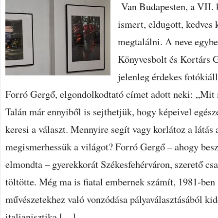
Van Budapesten, a VII. k
ismert, eldugott, kedves 
megtalálni. A neve egybe
Könyvesbolt és Kortárs G
jelenleg érdekes fotókiáll
Forró Gergő, elgondolkodtató címet adott neki: „Mit n
Talán már ennyiből is sejthetjük, hogy képeivel egés
keresi a választ. Mennyire segít vagy korlátoz a látás
megismerhessük a világot? Forró Gergő – ahogy besz
elmondta – gyerekkorát Székesfehérváron, szerető csa
töltötte. Még ma is fiatal embernek számít, 1981-ben 
művészetekhez való vonzódása pályaválasztásából kide
italianisztika […]