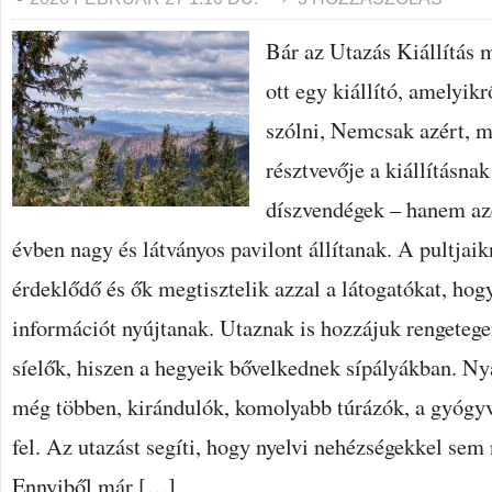
Bár az Utazás Kiállítás m
ott egy kiállító, amelyik
szólni, Nemcsak azért, m
résztvevője a kiállításnak
díszvendégek – hanem az
évben nagy és látványos pavilont állítanak. A pultjai
érdeklődő és ők megtisztelik azzal a látogatókat, hog
információt nyújtanak. Utaznak is hozzájuk rengetege
síelők, hiszen a hegyeik bővelkednek sípályákban. Nyá
még többen, kirándulók, komolyabb túrázók, a gyógyv
fel. Az utazást segíti, hogy nyelvi nehézségekkel sem
Ennyiből már […]