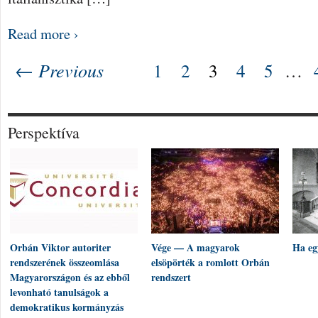
Read more ›
← Previous
1
2
3
4
5
…
Perspektíva
Orbán Viktor autoriter
Vége — A magyarok
Ha eg
rendszerének összeomlása
elsöpörték a romlott Orbán
Magyarországon és az ebből
rendszert
levonható tanulságok a
demokratikus kormányzás