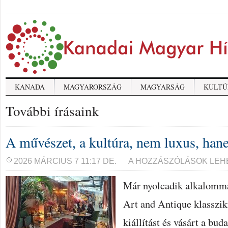
KANADA
MAGYARORSZÁG
MAGYARSÁG
KULTÚ
További írásaink
A művészet, a kultúra, nem luxus, han
A
2026 MÁRCIUS 7 11:17 DE.
A HOZZÁSZÓLÁSOK LEH
MŰVÉSZET,
A
Már nyolcadik alkalomma
KULTÚRA,
NEM
LUXUS,
Art and Antique klasszik
HANEM
SZÜKSÉGLET
kiállítást és vásárt a bu
BEJEGYZÉSHEZ