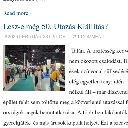
Read more ›
Lesz-e még 50. Utazás Kiállítás?
2026 FEBRUÁR 23 6:51 DE.
1 COMMENT
Talán. A tisztesség kedv
nem okozott csalódást. Il
évek színvonal süllyedés
elég egyetlen tény: idén 
nélkül áll – már díszven
épület felét sem töltötte meg a közvetlenül utazással 
országok cégek bemutatkozása. A többiben lakóautók, 
gyerekjáték- és más árusok kaptak helyet. Ezt a szerv