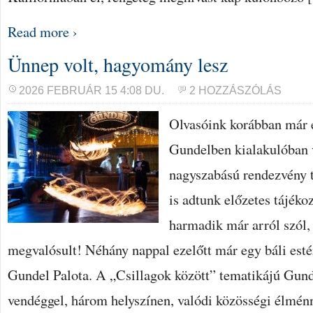
Read more ›
Ünnep volt, hagyomány lesz
2026 FEBRUÁR 15 4:08 DU.
2 HOZZÁSZÓLÁS
Olvasóink korábban már é
Gundelben kialakulóban 
nagyszabású rendezvény t
is adtunk előzetes tájékoz
harmadik már arról szól,
megvalósult! Néhány nappal ezelőtt már egy báli esté
Gundel Palota. A „Csillagok között” tematikájú Gunde
vendéggel, három helyszínen, valódi közösségi élménn