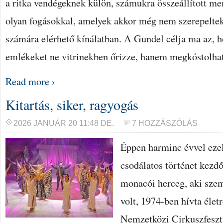
a ritka vendégeknek külön, számukra összeállított me
olyan fogásokkal, amelyek akkor még nem szerepelte
számára elérhető kínálatban. A Gundel célja ma az, h
emlékeket ne vitrinekben őrizze, hanem megkóstolha
Read more ›
Kitartás, siker, ragyogás
2026 JANUÁR 20 11:48 DE.
7 HOZZÁSZÓLÁS
Éppen harminc évvel ezel
csodálatos történet kezdő
monacói herceg, aki szen
volt, 1974-ben hívta élet
Nemzetközi Cirkuszfeszt