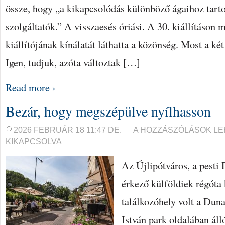
össze, hogy „a kikapcsolódás különböző ágaihoz tart
szolgáltatók.” A visszaesés óriási. A 30. kiállításon
kiállítójának kínálatát láthatta a közönség. Most a ké
Igen, tudjuk, azóta változtak […]
Read more ›
Bezár, hogy megszépülve nyílhasson
BEZÁR,
2026 FEBRUÁR 18 11:47 DE.
A HOZZÁSZÓLÁSOK L
HOGY
KIKAPCSOLVA
MEGSZÉPÜLVE
NYÍLHASSON
BEJEGYZÉSHEZ
Az Újlipótváros, a pesti 
érkező külföldiek régóta 
találkozóhely volt a Dun
István park oldalában áll