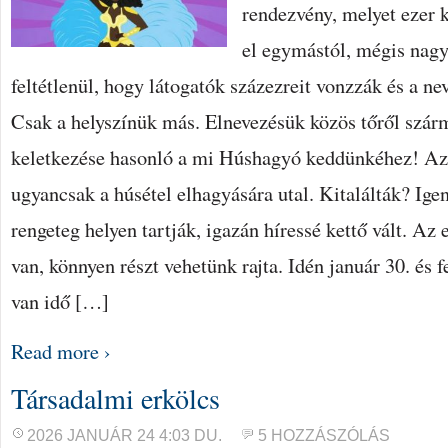
rendezvény, melyet ezer 
el egymástól, mégis nag
feltétlenül, hogy látogatók százezreit vonzzák és a ne
Csak a helyszínük más. Elnevezésük közös tőről szár
keletkezése hasonló a mi Húshagyó keddünkéhez! Az 
ugyancsak a húsétel elhagyására utal. Kitalálták? Ige
rengeteg helyen tartják, igazán híressé kettő vált. Az
van, könnyen részt vehetünk rajta. Idén január 30. és fe
van idő […]
Read more ›
Társadalmi erkölcs
2026 JANUÁR 24 4:03 DU.
5 HOZZÁSZÓLÁS