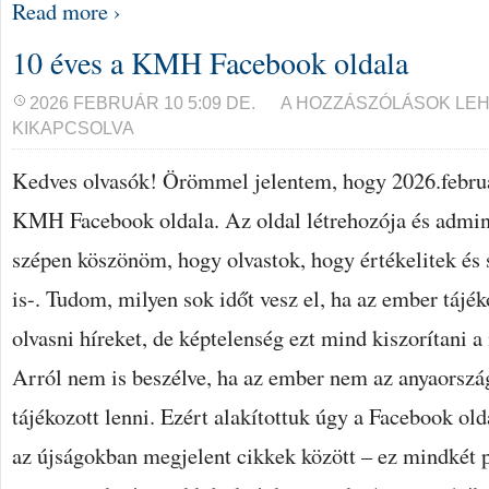
Read more ›
10 éves a KMH Facebook oldala
10
2026 FEBRUÁR 10 5:09 DE.
A HOZZÁSZÓLÁSOK LE
ÉVES
KIKAPCSOLVA
A
KMH
FACEBOOK
Kedves olvasók! Örömmel jelentem, hogy 2026.február
OLDALA
BEJEGYZÉSHEZ
KMH Facebook oldala. Az oldal létrehozója és admi
szépen köszönöm, hogy olvastok, hogy értékelitek és s
is-. Tudom, milyen sok időt vesz el, ha az ember tájék
olvasni híreket, de képtelenség ezt mind kiszorítani 
Arról nem is beszélve, ha az ember nem az anyaország
tájékozott lenni. Ezért alakítottuk úgy a Facebook ol
az újságokban megjelent cikkek között – ez mindkét po