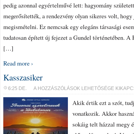
pedig azonnal egyértelművé lett: hagyomány születet
megerősítették, a rendezvény olyan sikeres volt, hogy
megismételni. Ez nemcsak egy elegáns társasági ese
tudatosan épített új fejezet a Gundel történetében. A
[…]
Read more ›
Kasszasiker
KASSZASIKER
6:25 DE.
A HOZZÁSZÓLÁSOK LEHETŐSÉGE KIKAPC
BEJEGYZÉSHEZ
Akik értik ezt a szót, tud
vonatkozik. Akkor haszná
sokáig telt házzal megy é