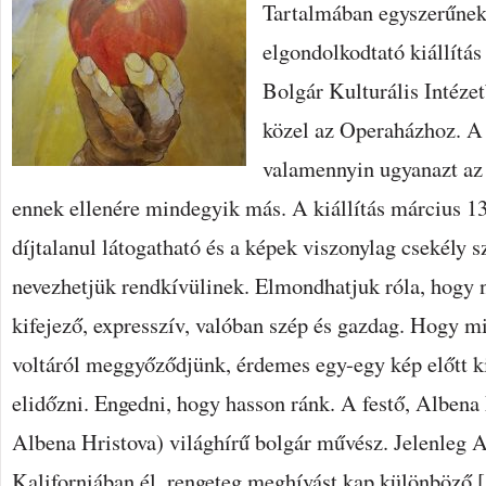
Tartalmában egyszerűnek
elgondolkodtató kiállítás
Bolgár Kulturális Intéze
közel az Operaházhoz. A
valamennyin ugyanazt az 
ennek ellenére mindegyik más. A kiállítás március 13-
díjtalanul látogatható és a képek viszonylag csekély 
nevezhetjük rendkívülinek. Elmondhatjuk róla, hogy 
kifejező, expresszív, valóban szép és gazdag. Hogy m
voltáról meggyőződjünk, érdemes egy-egy kép előtt k
elidőzni. Engedni, hogy hasson ránk. A festő, Albena
Albena Hristova) világhírű bolgár művész. Jelenleg
Kaliforniában él, rengeteg meghívást kap különböző