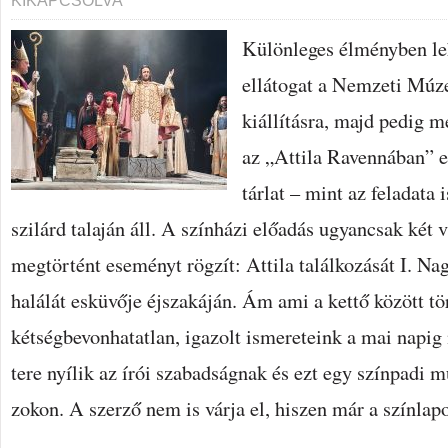
KIKAPCSOLVA
A
SZERETET
GYŐZ
Különleges élményben leh
BEJEGYZÉSHEZ
ellátogat a Nemzeti Múz
kiállításra, majd pedig 
az „Attila Ravennában” 
tárlat – mint az feladata 
szilárd talaján áll. A színházi előadás ugyancsak két v
megtörtént eseményt rögzít: Attila találkozását I. Na
halálát esküvője éjszakáján. Ám ami a kettő között tör
kétségbevonhatatlan, igazolt ismereteink a mai napig n
tere nyílik az írói szabadságnak és ezt egy színpadi 
zokon. A szerző nem is várja el, hiszen már a színlap