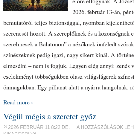
előre elfogynak. A Józse
2026. február 13-án, pént
bemutatóról teljes biztonsággal, nyomban kijelenthet
szerencsét hozott. A szereplőknek és a közönségnek 
szerelmesek a Balatonon” a nézőknek önfeledt szórako
színészeknek pedig igazi, nagy sikert kínál. A történe
elmesélni – nem is fogjuk. Legyen elég annyi: zenés v
cselekményt többségükben olasz világslágerek színes
önmagukban. Egy pillanat alatt a nyárra hangolnak, r
Read more ›
Végül mégis a szeretet győz
VÉGÜL
2026 FEBRUÁR 11 8:22 DE.
A HOZZÁSZÓLÁSOK LE
MÉGIS