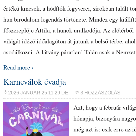
értékű kincsek, a hódítók fegyverei, sírokban talált to
hun birodalom legendás története. Mindez egy kiállí
főszereplője Attila, a hunok uralkodója. Az előtérből 
világát idéző időalagúton át jutunk a belső térbe, ah
csodálkozni. A látvány páratlan! Talán csak a Nemze
Read more ›
Karneválok évadja
2026 JANUÁR 25 11:29 DE.
3 HOZZÁSZÓLÁS
Azt, hogy a február vilá
hónapja, bizonyára nagyo
még azt is: esik erre az i