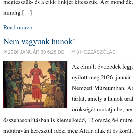
megtesszük- és a cikk linkjét kitesszük. Azt mondják
mindig […]
Read more ›
Nem vagyunk hunok!
2026 JANUÁR 30 6:28 DE.
8 HOZZÁSZÓLÁS
Az elmúlt évtizedek legje
nyílott meg 2026. január
Nemzeti Múzeumban. Az 
tárlat, amely a hunok ur
örökségét mutatja be, ne
összehasonlításban is kiemelkedő, 13 ország 64 mú
műtárgyán keresztül idézi meg Attila alakját és korát