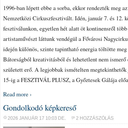
1996-ban lépett ebbe a sorba, ekkor rendezték meg az
Nemzetközi Cirkuszfesztivált. Idén, január 7. és 12. k
fesztiválunkon, egyetlen hét alatt öt kontinensről töb
artistaművészt láttunk vendégül a Fővárosi Nagycirku
idején különös, szinte tapintható energia töltötte meg
Bátorságból kreativitásból és lehetetlent nem ismerő
született erő. A legjobbak ismételten megtekinthetők
15-ig a FESZTIVÁL PLUSZ, a Győztesek Gálája előa
Read more ›
Gondolkodó képkereső
2026 JANUÁR 17 10:03 DE.
2 HOZZÁSZÓLÁS