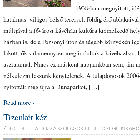
1938-ban megnyitott, idé
hatalmas, világos belső tereivel, földig érő ablakaiva
múltjával a fővárosi kávéházi kultúra kiemelkedő hely
házban is, de a Pozsonyi úton és tágabb környékén ig
lakott, ők valamennyien megfordultak a kávéházban, h
asztalainál. Nincs ez másként napjainkban sem, ám m
nélkülözni leszünk kénytelenek. A tulajdonosok 2006-b
nyitották meg újra a Dunaparkot, […]
Read more ›
Tizenkét kéz
TIZENKÉT
9:01 DE.
A HOZZÁSZÓLÁSOK LEHETŐSÉGE KIKAPC
KÉZ
BEJEGYZÉSHEZ