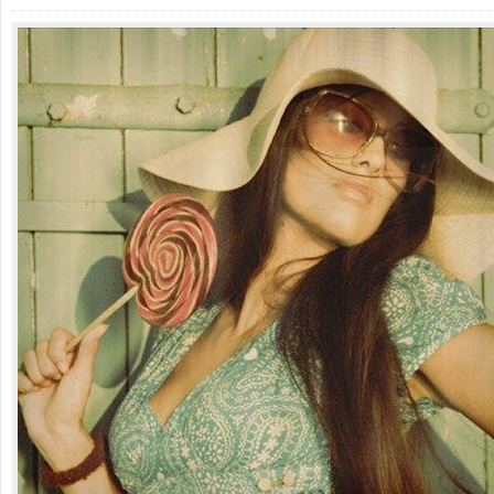
–
MŰVÉSZPORTRÉ
VIKTÓRIA
KUDRAT
SINGH
ÉNEKESNŐVEL
BEJEGYZÉSHEZ