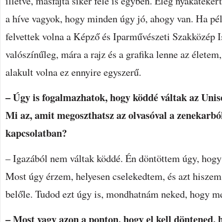
illetve, másfajta siker felé is egyben. Elég nyakateker
a híve vagyok, hogy minden úgy jó, ahogy van. Ha pél
felvettek volna a Képző és Iparművészeti Szakközép I
valószínűleg, mára a rajz és a grafika lenne az élet
alakult volna ez ennyire egyszerű.
– Úgy is fogalmazhatok, hogy köddé váltak az Unis
Mi az, amit megoszthatsz az olvasóval a zenekarból
kapcsolatban?
– Igazából nem váltak köddé. Én döntöttem úgy, hogy
Most úgy érzem, helyesen cselekedtem, és azt hiszem
belőle. Tudod ezt úgy is, mondhatnám neked, hogy me
– Most vagy azon a ponton, hogy el kell döntened,