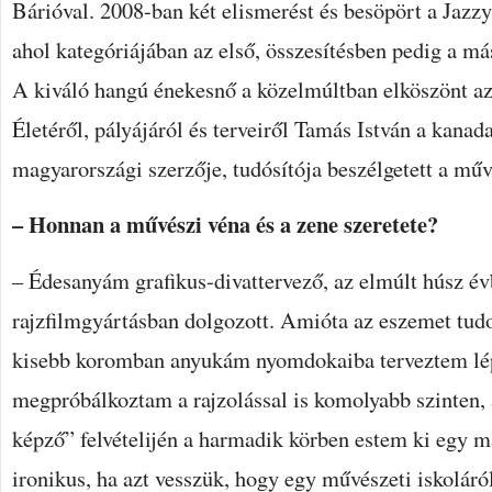
Bárióval. 2008-ban két elismerést és besöpört a Jazz
ahol kategóriájában az első, összesítésben pedig a más
A kiváló hangú énekesnő a közelmúltban elköszönt a
Életéről, pályájáról és terveiről Tamás István a kana
magyarországi szerzője, tudósítója beszélgetett a műv
– Honnan a művészi véna és a zene szeretete?
– Édesanyám grafikus-divattervező, az elmúlt húsz év
rajzfilmgyártásban dolgozott. Amióta az eszemet tud
kisebb koromban anyukám nyomdokaiba terveztem lép
megpróbálkoztam a rajzolással is komolyabb szinten, 
képző” felvételijén a harmadik körben estem ki egy m
ironikus, ha azt vesszük, hogy egy művészeti iskoláró