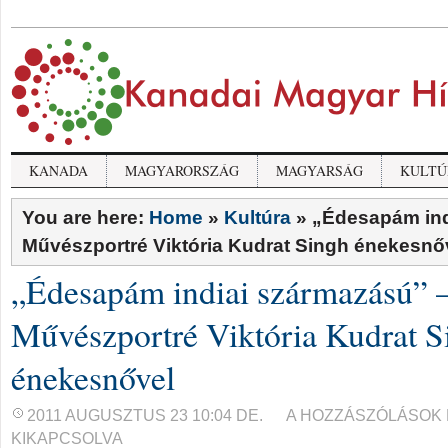
KANADA
MAGYARORSZÁG
MAGYARSÁG
KULTÚ
You are here:
Home
»
Kultúra
»
„Édesapám ind
Művészportré Viktória Kudrat Singh énekesnő
„Édesapám indiai származású” 
Művészportré Viktória Kudrat S
énekesnővel
„ÉDESAPÁM
2011 AUGUSZTUS 23 10:04 DE.
A HOZZÁSZÓLÁSOK
INDIAI
KIKAPCSOLVA
SZÁRMAZÁSÚ”