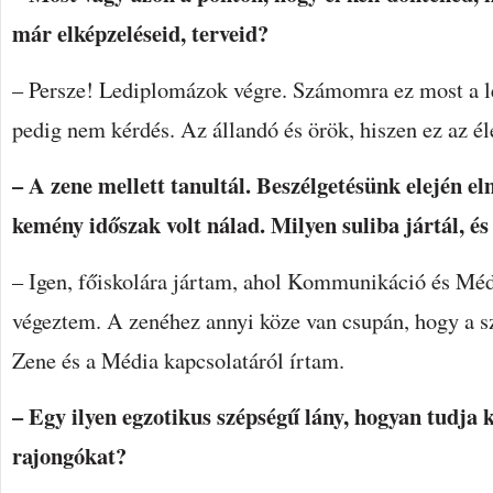
már elképzeléseid, terveid?
– Persze! Lediplomázok végre. Számomra ez most a l
pedig nem kérdés. Az állandó és örök, hiszen ez az 
– A zene mellett tanultál. Beszélgetésünk elején e
kemény időszak volt nálad. Milyen suliba jártál, és
– Igen, főiskolára jártam, ahol Kommunikáció és M
végeztem. A zenéhez annyi köze van csupán, hogy a 
Zene és a Média kapcsolatáról írtam.
– Egy ilyen egzotikus szépségű lány, hogyan tudja k
rajongókat?