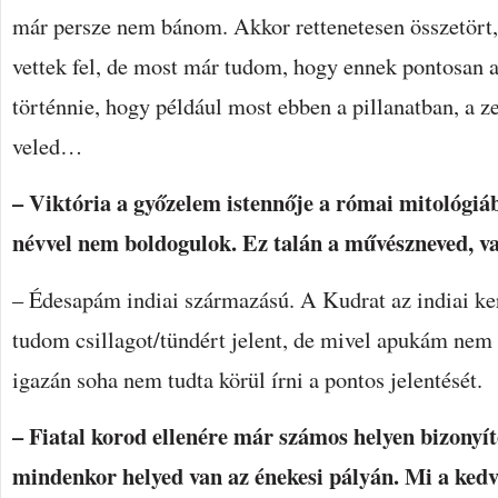
már persze nem bánom. Akkor rettenetesen összetört,
vettek fel, de most már tudom, hogy ennek pontosan az
történnie, hogy például most ebben a pillanatban, a z
veled…
– Viktória a győzelem istennője a római mitológiá
névvel nem boldogulok. Ez talán a művészneved, va
– Édesapám indiai származású. A Kudrat az indiai ke
tudom csillagot/tündért jelent, de mivel apukám nem 
igazán soha nem tudta körül írni a pontos jelentését.
– Fiatal korod ellenére már számos helyen bizonyít
mindenkor helyed van az énekesi pályán. Mi a kedv