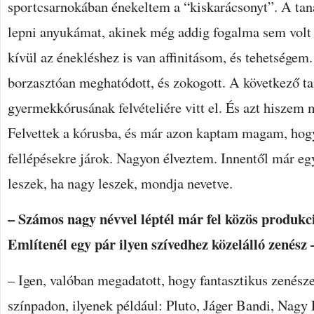
sportcsarnokában énekeltem a “kiskarácsonyt”. A ta
lepni anyukámat, akinek még addig fogalma sem volt 
kívül az énekléshez is van affinitásom, és tehetsége
borzasztóan meghatódott, és zokogott. A következő t
gyermekkórusának felvételiére vitt el. És azt hiszem m
Felvettek a kórusba, és már azon kaptam magam, hog
fellépésekre járok. Nagyon élveztem. Innentől már eg
leszek, ha nagy leszek, mondja nevetve.
– Számos nagy névvel léptél már fel közös produkc
Említenél egy pár ilyen szívedhez közelálló zenész 
– Igen, valóban megadatott, hogy fantasztikus zenész
színpadon, ilyenek például: Pluto, Jáger Bandi, Nagy