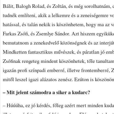
Bálit, Balogh Rolad, és Zoltán, és még sorolhatnám, d
tudnék említeni, akik a lelkemre és a zeneiségemre v
hatással, és talán nekik is köszönhetem, hogy ma az v
Farkas Zsófi, és Zsemlye Sándor. Azt hiszem egyiküke
bemutatnom a zenekedvelő közönségnek és az interjú
Mindketten fantasztikus művészek, és páratlan jó emb
Zsófinak rengeteg mindent köszönhetek, tőle tanultam
igazán profi színpadi emberré, illetve frontemberré, 
mitől leszel igazi alázatos zenész. Ezúton is köszönö
– Mit jelent számodra a siker a kudarc?
– Húúúha, ez jó kérdés, főleg azért mert minden kuda