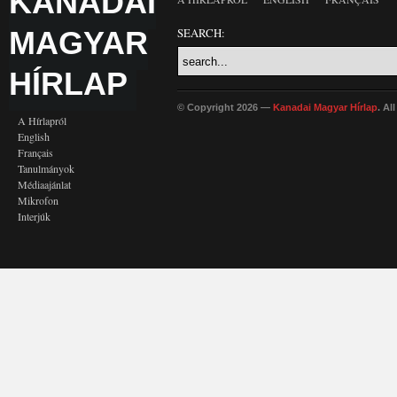
KANADAI
MAGYAR
SEARCH:
HÍRLAP
© Copyright 2026 —
Kanadai Magyar Hírlap
. Al
A Hírlapról
English
Français
Tanulmányok
Médiaajánlat
Mikrofon
Interjúk