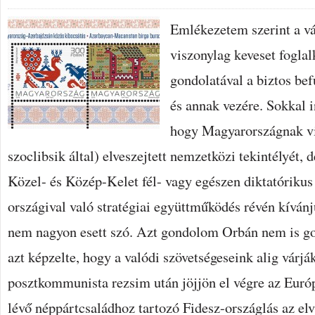
Emlékezetem szerint a vá
viszonylag keveset foglalk
gondolatával a biztos be
és annak vezére. Sokkal 
hogy Magyarországnak vis
szoclibsik által) elveszejtett nemzetközi tekintélyét, d
Közel- és Közép-Kelet fél- vagy egészen diktatóriku
országival való stratégiai együttműködés révén kíván
nem nagyon esett szó. Azt gondolom Orbán nem is go
azt képzelte, hogy a valódi szövetségeseink alig várjá
posztkommunista rezsim után jöjjön el végre az Euró
lévő néppártcsaládhoz tartozó Fidesz-országlás az elv