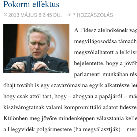
Pokorni effektus
2013 MÁJUS 6 2:45 DU.
7 HOZZÁSZÓLÁS
A Fidesz alelnökének vag
megvilágosodása támadha
megszólalhatott a lelkiis
bejelentette, hogy a jöv
parlamenti munkában rés
óhajt tovább is egy szavazómasina egyik alkatrésze len
hogy csak attól tart, hogy – ahogyan a papájáról – más
kiszivárogtatnak valami kompromittáló adatot fidesze
Különben meg jövőre mindenképpen választania kelle
a Hegyvidék polgármestere (ha megválasztják) – mer