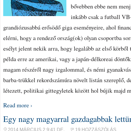
bővebben ebbe nem menj
inkább csak a futball V
grandiózusabbá erősödő giga eseményeire, ahol financ
elérni, hogy a rendező ország(ok) olyan csoportba so
esélyt jelent nekik arra, hogy legalább az első körből
példa erre az amerikai, vagy a japán-délkoreai döntő
magam részéről nagy izgalommal, és némi gyanakváss
barba-trükkel rekordszámúra növelt listán szereplő, 
létezett, politikai gittegyletek között hol bújik majd
Read more ›
Egy nagy magyarral gazdagabbak lettü
2014 MÁRCIUS 2 9:41 DE.
19 HOZZÁSZÓLÁS