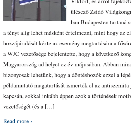
Viktort, és arról tájékoz
ülésező Zsidó Világkong
ban Budapesten tartaná so
a tényt alig lehet másként értelmezni, mint hogy az 
hozzájárulását kérte az esemény megtartására a fővár
a WJC vezetősége bejelentette, hogy a következő kon
Magyarország ad helyet ez év májusában. Abban min
bizonyosak lehetünk, hogy a döntéshozók ezzel a lép
példamutató magatartását ismerték el az antiszemita 
kapcsán, sokkal inkább éppen azok a történések moti
vezetőségét (és a […]
Read more ›