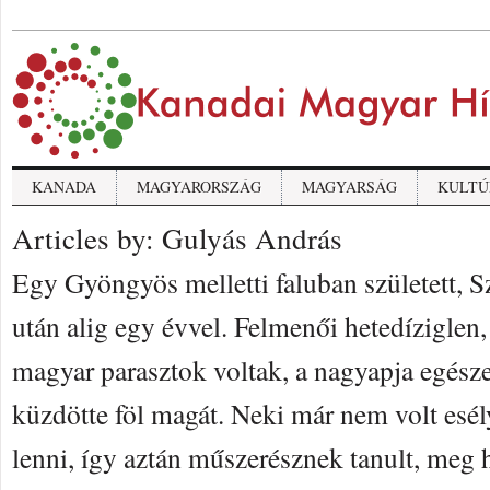
KANADA
MAGYARORSZÁG
MAGYARSÁG
KULTÚ
Articles by: Gulyás András
Egy Gyöngyös melletti faluban született, Sz
után alig egy évvel. Felmenői hetedíziglen,
magyar parasztok voltak, a nagyapja egész
küzdötte föl magát. Neki már nem volt esé
lenni, így aztán műszerésznek tanult, meg 