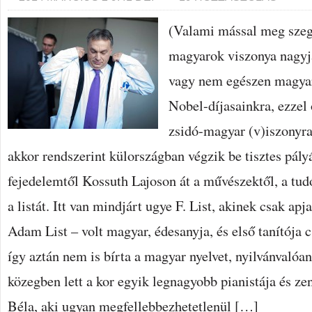
(Valami mással meg szeg
magyarok viszonya nagyj
vagy nem egészen magyar
Nobel-díjasainkra, ezzel
zsidó-magyar (v)iszonyra
akkor rendszerint külországban végzik be tisztes pály
fejedelemtől Kossuth Lajoson át a művészektől, a tud
a listát. Itt van mindjárt ugye F. List, akinek csak ap
Adam List – volt magyar, édesanyja, és első tanítója 
így aztán nem is bírta a magyar nyelvet, nyilvánvaló
közegben lett a kor egyik legnagyobb pianistája és ze
Béla, aki ugyan megfellebbezhetetlenül […]