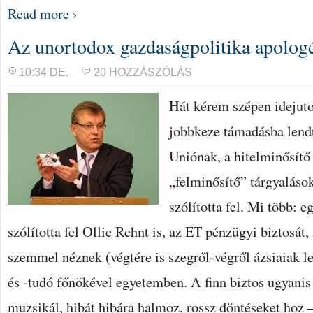
Read more ›
Az unortodox gazdaságpolitika apologé
10:34 DE.
20 HOZZÁSZÓLÁS
Hát kérem szépen idejut
jobbkeze támadásba lendül
Uniónak, a hitelminősítő
„felminősítő” tárgyalás
szólította fel. Mi több: 
szólította fel Ollie Rehnt is, az ET pénzügyi biztosát,
szemmel néznek (végtére is szegről-végről ázsiaiak 
és -tudó főnökével egyetemben. A finn biztos ugyanis
muzsikál, hibát hibára halmoz, rossz döntéseket hoz