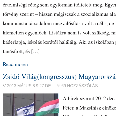
értelmiségi réteg sem egyformán ítéltetett meg. Egye
törvény szerint – hiszen mégiscsak a szocializmus alap
kommunsta társadalom megvalósítása volt a cél -, de 
kiemelten egyenlőek. Listákra nem is volt szükség, m
káderlapja, iskolás korától haláláig. Aki az iskolában
tanúsított, és […]
Read more ›
Zsidó Világ(kongresszus) Magyarorsz
2013 MÁJUS 8 9:27 DE.
69 HOZZÁSZÓLÁS
A hírek szerint 2012 de
Péter, a Mazsihisz elnök