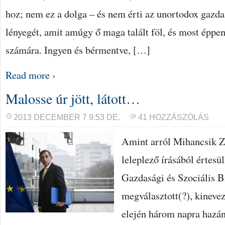
hoz; nem ez a dolga – és nem érti az unortodox gazda
lényegét, amit amúgy ő maga talált föl, és most éppen
számára. Ingyen és bérmentve, […]
Read more ›
Malosse úr jött, látott…
2013 DECEMBER 7 9:53 DE.
41 HOZZÁSZÓLÁS
Amint arról Mihancsik Z
leleplező írásából értesü
Gazdasági és Szociális B
megválasztott(?), kineve
elején három napra hazán