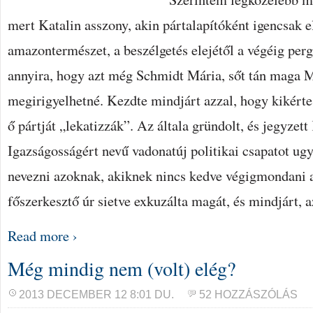
mert Katalin asszony, akin pártalapítóként igencsak 
amazontermészet, a beszélgetés elejétől a végéig pergő
annyira, hogy azt még Schmidt Mária, sőt tán maga M
megirigyelhetné. Kezdte mindjárt azzal, hogy kikért
ő pártját „lekatizzák”. Az általa gründolt, és jegyzet
Igazságosságért nevű vadonatúj politikai csapatot ugy
nevezni azoknak, akiknek nincs kedve végigmondani a
főszerkesztő úr sietve exkuzálta magát, és mindjárt, 
Read more ›
Még mindig nem (volt) elég?
2013 DECEMBER 12 8:01 DU.
52 HOZZÁSZÓLÁS