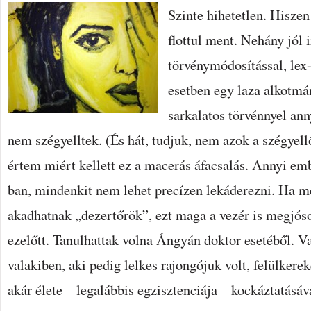
Szinte hihetetlen. Hisze
flottul ment. Nehány jól 
törvénymódosítással, lex-
esetben egy laza alkotmá
sarkalatos törvénnyel ann
nem szégyelltek. (És hát, tudjuk, nem azok a szégyell
értem miért kellett ez a macerás áfacsalás. Annyi e
ban, mindenkit nem lehet precízen lekáderezni. Ha m
akadhatnak „dezertőrök”, ezt maga a vezér is megjós
ezelőtt. Tanulhattak volna Ángyán doktor esetéből. V
valakiben, aki pedig lelkes rajongójuk volt, felülkerek
akár élete – legalábbis egzisztenciája – kockáztatásáv