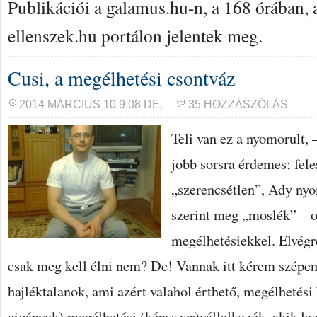
Publikációi a galamus.hu-n, a 168 órában,
ellenszek.hu portálon jelentek meg.
Cusi, a megélhetési csontváz
2014 MÁRCIUS 10 9:08 DE.
35 HOZZÁSZÓLÁS
Teli van ez a nyomorult,
jobb sorsra érdemes; fel
„szerencsétlen”, Ady nyo
szerint meg „moslék” – o
megélhetésiekkel. Elvégr
csak meg kell élni nem? De! Vannak itt kérem szépen
hajléktalanok, ami azért valahol érthető, megélhetési
cigányok) megélhetési (kényszer)vállalkozók, akik le