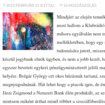
2013 FEBRUÁR 21 9:17 DU.
14 HOZZÁSZÓLÁS
Mindjárt az elején tennék
most hallom a Klubrádió
műsora egyáltalán nem m
mellékletében, hogy egy 
tudomására jutott, misze
készül jegybank elnök ügyben, és nem a jobb kezét, h
egyszer bevetett egykori pénzügyminiszterét jelöli 
helyére. Bolgár György ezt okos húzásnak tartaná, sze
megnyugodnának. Hát lehet hogy a piacok igen, de én
Járai Zsigmond a Nemzeti Bank élén produkált, az s
mintsem miként árthat minél többet a szociálliberáli