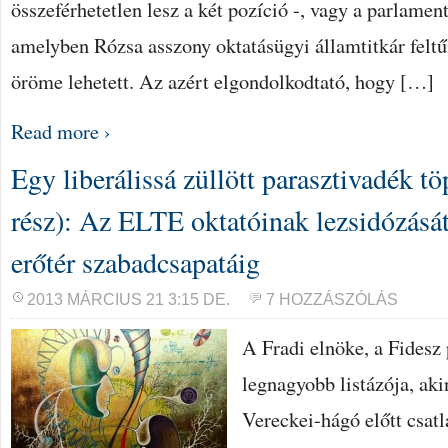
összeférhetetlen lesz a két pozíció -, vagy a parlamen
amelyben Rózsa asszony oktatásügyi államtitkár feltű
öröme lehetett. Az azért elgondolkodtató, hogy […]
Read more ›
Egy liberálissá züllött parasztivadék tö
rész): Az ELTE oktatóinak lezsidózásátó
erőtér szabadcsapatáig
2013 MÁRCIUS 21 3:15 DE.
7 HOZZÁSZÓLÁS
A Fradi elnöke, a Fidesz 
legnagyobb listázója, aki
Vereckei-hágó előtt csatl