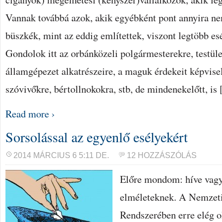
Vannak továbbá azok, akik egyébként pont annyira n
büszkék, mint az eddig említettek, viszont legtöbb es
Gondolok itt az orbánközeli polgármesterekre, testüle
államgépezet alkatrészeire, a maguk érdekeit képvise
szóvivőkre, bértollnokokra, stb, de mindenekelőtt, is
Read more ›
Sorsolással az egyenlő esélyekért
2014 MÁRCIUS 6 5:11 DE.
12 HOZZÁSZÓLÁS
Előre mondom: híve vagy
elméleteknek. A Nemzet
Rendszerében erre elég o