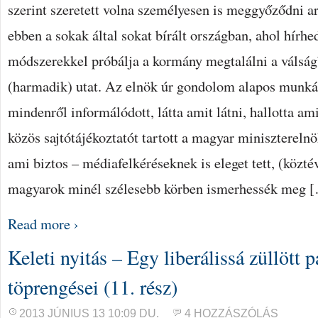
szerint szeretett volna személyesen is meggyőződni ar
ebben a sokak által sokat bírált országban, ahol hírh
módszerekkel próbálja a kormány megtalálni a válság
(harmadik) utat. Az elnök úr gondolom alapos munkát
mindenről informálódott, látta amit látni, hallotta ami
közös sajtótájékoztatót tartott a magyar minisztereln
ami biztos – médiafelkéréseknek is eleget tett, (közté
magyarok minél szélesebb körben ismerhessék meg 
Read more ›
Keleti nyitás – Egy liberálissá züllött 
töprengései (11. rész)
2013 JÚNIUS 13 10:09 DU.
4 HOZZÁSZÓLÁS