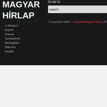
MAGYAR
SEARCH:
HÍRLAP
© Copyright 2026 —
Kanadai Magyar Hírlap
. Al
A Hírlapról
English
Français
Tanulmányok
Médiaajánlat
Mikrofon
Interjúk