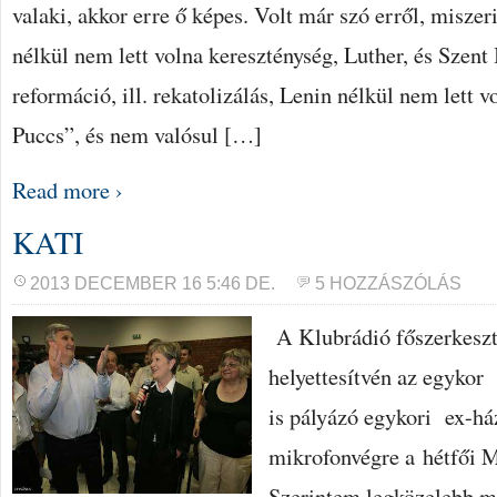
valaki, akkor erre ő képes. Volt már szó erről, miszer
nélkül nem lett volna kereszténység, Luther, és Szent
reformáció, ill. rekatolizálás, Lenin nélkül nem lett
Puccs”, és nem valósul […]
Read more ›
KATI
2013 DECEMBER 16 5:46 DE.
5 HOZZÁSZÓLÁS
A Klubrádió főszerkeszt
helyettesítvén az egykor
is pályázó egykori ex-há
mikrofonvégre a hétfői 
Szerintem legközelebb me