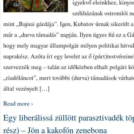
igyekvő eleinkhez, kinyo
székházának ostromlói n
mint „Bajnai gárdája”. Igen, Kubatov úrnak sikerült a
már a „durva támadás” napján. Ilyen ügyes fiú ez a Gáb
hogy mely magyar állampolgár milyen politikai hitval
naprakész. Azóta írt egy levelet az ő (párt)testvérein
szervezzék meg – talán az időközben elhalt polgári k
„riadóláncot”, mert további (durva) támadások várha
által vezényelt […]
Read more ›
Egy liberálissá züllött parasztivadék tö
rész) – Jön a kakofón zenebona