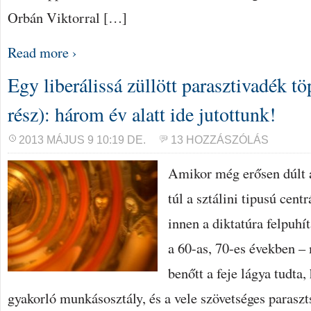
Orbán Viktorral […]
Read more ›
Egy liberálissá züllött parasztivadék tö
rész): három év alatt ide jutottunk!
2013 MÁJUS 9 10:19 DE.
13 HOZZÁSZÓLÁS
Amikor még erősen dúlt a
túl a sztálini tipusú cent
innen a diktatúra felpuhí
a 60-as, 70-es években –
benőtt a feje lágya tudta
gyakorló munkásosztály, és a vele szövetséges parasz