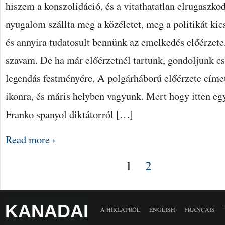
hiszem a konszolidáció, és a vitathatatlan elrugaszkod
nyugalom szállta meg a közéletet, meg a politikát kic
és annyira tudatosult bennünk az emelkedés előérzete,
szavam. De ha már előérzetnél tartunk, gondoljunk cs
legendás festményére, A polgárháború előérzete címe
ikonra, és máris helyben vagyunk. Mert hogy itten eg
Franko spanyol diktátorról […]
Read more ›
1
2
KANADAI
A HÍRLAPRÓL
ENGLISH
FRANÇAIS