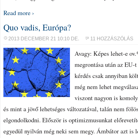
Read more ›
Quo vadis, Európa?
2013 DECEMBER 21 10:10 DE.
11 HOZZÁSZÓLÁS
Avagy: Képes lehet-e ov.*
megrontása után az EU-t 
kérdés csak annyiban kö
még nem lehet megválasz
viszont nagyon is komol
és mint a jövő lehetséges változatával, talán nem fölö
elgondolkodni. Először is optimizmusunkat előrevetí
egyedül nyilván még neki sem megy. Ámbátor azt is l