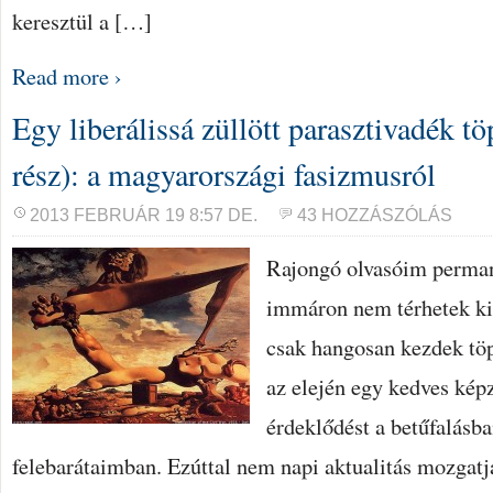
keresztül a […]
Read more ›
Egy liberálissá züllött parasztivadék tö
rész): a magyarországi fasizmusról
2013 FEBRUÁR 19 8:57 DE.
43 HOZZÁSZÓLÁS
Rajongó olvasóim perman
immáron nem térhetek ki 
csak hangosan kezdek tö
az elején egy kedves képz
érdeklődést a betűfalásb
felebarátaimban. Ezúttal nem napi aktualitás mozgatj