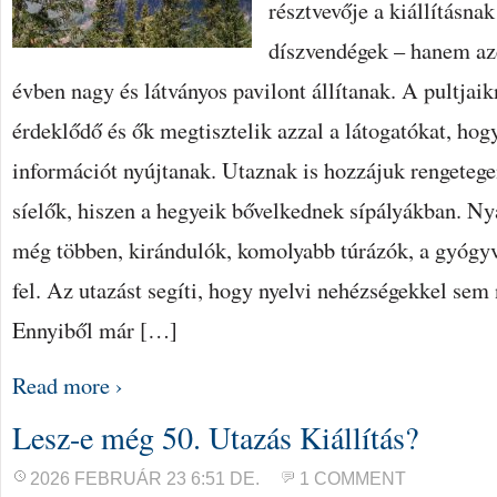
résztvevője a kiállításnak
díszvendégek – hanem az
évben nagy és látványos pavilont állítanak. A pultjai
érdeklődő és ők megtisztelik azzal a látogatókat, hog
információt nyújtanak. Utaznak is hozzájuk rengetege
síelők, hiszen a hegyeik bővelkednek sípályákban. Nyá
még többen, kirándulók, komolyabb túrázók, a gyógyv
fel. Az utazást segíti, hogy nyelvi nehézségekkel sem
Ennyiből már […]
Read more ›
Lesz-e még 50. Utazás Kiállítás?
2026 FEBRUÁR 23 6:51 DE.
1 COMMENT