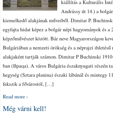
kiállítás a Kulturális In
Andrássy út 14.) a bolgá
kiemelkedő alakjának műveiből. Dimitar P. Buchinsk
egyfajta hidat képez a bolgár népi hagyományok és a 
képzőművészet között. Bár neve Magyarországon kev
Bulgáriában a nemzeti örökség és a néprajzi ihletésű
alakjaként tartják számon. Dimitar P Buchinski 1910-
ban (Враца). A város Bulgária északnyugati részén ta
hegység (Sztara planina) északi lábánál és mintegy 1
fekszik a fővárostól, […]
Read more ›
Még várni kell!