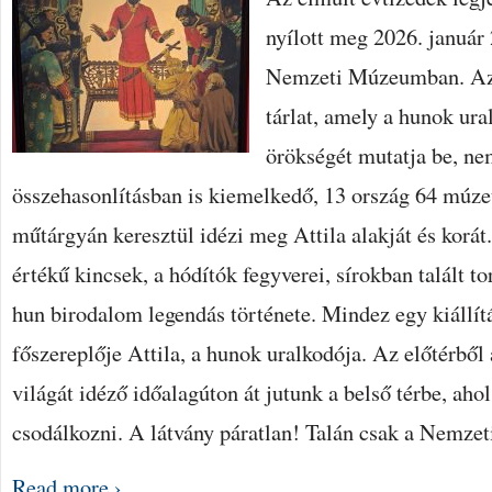
nyílott meg 2026. január
Nemzeti Múzeumban. Az 
tárlat, amely a hunok ur
örökségét mutatja be, ne
összehasonlításban is kiemelkedő, 13 ország 64 mú
műtárgyán keresztül idézi meg Attila alakját és korát
értékű kincsek, a hódítók fegyverei, sírokban talált to
hun birodalom legendás története. Mindez egy kiállí
főszereplője Attila, a hunok uralkodója. Az előtérből 
világát idéző időalagúton át jutunk a belső térbe, ah
csodálkozni. A látvány páratlan! Talán csak a Nemze
Read more ›