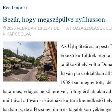
Read more ›
Bezár, hogy megszépülve nyílhasson
BEZÁR,
2026 FEBRUÁR 18 11:47 DE.
A HOZZÁSZÓLÁSOK L
HOGY
KIKAPCSOLVA
MEGSZÉPÜLVE
NYÍLHASSON
BEJEGYZÉSHEZ
Az Újlipótváros, a pesti 
érkező külföldiek régóta 
találkozóhely volt a Dun
István park oldalában áll
1938-ban megnyitott, idé
hatalmas, világos belső tereivel, földig érő ablakaiva
múltjával a fővárosi kávéházi kultúra kiemelkedő hely
házban is, de a Pozsonyi úton és tágabb környékén ig