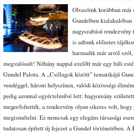
Olvasóink korábban már é
Gundelben kialakulóban 
nagyszabású rendezvény t
is adtunk előzetes tájékoz
harmadik már arról szól,
megvalósult! Néhány nappal ezelőtt már egy báli esté
Gundel Palota. A „Csillagok között” tematikájú Gunde
vendéggel, három helyszínen, valódi közösségi élménn
pedig azonnal egyértelművé lett: hagyomány születet
megerősítették, a rendezvény olyan sikeres volt, hogy
megismételni. Ez nemcsak egy elegáns társasági ese
tudatosan épített új fejezet a Gundel történetében. A