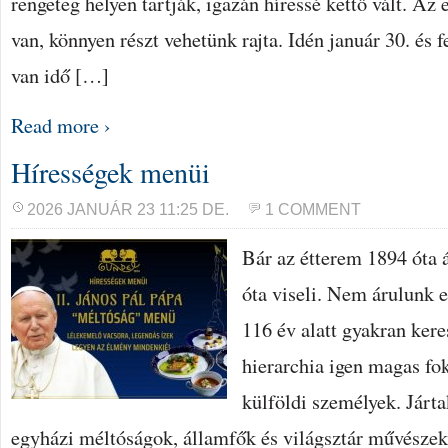
rengeteg helyen tartják, igazán híressé kettő vált. Az
van, könnyen részt vehetünk rajta. Idén január 30. és fe
van idő […]
Read more ›
Hírességek menüi
2026 JANUÁR 23 11:25 DE.
1 COMMENT
Bár az étterem 1894 óta á
óta viseli. Nem árulunk el
116 év alatt gyakran kere
hierarchia igen magas fok
külföldi személyek. Járta
egyházi méltóságok, államfők és világsztár művészek,