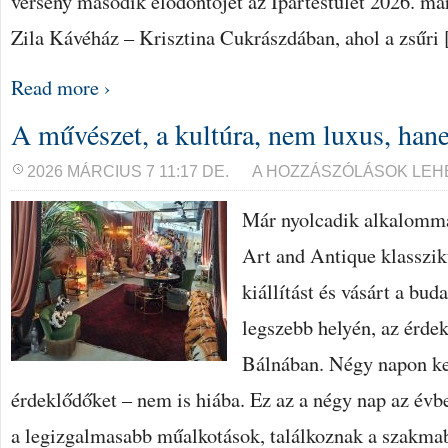
verseny második elődöntőjét az Ipartestület 2026. már
Zila Kávéház – Krisztina Cukrászdában, ahol a zsűri
Read more ›
A művészet, a kultúra, nem luxus, han
A
2026 MÁRCIUS 7 11:17 DE.
A HOZZÁSZÓLÁSOK LEH
MŰVÉSZET,
A
Már nyolcadik alkalomma
KULTÚRA,
NEM
LUXUS,
Art and Antique klasszik
HANEM
SZÜKSÉGLET
kiállítást és vásárt a bu
BEJEGYZÉSHEZ
legszebb helyén, az érdek
Bálnában. Négy napon ker
érdeklődőket – nem is hiába. Ez az a négy nap az évb
a legizgalmasabb műalkotások, találkoznak a szakmabe