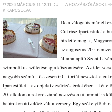
MÉG
2026 MÁRCIUS 11 12:11 DU.
A HOZZÁSZÓLÁSOK LE
VÁRNI
KIKAPCSOLVA
KELL!
BEJEGYZÉSHEZ
De a válogatás már elke
Cukrász Ipartestület a h
hirdette meg a „Magyaror
az augusztus 20-i nemzet
államalapító Szent Istvá
szimbolikus születésnapja köszöntésére. Az idei vers
nagyobb számú – összesen 60 – tortát neveztek a cukr
Ipartestület – az objektív zsűrizés érdekében – két el
20. alkalom a rekordszámú nevezésen túl amiatt is kül
határokon átívelővé vált a verseny. Egy székelyföldi n