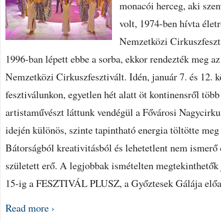
monacói herceg, aki szen
volt, 1974-ben hívta élet
Nemzetközi Cirkuszfeszt
1996-ban lépett ebbe a sorba, ekkor rendezték meg az
Nemzetközi Cirkuszfesztivált. Idén, január 7. és 12. k
fesztiválunkon, egyetlen hét alatt öt kontinensről töb
artistaművészt láttunk vendégül a Fővárosi Nagycirku
idején különös, szinte tapintható energia töltötte meg
Bátorságból kreativitásból és lehetetlent nem ismerő
született erő. A legjobbak ismételten megtekinthetők
15-ig a FESZTIVÁL PLUSZ, a Győztesek Gálája előa
Read more ›