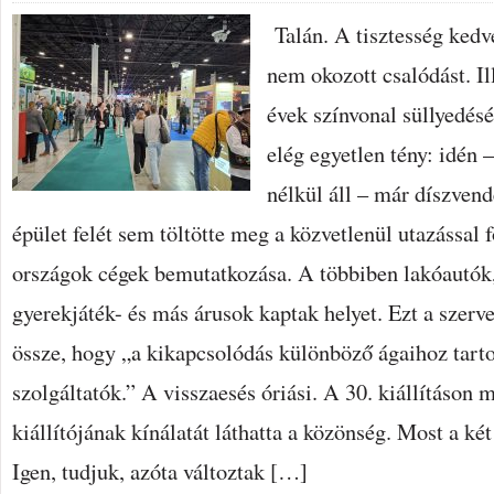
Talán. A tisztesség kedv
nem okozott csalódást. Il
évek színvonal süllyedés
elég egyetlen tény: idén 
nélkül áll – már díszven
épület felét sem töltötte meg a közvetlenül utazással 
országok cégek bemutatkozása. A többiben lakóautók, 
gyerekjáték- és más árusok kaptak helyet. Ezt a szerv
össze, hogy „a kikapcsolódás különböző ágaihoz tart
szolgáltatók.” A visszaesés óriási. A 30. kiállításon
kiállítójának kínálatát láthatta a közönség. Most a ké
Igen, tudjuk, azóta változtak […]