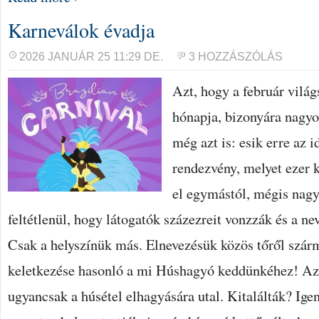
Karneválok évadja
2026 JANUÁR 25 11:29 DE.
3 HOZZÁSZÓLÁS
Azt, hogy a február vilá
hónapja, bizonyára nagyo
még azt is: esik erre az i
rendezvény, melyet ezer 
el egymástól, mégis nag
feltétlenül, hogy látogatók százezreit vonzzák és a ne
Csak a helyszínük más. Elnevezésük közös tőről szár
keletkezése hasonló a mi Húshagyó keddünkéhez! Az 
ugyancsak a húsétel elhagyására utal. Kitalálták? Ige