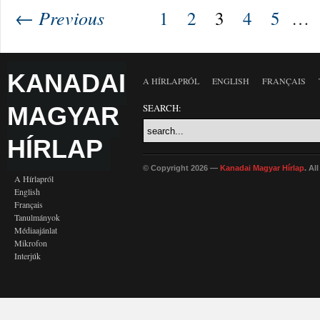
← Previous
1
2
3
4
5
…
KANADAI
A HÍRLAPRÓL
ENGLISH
FRANÇAIS
MAGYAR
SEARCH:
HÍRLAP
© Copyright 2026 —
Kanadai Magyar Hírlap
. Al
A Hírlapról
English
Français
Tanulmányok
Médiaajánlat
Mikrofon
Interjúk