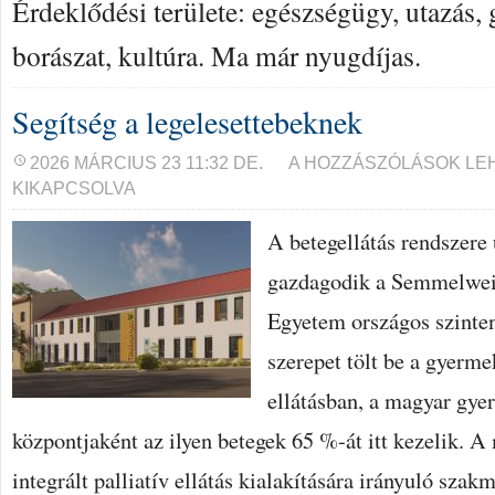
Érdeklődési területe: egészségügy, utazás,
borászat, kultúra. Ma már nyugdíjas.
Segítség a legelesettebeknek
SEGÍTSÉG
2026 MÁRCIUS 23 11:32 DE.
A HOZZÁSZÓLÁSOK LE
A
KIKAPCSOLVA
LEGELESETTEBEKNEK
BEJEGYZÉSHEZ
A betegellátás rendszere 
gazdagodik a Semmelwei
Egyetem országos szinte
szerepet tölt be a gyerme
ellátásban, a magyar gye
központjaként az ilyen betegek 65 %-át itt kezelik. A
integrált palliatív ellátás kialakítására irányuló sza