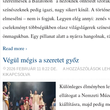
szerelmesek a Balatonon” a nézőknek önfeledt szórako
színészeknek pedig igazi, nagy sikert kínál. A történe
elmesélni – nem is fogjuk. Legyen elég annyi: zenés v
cselekményt többségükben olasz világslágerek színes
önmagukban. Egy pillanat alatt a nyárra hangolnak, r
Read more ›
Végül mégis a szeretet győz
VÉGÜL
2026 FEBRUÁR 11 8:22 DE.
A HOZZÁSZÓLÁSOK LE
MÉGIS
KIKAPCSOLVA
A
SZERETET
GYŐZ
Különleges élményben leh
BEJEGYZÉSHEZ
ellátogat a Nemzeti Múz
kiállításra, majd pedig 