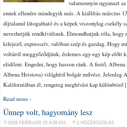
valamennyin ugyanazt az 
ennek ellenére mindegyik más. A kiállítás március 13-
díjtalanul látogatható és a képek viszonylag csekély 
nevezhetjük rendkívülinek. Elmondhatjuk róla, hogy 
kifejező, expresszív, valóban szép és gazdag. Hogy m
voltáról meggyőződjünk, érdemes egy-egy kép előtt k
elidőzni. Engedni, hogy hasson ránk. A festő, Albena
Albena Hristova) világhírű bolgár művész. Jelenleg
Kaliforniában él, rengeteg meghívást kap különböző
Read more ›
Ünnep volt, hagyomány lesz
2026 FEBRUÁR 15 4:08 DU.
2 HOZZÁSZÓLÁS