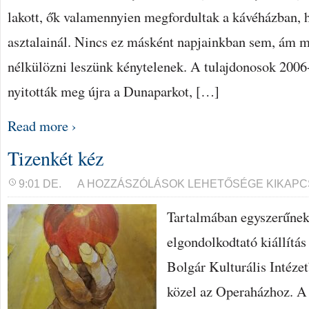
lakott, ők valamennyien megfordultak a kávéházban, h
asztalainál. Nincs ez másként napjainkban sem, ám m
nélkülözni leszünk kénytelenek. A tulajdonosok 2006-b
nyitották meg újra a Dunaparkot, […]
Read more ›
Tizenkét kéz
TIZENKÉT
9:01 DE.
A HOZZÁSZÓLÁSOK LEHETŐSÉGE KIKAPC
KÉZ
BEJEGYZÉSHEZ
Tartalmában egyszerűnek
elgondolkodtató kiállítás
Bolgár Kulturális Intéze
közel az Operaházhoz. A