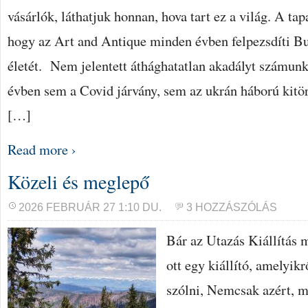
vásárlók, láthatjuk honnan, hova tart ez a világ. A tap
hogy az Art and Antique minden évben felpezsdíti B
életét. Nem jelentett áthághatatlan akadályt számunk
évben sem a Covid járvány, sem az ukrán háború kitör
[…]
Read more ›
Közeli és meglepő
2026 FEBRUÁR 27 1:10 DU.
3 HOZZÁSZÓLÁS
Bár az Utazás Kiállítás m
ott egy kiállító, amelyik
szólni, Nemcsak azért, m