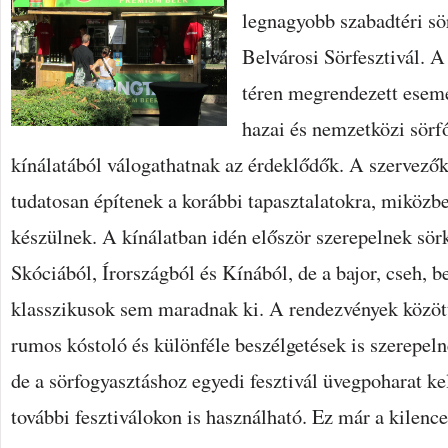
legnagyobb szabadtéri sör
Belvárosi Sörfesztivál. 
téren megrendezett esem
hazai és nemzetközi sörfő
kínálatából válogathatnak az érdeklődők. A szervez
tudatosan építenek a korábbi tapasztalatokra, miközb
készülnek. A kínálatban idén először szerepelnek sör
Skóciából, Írországból és Kínából, de a bajor, cseh, b
klasszikusok sem maradnak ki. A rendezvények között 
rumos kóstoló és különféle beszélgetések is szerepel
de a sörfogyasztáshoz egyedi fesztivál üvegpoharat kel
további fesztiválokon is használható. Ez már a kilenc