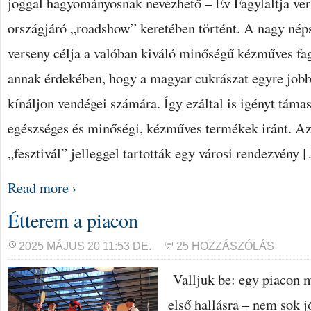
joggal hagyományosnak nevezhető – Év Fagylaltja ve
országjáró „roadshow” keretében történt. A nagy né
verseny célja a valóban kiváló minőségű kézműves fag
annak érdekében, hogy a magyar cukrászat egyre jobb
kínáljon vendégei számára. Így ezáltal is igényt táma
egészséges és minőségi, kézműves termékek iránt. Az 
„fesztivál” jelleggel tartották egy városi rendezvény 
Read more ›
Étterem a piacon
2025 MÁJUS 20 11:53 DE.
25 HOZZÁSZÓLÁS
Valljuk be: egy piacon 
első hallásra – nem sok 