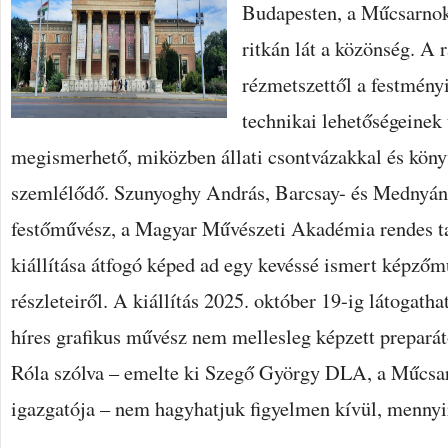
Budapesten, a Műcsarnok
ritkán lát a közönség. A r
rézmetszettől a festmény
technikai lehetőségeinek 
megismerhető, miközben állati csontvázakkal és könyv
szemlélődő. Szunyoghy András, Barcsay- és Mednyáns
festőművész, a Magyar Művészeti Akadémia rendes 
kiállítása átfogó képed ad egy kevéssé ismert képzőm
részleteiről. A kiállítás 2025. október 19-ig látogat
híres grafikus művész nem mellesleg képzett preparát
Róla szólva – emelte ki Szegő György DLA, a Műcsa
igazgatója – nem hagyhatjuk figyelmen kívül, menny