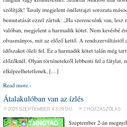
szólítják! Tavaly megjelent önéletrajzi sorozata máso
bemutatását ezzel zártuk: „Ha szerencsénk van, lesz m
valóban, megjelent a harmadik kötet. Nem kevésbé érd
olvasmányos, mit az előző kettő. A rendszerváltástól 
időszakot öleli fel. Ez a harmadik kötet talán még tar
előzőknél. Olyan történetekről lebbenti fel a fátylat
elképzelhetetlenek, […]
Read more ›
Átalakulóban van az ízlés
2025 SZEPTEMBER 4 3:29 DU.
7 HOZZÁSZÓLÁS
Szeptember 2-án megnyíl