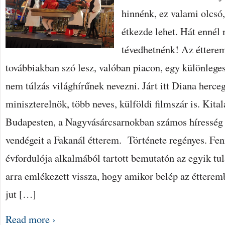
hinnénk, ez valami olcsó
étkezde lehet. Hát ennél
tévedhetnénk! Az étterem
továbbiakban szó lesz, valóban piacon, egy különlege
nem túlzás világhírűnek nevezni. Járt itt Diana herc
miniszterelnök, több neves, külföldi filmszár is. Kital
Budapesten, a Nagyvásárcsarnokban számos híresség m
vendégeit a Fakanál étterem. Története regényes. Fen
évfordulója alkalmából tartott bemutatón az egyik t
arra emlékezett vissza, hogy amikor belép az étterem
jut […]
Read more ›