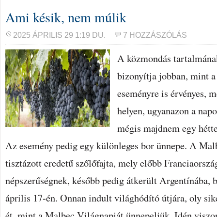
Ami késik, nem múlik
2025 ÁPRILIS 29 1:19 DU.
7 HOZZÁSZÓLÁS
A közmondás tartalmána
bizonyítja jobban, mint a
eseményre is érvényes, me
helyen, ugyanazon a napo
mégis majdnem egy héttel
Az esemény pedig egy különleges bor ünnepe. A Malb
tisztázott eredetű szőlőfajta, mely előbb Franciaorsz
népszerűségnek, később pedig átkerült Argentínába, b
április 17-én. Onnan indult világhódító útjára, oly sik
ét, mint a Malbec Világnapját ünnepeljük. Idén viszo