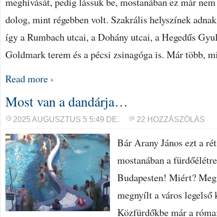
meghívását, pedig lássuk be, mostanában ez már nem 
dolog, mint régebben volt. Szakrális helyszínek adnak
így a Rumbach utcai, a Dohány utcai, a Hegedűs Gyul
Goldmark terem és a pécsi zsinagóga is. Már több, m
Read more ›
Most van a dandárja…
2025 AUGUSZTUS 5 5:49 DE.
22 HOZZÁSZÓLÁS
Bár Arany János ezt a rét
mostanában a fürdőélétre
Budapesten! Miért? Megf
megnyílt a város legelső
Közfürdőkbe már a rómaia