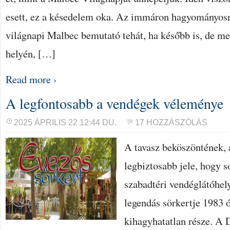
esett, ez a késedelem oka. Az immáron hagyományosn
világnapi Malbec bemutató tehát, ha később is, de me
helyén, […]
Read more ›
A legfontosabb a vendégek véleménye
2025 ÁPRILIS 22 12:44 DU.
17 HOZZÁSZÓLÁS
A tavasz beköszöntének, 
legbiztosabb jele, hogy s
szabadtéri vendéglátóhe
legendás sörkertje 1983 ó
kihagyhatatlan része. A 