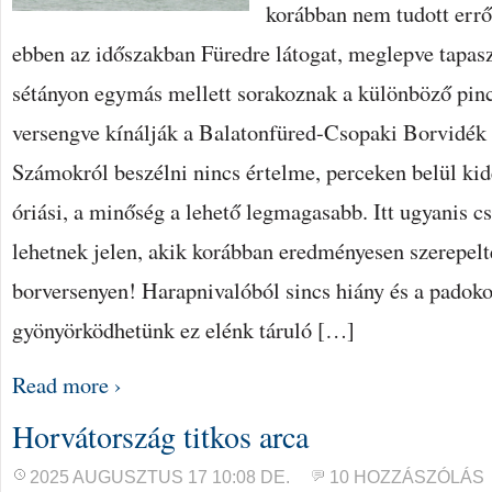
korábban nem tudott errő
ebben az időszakban Füredre látogat, meglepve tapasz
sétányon egymás mellett sorakoznak a különböző pinc
versengve kínálják a Balatonfüred-Csopaki Borvidék 
Számokról beszélni nincs értelme, perceken belül kid
óriási, a minőség a lehető legmagasabb. Itt ugyanis c
lehetnek jelen, akik korábban eredményesen szerepelt
borversenyen! Harapnivalóból sincs hiány és a padoko
gyönyörködhetünk ez elénk táruló […]
Read more ›
Horvátország titkos arca
2025 AUGUSZTUS 17 10:08 DE.
10 HOZZÁSZÓLÁS