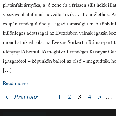
platánfák árnyéka, a jó zene és a frissen sült hekk illa
visszavonhatatlanul hozzátartozik az itteni élethez.
csupán vendéglátóhely – igazi társasági tér. A több k
különleges adottságai az Evezősben válnak igazán kö
mondhatjuk el róla: az Evezős Sörkert a Római-part t
idénynyitó bemutató meghívott vendégei Kusnyár Gá
igazgatótól – képünkön balról az első – megtudták, h
[…]
Read more ›
← Previous
1
2
3
4
5
…