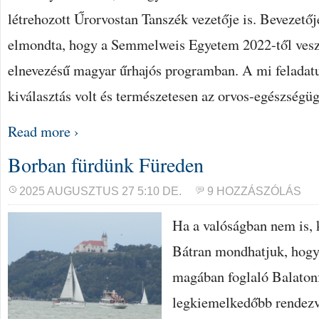
létrehozott Űrorvostan Tanszék vezetője is. Bevezetőj
elmondta, hogy a Semmelweis Egyetem 2022-től ve
elnevezésű magyar űrhajós programban. A mi feladat
kiválasztás volt és természetesen az orvos-egészségü
Read more ›
Borban fürdünk Füreden
2025 AUGUSZTUS 27 5:10 DE.
9 HOZZÁSZÓLÁS
Ha a valóságban nem is, k
Bátran mondhatjuk, hogy
magában foglaló Balaton
legkiemelkedőbb rendezv