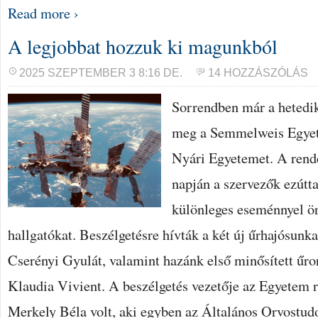
Read more ›
A legjobbat hozzuk ki magunkból
2025 SZEPTEMBER 3 8:16 DE.
14 HOZZÁSZÓLÁS
Sorrendben már a hetedi
meg a Semmelweis Egye
Nyári Egyetemet. A rend
napján a szervezők ezútt
különleges eseménnyel ö
hallgatókat. Beszélgetésre hívták a két új űrhajósunk
Cserényi Gyulát, valamint hazánk első minősített űro
Klaudia Vivient. A beszélgetés vezetője az Egyetem re
Merkely Béla volt, aki egyben az Általános Orvostu