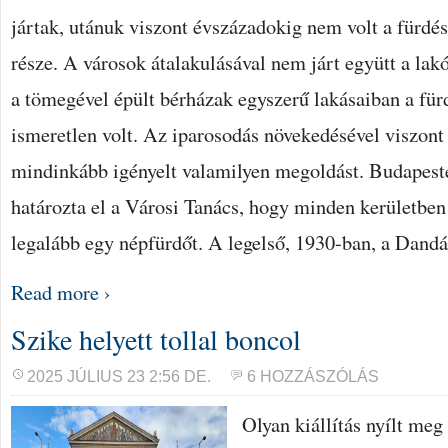
jártak, utánuk viszont évszázadokig nem volt a fürdés
része. A városok átalakulásával nem járt együtt a lak
a tömegével épült bérházak egyszerű lakásaiban a für
ismeretlen volt. Az iparosodás növekedésével viszont
mindinkább igényelt valamilyen megoldást. Budapest
határozta el a Városi Tanács, hogy minden kerületben f
legalább egy népfürdőt. A legelső, 1930-ban, a Dand
Read more ›
Szike helyett tollal boncol
2025 JÚLIUS 23 2:56 DE.
6 HOZZÁSZÓLÁS
Olyan kiállítás nyílt me