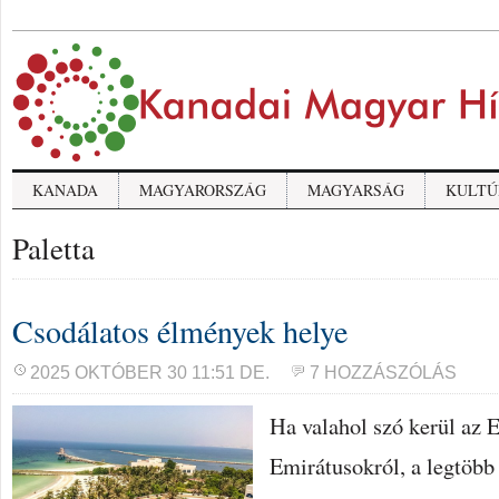
KANADA
MAGYARORSZÁG
MAGYARSÁG
KULTÚ
Paletta
Csodálatos élmények helye
2025 OKTÓBER 30 11:51 DE.
7 HOZZÁSZÓLÁS
Ha valahol szó kerül az 
Emirátusokról, a legtöb