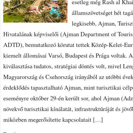
esetleg még Rash al Khai
államszövetséget hét tag
legkisebb, Ajman, Turiszt
Hivatalának képviselői (Ajman Department of Tour
ADTD), bemutatkozó körutat tettek Közép-Kelet-Eu
kiemelt állomásai Varsó, Budapest és Prága voltak. 
kiválasztása tudatos, stratégiai döntés volt, mivel Le
Magyarország és Csehország irányából az utóbbi éve
érdeklődés tapasztalható Ajman, mint turisztikai célp
eseményre október 29-én került sor, ahol Ajman (Ad
növekvő turisztikai kínálatát, infrastruktúráját és jövőb
miközben megerősítette kapcsolatait […]