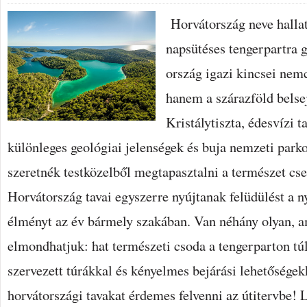
Horvátország neve hallat
napsütéses tengerpartra 
ország igazi kincsei nem
hanem a szárazföld belse
Kristálytiszta, édesvízi ta
különleges geológiai jelenségek és buja nemzeti parko
szeretnék testközelből megtapasztalni a természet csen
Horvátország tavai egyszerre nyújtanak felüdülést a n
élményt az év bármely szakában. Van néhány olyan, a
elmondhatjuk: hat természeti csoda a tengerparton túl
szervezett túrákkal és kényelmes bejárási lehetőségek
horvátországi tavakat érdemes felvenni az útitervbe! L