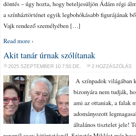
döntés – úgy hozta, hogy beteljesüljön Ádám régi álm
a színháztörténet egyik legbohókásabb figurájának bő
Vajk rendező személyében […]
Read more ›
Akit tanár úrnak szólítanak
2025 SZEPTEMBER 10 7:50 DE.
2 HOZZÁSZÓLÁS
A színpadok világában k
bizonyára nem tudják, ho
ami az ottaniak, a falak 
adományozott legmagasab
általános tisztelet jele! 
rangnál vagy kitüntetésnél. Szinetár Miklóst már hoss