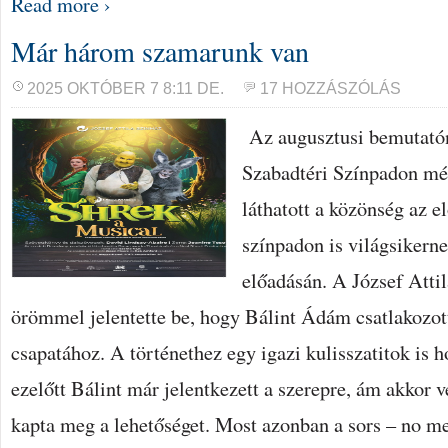
Read more ›
Már három szamarunk van
2025 OKTÓBER 7 8:11 DE.
17 HOZZÁSZÓLÁS
Az augusztusi bemutatón
Szabadtéri Színpadon mé
láthatott a közönség az e
színpadon is világsiker
előadásán. A József Atti
örömmel jelentette be, hogy Bálint Ádám csatlakozot
csapatához. A történethez egy igazi kulisszatitok is h
ezelőtt Bálint már jelentkezett a szerepre, ám akkor
kapta meg a lehetőséget. Most azonban a sors – no me