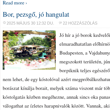
Read more ›
Bor, pezsgő, jó hangulat
2025 MÁJUS 30 12:32 DU.
22 HOZZÁSZÓLÁS
Jó hír a jó borok kedvelő
elmaradhatatlan előhírnö
Budapesten, a Vajdahuny
megszokott területén, jún
borpiknik teljes egészér
nem lehet, de egy kóstolóval azért megpróbálkozhatu
borászat kínálja borait, melyek száma viszont már tö
kóstolgatás közben megéhezne, annak sincs oka panas
válogathat az ízletes harapnivalók között. Vannak, aki