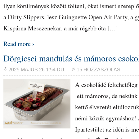
ilyen körülmények között tölteni, őket ismert szereplő
a Dirty Slippers, lesz Guinguette Open Air Party, a 
Kispárna Mesezenekar, a már régebb óta […]
Read more ›
Dörgicsei mandulás és mámoros csoko
2025 MÁJUS 26 1:54 DU.
15 HOZZÁSZÓLÁS
A csokoládé feltehetőleg
lett mámoros, de nekünk 
kettő élvezetét eltúlozzu
némi közük egymáshoz!
Ipartestület az idén is m