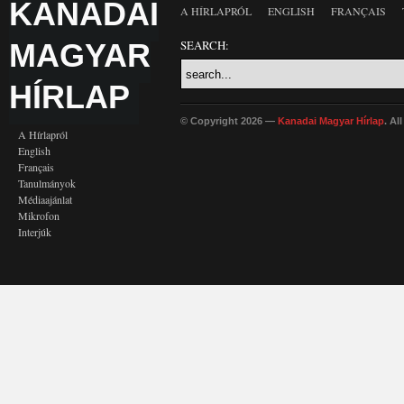
KANADAI
A HÍRLAPRÓL
ENGLISH
FRANÇAIS
MAGYAR
SEARCH:
HÍRLAP
© Copyright 2026 —
Kanadai Magyar Hírlap
. Al
A Hírlapról
English
Français
Tanulmányok
Médiaajánlat
Mikrofon
Interjúk