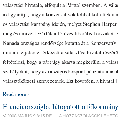
VÁLASZTÁSI
választási hivatala, elfogult a Párttal szemben. A vál
HIVATAL
BEJEGYZÉSHEZ
azt gyanítja, hogy a konzervatívok többet költöttek a
os választási kampány idején, melyet Stephen Harper 
meg és amivel lezárták a 13 éves liberális korszakot
Kanada országos rendőrsége kutatta át a Konzervatív P
miután feljelentés érkezett a választási hivatal részérő
feltételezi, hogy a párt úgy akarta megkerülni a válas
szabályokat, hogy az országos központ pénz átutalások
választókörzeti szervezetnek. Ezt követően, a hivatal
Read more ›
Franciaországba látogatott a főkormán
FRANCIAORSZÁGBA
2008 MÁJUS 9 8:15 DE.
A HOZZÁSZÓLÁSOK LEHETŐ