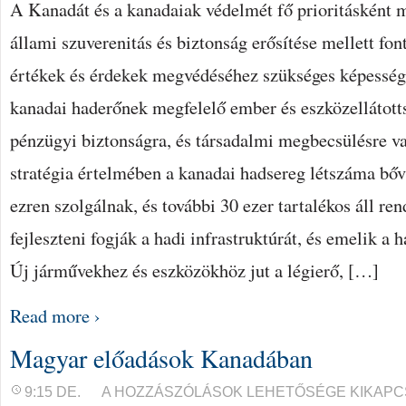
A Kanadát és a kanadaiak védelmét fő prioritásként m
állami szuverenitás és biztonság erősítése mellett fon
értékek és érdekek megvédéséhez szükséges képesség 
kanadai haderőnek megfelelő ember és eszközellátott
pénzügyi biztonságra, és társadalmi megbecsülésre v
stratégia értelmében a kanadai hadsereg létszáma bőv
ezren szolgálnak, és további 30 ezer tartalékos áll re
fejleszteni fogják a hadi infrastruktúrát, és emelik a h
Új járművekhez és eszközökhöz jut a légierő, […]
Read more ›
Magyar előadások Kanadában
MAGYAR
9:15 DE.
A HOZZÁSZÓLÁSOK LEHETŐSÉGE KIKAPC
ELŐADÁSOK