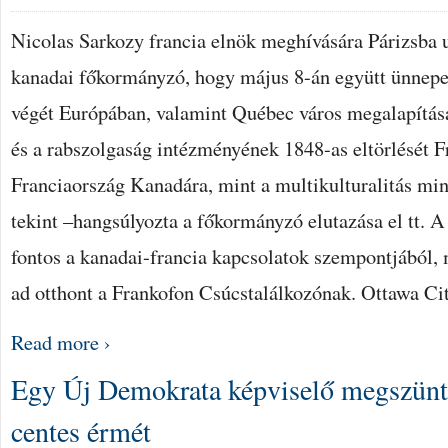
LÁTOGATOTT
A
Nicolas Sarkozy francia elnök meghívására Párizsba 
FŐKORMÁNYZÓ
BEJEGYZÉSHEZ
kanadai főkormányzó, hogy május 8-án együtt ünnepel
végét Európában, valamint Québec város megalapításá
és a rabszolgaság intézményének 1848-as eltörlését F
Franciaország Kanadára, mint a multikulturalitás min
tekint –hangsúlyozta a főkormányzó elutazása el tt. A
fontos a kanadai-francia kapcsolatok szempontjából,
ad otthont a Frankofon Csúcstalálkozónak. Ottawa C
Read more ›
Egy Új Demokrata képviselő megszünt
centes érmét