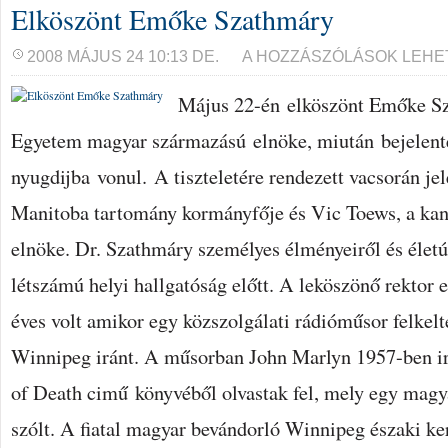
Elköszönt Emőke Szathmáry
ELKÖSZÖNT
2008 MÁJUS 24 10:13 DE.
A HOZZÁSZÓLÁSOK LEHE
EMŐKE
SZATHMÁRY
Május 22-én elköszönt Emőke Sz
BEJEGYZÉSHEZ
Egyetem magyar származású elnöke, miután bejelente
nyugdijba vonul. A tiszteletére rendezett vacsorán je
Manitoba tartomány kormányfője és Vic Toews, a kana
elnöke. Dr. Szathmáry személyes élményeiről és életút
létszámú helyi hallgatóság előtt. A leköszönő rektor
éves volt amikor egy közszolgálati rádióműsor felkelt
Winnipeg iránt. A műsorban John Marlyn 1957-ben ir
of Death cimű könyvéből olvastak fel, mely egy magya
szólt. A fiatal magyar bevándorló Winnipeg északi ke