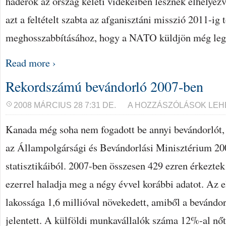
haderők az ország keleti vidékeiben lesznek elhelyez
azt a feltételt szabta az afganisztáni misszió 2011-ig 
meghosszabbításához, hogy a NATO küldjön még leg
Read more ›
Rekordszámú bevándorló 2007-ben
REKORDSZÁMÚ
2008 MÁRCIUS 28 7:31 DE.
A HOZZÁSZÓLÁSOK LEH
BEVÁNDORLÓ
2007-
Kanada még soha nem fogadott be annyi bevándorlót, m
BEN
BEJEGYZÉSHEZ
az Állampolgársági és Bevándorlási Minisztérium 20
statisztikáiból. 2007-ben összesen 429 ezren érkezte
ezerrel haladja meg a négy évvel korábbi adatot. Az 
lakossága 1,6 millióval növekedett, amiből a bevándorl
jelentett. A külföldi munkavállalók száma 12%-al nő