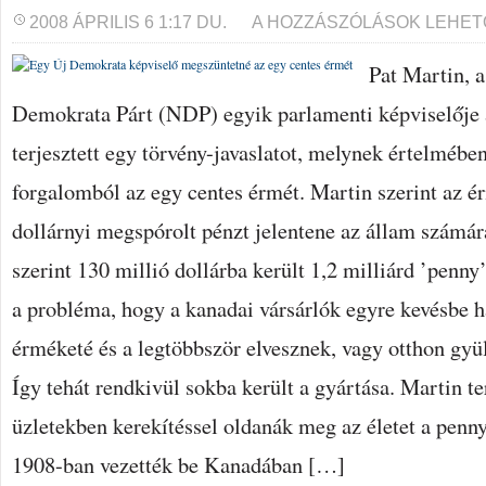
EGY
2008 ÁPRILIS 6 1:17 DU.
A HOZZÁSZÓLÁSOK LEHET
ÚJ
DEMOKRATA
Pat Martin, a
KÉPVISELŐ
MEGSZÜNTETNÉ
AZ
Demokrata Párt (NDP) egyik parlamenti képviselője 
EGY
CENTES
terjesztett egy törvény-javaslatot, melynek értelmébe
ÉRMÉT
BEJEGYZÉSHEZ
forgalomból az egy centes érmét. Martin szerint az é
dollárnyi megspórolt pénzt jelentene az állam számá
szerint 130 millió dollárba került 1,2 milliárd ’penn
a probléma, hogy a kanadai vársárlók egyre kevésbe h
érméketé és a legtöbbször elvesznek, vagy otthon gy
Így tehát rendkivül sokba került a gyártása. Martin ter
üzletekben kerekítéssel oldanák meg az életet a penny
1908-ban vezették be Kanadában […]