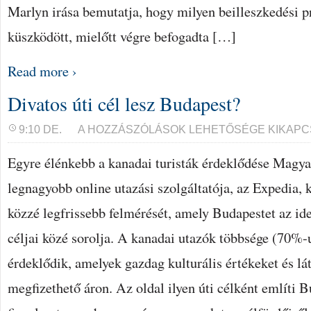
Marlyn irása bemutatja, hogy milyen beilleszkedési 
küszködött, mielőtt végre befogadta […]
Read more ›
Divatos úti cél lesz Budapest?
DIVATOS
9:10 DE.
A HOZZÁSZÓLÁSOK LEHETŐSÉGE KIKAPC
ÚTI
CÉL
Egyre élénkebb a kanadai turisták érdeklődése Magyar
LESZ
BUDAPEST?
BEJEGYZÉSHEZ
legnagyobb online utazási szolgáltatója, az Expedia, k
közzé legfrissebb felmérését, amely Budapestet az ide
céljai közé sorolja. A kanadai utazók többsége (70%-u
érdeklődik, amelyek gazdag kulturális értékeket és lá
megfizethető áron. Az oldal ilyen úti célként említi Bu