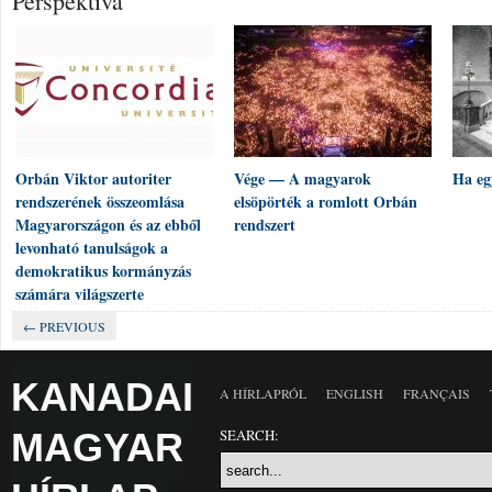
Perspektíva
Orbán Viktor autoriter
Vége — A magyarok
Ha eg
rendszerének összeomlása
elsöpörték a romlott Orbán
Magyarországon és az ebből
rendszert
levonható tanulságok a
demokratikus kormányzás
számára világszerte
← PREVIOUS
KANADAI
A HÍRLAPRÓL
ENGLISH
FRANÇAIS
MAGYAR
SEARCH: