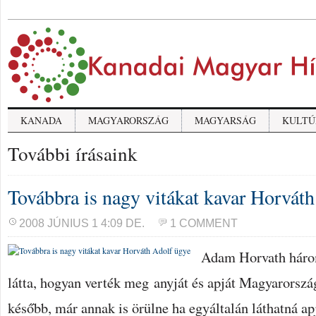
KANADA
MAGYARORSZÁG
MAGYARSÁG
KULTÚ
További írásaink
Továbbra is nagy vitákat kavar Horvát
2008 JÚNIUS 1 4:09 DE.
1 COMMENT
Adam Horvath három
látta, hogyan verték meg anyját és apját Magyarorszá
később, már annak is örülne ha egyáltalán láthatná a