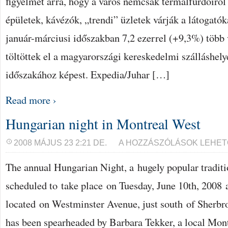
figyelmet arra, hogy a város nemcsak termálfürdőiről 
épületek, kávézók, „trendi” üzletek várják a látogató
január-márciusi időszakban 7,2 ezerrel (+9,3%) több
töltöttek el a magyarországi kereskedelmi szálláshel
időszakához képest. Expedia/Juhar […]
Read more ›
Hungarian night in Montreal West
HUNGARIAN
2008 MÁJUS 23 2:21 DE.
A HOZZÁSZÓLÁSOK LEHET
NIGHT
IN
The annual Hungarian Night, a hugely popular traditi
MONTREAL
WEST
BEJEGYZÉSHEZ
scheduled to take place on Tuesday, June 10th, 2008 
located on Westminster Avenue, just south of Sherbro
has been spearheaded by Barbara Tekker, a local Mon