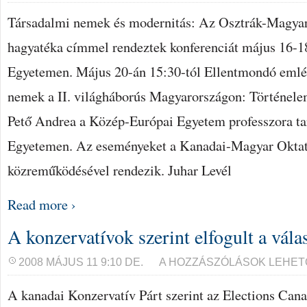
KANADÁBAN
Társadalmi nemek és modernitás: Az Osztrák-Magya
BEJEGYZÉSHEZ
hagyatéka címmel rendeztek konferenciát május 16-18
Egyetemen. Május 20-án 15:30-tól Ellentmondó emlé
nemek a II. világháborús Magyarországon: Történel
Pető Andrea a Közép-Európai Egyetem professzora tar
Egyetemen. Az eseményeket a Kanadai-Magyar Oktat
közreműködésével rendezik. Juhar Levél
Read more ›
A konzervatívok szerint elfogult a válas
A
2008 MÁJUS 11 9:10 DE.
A HOZZÁSZÓLÁSOK LEHET
KONZERVATÍVOK
SZERINT
A kanadai Konzervatív Párt szerint az Elections Canad
ELFOGULT
A