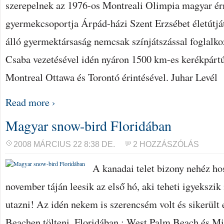
szerepelnek az 1976-os Montreali Olimpia magyar ér
gyermekcsoportja Árpád-házi Szent Erzsébet életútját
álló gyermektársaság nemcsak színjátszással foglalko
Csaba vezetésével idén nyáron 1500 km-es kerékpárt
Montreal Ottawa és Torontó érintésével. Juhar Levél
Read more ›
Magyar snow-bird Floridában
2008 MÁRCIUS 22 8:38 DE.
2 HOZZÁSZÓLÁS
A kanadai telet bizony nehéz ho
november táján leesik az első hó, aki teheti igyekszi
utazni! Az idén nekem is szerencsém volt és sikerül
Beachen tölteni, Floridában : West Palm Beach és M