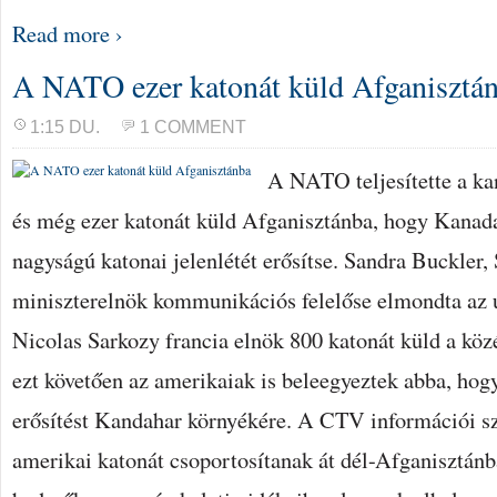
Read more ›
A NATO ezer katonát küld Afganisztá
1:15 DU.
1 COMMENT
A NATO teljesítette a ka
és még ezer katonát küld Afganisztánba, hogy Kanada
nagyságú katonai jelenlétét erősítse. Sandra Buckler
miniszterelnök kommunikációs felelőse elmondta az 
Nicolas Sarkozy francia elnök 800 katonát küld a köz
ezt követően az amerikaiak is beleegyeztek abba, hog
erősítést Kandahar környékére. A CTV információi sz
amerikai katonát csoportosítanak át dél-Afganisztánb