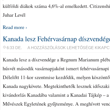
külföldi diákok száma 4,6%-al emelkedett. Citizensh
Juhar Levél
Read more ›
Kanada lesz Fehérvasárnap díszvendég
KANADA
6:33 DE.
A HOZZÁSZÓLÁSOK LEHETŐSÉGE KIKAPC
LESZ
FEHÉRVASÁRNAP
Kanada lesz a díszvendége a Regnum Marianum plébá
DÍSZVENDÉGE
BEJEGYZÉSHEZ
húsvét második vasárnapjaként ismert fehérvasárnapi
Délelőtt 11-kor szentmise kezdődik, melyen köszönt
Kanada nagykövete. Megtekinthetők lesznek időszaki 
kivándorlás Kanadába valamint a Kanadai Tájkép – 
Művészek Egyletének gyűjteménye. A meghívott vend