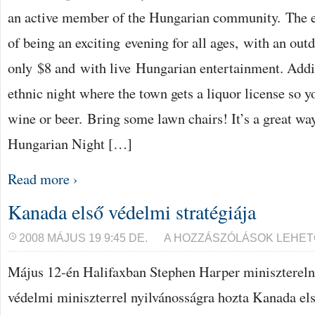
an active member of the Hungarian community. The e
of being an exciting evening for all ages, with an ou
only $8 and with live Hungarian entertainment. Additi
ethnic night where the town gets a liquor license so 
wine or beer. Bring some lawn chairs! It’s a great wa
Hungarian Night […]
Read more ›
Kanada első védelmi stratégiája
KANADA
2008 MÁJUS 19 9:45 DE.
A HOZZÁSZÓLÁSOK LEHET
ELSŐ
VÉDELMI
Május 12-én Halifaxban Stephen Harper miniszterel
STRATÉGIÁJA
BEJEGYZÉSHEZ
védelmi miniszterrel nyilvánosságra hozta Kanada els