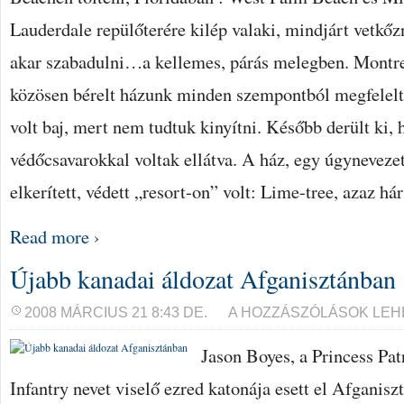
Lauderdale repülőterére kilép valaki, mindjárt vetkőzn
akar szabadulni…a kellemes, párás melegben. Montr
közösen bérelt házunk minden szempontból megfelelt
volt baj, mert nem tudtuk kinyítni. Később derült ki, 
védőcsavarokkal voltak ellátva. A ház, egy úgynevezet
elkerített, védett „resort-on” volt: Lime-tree, azaz há
Read more ›
Újabb kanadai áldozat Afganisztánban
ÚJABB
2008 MÁRCIUS 21 8:43 DE.
A HOZZÁSZÓLÁSOK LEH
KANADAI
ÁLDOZAT
Jason Boyes, a Princess Pat
AFGANISZTÁNBAN
BEJEGYZÉSHEZ
Infantry nevet viselő ezred katonája esett el Afganis