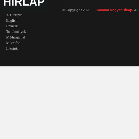
HÍRLAP
© Copyright 2026 —
Kanadai Magyar Hírlap
. Al
A Hírlapról
English
Français
Tanulmányok
Médiaajánlat
Mikrofon
Interjúk