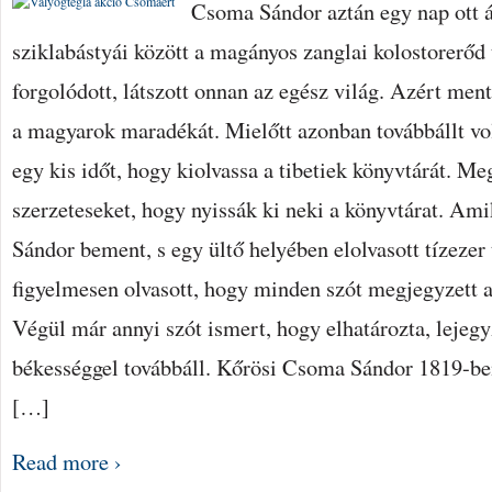
Csoma Sándor aztán egy nap ott á
sziklabástyái között a magányos zanglai kolostorerőd 
forgolódott, látszott onnan az egész világ. Azért men
a magyarok maradékát. Mielőtt azonban továbbállt vo
egy kis időt, hogy kiolvassa a tibetiek könyvtárát. Me
szerzeteseket, hogy nyissák ki neki a könyvtárat. Am
Sándor bement, s egy ültő helyében elolvasott tízezer 
figyelmesen olvasott, hogy minden szót megjegyzett 
Végül már annyi szót ismert, hogy elhatározta, lejegy
békességgel továbbáll. Kőrösi Csoma Sándor 1819-be
[…]
Read more ›