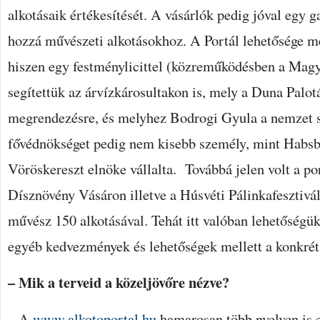
alkotásaik értékesítését. A vásárlók pedig jóval egy ga
hozzá művészeti alkotásokhoz. A Portál lehetősége m
hiszen egy festménylicittel (közreműködésben a Magy
segítettük az árvízkárosultakon is, mely a Duna Palot
megrendezésre, és melyhez Bodrogi Gyula a nemzet sz
fővédnökséget pedig nem kisebb személy, mint Habs
Vöröskereszt elnöke vállalta. Továbbá jelen volt a po
Dísznövény Vásáron illetve a Húsvéti Pálinkafesztivá
művész 150 alkotásával. Tehát itt valóban lehetőség
egyéb kedvezmények és lehetőségek mellett a konkrét 
– Mik a terveid a közeljövőre nézve?
– A
www.alkotoportal.hu
hamarosan több nyelven is e