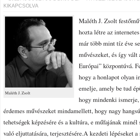
UTÁN
KIKAPCSOLVA
ISMERIK
EL
A
Maléth J. Zsolt festőm
FESTŐMŰVÉSZEKET”?–
EXKLUZÍV
hozta létre az internete
INTERJÚ
MALÉTH
J.
már több mint tíz éve se
ZSOLT
FESTŐ
művészeket, és így vált 
ÉS
FOTÓMŰVÉSSZEL
BEJEGYZÉSHEZ
Európai” központúvá. Fel
hogy a honlapot olyan i
emelje, amely be tud ép
Maléth J. Zsolt
hogy mindenki ismerje,
érdemes művészeket mindamellett, hogy nagy hangsúly
tehetségek képzésére és a kultúra, e műfajának minél
való eljuttatására, terjesztésére.A kezdeti lépéseket a