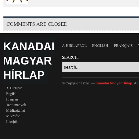
COMMENTS ARE CLOSED
KANADAI
A HÍRLAPRÓL
ENGLISH
FRANÇAIS
MAGYAR
SEARCH:
HÍRLAP
© Copyright 2026 —
Kanadai Magyar Hírlap
. Al
A Hírlapról
English
Français
Tanulmányok
Médiaajánlat
Mikrofon
Interjúk