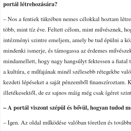
portál létrehozására?
– Nos a fentiek tükrében nemes célokkal hoztam létre
több, mint tíz éve. Feltett célom, mint művésznek, ho
intézményi szintre emeljem, amely be tud épülni a kö
mindenki ismerje, és támogassa az érdemes művészek
mindamellett, hogy nagy hangsúlyt fektessen a fiatal 
a kultúra, e műfajának minél szélesebb rétegekbe való 
kezdeti lépéseket a saját pénzemből finanszíroztam. 
illetékesektől, de ez sajnos máig még csak ígéret szin
– A portál viszont szépül és bővül, hogyan tudod 
– Igen. Az oldal működése valóban töretlen és továbbr