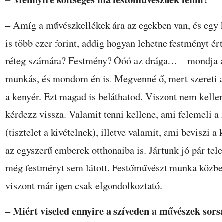
– Amíg a művészkellékek ára az egekben van, és egy k
is több ezer forint, addig hogyan lehetne festményt ér
réteg számára? Festmény? Óóó az drága… – mondja 
munkás, és mondom én is. Megvenné ő, mert szereti a
a kenyér. Ezt magad is beláthatod. Viszont nem kelle
kérdezz vissza. Valamit tenni kellene, ami felemeli 
(tisztelet a kivételnek), illetve valamit, ami beviszi a
az egyszerű emberek otthonaiba is. Jártunk jó pár tel
még festményt sem látott. Festőművészt munka közb
viszont már igen csak elgondolkoztató.
– Miért viseled ennyire a szíveden a művészek sorsá