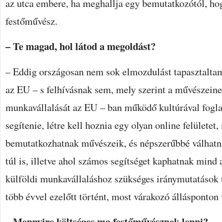
az utca embere, ha meghallja egy bemutatkozótól, ho
festőművész.
– Te magad, hol látod a megoldást?
– Eddig országosan nem sok elmozdulást tapasztalta
az EU – s felhívásnak sem, mely szerint a művészeine
munkavállalását az EU – ban működő kultúrával fogla
segítenie, létre kell hoznia egy olyan online felületet
bemutatkozhatnak művészeik, és népszerűbbé válhatna
túl is, illetve ahol számos segítséget kaphatnak mind
külföldi munkavállaláshoz szükséges iránymutatások te
több évvel ezelőtt történt, most várakozó állásponto
– Mennyire költséges ma festőművésznek lenni?