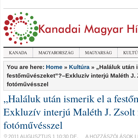
KANADA
MAGYARORSZÁG
MAGYARSÁG
KULTÚ
You are here:
Home
»
Kultúra
»
„Haláluk után i
festőművészeket”?–Exkluzív interjú Maléth J. 
fotóművésszel
„Haláluk után ismerik el a fest
Exkluzív interjú Maléth J. Zsolt 
fotóművésszel
„HALÁLUK
2011 AUGUSZTUS 1 10:30 DE.
A HOZZÁSZÓLÁSOK 