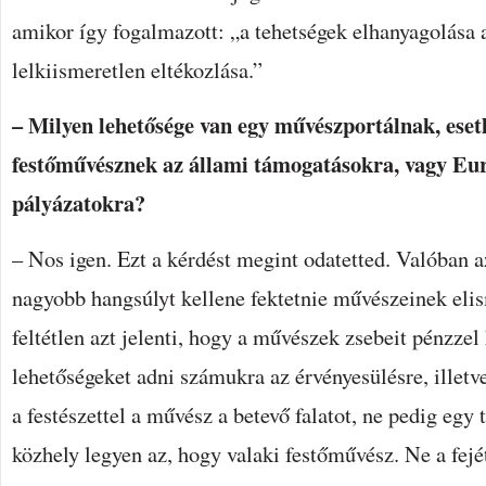
amikor így fogalmazott: „a tehetségek elhanyagolása
lelkiismeretlen eltékozlása.”
– Milyen lehetősége van egy művészportálnak, eset
festőművésznek az állami támogatásokra, vagy Eu
pályázatokra?
– Nos igen. Ezt a kérdést megint odatetted. Valóban a
nagyobb hangsúlyt kellene fektetnie művészeinek eli
feltétlen azt jelenti, hogy a művészek zsebeit pénzzel
lehetőségeket adni számukra az érvényesülésre, illet
a festészettel a művész a betevő falatot, ne pedig eg
közhely legyen az, hogy valaki festőművész. Ne a fejét