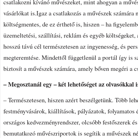
csatlakozni kívánó művészeket, mint ahogyan a művés
vásárlókat is.Igaz a csatlakozás a művészek számára 
költségmentes, de ez érthető is, hiszen – ha figyelem
üzemeltetési, szállítási, reklám és egyéb költségeket,
hosszú távú cél természetesen az ingyenesség, és pers
megteremtése. Mindettől függetlenül a portál így is 
biztosít a művészek számára, amely bőven megéri a cs
– Megosztanál egy – két lehetőséget az olvasókkal i
– Természetesen, hiszen azért beszélgetünk. Több lehe
festményvásárok, kiállítások, pályázatok, folyamatos é
országos kedvezményrendszer, olcsóbb festőszerek é
bemutatkozó művészriportok is segítik a művészek nép