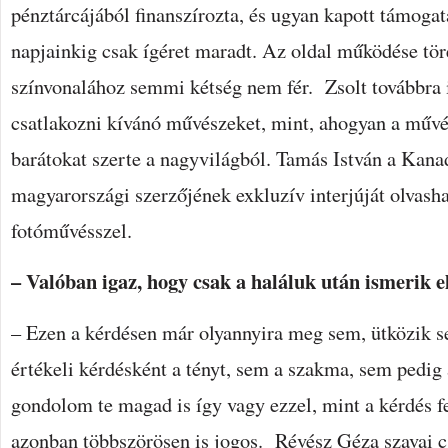
pénztárcájából finanszírozta, és ugyan kapott támogatá
napjainkig csak ígéret maradt. Az oldal működése tör
színvonalához semmi kétség nem fér. Zsolt továbbra i
csatlakozni kívánó művészeket, mint, ahogyan a művé
barátokat szerte a nagyvilágból. Tamás István a Kan
magyarországi szerzőjének exkluzív interjúját olvashat
fotóművésszel.
– Valóban igaz, hogy csak a haláluk után ismerik e
– Ezen a kérdésen már olyannyira meg sem, ütközik s
értékeli kérdésként a tényt, sem a szakma, sem pedig
gondolom te magad is így vagy ezzel, mint a kérdés f
azonban többszörösen is jogos. Révész Géza szavai 