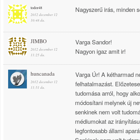
todor48
Nagyszerű irás, minden s
2012 december 12
10:48 du.
JIMBO
Varga Sandor!
2012 december 12
Nagyon igaz amit ir!
11:25 du.
huncanada
Varga Úr! A kétharmad ne
2012 december 12
felhatalmazást. Előzetes
11:51 du.
tudomása arról, hogy alk
módosítani melynek új ne
senkinek nem volt tudomá
médiumokat az irányításuk
legfontosabb állami apará
Senkinek nem volt tudomá