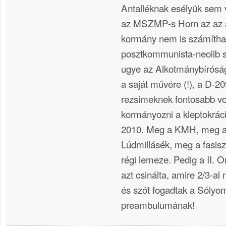
Antalléknak esélyük sem v
az MSZMP-s Horn az az a
kormány nem is számíthat
posztkommunista-neolib 
ugye az Alkotmánybíróság
a saját művére (!), a D-
rezsimeknek fontosabb vo
kormányozni a kleptokráci
2010. Meg a KMH, meg a
Lúdmillásék, meg a fasis
régi lemeze. Pedig a II.
azt csinálta, amire 2/3-al
és szót fogadtak a Sólyo
preambulumának!