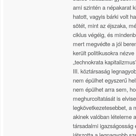
ami szintén a népakarat k
hatott, vagyis bárki volt h
sötét, mint az éjszaka, m
ciklus végéig, és mindenbe
mert megvédte a jól bere
került politikusokra nézve
„technokrata kapitalizmus”
III. köztársaság legnagyob
nem épülhet egyszerű hely
nem épülhet arra sem, hog
meghurcoltatását is elvise
legkövetkezetesebbet, a 
akinek valóban lételeme 
társadalmi igazságosság 
játszotta a legnagyobb s