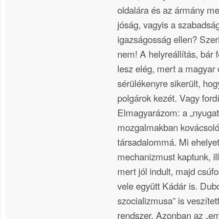
oldalára és az ármány meg
jóság, vagyis a szabadság
igazságosság ellen? Szer
nem! A helyreállítás, bár
lesz elég, mert a magyar
sérülékenyre sikerült, hog
polgárok kezét. Vagy fordí
Elmagyarázom: a „nyugat
mozgalmakban kovácsolódo
társadalommá. Mi ehelyet
mechanizmust kaptunk, il
mert jól indult, majd csúf
vele együtt Kádár is. Du
szocializmusa” is veszítet
rendszer. Azonban az „em