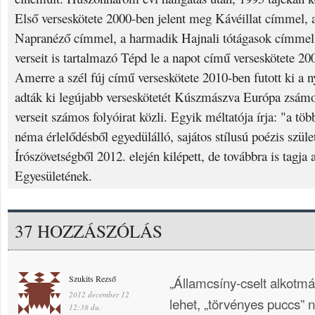
Első verseskötete 2000-ben jelent meg Kávéillat címmel,
Napranéző címmel, a harmadik Hajnali tótágasok címmel 
verseit is tartalmazó Tépd le a napot című verseskötete 200
Amerre a szél fúj című verseskötete 2010-ben futott ki a
adták ki legújabb verseskötetét Kúszmászva Európa zsám
verseit számos folyóirat közli. Egyik méltatója írja: "a töb
néma érlelődésből egyedülálló, sajátos stílusú poézis szül
Írószövetségből 2012. elején kilépett, de továbbra is tagja
Egyesületének.
37 HOZZÁSZÓLÁS
Szukits Rezső
„Államcsíny-cselt alkotm
2012 december 12
lehet, „törvényes puccs” 
12:38 du.