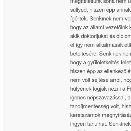
megítélésünk soha nem l
süllyed, hiszen épp annak
ígérték. Senkinek nem vol
hogy az állami vezetőink 
akik doktorijukat és diplo
el így nem alkalmasak eti
betöltésére. Senkinek nem
hogy a gyűlöletkeltés fel
hiszen épp az ellenkezőjé
nem volt sejtése arról, h
hülyének fogják nézni a 
igenes népszavazással, a
tandíjmentesség volt, his
keretszámok megnyírásáva
ingyen tanulhat. Senkine