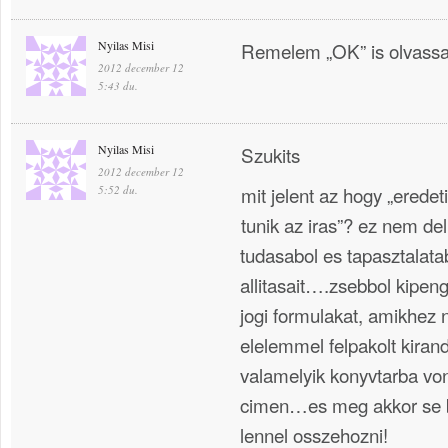
Nyilas Misi
Remelem „OK” is olvassa
2012 december 12
5:43 du.
Nyilas Misi
Szukits
2012 december 12
mit jelent az hogy „erede
5:52 du.
tunik az iras”? ez nem d
tudasabol es tapasztalatab
allitasait….zsebbol kipen
jogi formulakat, amikhez 
elelemmel felpakolt kira
valamelyik konyvtarba vo
cimen…es meg akkor se b
lennel osszehozni!