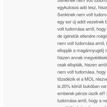
egykulcsos adó lesz, hisz
Senkinek nem volt tudom
egy sor új adót vezetnek
volt tudomása arról, hogy
de ígéretük ellenére még
nem volt tudomása arról,
ellopják a magánnyugdíj 
hiszen annak megvédésér
csak ellopták, hiszen arr
nem volt tudomása, hogy
tőzsdézik el a MOL részv
is 20% körüli bukóban va
emberek pénze úszik el!!
tudomása arról, hogy a n