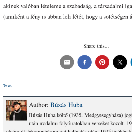
akinek valóban lételeme a szabadság, a társadalmi i
(amiként a fény is abban leli létét, hogy a sötétségen á
Share this...
Tweet
Author:
Búzás Huba
Búzás Huba költő (1935. Medgyesegyháza) jog
után irodalmi folyóiratokban verseket közölt. 1
elnémult. Huszonhárom évi hallgatás után, 1995 tájékán ke