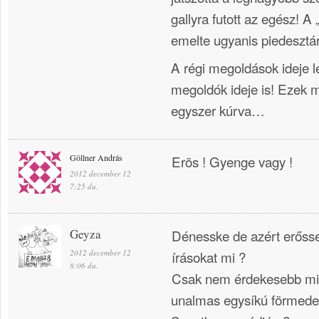
gallyra futott az egész! A
emelte ugyanis piedesztár
A régi megoldások ideje le
megoldók ideje is! Ezek m
egyszer kúrva…
Göllner András
Erös ! Gyenge vagy !
2012 december 12
7:25 du.
Geyza
Dénesske de azért erősse
2012 december 12
írásokat mi ?
8:06 du.
Csak nem érdekesebb min
unalmas egysíkú förmede