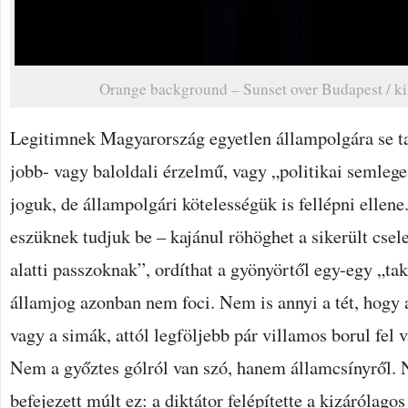
Orange background – Sunset over Budapest / ki
Legitimnek Magyarország egyetlen állampolgára se ta
jobb- vagy baloldali érzelmű, vagy „politikai semleg
joguk, de állampolgári kötelességük is fellépni elle
eszüknek tudjuk be – kajánul röhöghet a sikerült csele
alatti passzoknak”, ordíthat a gyönyörtől egy-egy „takt
államjog azonban nem foci. Nem is annyi a tét, hogy 
vagy a simák, attól legföljebb pár villamos borul fel 
Nem a győztes gólról van szó, hanem államcsínyről. N
befejezett múlt ez: a diktátor felépítette a kizárólago