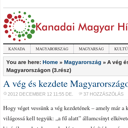
KANADA
MAGYARORSZÁG
MAGYARSÁG
KULTÚ
You are here:
Home
»
Magyarország
»
A vég é
Magyarországon (3.rész)
A vég és kezdete Magyarországo
2012 DECEMBER 12 11:55 DE.
37 HOZZÁSZÓLÁS
Hogy véget vessünk a vég kezdetének – amely már a k
világossá kell tegyük: „a fű alatt” államcsínyt elköve