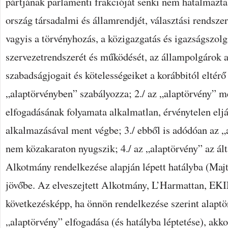
pártjának parlamenti frakcióját senki nem hatalmazta 
ország társadalmi és államrendjét, választási rendsze
vagyis a törvényhozás, a közigazgatás és igazságszolg
szervezetrendszerét és működését, az állampolgárok 
szabadságjogait és kötelességeiket a korábbitól eltérő
„alaptörvényben” szabályozza; 2./ az „alaptörvény” 
elfogadásának folyamata alkalmatlan, érvénytelen eljá
alkalmazásával ment végbe; 3./ ebből is adódóan az „
nem közakaraton nyugszik; 4./ az „alaptörvény” az ál
Alkotmány rendelkezése alapján lépett hatályba (Majt
jövőbe. Az elveszejtett Alkotmány, L’Harmattan, EKI
következésképp, ha önnön rendelkezése szerint alaptö
„alaptörvény” elfogadása (és hatályba léptetése), akk