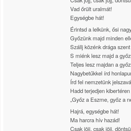
Vad őrült uralmát!
Egységbe hát!
Érintsd a lelkünk, ősi nag
Győzünk majd minden ell
Szállj közénk drága szen
S miénk lesz majd a győ
Teljes lesz majdan a győ
Nagybetűkkel írd honlapu
Írd fel nemzetünk jelszavá
Hadd terjedjen kibertéren 
„Győz a Eszme, győz a n
Hajrá, egységbe hát!
Ma harcra hív hazád!
Csak jöjj, csak jöjj, dönt