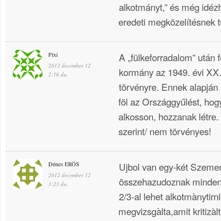
alkotmányt,” és még idéz
eredeti megközelítésnek tű
Pixi
A „fülkeforradalom” után f
2012 december 12
kormány az 1949. évi XX.
2:16 du.
törvényre. Ennek alapján
föl az Országgyűlést, hog
alkosson, hozzanak létre
szerint/ nem törvényes!
Dénes ERÖS
Ujbol van egy-két Szemen
2012 december 12
összehazudoznak minden
3:23 du.
2/3-al lehet alkotmànytirn
megvizsgàlta,amit kritizàlt 