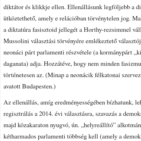
diktátor és klikkje ellen. Ellenállásunk legföljebb a d
ütköztethető, amely e relációban törvénytelen jog. M
a diktatúra fasisztoid jellegét a Horthy-rezsimmel vál
Mussolini választási törvényére emlékeztető választ
neonáci párt parlamenti részvétele (a kormánypárt „k
daganata) adja. Hozzátéve, hogy nem minden fasizmus
történetesen az. (Minap a neonácik félkatonai szervez
avatott Budapesten.)
Az ellenállás, amíg eredményességében bízhatunk, leh
regisztrálás a 2014. évi választásra, szavazás a demok
majd közakaraton nyugvó, ún. „helyreállító” alkotmá
kétharmados parlamenti többség kell (amely a demokr