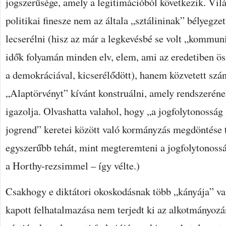
jogszerűsége, amely a legitimációból következik. Vilá
politikai finesze nem az általa „sztálininak” bélyegz
lecserélni (hisz az már a legkevésbé se volt „kommun
idők folyamán minden elv, elem, ami az eredetiben ös
a demokráciával, kicserélődött), hanem közvetett szá
„Alaptörvényt” kívánt konstruálni, amely rendszeréne
igazolja. Olvashatta valahol, hogy „a jogfolytonosság 
jogrend” keretei között való kormányzás megdöntése 
egyszerűbb tehát, mint megteremteni a jogfolytonos
a Horthy-rezsimmel – így vélte.)
Csakhogy e diktátori okoskodásnak több „kányája” va
kapott felhatalmazása nem terjedt ki az alkotmányozá