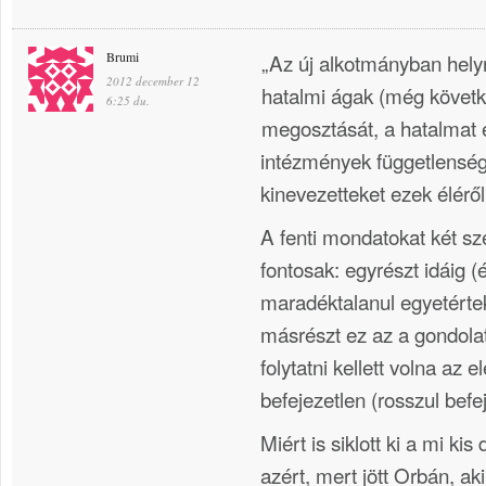
Brumi
„Az új alkotmányban helyre
2012 december 12
hatalmi ágak (még követ
6:25 du.
megosztását, a hatalmat e
intézmények függetlenségét
kinevezetteket ezek éléről
A fenti mondatokat két s
fontosak: egyrészt idáig 
maradéktalanul egyetértek
másrészt ez az a gondola
folytatni kellett volna az 
befejezetlen (rosszul befe
Miért is siklott ki a mi k
azért, mert jött Orbán, aki 