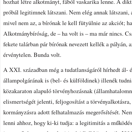
hozhat létre alkotmányt, fából vaskarika lenne. A dikt
próbál legitimnek látszani. Nem elég annak látszani, 
mivel nem az, a bírónak le kell fütyülnie az akciót; ha 
Alkotmánybíróság, de – ha volt is – ma már nincs. Cs
fekete talárban pár bírónak nevezett kellék a pályán, 
érvénytelen. Bunda volt.
A XXI. században még a tudatlanságáról hírhedt ál- 
állampolgárának is (bel- és külföldinek) illenék tudni
közakaraton alapuló törvényhozásnak (államhatalomn
elismertségét jelenti, feljogosítást a törvényalkotásra,
kormányzásra adott felhatalmazás megerősítését. Nem
lenni ahhoz, hogy ki-ki tudja: a legitimitás a működé