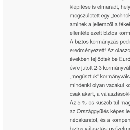
kiépítése is elmaradt, hel
megszületett egy „technok
aminek a jellemzői a féke
ellentételezett biztos kor
A biztos kormányzás ped
eredményezett! Az olaszo
években fejlődtek be Eur
évre jutott 2-3 kormányvál
„megúsztuk” kormányválsá
mindenki olyan vacakul k
csak akart, a választások
Az 5 %-os küszöb túl mag
az Országgyűlés képes leg
népakaratot, és a kompen
biztos választási győzel