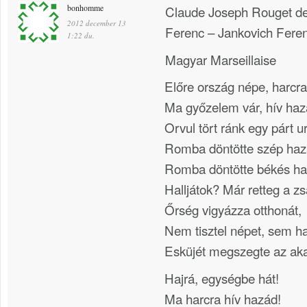
bonhomme
Claude Joseph Rouget de
2012 december 13
Ferenc – Jankovich Fer
1:22 du.
Magyar Marseillaise
Előre ország népe, harcra
Ma győzelem vár, hív haz
Orvul tört ránk egy párt u
Romba döntötte szép haz
Romba döntötte békés ha
Halljátok? Már retteg a zs
Őrség vigyázza otthonát,
Nem tisztel népet, sem ha
Esküjét megszegte az ak
Hajrá, egységbe hát!
Ma harcra hív hazád!