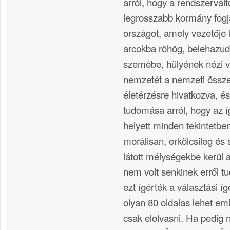
arról, hogy a rendszervált
legrosszabb kormány fogja
országot, amely vezetője
arcokba röhög, belehazu
szemébe, hülyének nézi vá
nemzetét a nemzeti össze
életérzésre hivatkozva, é
tudomása arról, hogy az í
helyett minden tekintetben
morálisan, erkölcsileg és
látott mélységekbe kerül 
nem volt senkinek erről
ezt ígérték a választási í
olyan 80 oldalas lehet em
csak elolvasni. Ha pedig 