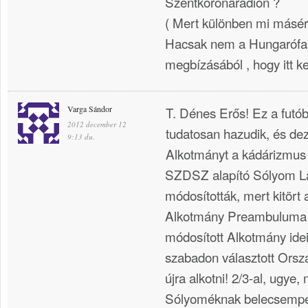
Szentkoronarádión ?
( Mert különben mi másért
Hacsak nem a Hungarófas
megbízásából , hogy itt ke
Varga Sándor
T. Dénes Erős! Ez a futó
2012 december 12
tudatosan hazudik, és de
9:13 du.
Alkotmányt a kádárizmus 
SZDSZ alapító Sólyom Lá
módosították, mert kitört
Alkotmány Preambuluma l
módosított Alkotmány idei
szabadon választott Orsz
újra alkotni! 2/3-al, ugye, 
Sólyoméknak belecsempé