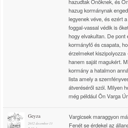
hazudtak Önöknek, és Önö
hazug kormánynak engedi
legyenek véve, és ezért
foggal-vassal védik is ők
hogy elvakultan. De pont e
kormányfő és csapata, ho
érzelmeket kiszipolyozza
hanem saját magukért. Min
kormány a hatalmon annál
lista amely a szemfényve
átveréséről szól. Milyen h
még például Ön Varga Ú
Geyza
Vargicsek maraggyon má
2012 december 13
Fenét se érdekel az állan