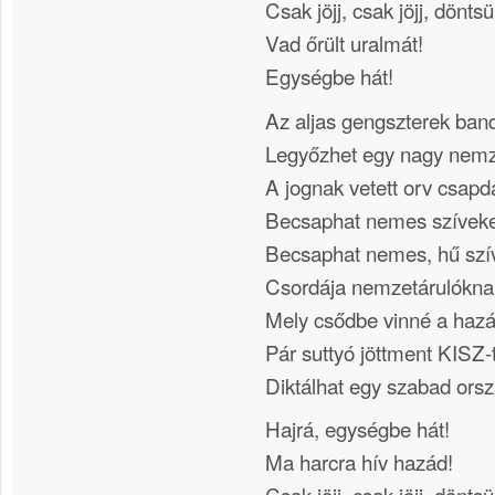
Csak jöjj, csak jöjj, dönt
Vad őrült uralmát!
Egységbe hát!
Az aljas gengszterek ban
Legyőzhet egy nagy nemz
A jognak vetett orv csapd
Becsaphat nemes szívek
Becsaphat nemes, hű szí
Csordája nemzetárulókna
Mely csődbe vinné a hazá
Pár suttyó jöttment KISZ-t
Diktálhat egy szabad ors
Hajrá, egységbe hát!
Ma harcra hív hazád!
Csak jöjj, csak jöjj, dönt