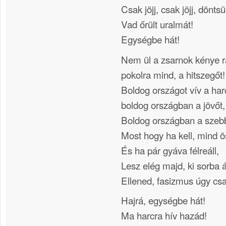
Csak jöjj, csak jöjj, dönt
Vad őrült uralmát!
Egységbe hát!
Nem ül a zsarnok kénye r
pokolra mind, a hitszegőt!
Boldog országot vív a har
boldog országban a jövőt,
Boldog országban a szebb
Most hogy ha kell, mind 
És ha pár gyáva félreáll,
Lesz elég majd, ki sorba ál
Ellened, fasizmus úgy cs
Hajrá, egységbe hát!
Ma harcra hív hazád!