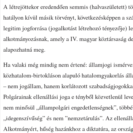
A létrejöttekor eredendően semmis (halvaszületett) t
hatályon kívül másik törvényt, következésképpen a 
legitim jogforrása (jogalkotást létrehozó tényezője) l
alkotmányozásnak, amely a IV. magyar köztársaság d
alapozhatná meg.
Ha valaki még mindig nem értené: államjogi ismérveit
közhatalom-birtokláson alapuló hatalomgyakorlás áll
– nem jogállam, hanem korlátozott szabadságjogokkal 
Polgárainak ellenállási joga e tényből közvetlenül leve
nem minősül „állampolgári engedetlenségnek”, több
„idegenszívűség” és nem ”nemzetárulás”. Az ellenállá
Alkotmányért, hűség hazánkhoz a diktatúra, az orszá