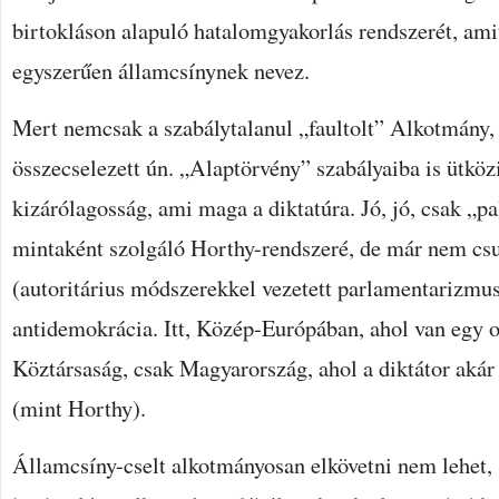
birtokláson alapuló hatalomgyakorlás rendszerét, amit
egyszerűen államcsínynek nevez.
Mert nemcsak a szabálytalanul „faultolt” Alkotmány,
összecselezett ún. „Alaptörvény” szabályaiba is ütközi
kizárólagosság, ami maga a diktatúra. Jó, jó, csak „pa
mintaként szolgáló Horthy-rendszeré, de már nem cs
(autoritárius módszerekkel vezetett parlamentarizmu
antidemokrácia. Itt, Közép-Európában, ahol van egy
Köztársaság, csak Magyarország, ahol a diktátor akár
(mint Horthy).
Államcsíny-cselt alkotmányosan elkövetni nem lehet,