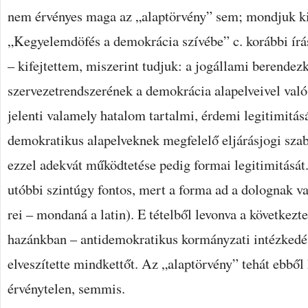
nem érvényes maga az „alaptörvény” sem; mondjuk ki
„Kegyelemdöfés a demokrácia szívébe” c. korábbi í
– kifejtettem, miszerint tudjuk: a jogállami berendez
szervezetrendszerének a demokrácia alapelveivel való
jelenti valamely hatalom tartalmi, érdemi legitimitás
demokratikus alapelveknek megfelelő eljárásjogi szab
ezzel adekvát működtetése pedig formai legitimitását
utóbbi szintúgy fontos, mert a forma ad a dolognak va
rei – mondaná a latin). E tételből levonva a következt
hazánkban – antidemokratikus kormányzati intézkedé
elveszítette mindkettőt. Az „alaptörvény” tehát ebből
érvénytelen, semmis.