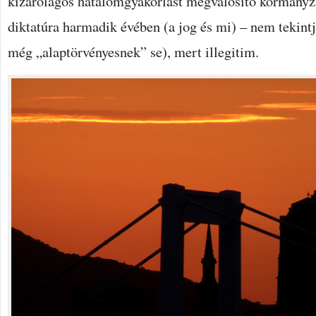
kizárólagos hatalomgyakorlást megvalósító kormányzá
diktatúra harmadik évében (a jog és mi) – nem tekin
még „alaptörvényesnek” se), mert illegitim.