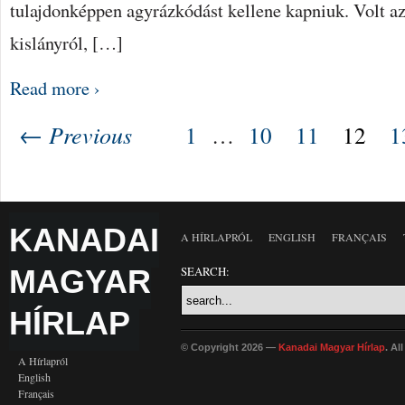
tulajdonképpen agyrázkódást kellene kapniuk. Volt az
kislányról, […]
Read more ›
← Previous
1
…
10
11
12
1
KANADAI
A HÍRLAPRÓL
ENGLISH
FRANÇAIS
MAGYAR
SEARCH:
HÍRLAP
© Copyright 2026 —
Kanadai Magyar Hírlap
. Al
A Hírlapról
English
Français