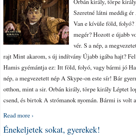
Orbán király, törpe király
Szeretné látni meddig ér
Van e kívüle föld, folyó
megér? Hozott e újabb vo
vér. S a nép, a megvezete
rajt Mint akarom, s új indítvány Újabb igába hajt? Fe
Hamis gyémántja ez: Itt föld, folyó, vagy bármi jó Ha
nép, a megvezetett nép A Skype-on este sír! Bár gye
otthon, mint a sir. Orbán király, törpe király Léptet l
csend, és birtok A strómanok nyomán. Bármi is volt a
Read more ›
Énekeljetek sokat, gyerekek!