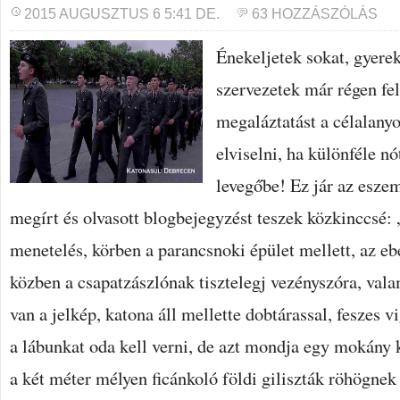
2015 AUGUSZTUS 6 5:41 DE.
63 HOZZÁSZÓLÁS
Énekeljetek sokat, gyere
szervezetek már régen fe
megaláztatást a célalany
elviselni, ha különféle n
levegőbe! Ez jár az esze
megírt és olvasott blogbejegyzést teszek közkinccsé:
menetelés, körben a parancsnoki épület mellett, az ebé
közben a csapatzászlónak tisztelegj vezényszóra, val
van a jelkép, katona áll mellette dobtárassal, feszes
a lábunkat oda kell verni, de azt mondja egy mokány k
a két méter mélyen ficánkoló földi giliszták röhögne