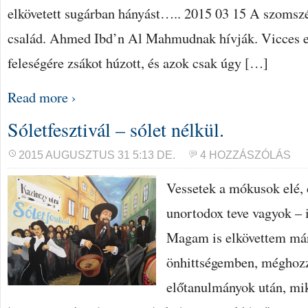
elkövetett sugárban hányást….. 2015 03 15 A szomsz
család. Ahmed Ibd’n Al Mahmudnak hívják. Vicces
feleségére zsákot húzott, és azok csak úgy […]
Read more ›
Sóletfesztivál – sólet nélkül.
2015 AUGUSZTUS 31 5:13 DE.
4 HOZZÁSZÓLÁS
Vessetek a mókusok elé, 
unortodox teve vagyok – 
Magam is elkövettem má
önhittségemben, méghoz
előtanulmányok után, mi