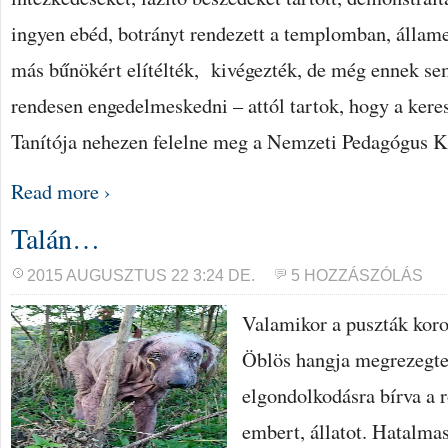
ingyen ebéd, botrányt rendezett a templomban, államel
más bűnökért elítélték, kivégezték, de még ennek se
rendesen engedelmeskedni – attól tartok, hogy a kere
Tanítója nehezen felelne meg a Nemzeti Pedagógus K
Read more ›
Talán…
2015 AUGUSZTUS 22 3:24 DE.
5 HOZZÁSZÓLÁS
Valamikor a puszták koron
Öblös hangja megrezegtet
elgondolkodásra bírva a 
embert, állatot. Hatalma