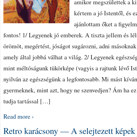
amikor megszülettek a ki
kértem a jó Istentől, és 
ajánlottam őket a figyelm
fontos! 1/ Legyenek jó emberek. A tiszta jellem és lé
örömöt, megértést, jóságot sugározni, adni másoknak
amely által jobbá válhat a világ. 2/ Legyenek egészsé
mint méltóságunk tükörképe (vagyis a rajtunk lévő Is
nyilván az egészségünk a legfontosabb. Mi mást kíván
gyermeknek, mint azt, hogy ne szenvedjen? Ám ha ez 
tudja tartással […]
Read more ›
Retro karácsony — A selejtezett képe