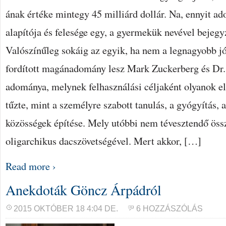
ának értéke mintegy 45 milliárd dollár. Na, ennyit a
alapítója és felesége egy, a gyermekük nevével bejegy
Valószínűleg sokáig az egyik, ha nem a legnagyobb jó
fordított magánadomány lesz Mark Zuckerberg és Dr.
adománya, melynek felhasználási céljaként olyanok elő
tűzte, mint a személyre szabott tanulás, a gyógyítás, 
közösségek építése. Mely utóbbi nem tévesztendő öss
oligarchikus dacszövetségével. Mert akkor, […]
Read more ›
Anekdoták Göncz Árpádról
2015 OKTÓBER 18 4:04 DE.
6 HOZZÁSZÓLÁS