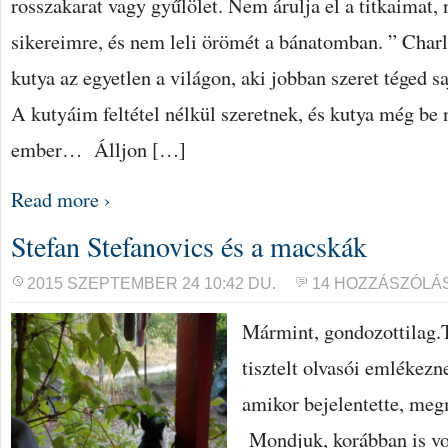
rosszakarat vagy gyűlölet. Nem árulja el a titkaimat, 
sikereimre, és nem leli örömét a bánatomban. ” Char
kutya az egyetlen a világon, aki jobban szeret téged s
A kutyáim feltétel nélkül szeretnek, és kutya még be 
ember… Álljon […]
Read more ›
Stefan Stefanovics és a macskák
2015 SZEPTEMBER 24 10:42 DU.
14 HOZZÁSZÓLÁ
Mármint, gondozottilag.T
tisztelt olvasói emlékezne
amikor bejelentette, me
Mondjuk, korábban is vo