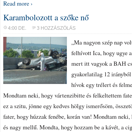
Read more ›
Karambolozott a szőke nő
4:00 DE.
3 HOZZÁSZÓLÁS
„Ma nagyon szép nap volt
felhívott Ica, hogy ugye a
mert itt vagyok a BAH c
gyakorlatilag 12 irányb
hívok egy trélert és fel
Mondtam neki, hogy vártenzibitte és felkeltettem fat
ez a szitu, jönne egy kedves hölgy ismerősöm, összetö
fater, hogy húzzak fenébe, korán van! Mondtam neki,
és nagy mellű. Mondta, hogy hozzam be a kávét, a cig