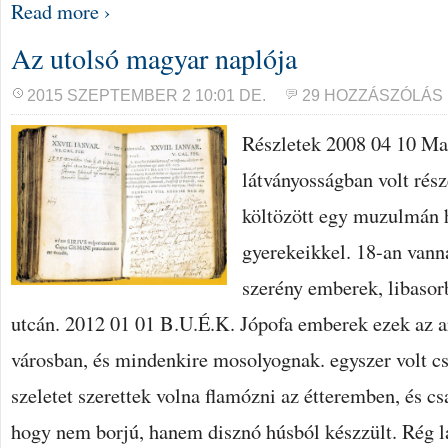
Read more ›
Az utolsó magyar naplója
2015 SZEPTEMBER 2 10:01 DE.
29 HOZZÁSZÓLÁS
Részletek 2008 04 10 Ma
látványosságban volt ré
költözött egy muzulmán h
gyerekeikkel. 18-an vann
szerény emberek, libasor
utcán. 2012 01 01 B.U.É.K. Jópofa emberek ezek az ar
városban, és mindenkire mosolyognak. egyszer volt cs
szeletet szerettek volna flamózni az étteremben, és cs
hogy nem borjú, hanem disznó húsból készzült. Rég l