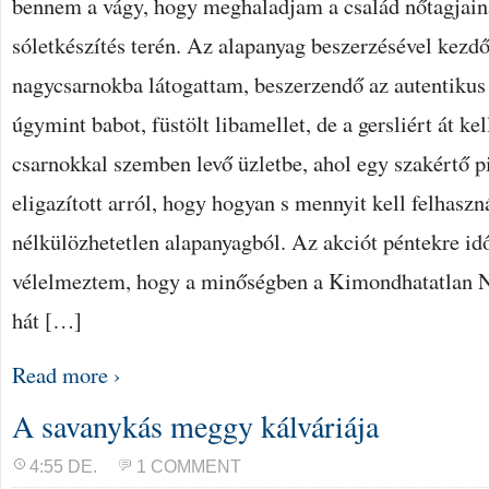
bennem a vágy, hogy meghaladjam a család nőtagjain
sóletkészítés terén. Az alapanyag beszerzésével kezdő
nagycsarnokba látogattam, beszerzendő az autentikus
úgymint babot, füstölt libamellet, de a gersliért át k
csarnokkal szemben levő üzletbe, ahol egy szakértő p
eligazított arról, hogy hogyan s mennyit kell felhasz
nélkülözhetetlen alapanyagból. Az akciót péntekre id
vélelmeztem, hogy a minőségben a Kimondhatatlan N
hát […]
Read more ›
A savanykás meggy kálváriája
4:55 DE.
1 COMMENT