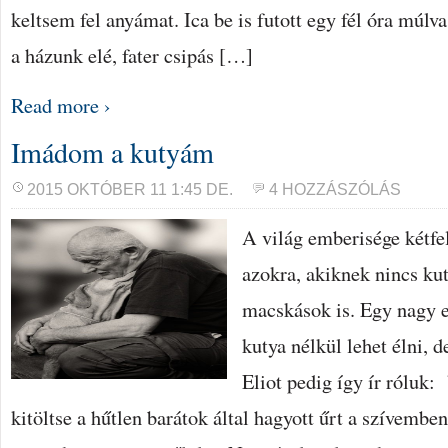
keltsem fel anyámat. Ica be is futott egy fél óra múlva
a házunk elé, fater csipás […]
Read more ›
Imádom a kutyám
2015 OKTÓBER 11 1:45 DE.
4 HOZZÁSZÓLÁS
A világ emberisége kétfel
azokra, akiknek nincs ku
macskások is. Egy nagy 
kutya nélkül lehet élni,
Eliot pedig így ír róluk
kitöltse a hűtlen barátok által hagyott űrt a szívembe