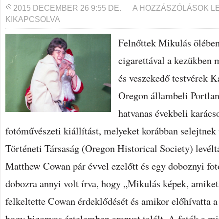
RETRO
2015 DECEMBER 26 9:55 DE.
A HOZZÁSZÓLÁSOK L
KARÁCSONY
KIKAPCSOLVA
—
A
SELEJTEZETT
Felnőttek Mikulás ölében
KÉPEK
HUMORA
cigarettával a kezükben 
BEJEGYZÉSHEZ
és veszekedő testvérek 
Oregon állambeli Portlan
hatvanas évekbeli karácso
fotóművészeti kiállítást, melyeket korábban selejtnek
Történeti Társaság (Oregon Historical Society) levélt
Matthew Cowan pár évvel ezelőtt és egy doboznyi fot
dobozra annyi volt írva, hogy „Mikulás képek, amiket
felkeltette Cowan érdeklődését és amikor előhívatta a 
hogy bizonyos értelemben aranyat talált. A fotók a m