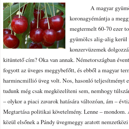
A magyar gyümölcs
koronagyémántja a megg
megtermelt 60-70 ezer t
gyümölcs alig-alig kerül 
konzervüzemek dolgozzák
kitüntető cím? Oka van annak. Németországban évente
fogyott az üveges meggybefőtt, és ebből a magyar ter
harmincmillió üveg volt. Nos, hasonló teljesítményt 
tudunk még csak megközelíteni sem, nemhogy túlszárn
– olykor a piaci zavarok hatására változóan, ám – évtiz
Megtartása politikai követelmény. Lenne – mondom. 
közül elsőnek a Pándy üvegmeggy aratott nemzetköz