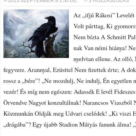
2015 SZEPTEMBER 8 1:50 DE.
2 HOZZÁSZÓLÁS
Az „ifjú Rákosi” Levelé
Volt párttag, Ki gyomorr
Nem bízta A Schmitt Pali
nak Van némi hiánya! Ne
nyelvtan ellene. Az olló
fegyvere. Arannyal, Ezüsttel Nem fizettek érte; A dok
rossz a „bére”! „Ne mozdulj, Ne indulj, Én egyetlen
vezér! És míg nem egészen: Adassék E levél Fidesze
Örvendve Nagyot konzultálnak! Narancsos Viaszból 
Közmunkán Oldják meg Udvari cselédek! „Ki viszi
„drágába”? Egy újabb Stadion Mátyás fanunk álma!