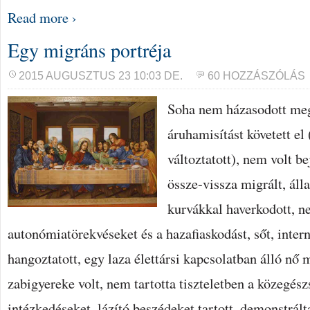
Read more ›
Egy migráns portréja
2015 AUGUSZTUS 23 10:03 DE.
60 HOZZÁSZÓLÁS
Soha nem házasodott meg
áruhamisítást követett el 
változtatott), nem volt be
össze-vissza migrált, áll
kurvákkal haverkodott, n
autonómiatörekvéseket és a hazafiaskodást, sőt, inter
hangoztatott, egy laza élettársi kapcsolatban álló nő
zabigyereke volt, nem tartotta tiszteletben a közegész
intézkedéseket, lázító beszédeket tartott, demonstrált