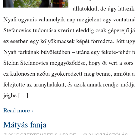
állatokkal, de úgy látszik
Nyafi ugyanis valamelyik nap megjelent egy vontatmá
Stefanovics tudomása szerint eleddig csak géperejű já
ez esetben egy kölyökmacsek képét formázta. Jött ug
Nyafi farkának bűvöletében – utána egy fekete-fehér 
Stefan Stefanovics meggyőződése, hogy őt veri a sors 
ez különösen azóta gyökeredzett meg benne, amióta a 
felejtette az aranyhalakat, és azok annak rendje-módja
jégbe […]
Read more ›
Mátyás fanja