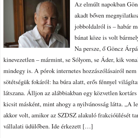
Az elmúlt napokban Gönc
akadt bőven megnyilatkozó
jobboldalról is – habár 
bánat köze is volt bármel
Na persze, ő Göncz Árpád 
kinevezetlen – mármint, se Sólyom, se Áder, kik vonal
mindegy is. A pórok internetes hozzászólásairól nem i
sötétségük fokáról: ha búra alatt, erős fénnyel világít
látszana. Álljon az alábbiakban egy közvetlen kortár
kicsit másként, mint ahogy a nyilvánosság látta. „A l
akkor volt, amikor az SZDSZ alakuló frakcióülését ta
vállalati üdülőben. Ide érkezett […]