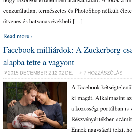
cenzurálatlan, természetes és PhotoShop nélküli élete
ötvenes és hatvanas évekbeli […]
Read more ›
Facebook-milliárdok: A Zuckerberg-csa
alapba tette a vagyont
2015 DECEMBER 2 12:02 DE.
7 HOZZÁSZÓLÁS
A Facebook kétségtelenül
ki magát. Alkalmasint az
a közösségi portálban is 
Részvényértékben számít
Ennek nagyságát jelzi, h