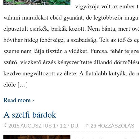
vigyázója volt az ember 
valami maradékot ebéd gyanánt, de legtöbbször maga 
elpusztult csirkék, birkák között. Nem bánta, mert övé 
hóvihar hideg fehérsége, a szabadság. Telt az idő és e
szeme nem látja tisztán a vidéket. Furcsa, fehér tejsze
szúró, viszkető érzés kényszerítette állandó dörzsölésr
kezdve megváltozott az élete. A fiatalabb kutyák, de 
előle […]
Read more ›
A szelfi bárdok
2015 AUGUSZTUS 17 1:27 DU.
26 HOZZÁSZÓLÁS