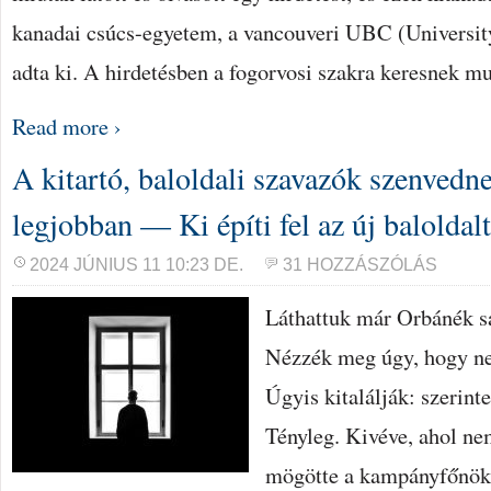
kanadai csúcs-egyetem, a vancouveri UBC (Universit
adta ki. A hirdetésben a fogorvosi szakra keresnek m
Read more ›
A kitartó, baloldali szavazók szenvedn
legjobban — Ki építi fel az új baloldal
2024 JÚNIUS 11 10:23 DE.
31 HOZZÁSZÓLÁS
Láthattuk már Orbánék sa
Nézzék meg úgy, hogy ne
Úgyis kitalálják: szerint
Tényleg. Kivéve, ahol ne
mögötte a kampányfőnök 