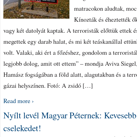
matracokon aludtak, moc
Kínozták és éheztették ők
vagy két datolyát kaptak. A terroristák előttük ettek é
megettek egy darab halat, és mi két teáskanállal ettü
volt. Valaki, aki ért a főzéshez, gondolom a terroristá
legjobb dolog, amit ott ettem” – mondja Aviva Siegel, 
Hamász fogságában a föld alatt, alagutakban és a terr
gázai helyszínen. Fotó: A zsidó […]
Read more ›
Nyílt levél Magyar Péternek: Kevesebb 
cselekedet!