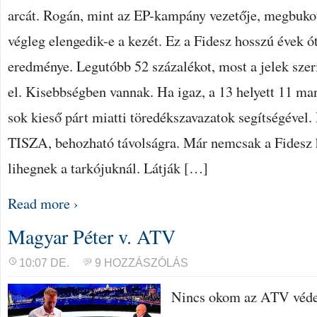
arcát. Rogán, mint az EP-kampány vezetője, megbukot
végleg elengedik-e a kezét. Ez a Fidesz hosszú évek ó
eredménye. Legutóbb 52 százalékot, most a jelek szeri
el. Kisebbségben vannak. Ha igaz, a 13 helyett 11 ma
sok kieső párt miatti töredékszavazatok segítségével.
TISZA, behozható távolságra. Már nemcsak a Fidesz há
lihegnek a tarkójuknál. Látják […]
Read more ›
Magyar Péter v. ATV
10:07 DE.
9 HOZZÁSZÓLÁS
Nincs okom az ATV véde