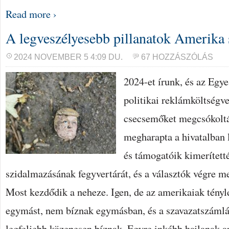
Read more ›
A legveszélyesebb pillanatok Amerika
2024 NOVEMBER 5 4:09 DU.
67 HOZZÁSZÓLÁS
2024-et írunk, és az Egy
politikai reklámköltségve
csecsemőket megcsókoltá
megharapta a hivatalban l
és támogatóik kimerítet
szidalmazásának fegyvertárát, és a választók végre m
Most kezdődik a neheze. Igen, de az amerikaiak tény
egymást, nem bíznak egymásban, és a szavazatszámlá
legfeljebb közepesen bíznak. Egyre inkább hajlanak ar