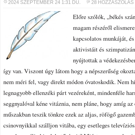
2024 SZEPTEMBER 24 1:31 DU.
28 HOZZÁSZÓLÁS
Előre szólók, „békés szá
magam részéről elismere
kapcsolatos munkáját, és
aktivistáit és szimpatizán
nyújtottak a védekezésben
így van. Viszont úgy látom hogy a népszerűség okozt
nem méri fel, vagy direkt módon óvatoskodik. Nem h
legnagyobb ellenzéki párt vezéreként, mindenféle h
seggnyalóval kéne vitáznia, nem pláne, hogy amíg az
műszakban teszik tönkre ezek az aljas, röfögő gazem
csinovnyikkal szálljon vitába, egy esetleges televízió