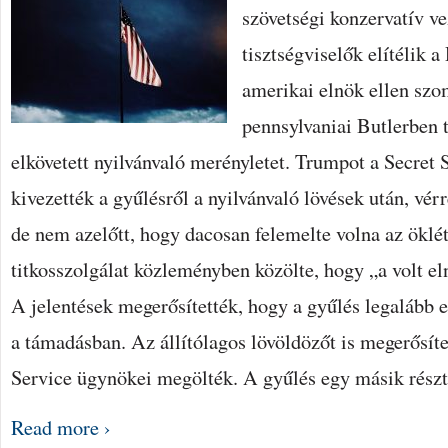
szövetségi konzervatív v
tisztségviselők elítélik 
amerikai elnök ellen szo
pennsylvaniai Butlerben 
elkövetett nyilvánvaló merényletet. Trumpot a Secret
kivezették a gyűlésről a nyilvánvaló lövések után, vérr
de nem azelőtt, hogy dacosan felemelte volna az öklét
titkosszolgálat közleményben közölte, hogy „a volt e
A jelentések megerősítették, hogy a gyűlés legalább 
a támadásban. Az állítólagos lövöldözőt is megerősíte
Service ügynökei megölték. A gyűlés egy másik részt
Read more ›