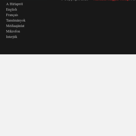
A Hírlapról
English
Français
Tanulmányok
Médiaajánlat
Mikrofon
Interjúk