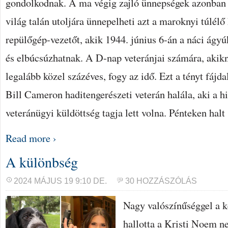
gondolkodnak. A ma végig zajló ünnepségek azonban az
világ talán utoljára ünnepelheti azt a maroknyi túlélő 
repülőgép-vezetőt, akik 1944. június 6-án a náci ágyú
és elbúcsúzhatnak. A D-nap veteránjai számára, akik
legalább közel százéves, fogy az idő. Ezt a tényt fáj
Bill Cameron haditengerészeti veterán halála, aki a h
veteránügyi küldöttség tagja lett volna. Pénteken hal
Read more ›
A különbség
2024 MÁJUS 19 9:10 DE.
30 HOZZÁSZÓLÁS
Nagy valószínűséggel a k
hallotta a Kristi Noem ne