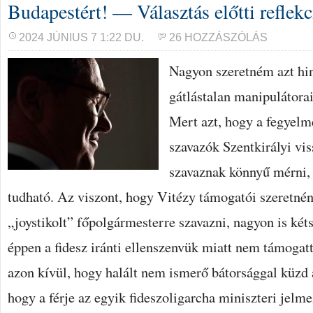
Budapestért! — Választás előtti reflek
2024 JÚNIUS 7 1:22 DU.
26 HOZZÁSZÓLÁS
Nagyon szeretném azt hi
gátlástalan manipulátora
Mert azt, hogy a fegyelm
szavazók Szentkirályi vi
szavaznak könnyű mérni, 
tudható. Az viszont, hogy Vitézy támogatói szeretnéne
„joystikolt” főpolgármesterre szavazni, nagyon is ké
éppen a fidesz iránti ellenszenvük miatt nem támogatt
azon kívül, hogy halált nem ismerő bátorsággal küzd 
hogy a férje az egyik fideszoligarcha miniszteri jelm