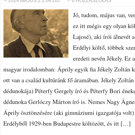
2024 MÁJUS 2 2:04 DU.
6 HOZZÁSZÓLÁS
Jó, tudom, május van, ver
ez itt mégis egy olyan kö
Lajosé), aki írói álnevét a
Erdélyi költő, többek sze
eredeti nevén Jékely. Ez a
magyar irodalomban: Áprily egyik fia Jékely Zoltán k
ott van a család kultúránk fő áramában. Jékely Zoltán
dédunokája) Péterfy Gergely író és Péterfy Bori ének
dédunoka Gerlóczy Márton író is. Nemes Nagy Ágne
Áprily ösztönzésére (aki gimnáziumi igazgatója volt) v
Erdélyből 1929-ben Budapestre költözött, és itt […]