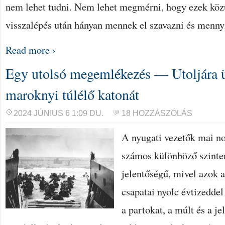
nem lehet tudni. Nem lehet megmérni, hogy ezek közü
visszalépés után hányan mennek el szavazni és menn
Read more ›
Egy utolsó megemlékezés — Utoljára 
maroknyi túlélő katonát
2024 JÚNIUS 6 1:09 DU.
18 HOZZÁSZÓLÁS
A nyugati vezetők mai no
számos különböző szinte
jelentőségű, mivel azok 
csapatai nyolc évtizedde
a partokat, a múlt és a je