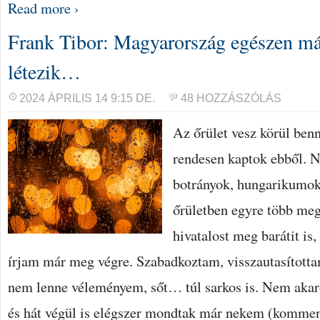
Read more ›
Frank Tibor: Magyarország egészen m
létezik…
2024 ÁPRILIS 14 9:15 DE.
48 HOZZÁSZÓLÁS
Az őrület vesz körül benn
rendesen kaptok ebből. 
botrányok, hungarikumok 
őrületben egyre több meg
hivatalost meg barátit i
írjam már meg végre. Szabadkoztam, visszautasított
nem lenne véleményem, sőt… túl sarkos is. Nem akar
és hát végül is elégszer mondtak már nekem (komme