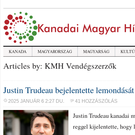
KANADA
MAGYARORSZÁG
MAGYARSÁG
KULTÚ
Articles by: KMH Vendégszerzők
Justin Trudeau bejelentette lemondását
2025 JANUÁR 6 2:27 DU.
41 HOZZÁSZÓLÁS
Justin Trudeau kanadai m
reggel kijelentette, hogy