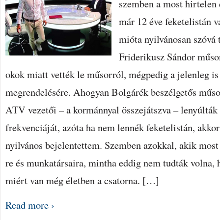
szemben a most hirtelen 
már 12 éve feketelistán 
mióta nyilvánosan szóvá 
Friderikusz Sándor műsor
okok miatt vették le műsorról, mégpedig a jelenleg i
megrendelésére. Ahogyan Bolgárék beszélgetős műsor
ATV vezetői – a kormánnyal összejátszva – lenyúlták
frekvenciáját, azóta ha nem lennék feketelistán, akko
nyilvános bejelentettem. Szemben azokkal, akik mos
re és munkatársaira, mintha eddig nem tudták volna, h
miért van még életben a csatorna. […]
Read more ›