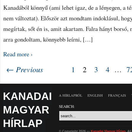
Kanadából könnyű (ami lehet igaz, de a lényegen, a té
nem változtat). Először azt mondtam indoklásul, ho
megírtak, sőt én is, amit akartam. Falra hányt borsó,
arra gondoltam, könnyebb leírni, […]
Read more ›
← Previous
1
2
3
4
…
7
KANADAI
A HÍRLAPRÓL
ENGLISH
FRANÇAIS
MAGYAR
SEARCH:
HÍRLAP
© Copyright 2026 —
Kanadai Magyar Hírlap
. Al