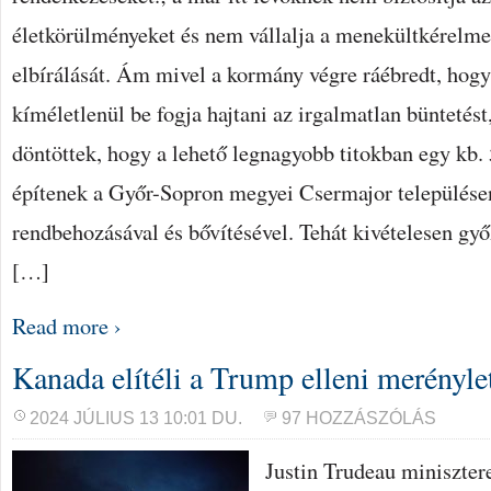
életkörülményeket és nem vállalja a menekültkérelme
elbírálását. Ám mivel a kormány végre ráébredt, hog
kíméletlenül be fogja hajtani az irgalmatlan büntetés
döntöttek, hogy a lehető legnagyobb titokban egy kb.
építenek a Győr-Sopron megyei Csermajor települése
rendbehozásával és bővítésével. Tehát kivételesen győ
[…]
Read more ›
Kanada elítéli a Trump elleni merényle
2024 JÚLIUS 13 10:01 DU.
97 HOZZÁSZÓLÁS
Justin Trudeau minisztere