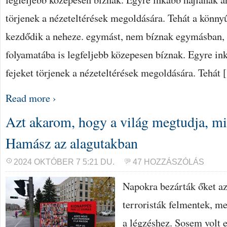
törjenek a nézeteltérések megoldására. Tehát a könn
kezdődik a neheze. egymást, nem bíznak egymásban, 
folyamatába is legfeljebb közepesen bíznak. Egyre in
fejeket törjenek a nézeteltérések megoldására. Tehát
Read more ›
Azt akarom, hogy a világ megtudja, mit
Hamász az alagutakban
2024 OKTÓBER 7 5:21 DU.
47 HOZZÁSZÓLÁS
Napokra bezárták őket az
terroristák felmentek, me
a légzéshez. Sosem volt 