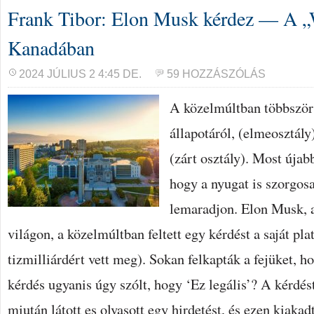
Frank Tibor: Elon Musk kérdez — A „
Kanadában
2024 JÚLIUS 2 4:45 DE.
59 HOZZÁSZÓLÁS
A közelmúltban többször 
állapotáról, (elmeosztály
(zárt osztály). Most úja
hogy a nyugat is szorgos
lemaradjon. Elon Musk, 
világon, a közelmúltban feltett egy kérdést a saját pl
tizmilliárdért vett meg). Sokan felkapták a fejüket, ho
kérdés ugyanis úgy szólt, hogy ‘Ez legális’? A kérdést 
miután látott es olvasott egy hirdetést, és ezen kiakad