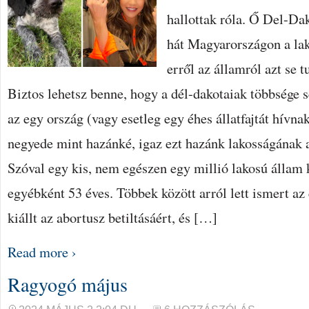
hallottak róla. Ő Del-Da
hát Magyarországon a lak
erről az államról azt se t
Biztos lehetsz benne, hogy a dél-dakotaiak többsége 
az egy ország (vagy esetleg egy éhes állatfajtát hívn
negyede mint hazánké, igaz ezt hazánk lakosságának a 
Szóval egy kis, nem egészen egy millió lakosú állam
egyébként 53 éves. Többek között arról lett ismert az
kiállt az abortusz betiltásáért, és […]
Read more ›
Ragyogó május