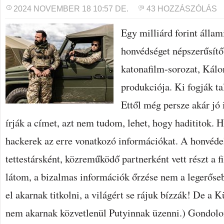
2024 NOVEMBER 18 10:57 DE.
43 HOZZÁSZÓLÁS
Egy milliárd forint állam
honvédséget népszerűsítő
katonafilm-sorozat, Kál
produkciója. Ki fogják ta
Ettől még persze akár jó 
írják a címet, azt nem tudom, lehet, hogy hadititok. 
hackerek az erre vonatkozó információkat. A honvédel
tettestársként, közreműködő partnerként vett részt a f
látom, a bizalmas információk őrzése nem a legerőse
el akarnak titkolni, a világért se rájuk bízzák! De a 
nem akarnak közvetlenül Putyinnak üzenni.) Gondolo