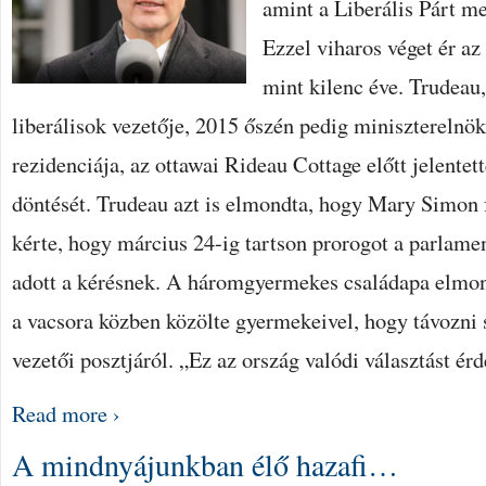
amint a Liberális Párt me
Ezzel viharos véget ér az 
mint kilenc éve. Trudeau,
liberálisok vezetője, 2015 őszén pedig miniszterelnök,
rezidenciája, az ottawai Rideau Cottage előtt jelentett
döntését. Trudeau azt is elmondta, hogy Mary Simon
kérte, hogy március 24-ig tartson prorogot a parlame
adott a kérésnek. A háromgyermekes családapa elmon
a vacsora közben közölte gyermekeivel, hogy távozni
vezetői posztjáról. „Ez az ország valódi választást é
Read more ›
A mindnyájunkban élő hazafi…