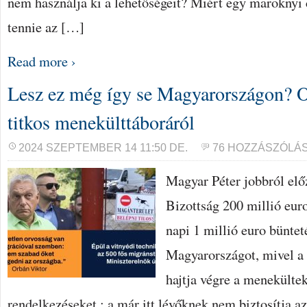
nem használja ki a lehetőségeit? Miért egy maroknyi c
tennie az […]
Read more ›
Lesz ez még így se Magyarországon? O
titkos menekülttáboráról
2024 SZEPTEMBER 14 11:50 DE.
76 HOZZÁSZÓLÁ
Magyar Péter jobbról e
Bizottság 200 millió euro
napi 1 millió euro bünteté
Magyarországot, mivel a
hajtja végre a menekülte
rendelkezéseket.; a már itt lévőknek nem biztosítja 