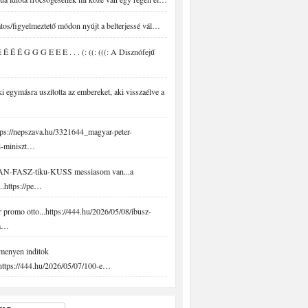
tos/figyelmeztető módon nyújt a belterjessé vál…
É É É G G G E E E . . . (: ((: (((: A Disznófejű
 egymásra uszította az embereket, aki visszaélve a
ps://nepszava.hu/3321644_magyar-peter-
i-miniszt…
N-FASZ-tiku-KUSS messiasom van...a
..https://pe…
promo otto...https://444.hu/2026/05/08/ibusz-
-a…
menyen inditok
.https://444.hu/2026/05/07/100-e…