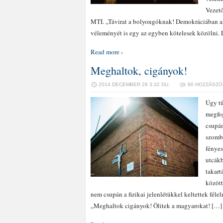
Vezet
MTI. „Távirat a bolyongóknak! Demokráciában az
véleményét is egy az egyben kötelesek közölni. L
Read more ›
Meghaltok, cigányok!
2014 DECEMBER 28 3:32 DU.
80 HOZZÁSZÓ
Úgy tű
megfog
csupán
szomba
fényes
utcákb
takart
között
nem csupán a fizikai jelenlétükkel keltettek féle
„Meghaltok cigányok! Ölitek a magyarokat! […]