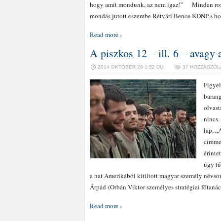
hogy amit mondunk, az nem igaz!” Minden rossz
mondás jutott eszembe Rétvári Bence KDNP-s ho
Read more ›
A piszkos 12 – ill. 6 – avagy a
2014 OKTÓBER 28 1:52 DU.
37 HOZZÁSZÓL
Figyel
barang
olvast
nincs.
lap, „
címmel
érinte
úgy tű
a hat Amerikából kitiltott magyar személy névso
Árpád (Orbán Viktor személyes stratégiai főtaná
Read more ›