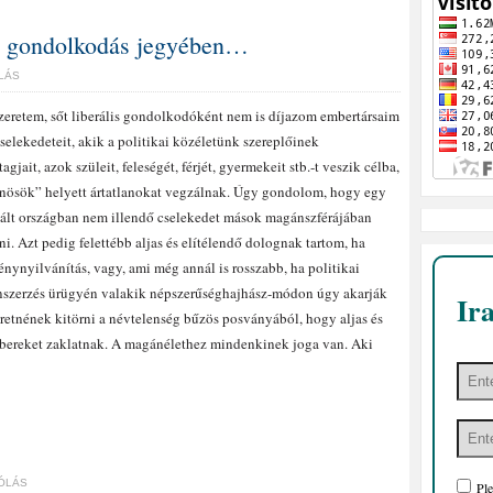
ív gondolkodás jegyében…
LÁS
eretem, sőt liberális gondolkodóként nem is díjazom embertársaim
selekedeteit, akik a politikai közéletünk szereplőinek
tagjait, azok szüleit, feleségét, férjét, gyermekeit stb.-t veszik célba,
nösök” helyett ártatlanokat vegzálnak. Úgy gondolom, hogy egy
zált országban nem illendő cselekedet mások magánszférájában
ni. Azt pedig felettébb aljas és elítélendő dolognak tartom, ha
nynyilvánítás, vagy, ami még annál is rosszabb, ha politikai
nszerzés ürügyén valakik népszerűséghajhász-módon úgy akarják
Ir
retnének kitörni a névtelenség bűzös posványából, hogy aljas és
embereket zaklatnak. A magánélethez mindenkinek joga van. Aki
ÓLÁS
Ple