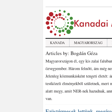
KANADA
MAGYARORSZÁG
Articles by: Bogdán Géza
Magyarországon él, egy kis zalai falub
özvegyember. Három felnőtt, ám még nem
Jelenleg közmunkásként tengeti életét: ár
testközeli élményekből születnek, mer
alatt megy, amit NER-nek hazudnak, ann
van.
Ezüstérmesek lettünk, megír