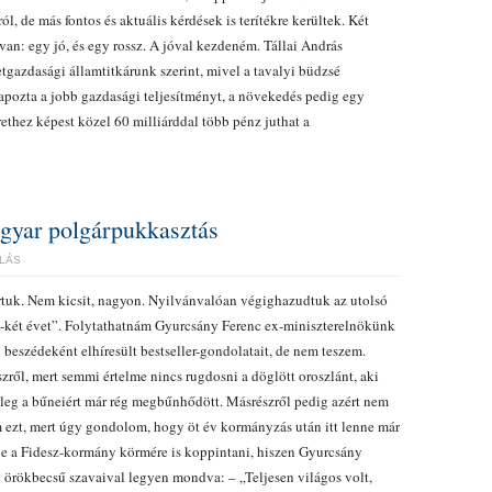
ról, de más fontos és aktuális kérdések is terítékre kerültek. Két
van: egy jó, és egy rossz. A jóval kezdeném. Tállai András
gazdasági államtitkárunk szerint, mivel a tavalyi büdzsé
pozta a jobb gazdasági teljesítményt, a növekedés pedig egy
erethez képest közel 60 milliárddal több pénz juthat a
gyar polgárpukkasztás
LÁS
tuk. Nem kicsit, nagyon. Nyilvánvalóan végighazudtuk az utolsó
-két évet”. Folytathatnám Gyurcsány Ferenc ex-miniszterelnökünk
 beszédeként elhíresült bestseller-gondolatait, de nem teszem.
zről, mert semmi értelme nincs rugdosni a döglött oroszlánt, aki
leg a bűneiért már rég megbűnhődött. Másrészről pedig azért nem
 ezt, mert úgy gondolom, hogy öt év kormányzás után itt lenne már
je a Fidesz-kormány körmére is koppintani, hiszen Gyurcsány
 örökbecsű szavaival legyen mondva: – „Teljesen világos volt,