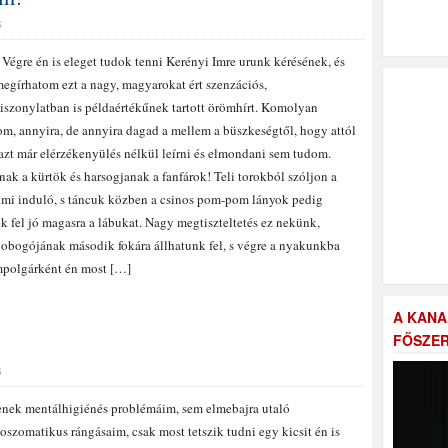
S
 Végre én is eleget tudok tenni Kerényi Imre urunk kérésének, és
egírhatom ezt a nagy, magyarokat ért szenzációs,
iszonylatban is példaértékűnek tartott örömhírt. Komolyan
, annyira, de annyira dagad a mellem a büszkeségtől, hogy attól
 azt már elérzékenyülés nélkül leírni és elmondani sem tudom.
nak a kürtök és harsogjanak a fanfárok! Teli torokból szóljon a
mi induló, s táncuk közben a csinos pom-pom lányok pedig
k fel jó magasra a lábukat. Nagy megtiszteltetés ez nekünk,
bogójának második fokára állhatunk fel, s végre a nyakunkba
ampolgárként én most […]
A KANA
FŐSZER
S
nek mentálhigiénés problémáim, sem elmebajra utaló
oszomatikus rángásaim, csak most tetszik tudni egy kicsit én is