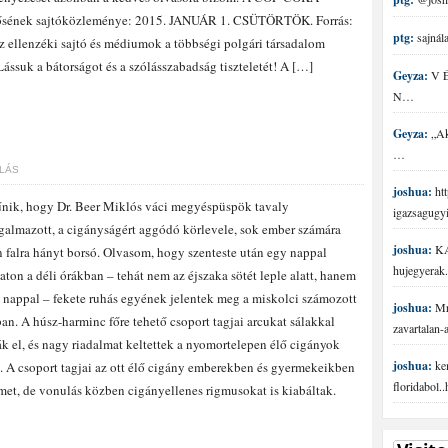
ősének sajtóközleménye: 2015. JANUÁR 1. CSÜTÖRTÖK. Forrás:
ptg:
sajnála
 ellenzéki sajtó és médiumok a többségi polgári társadalom
ássuk a bátorságot és a szólásszabadság tiszteletét! A […]
Geyza:
V É 
N…
Geyza:
„Aki
…
LÁS
joshua:
htt
nik, hogy Dr. Beer Miklós váci megyéspüspök tavaly
igazsagugy
almazott, a cigányságért aggódó körlevele, sok ember számára
joshua:
KA
 falra hányt borsó. Olvasom, hogy szenteste után egy nappal
hujegyerak.
ton a déli órákban – tehát nem az éjszaka sötét leple alatt, hanem
 nappal – fekete ruhás egyének jelentek meg a miskolci számozott
joshua:
Mr 
an. A húsz-harminc főre tehető csoport tagjai arcukat sálakkal
zavartalan
ák el, és nagy riadalmat keltettek a nyomortelepen élő cigányok
joshua:
ke
. A csoport tagjai az ott élő cigány emberekben és gyermekeikben
floridabol.
lmet, de vonulás közben cigányellenes rigmusokat is kiabáltak.