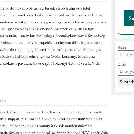
t e postot tovább olvasnák, tessék elébb leülni és a fotel
ában jó erősen kapaszkodni. Szóval kedves Hölgyeim és Uraim,
inden rosszért ezért az országban, úgy ezért is Gyurcsány Ferenc a
 Az ügy előzményei közismertek. Az amerikai kitiltási ügy
anása után, – mely hírt mellesleg a kormányhoz közeli Századvég
le először, – és amely korrupciós botrányban állítólag nemcsak a
Name
zére, de a mai napig ismeretlen kormányhoz közel álló magas
köztisztviselők is érintettek, az Orbán-kormány, ismerve az
 a szokásos pávatáncára és egyből bizonyítékot követelt. Vida
Email
ÓLÁS
van. Egészen pontosan az Úr 2014. évében járunk, annak is a XI.
k 3. napján. A T. Házban a jövő évi költségvetésünk vitája van
nden, de honanyáink és honatyáink sok minden másról is
znek. Szó van az internetadóról, az éppen bujdosó NAV- vezér Vida