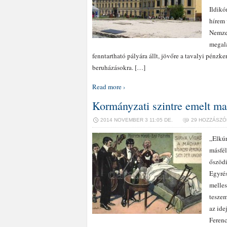
Ildikó
hírem 
Nemzet
megala
fenntartható pályára állt, jövőre a tavalyi pénzk
beruházásokra. […]
Read more ›
Kormányzati szintre emelt ma
2014 NOVEMBER 3 11:05 DE.
29 HOZZÁSZÓ
„Elkúr
másfél
őszödi
Egyrés
melles
teszem
az ide
Ferenc