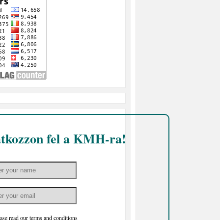
atkozzon fel a KMH-ra!
ase read our
terms and conditions