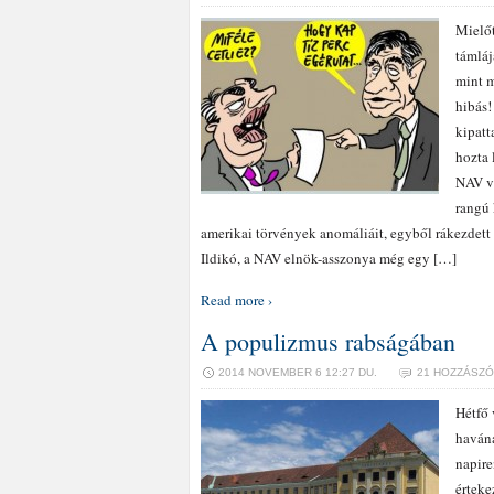
Mielőt
támláj
mint m
hibás!
kipatt
hozta 
NAV ve
rangú 
amerikai törvények anomáliáit, egyből rákezdett
Ildikó, a NAV elnök-asszonya még egy […]
Read more ›
A populizmus rabságában
2014 NOVEMBER 6 12:27 DU.
21 HOZZÁSZ
Hétfő 
havána
napire
érteke