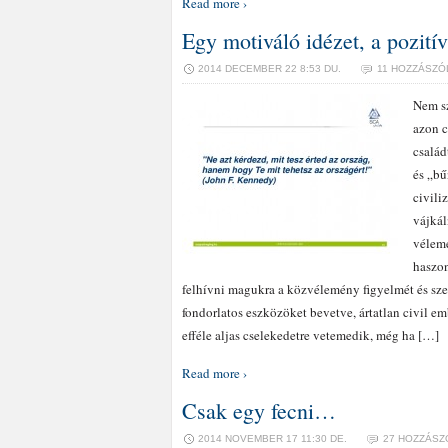
Read more ›
Egy motiváló idézet, a pozit
2014 DECEMBER 22 8:53 DU.
11 HOZZÁSZÓ
Nem sz
azon c
család
és „bű
civili
vájkál
vélemé
haszo
felhívni magukra a közvélemény figyelmét és sze
fondorlatos eszközöket bevetve, ártatlan civil 
efféle aljas cselekedetre vetemedik, még ha […]
Read more ›
Csak egy fecni…
2014 NOVEMBER 17 11:30 DE.
27 HOZZÁSZ