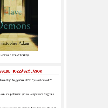
Demons c. könyv borítója.
ISSEBB HOZZÁSZÓLÁSOK
isznófejű Nagyúúrrr afféle "paraszt-barokk"*
akik ide politizalni jarunk kenytelenek vagyunk
…
a idióta fröcsögésének mi köze van egy régen el…