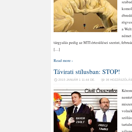
szabad
komoly
ébredé
rögves
a Welt
német 
tárgyalás pedig az MTI értesülései szerint, február
[…]
Read more ›
Távirati stílusban: STOP!
2015 JANUÁR 1 11:44 DE.
36 HOZZÁSZÓLÁ
Kérem 
nemtet
miszer
volnék
szólás
tartal
vélem