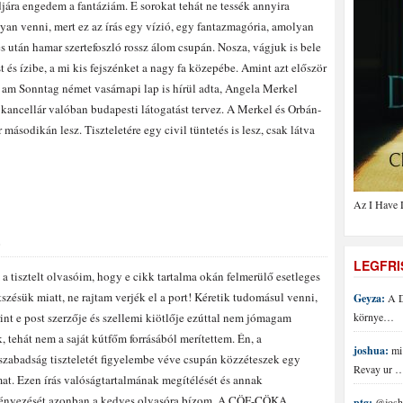
jára engedem a fantáziám. E sorokat tehát ne tessék annyira
an venni, mert ez az írás egy vízió, egy fantazmagória, amolyan
s után hamar szertefoszló rossz álom csupán. Nosza, vágjuk is bele
t és ízibe, a mi kis fejszénket a nagy fa közepébe. Amint azt először
 am Sonntag német vasárnapi lap is hírül adta, Angela Merkel
kancellár valóban budapesti látogatást tervez. A Merkel és Orbán-
 másodikán lesz. Tiszteletére egy civil tüntetés is lesz, csak látva
Az I Have 
S
LEGFR
a tisztelt olvasóim, hogy e cikk tartalma okán felmerülő esetleges
szésük miatt, ne rajtam verjék el a port! Kéretik tudomásul venni,
Geyza:
A D
int e post szerzője és szellemi kiötlője ezúttal nem jómagam
környe…
, tehát nem a saját kútfőm forrásából merítettem. Én, a
joshua:
mi 
szabadság tiszteletét figyelembe véve csupán közzéteszek egy
Revay ur 
mat. Ezen írás valóságtartalmának megítélését és annak
ényezését azonban a kedves olvasóra bízom. A CÖF-CÖKA
ptg:
@joshu