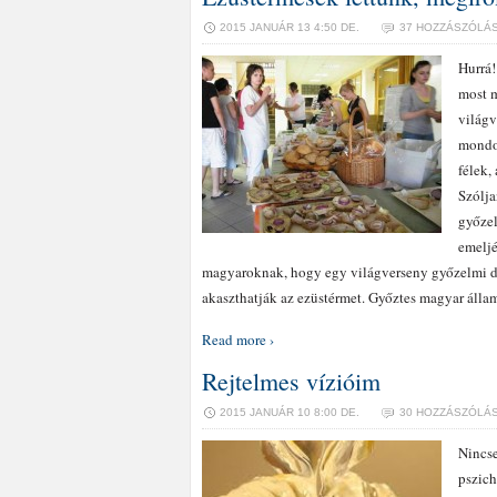
2015 JANUÁR 13 4:50 DE.
37 HOZZÁSZÓLÁ
Hurrá!
most m
világv
mondom
félek,
Szólja
győzel
emeljé
magyaroknak, hogy egy világverseny győzelmi do
akaszthatják az ezüstérmet. Győztes magyar áll
Read more ›
Rejtelmes vízióim
2015 JANUÁR 10 8:00 DE.
30 HOZZÁSZÓLÁ
Nincse
pszich