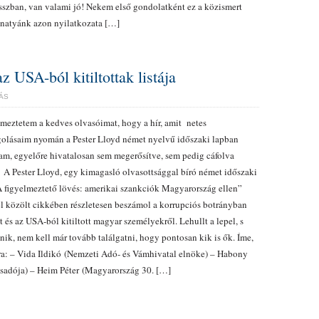
ban, van valami jó! Nekem első gondolatként ez a közismert
natyánk azon nyilatkozata […]
z USA-ból kitiltottak listája
ÁS
meztetem a kedves olvasóimat, hogy a hír, amit netes
olásaim nyomán a Pester Lloyd német nyelvű időszaki lapban
am, egyelőre hivatalosan sem megerősítve, sem pedig cáfolva
 A Pester Lloyd, egy kimagasló olvasottsággal bíró német időszaki
A figyelmeztető lövés: amerikai szankciók Magyarország ellen”
 közölt cikkében részletesen beszámol a korrupciós botrányban
tt és az USA-ból kitiltott magyar személyekről. Lehullt a lepel, s
nik, nem kell már tovább találgatni, hogy pontosan kik is ők. Íme,
ra: – Vida Ildikó (Nemzeti Adó- és Vámhivatal elnöke) – Habony
csadója) – Heim Péter (Magyarország 30. […]