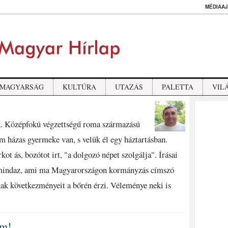
MÉDIAAJ
MAGYARSÁG
KULTÚRA
UTAZÁS
PALETTA
VIL
an. Középfokú végzettségű roma származású
 házas gyermeke van, s velük él egy háztartásban.
kot ás, bozótot irt, "a dolgozó népet szolgálja". Írásai
t mindaz, ami ma Magyarországon kormányzás címszó
ak következményeit a bőrén érzi. Véleménye neki is
om!